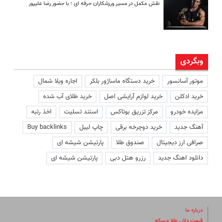
نقش مکمل در مسیر ورزشکاران حرفه ای ؛ با حضور رضا علیپور
وبگردی
موتور آسانسور
خرید دستگاه ماساژور بلکر
اجاره ویلا شمال
خرید ادکلن
خرید لوازم آرایشی اصل
خرید طلای آب شده
مزایده خودرو
مرکز تزریق بوتاکس
استند تسلیت
اخذ رتبه
آهنگ جدید
خرید دوچرخه برقی
چاپ لیبل
Buy backlinks
صرافی ارز دیجیتال
صندوق طلا
پارتیشن شیشه ای
دانلود اهنگ جدید
رزرو هتل دبی
پارتیشن شیشه ای
درباره ما
قیمت دلار، طلا و سکه