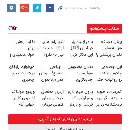
مطالب پیشنهادی
پایان دغدغه
برای اولین بار
تنها راه رهایی
با این روش
هزینه های
در ایران🇮🇷
از کمر درد بدون
توی
دندان پزشکی با
این دکتر کرم
نیاز به دارو!
خونه،سفیدی و
پک سفید
ترمیم کننده 23
(◂پرسش‌نامه)
زیبایی دندوناتو
این جعبه ی
دندان مصنوعی
‼️جراحی
میخوایم رایگان
کننده خانگی
روزه ساخت!
برگردون
جادویی خنده
سوئیسی:
ممنوع‼️ درمان
بهت یاد بدیم
(40%off)
رو رو لبات حک
جدیدترین
کمر درد بدون
چجوری
میکنه
فناوری اروپا،
جراحی و دوره
پولدارشی! باور
کمردردت خوب
بدون هیچ دارو
آرتروز مفاصل
ویدیو هولناک
خرید40%تخفیف
سبک و مقاوم |
نقاهت
نداری امتحانش
می‌شه، اگر این
و عوارضی کمر
خود را به طور
از جوان کارتن
پرداخت قسطی
مجانیه
پرسشنامه رو پر
دردت رو درمان
قطعی درمان
خوابی که
کنی!!
کن!
کنید!
میلیاردر شد.
(پرسش‌نامه)
◗پرسش‌نامه◖
آموزش رایگان
پر بیننده‌ترین اخبار تغذیه و آشپزی
دیدگاه خوانندگان امروز