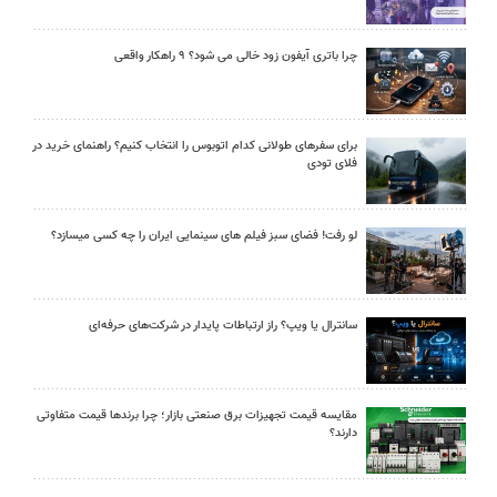
چرا باتری آیفون زود خالی می شود؟ ۹ راهکار واقعی
برای سفرهای طولانی کدام اتوبوس را انتخاب کنیم؟ راهنمای خرید در
فلای تودی
لو رفت! فضای سبز فیلم های سینمایی ایران را چه کسی میسازد؟
سانترال یا ویپ؟ راز ارتباطات پایدار در شرکت‌های حرفه‌ای
مقایسه قیمت تجهیزات برق صنعتی بازار؛ چرا برندها قیمت متفاوتی
دارند؟