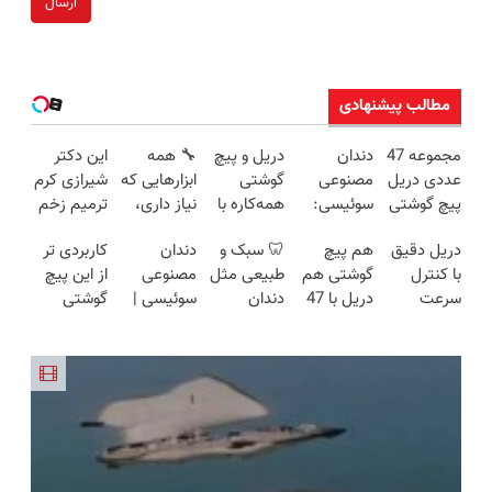
ارسال
مطالب پیشنهادی
مجموعه 47
دندان
دریل و پیچ
🔧 همه
این دکتر
عددی دریل
مصنوعی
گوشتی
ابزارهایی که
شیرازی کرم
پیچ گوشتی
سوئیسی:
همه‌کاره با
نیاز داری،
ترمیم زخم
شارژی
جدیدترین
گیربکس
توی یه کیف
ایرانی را
دریل دقیق
هم پیچ
🦷 سبک و
دندان
کاربردی تر
(تخفیف به
فناوری
هوشمند ⚙️
جمع شده!
ساخت!!!
با کنترل
گوشتی هم
طبیعی مثل
مصنوعی
از این پیچ
مدت
اروپا، سبک
(نصف
تخفیف به
سرعت
دریل با 47
دندان
سوئیسی |
گوشتی
محدود)
و مقاوم |
قیمت بازار
مدت
اتوماتیک 🎯
تیکه
خودت!
سبک،
نداریم! 47
پرداخت
🔥)
محدود
(مجموعه
کاربردی! تا
نصب آسان
مقاوم،
تیکه
قسطی
47عددی +
تخفیف داره
و پرداخت
طبیعی!
کاربردی با
تخفیف
بخرش!🔥
اقساطی 💳
ویزیت
ضمانت
ویژه)
📍 تهران
رایگان+پرداخت
بازگشت
اقساطی😍