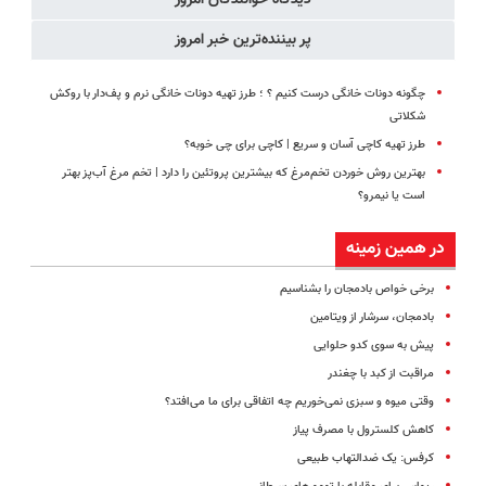
پر بیننده‌ترین خبر امروز
چگونه دونات خانگی درست کنیم ؟ ؛ طرز تهیه دونات خانگی نرم و پف‌دار با روکش
شکلاتی
طرز تهیه کاچی آسان و سریع | کاچی برای چی خوبه؟
بهترین روش خوردن تخم‌مرغ که بیشترین پروتئین را دارد | تخم مرغ آب‌پز بهتر
است یا نیمرو؟
در همین زمینه
برخی خواص بادمجان را بشناسیم
بادمجان، سرشار از ویتامین
پیش به سوی کدو حلوایی
مراقبت از کبد با چغندر
وقتی میوه و سبزی نمی‌خوریم چه اتفاقی برای ما می‌‏افتد؟
کاهش کلسترول با مصرف پیاز
کرفس: یک ضدالتهاب طبیعی