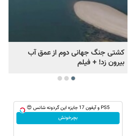
.
کشتی‌ جنگ جهانی دوم از عمق آب
اف
بیرون زد! + فیلم
ما
ببر! 🔥
PS5 و آیفون 17 جایزه این گردونه شانس 😍
بچرخونش