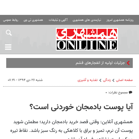
روزنامه همشهری امروز
نیازمندی های همشهری
آگهی و تبلیغات
همشهری تی وی
روابط عمومی ه
جزئیات اولیه از انفجارهای قشم
صفحه اصلی
زندگی
تغذیه و آشپزی
شنبه ۲۶ دی ۱۳۹۴ - ۰۷:۴۱
مجموع نظرات: ۰
آیا پوست بادمجان خوردنی است؟
همشهری آنلاین: وقتی قصد خرید بادمجان دارید؛ مطمئن شوید
پوست آن نرم، تمیز و براق با کلاهکی به رنگ سبز باشد. نقاط تیره