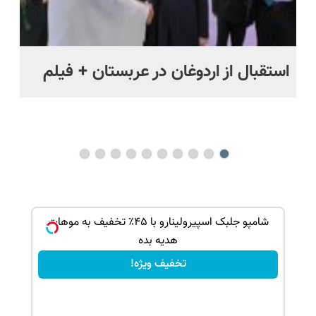
استقبال از اردوغان در عربستان + فیلم
شا
باز
ک جهت
شامپو جلبک اسپیرولینارو با ۴۵٪ تخفیف به موهات
هدیه بده
تخفیف ویژه!