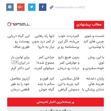
مطالب پیشنهادی
شست و شوی
کمردردت خوب
تنها راه رهایی
این گیاه دریایی
چربی های کبد
می‌شه، اگر این
از کمر درد بدون
پوستت رو
با نوشیدنی
پرسشنامه رو پر
نیاز به دارو!
طوری صاف
گیاهی(55%تخفیف)
کنی!!
(◂پرسش‌نامه)
میکنه انگار
با این روش
بدون هیچ دارو
جراحی کمر
برای اولین بار
20سال جوون
توی
و عوارضی کمر
ممنوع شده!
در ایران🇮🇷
شدی🔥
خونه،سفیدی و
دردت رو درمان
میخوای کمرت
این دکتر کرم
زیبایی دندوناتو
کن!
رو در منزل
ترمیم کننده 23
پایان دغدغه
قاتل سلامتی
کبد قوی و
آرتروز مفاصل
برگردون
(پرسش‌نامه)
درمان کنی؟
روزه ساخت!
هزینه های
کبد چربه با این
سالم با چند
خود را به طور
(40%off)
((پرسش‌نامه))
دندان پزشکی با
دمنوش گیاهی
گیاه خوش
قطعی درمان
پک سفید
کبدتو بیمه کن
طعم
کنید!
کننده خانگی
◗پرسش‌نامه◖
پر بیننده‌ترین اخبار تندرستی