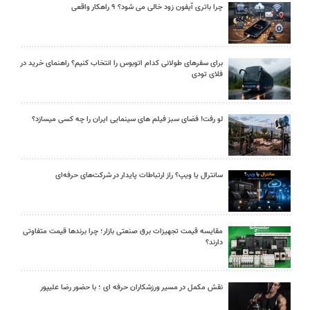
چرا باتری آیفون زود خالی می شود؟ ۹ راهکار واقعی
برای سفرهای طولانی کدام اتوبوس را انتخاب کنیم؟ راهنمای خرید در
فلای تودی
لو رفت! فضای سبز فیلم های سینمایی ایران را چه کسی میسازد؟
سانترال یا ویپ؟ راز ارتباطات پایدار در شرکت‌های حرفه‌ای
مقایسه قیمت تجهیزات برق صنعتی بازار؛ چرا برندها قیمت متفاوتی
دارند؟
نقش مکمل در مسیر ورزشکاران حرفه ای ؛ با حضور رضا علیپور