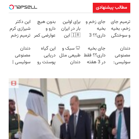
مطالب پیشنهادی
ترمیم جای
جای زخم و
برای اولین
بدون هیچ
این دکتر
زخم، بخیه
بخیه
بار در ایران
دارو و
شیرازی کرم
و سوختگی
داری؟؟ 3
🇮🇷 این
عوارضی کمر
ترمیم زخم
فقط در 3
هفته‌ای
دکتر کرم
دردت رو
ایرانی را
دندان
جای بخیه
🦷 سبک و
این گیاه
دندان
هفته!!😍
محوش کن!
ترمیم کننده
درمان کن!
ساخت!!!
مصنوعی
داری؟؟ فقط
طبیعی مثل
دریایی
مصنوعی
23 روزه
(پرسش‌نامه)
سوئیسی:
در 3 هفته
دندان
پوستت رو
سوئیسی |
ساخت!
جدیدترین
ترمیمش
خودت!
طوری صاف
سبک،
فناوری
کن!😍
نصب آسان
میکنه
مقاوم،
اروپا، سبک
و پرداخت
انگار20سال
طبیعی!
و مقاوم |
اقساطی 💳
جوون شدی
ویزیت
پرداخت
📍 تهران
🔥لینک
رایگان+پرداخت
قسطی
خرید
اقساطی😍