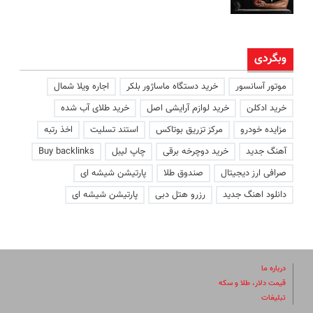
وبگردی
موتور آسانسور
خرید دستگاه ماساژور بلکر
اجاره ویلا شمال
خرید ادکلن
خرید لوازم آرایشی اصل
خرید طلای آب شده
مزایده خودرو
مرکز تزریق بوتاکس
استند تسلیت
اخذ رتبه
آهنگ جدید
خرید دوچرخه برقی
چاپ لیبل
Buy backlinks
صرافی ارز دیجیتال
صندوق طلا
پارتیشن شیشه ای
دانلود اهنگ جدید
رزرو هتل دبی
پارتیشن شیشه ای
درباره ما
قیمت دلار، طلا و سکه
تبلیغات