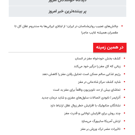
دیدگاه خوانندگان امروز
پر بیننده‌ترین خبر امروز
چالش‌های عجیب روان‌شناسان در ایران؛ از ابتلای ایرانی‌ها به سندروم عقل کل تا
مقصران همیشه غایب ماجرا
در همین زمینه
کشف بخش خودخواه مغز در انسان
زبانی که کل مغز را درگیر خود می‌کند
رژیم غذایی سالم ممکن است تحلیل رفتن مغز را کاهش دهد
شاید کشف مرکز شادمانی در مغز
تماشای بیش‌ از حد تلویزیون واقعاً برای مغز بد است
آلزایمر | نابودی اتصالات سلول‌های مغزی و شاید درمان‌ جدید
نشانگان متابولیک با افزایش خطر زوال عقل ارتباط دارد
چند روش برای افزایش توانایی و قدرت مغز
ارتش آمریکا سایبورگ می‌سازد
تاثیرات مضر ترک ورزش بر مغز