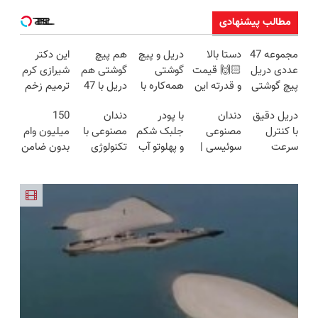
مطالب پیشنهادی
مجموعه 47
دستا بالا
دریل و پیچ
هم پیچ
این دکتر
عددی دریل
🙌🏻 قیمت
گوشتی
گوشتی هم
شیرازی کرم
پیچ گوشتی
و قدرته این
همه‌کاره با
دریل با 47
ترمیم زخم
شارژی
دریل کشته
گیربکس
تیکه
ایرانی را
دریل دقیق
دندان
با پودر
دندان
150
(تخفیف به
میده🔥
هوشمند ⚙️
کاربردی! تا
ساخت!!!
با کنترل
مصنوعی
جلبک شکم
مصنوعی با
میلیون وام
مدت
(نصف
تخفیف داره
سرعت
سوئیسی |
و پهلوتو آب
تکنولوژی
بدون ضامن
محدود)
قیمت بازار
بخرش!🔥
اتوماتیک 🎯
سبک،
کن و مانکن
دیجیتال
با یک چک
🔥)
(مجموعه
مقاوم،
شو(تخفیف
سوئیسی
برای خرید
47عددی +
طبیعی!
تا امشب)
🇨🇭
گوشی
تخفیف
ویزیت
ویژه)
رایگان+پرداخت
اقساطی😍