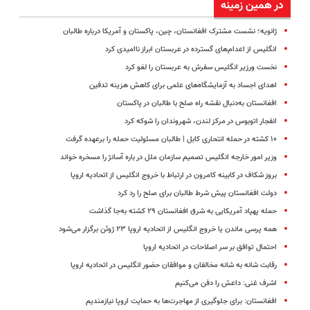
در همین زمینه
ژانویه؛ نشست مشترک افغانستان، چین، پاکستان و آمریکا درباره طالبان
انگلیس از اعدام‌های گسترده در عربستان ابراز ناامیدی کرد
نخست ورزیر انگلیس سفرش به عربستان را لغو کرد
اهدای اجساد به آزمایشگاه‌های علمی برای کاهش هزینه تدفین
افغانستان به‌دنبال نقشه راه صلح با طالبان در پاکستان
انفجار اتوبوس در مرکز لندن، شهروندان را شوکه کرد
۱۰ کشته در حمله انتحاری کابل | طالبان مسئولیت حمله را برعهده گرفت
وزیر امور خارجه انگلیس تصمیم سازمان ملل در باره آسانژ را مسخره خواند
بروز شکاف در کابینه کامرون در ارتباط با خروج انگلیس از اتحادیه اروپا
دولت افغانستان پیش شرط طالبان برای صلح را رد کرد
حمله پهپاد آمریکایی به شرق افغانستان ۲۹ کشته به‌جا گذاشت
همه پرسی ماندن یا خروج انگلیس از اتحادیه اروپا ۲۳ ژوئن برگزار می‌شود
احتمال توافق بر سر اصلاحات در اتحادیه اروپا
رقابت شانه به شانه مخالفان و موافقان حضور انگلیس در اتحادیه اروپا
اشرف غنی: داعش را دفن می‌کنیم
افغانستان: برای جلوگیری از مهاجرت‌ها به حمایت اروپا نیازمندیم