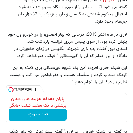
داخل
انگلیس
، ممکن است به چند سال زندان محکوم شود.
گفته می شود اگر 'راب لاری' از سوی دادگاه مجرم شناخته شود
احتمال محکوم شدنش به 5 سال زندان و نزدیک به 32هزار دلار
جریمه، وجود دارد.
لاری در ماه اکتبر 2015، درحالی که بهار احمدی، را در خودرو ون خود
پنهان کرده بود، از سوی پلیس مرزی فرانسه بازداشت شد.
اسکای نیوز گفت: رب لاری شهروند انگلیسی در زمان حضورش در
دادگاه از این اقدام که آن را 'غیرمنطقی ' خواند، عذرخواهی کرد.
این شبکه خبری افزود: 'من یک شیوه غیرعقلانی برای کمک به این
کودک انتخاب کردم و متأسف هستم و عذرخواهی می کنم و دوست
ندارم بار دیگر آن را انجام دهم.'
پایان دغدغه هزینه های دندان
پزشکی با پک سفید کننده خانگی
تخفیف ویژه!
به گفته این شبکه خبری، 'راب لاری' گفته است زمانی که برای کمک