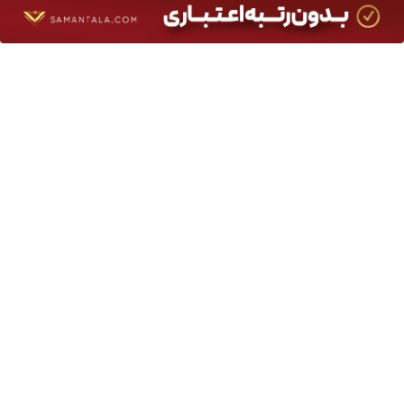
دهیم؟
چرا باتری آیفون زود خالی می شود؟ ۹ راهکار واقعی
برای سفرهای طولانی کدام اتوبوس را انتخاب کنیم؟ راهنمای خرید در
فلای تودی
لو رفت! فضای سبز فیلم های سینمایی ایران را چه کسی میسازد؟
سانترال یا ویپ؟ راز ارتباطات پایدار در شرکت‌های حرفه‌ای
مقایسه قیمت تجهیزات برق صنعتی بازار؛ چرا برندها قیمت متفاوتی
دارند؟