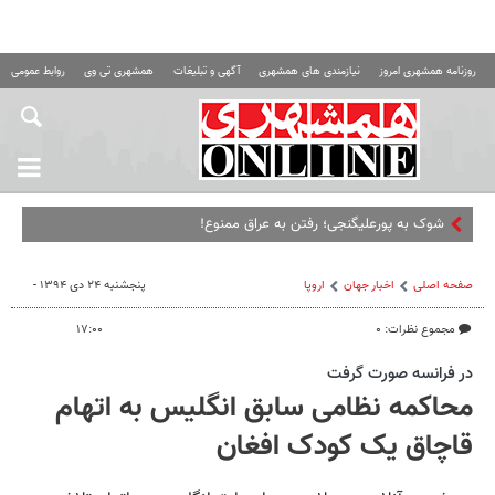
روزنامه همشهری امروز
نیازمندی های همشهری
آگهی و تبلیغات
همشهری تی وی
روابط عمومی ه
شوک به پورعلیگنجی؛ رفتن به عراق ممنوع!
صفحه اصلی
اخبار جهان
اروپا
پنجشنبه ۲۴ دی ۱۳۹۴ -
مجموع نظرات: ۰
۱۷:۰۰
در فرانسه صورت گرفت
محاکمه نظامی سابق انگلیس به اتهام
قاچاق یک کودک افغان