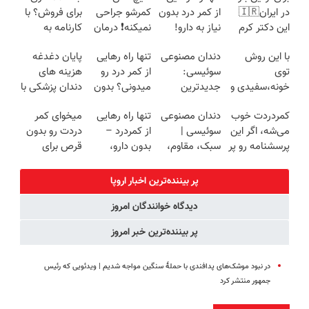
در ایران🇮🇷
از کمر درد بدون
کمرشو جراحی
برای فروش؟ با
این دکتر کرم
نیاز به دارو!
نمیکنه❗ درمان
کارنامه به
ترمیم کننده 23
(◂پرسش‌نامه)
کمردرد بدون
بهترین قیمت
با این روش
دندان مصنوعی
تنها راه رهایی
پایان دغدغه
روزه ساخت!
قرص
بفروش!
توی
سوئیسی:
از کمر درد رو
هزینه های
(پرسشنامه)
خونه،سفیدی و
جدیدترین
میدونی؟ بدون
دندان پزشکی با
زیبایی دندوناتو
فناوری اروپا،
نیاز به دارو!
پک سفید
کمردردت خوب
دندان مصنوعی
تنها راه رهایی
میخوای کمر
برگردون
سبک و مقاوم |
(◂پرسش‌نامه)
کننده خانگی
می‌شه، اگر این
سوئیسی |
از کمردرد –
دردت رو بدون
(40%off)
پرداخت قسطی
پرسشنامه رو پر
سبک، مقاوم،
بدون دارو،
قرص برای
کنی!!
طبیعی! ویزیت
بدون جراحی!
همیشه خوب
رایگان+پرداخت
«فرم پر کن»
کنی؟
پر بیننده‌ترین اخبار اروپا
اقساطی😍
(◂پرسش‌نامه
دیدگاه خوانندگان امروز
رو پر کن)
پر بیننده‌ترین خبر امروز
در نبود موشک‌های پدافندی با حملهٔ سنگین مواجه شدیم | ویدئویی که رئیس
جمهور منتشر کرد