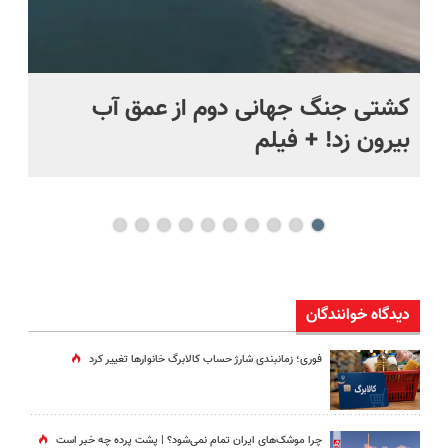
ماه +
کشتی‌ جنگ جهانی دوم از عمق آب
اف
بیرون زد! + فیلم
ما
دیدگاه خوانندگان
فوری؛ زمانبندی‌ شارژ حساب کالابرگ خانوارها تغییر کرد
چرا موشک‌های ایران تمام نمی‌شود؟ | پشت پرده چه خبر است