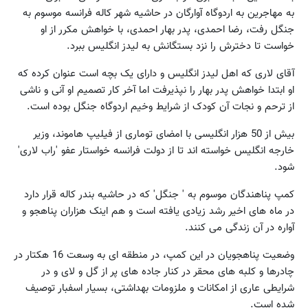
به مهاجرین به اردوگاه آوارگان در حاشیه شهر کاله فرانسه موسوم به
جنگل رفت، رضا احمدی، پدر بهار احمدی، با خواهش مکرر از او
خواست تا دخترش را نزد بستگانش به لیدز انگلیس ببرد.
آقای لاری که اهل لیدز انگلیس و دارای یک بچه است عنوان کرده که
او ابتدا خواهش پدر بهار را نپذیرفت اما آخر کار تصمیم او آنی و ناشی
از ترحم و نجات آن کودک از شرایط وخیم اردوگاه جنگل بوده است.
بیش از 50 هزار انگلیسی با امضای توماری از فیلیپ هاموند، وزیر
خارجه انگلیس خواسته اند تا از دولت فرانسه خواستار عفو 'راب لاری'
شود.
کمپ پناهندگان موسوم به ' جنگل' که در حاشیه بندر کاله قرار دارد
در ماه های اخیر رشد زیادی یافته است و هم اینک هزاران پناهجو و
آواره در آن زندگی می کنند.
وضعیت پناهجویان در این کمپ، در منطقه ای به وسعت 16 هکتار در
چادرها و کلبه های محقر در کنار جاده های پر از گل و لای و در
شرایطی عاری از امکانات و ملزومات بهداشتی، بسیار اسفبار توصیف
شده است.