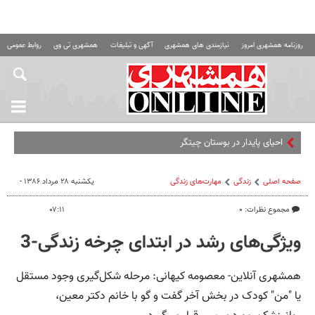
روزنامه همشهری امروز
نیازمندی های همشهری
آگهی و تبلیغات
همشهری تی وی
روابط عمومی ه
صفحه اصلی
زندگی
مهارت‌های زندگی
یکشنبه ۲۸ مرداد ۱۳۸۶ -
مجموع نظرات: ۰
۰۷:۱۱
ویژگی‌های رشد در ابتدای چرخه زندگی-3
همشهری آنلاین- معصومه کیهانی: مرحله شکل‌گیری وجود مستقل
یا "من" کودک در بخش آخر گفت و گو با خانم دکتر معین،