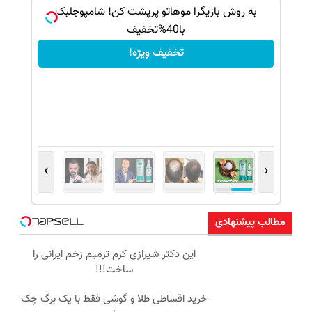
ک جهت
به روش بازیگرا موهاتو پرپشت کن! شامپوجلبک
با40%تخفیف
تخفیف ویژه!
›
‹
مطالب پیشنهادی
این دکتر شیرازی کرم ترمیم زخم ایرانی را
ساخت!!!
خرید اقساطی طلا و گوشی فقط با یک برگ چک