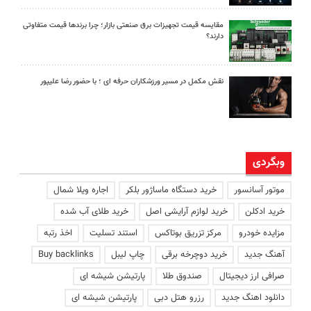
مقایسه قیمت تجهیزات برق صنعتی بازار؛ چرا برندها قیمت متفاوتی
دارند؟
نقش مکمل در مسیر ورزشکاران حرفه ای ؛ با حضور رضا علیپور
وبگردی
موتور آسانسور
خرید دستگاه ماساژور بلکر
اجاره ویلا شمال
خرید ادکلن
خرید لوازم آرایشی اصل
خرید طلای آب شده
مزایده خودرو
مرکز تزریق بوتاکس
استند تسلیت
اخذ رتبه
آهنگ جدید
خرید دوچرخه برقی
چاپ لیبل
Buy backlinks
صرافی ارز دیجیتال
صندوق طلا
پارتیشن شیشه ای
دانلود اهنگ جدید
رزرو هتل دبی
پارتیشن شیشه ای