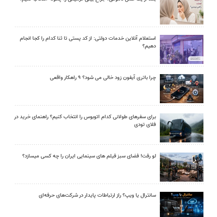
استعلام آنلاین خدمات دولتی: از کد پستی تا ثنا کدام را کجا انجام
دهیم؟
چرا باتری آیفون زود خالی می شود؟ ۹ راهکار واقعی
برای سفرهای طولانی کدام اتوبوس را انتخاب کنیم؟ راهنمای خرید در
فلای تودی
لو رفت! فضای سبز فیلم های سینمایی ایران را چه کسی میسازد؟
سانترال یا ویپ؟ راز ارتباطات پایدار در شرکت‌های حرفه‌ای