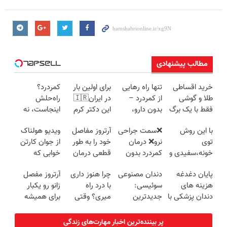
مطالب پیشنهادی
خرید اقساطی
تنها راه رهایی
برای اولین بار
کمردرد؟
طلا و گوشی
از کمردرد –
در ایران🇮🇷
راه‌حلش
فقط با یک برگ
بدون دارو،
این دکتر کرم
اینجاست، نه
چک صیادی
بدون جراحی!
ترمیم کننده 23
توی داروخونه
با این روش
❌سمت جراحی
آرتروز مفاصل
ویدیو هولناک
«فرم پر کن»
روزه ساخت!
توی
نرو❌ درمان
خود را به طور
از جوان کارتن
خونه،سفیدی و
کمردرد بدون
قطعی درمان
خوابی که
زیبایی دندوناتو
قرص و دارو
کنید!
میلیاردر شد.
پایان دغدغه
دندان مصنوعی
چرا هنوز داری
آرتروز مفصل
برگردون
◗پرسش‌نامه◖
آموزش رایگان
هزینه های
سوئیسی:
با درد راه
زانو رو یکبار
(40%off)
دندان پزشکی با
جدیدترین
میری؟ وقتی
برای همیشه
پک سفید
فناوری اروپا،
راه درمان جلو
درمان کن!
کننده خانگی
سبک و مقاوم |
پاته!
◗پرسش‌نامه◖
پر بیننده‌ترین اخبار مهارت‌های زندگی