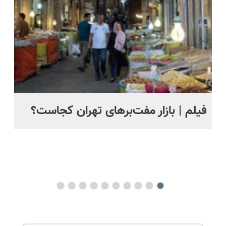
قسطی
اقساطی😍
ت
فیلم | بازار مفت‌برهای تهران کجاست؟
جز
بر
می