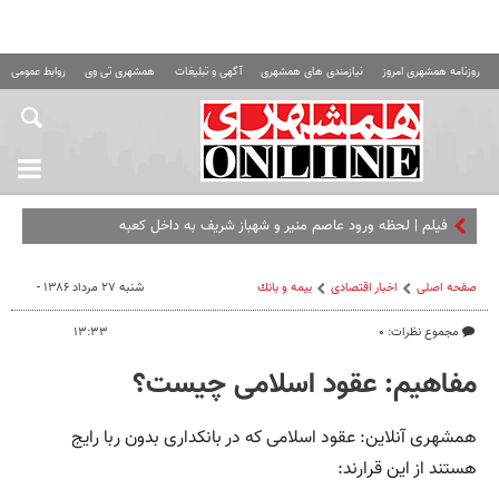
روزنامه همشهری امروز
نیازمندی های همشهری
آگهی و تبلیغات
همشهری تی وی
روابط عمومی ه
فیلم | لحظه ورود عاصم منیر و شهباز شریف به داخل کعبه
صفحه اصلی
اخبار اقتصادی
بيمه و بانك
شنبه ۲۷ مرداد ۱۳۸۶ -
مجموع نظرات: ۰
۱۳:۳۳
مفاهیم: عقود اسلامی چیست؟
همشهری آنلاین: عقود اسلامی که در بانکداری بدون ربا رایج
هستند از این قرارند: