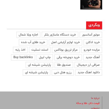
وبگردی
موتور آسانسور
خرید دستگاه ماساژور بلکر
اجاره ویلا شمال
خرید ادکلن
خرید لوازم آرایشی اصل
خرید طلای آب شده
مزایده خودرو
مرکز تزریق بوتاکس
استند تسلیت
اخذ رتبه
آهنگ جدید
خرید دوچرخه برقی
چاپ لیبل
Buy backlinks
صرافی ارز دیجیتال
صندوق طلا
پارتیشن شیشه ای
دانلود اهنگ جدید
رزرو هتل دبی
پارتیشن شیشه ای
درباره ما
قیمت دلار، طلا و سکه
تبلیغات