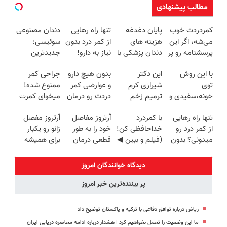
مطالب پیشنهادی
کمردردت خوب
پایان دغدغه
تنها راه رهایی
دندان مصنوعی
می‌شه، اگر این
هزینه های
از کمر درد بدون
سوئیسی:
پرسشنامه رو پر
دندان پزشکی با
نیاز به دارو!
جدیدترین
کنی!!
پک سفید
(◂پرسش‌نامه)
فناوری اروپا،
با این روش
این دکتر
بدون هیچ دارو
جراحی کمر
کننده خانگی
سبک و مقاوم |
توی
شیرازی کرم
و عوارضی کمر
ممنوع شده!
پرداخت قسطی
خونه،سفیدی و
ترمیم زخم
دردت رو درمان
میخوای کمرت
زیبایی دندوناتو
ایرانی را
کن!
رو در منزل
تنها راه رهایی
با کمردرد
آرتروز مفاصل
آرتروز مفصل
برگردون
ساخت!!!
(پرسش‌نامه)
درمان کنی؟
از کمر درد رو
خداحافظی کن!
خود را به طور
زانو رو یکبار
(40%off)
((پرسش‌نامه))
میدونی؟ بدون
(فیلم و ببین ◀
قطعی درمان
برای همیشه
نیاز به دارو!
پرسش‌نامه رو
کنید!
درمان کن!
(◂پرسش‌نامه)
پرکن)
◗پرسش‌نامه◖
◗پرسش‌نامه◖
دیدگاه خوانندگان امروز
پر بیننده‌ترین خبر امروز
ریاض درباره توافق دفاعی با ترکیه و پاکستان توضیح داد
ما این وضعیت را تحمل نخواهیم کرد | هشدار درباره ادامه محاصره دریایی ایران