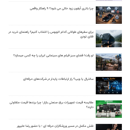
چرا باتری آیفون زود خالی می شود؟ ۹ راهکار واقعی
برای سفرهای طولانی کدام اتوبوس را انتخاب کنیم؟ راهنمای خرید در
فلای تودی
لو رفت! فضای سبز فیلم های سینمایی ایران را چه کسی میسازد؟
سانترال یا ویپ؟ راز ارتباطات پایدار در شرکت‌های حرفه‌ای
مقایسه قیمت تجهیزات برق صنعتی بازار؛ چرا برندها قیمت متفاوتی
دارند؟
نقش مکمل در مسیر ورزشکاران حرفه ای ؛ با حضور رضا علیپور