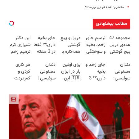
مفاهیم: نقطه تجاری چیست؟
مطالب پیشنهادی
مجموعه 47
ترمیم جای
دریل و پیچ
جای بخیه
این دکتر
عددی دریل
زخم، بخیه
گوشتی
داری؟؟ فقط
شیرازی کرم
پیچ گوشتی
و سوختگی
همه‌کاره با
در 3 هفته
ترمیم زخم
شارژی
فقط در 3
گیربکس
ترمیمش
ایرانی را
دندان
جای زخم و
برای اولین
دندان
هر کاری
(تخفیف به
هفته!!😍
هوشمند ⚙️
کن!😍
ساخت!!!
مصنوعی
بخیه
بار در ایران
مصنوعی
کردی و
مدت
(نصف
سوئیسی:
داری؟؟ 3
🇮🇷 این
سوئیسی |
کمردردت
محدود)
قیمت بازار
جدیدترین
هفته‌ای
دکتر کرم
سبک،
درمان نشد؟
🔥)
فناوری
محوش کن!
ترمیم کننده
مقاوم،
پر کردن
اروپا، سبک
23 روزه
طبیعی!
پرسشنامه و
و مقاوم |
ساخت!
ویزیت
دریافت راه
پرداخت
رایگان+پرداخت
حل
قسطی
اقساطی😍