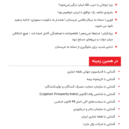
چرا جولانی با حزب الله لبنان درگیر نمی‌شود؟
به‌زودی شاهد یک توافق با ایران خواهیم بود!
فوری | حمله به مراکز نظامی عربستان | هشدار به حکومت سعودی؛ ادامه بدهید
نابود می شوید
پزشکیان؛ استعفا نمی‌دهم | تفاهم‌نامه با هماهنگی کامل امضا شد ؛ هیچ اختلافی
میان دولت و نیروهای مسلح نبود
تدابیر شدید برای جلوگیری از حمله به عربستان
در همین زمینه
آشنایی با فدراسیون جهانی نقطه تجاری
آشنایی با تاریخچه بیمه
آشنایی با سازمان حمایت مصرف کنندگان و تولیدکنندگان
آشنایی با شاخص رفاه لگاتوم (Legatum Prosperity Index)
آشنایی با سیاست‌های کلی اصل 44 قانون اساسی
آشنایی با سازمان بنادر و دریانوردی
آشنایی با نقطه تجاری ایران
آشنایی با شرکت وال مارت