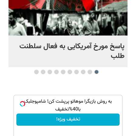
پاسخ مورخ آمریکایی به فعال سلطنت
با
طلب
ک جهت
به روش بازیگرا موهاتو پرپشت کن! شامپوجلبک
با40%تخفیف
تخفیف ویژه!