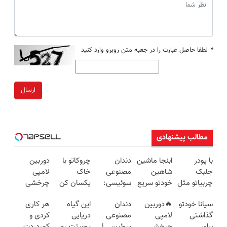
*
لطفا حاصل عبارت را در جعبه متن روبرو وارد کنید
ارسال
مطالب پیشنهادی
با پودر
ابنجا ماشین
دندان
چروکاتو با
دوربین
جلبک
شاهین
مصنوعی
خاک
لامپی
چربیاتو مثل
خودتو سریع
سوئیسی:
یکسان کن
چرخشی
اسید ذوب
و راحت
جدیدترین
(روش
360 درجه
سیانا خودتو
🔥دوربین
دندان
این گیاه
هر کاری
کن(تخفیف
بفروش
فناوری
خانگی+آسان+به
فقط امروز
گذاشتی
لامپی
مصنوعی
دریایی
کردی و
تا امشب)
اروپا، سبک
صرفه)
حراج شد🔥
برای
چرخشی
سوئیسی |
پوستت رو
کمردردت