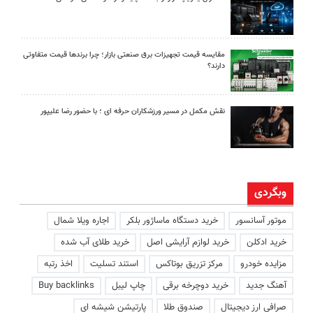
مقایسه قیمت تجهیزات برق صنعتی بازار؛ چرا برندها قیمت متفاوتی
دارند؟
نقش مکمل در مسیر ورزشکاران حرفه ای ؛ با حضور رضا علیپور
وبگردی
موتور آسانسور
خرید دستگاه ماساژور بلکر
اجاره ویلا شمال
خرید ادکلن
خرید لوازم آرایشی اصل
خرید طلای آب شده
مزایده خودرو
مرکز تزریق بوتاکس
استند تسلیت
اخذ رتبه
آهنگ جدید
خرید دوچرخه برقی
چاپ لیبل
Buy backlinks
صرافی ارز دیجیتال
صندوق طلا
پارتیشن شیشه ای