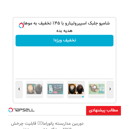
بک!
شامپو جلبک اسپیرولینارو با ۴۵٪ تخفیف به موهات
هدیه بده
تخفیف ویژه!
›
‹
مطالب پیشنهادی
دوربین مداربسته پانوراما👈🏻 قابلیت چرخش