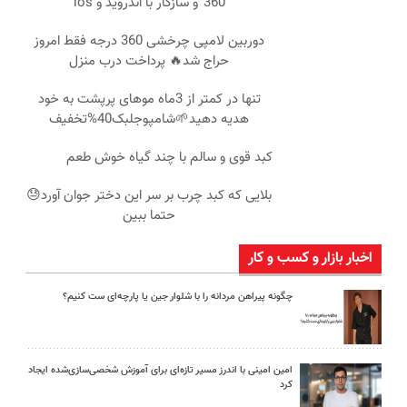
360°و سازگار با اندروید و ios
دوربین لامپی چرخشی 360 درجه فقط امروز
حراج شد🔥 پرداخت درب منزل
تنها در کمتر از 3ماه موهای پرپشت به خود
هدیه دهید🌱شامپوجلبک40%تخفیف
کبد قوی و سالم با چند گیاه خوش طعم
بلایی که کبد چرب بر سر این دختر جوان آورد😓
حتما ببین
اخبار بازار و کسب و کار
چگونه پیراهن مردانه را با شلوار جین یا پارچه‌ای ست کنیم؟
امین امینی با اندرز مسیر تازه‌ای برای آموزش شخصی‌سازی‌شده ایجاد
کرد