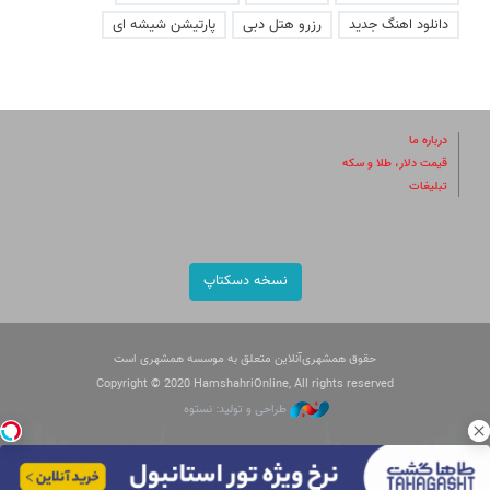
دانلود اهنگ جدید
رزرو هتل دبی
پارتیشن شیشه ای
درباره ما
قیمت دلار، طلا و سکه
تبلیغات
نسخه دسکتاپ
حقوق همشهری‌آنلاین متعلق به موسسه همشهری است
Copyright © 2020 HamshahriOnline, All rights reserved
طراحی و تولید: نستوه