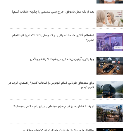
بعد از یک عمل ناموفق، جراح بینی ترمیمی را چگونه انتخاب کنیم؟
استعلام آنلاین خدمات دولتی: از کد پستی تا ثنا کدام را کجا انجام
دهیم؟
چرا باتری آیفون زود خالی می شود؟ ۹ راهکار واقعی
برای سفرهای طولانی کدام اتوبوس را انتخاب کنیم؟ راهنمای خرید در
فلای تودی
لو رفت! فضای سبز فیلم های سینمایی ایران را چه کسی میسازد؟
سانترال یا ویپ؟ راز ارتباطات پایدار در شرکت‌های حرفه‌ای