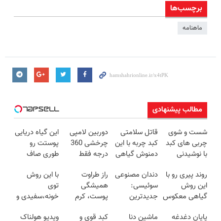
برچسب‌ها
ماهنامه
مطالب پیشنهادی
شست و شوی
قاتل سلامتی
دوربین لامپی
این گیاه دریایی
چربی های کبد
کبد چربه با این
چرخشی 360
پوستت رو
با نوشیدنی
دمنوش گیاهی
درجه فقط
طوری صاف
گیاهی(55%تخفیف)
کبدتو بیمه کن
امروز حراج شد
میکنه انگار
روند پیری رو با
دندان مصنوعی
راز طراوت
با این روش
🔥 پرداخت
20سال جوون
این روش
سوئیسی:
همیشگی
توی
درب منزل
شدی🔥
گیاهی معکوس
جدیدترین
پوست، کرم
خونه،سفیدی و
کن
فناوری اروپا،
جوانساز جلبک
زیبایی دندوناتو
پایان دغدغه
ماشین دنا
کبد قوی و
ویدیو هولناک
سبک و مقاوم |
با 45%تخفیف
برگردون