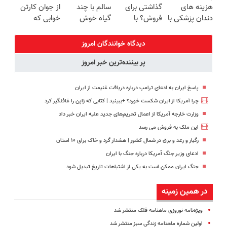
هزینه های
گذاشتی برای
سالم با چند
از جوان کارتن
پرداخت قسطی
(40%off)
دندان پزشکی با
فروش؟ با
گیاه خوش
خوابی که
پک سفید
خودرو45 راحت
طعم
میلیاردر شد.
کننده خانگی
بفروش
آموزش رایگان
دیدگاه خوانندگان امروز
پر بیننده‌ترین خبر امروز
پاسخ ایران به ادعای ترامپ درباره دریافت غنیمت از ایران
چرا آمریکا از ایران شکست خورد؟ +ببینید | کتابی که ژاپن را غافلگیر کرد
وزارت خارجه آمریکا از اعمال تحریم‌های جدید علیه ایران خبر داد
این ملک به فروش می رسد
رگبار و رعد و برق در شمال کشور | هشدار گرد و خاک برای ۱۰ استان
ادعای وزیر جنگ آمریکا درباره جنگ با ایران
جنگ ایران ممکن است به یکی از اشتباهات تاریخ تبدیل شود
در همین زمینه
ویژه‌نامه نوروزی ماهنامه قلک منتشر شد
اولین شماره ماهنامه زندگی سبز منتشر شد