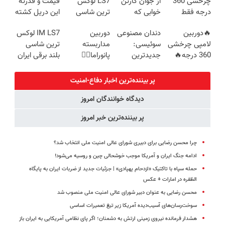
چرخشی 360
از جوان کارتن
LS7 لوکس
قیمت و قدرته
(40%off)
درجه فقط
خوابی که
ترین شاسی
این دریل کشته
امروز حراج شد
میلیاردر شد.
بلند برقی ایران
میده🔥
🔥دوربین
دندان مصنوعی
دوربین
IM LS7 لوکس
🔥 پرداخت
آموزش رایگان
در باشگاه
لامپی چرخشی
سوئیسی:
مداربسته
ترین شاسی
درب منزل
انقلاب
360 درجه🔥
جدیدترین
پانوراما👈🏻
بلند برقی ایران
پرداخت درب
فناوری اروپا،
قابلیت چرخش
منزل + گارانتی
سبک و مقاوم |
360°و سازگار با
پر بیننده‌ترین اخبار دفاع-امنیت
تعویض
پرداخت قسطی
اندروید و ios
دیدگاه خوانندگان امروز
پر بیننده‌ترین خبر امروز
چرا محسن رضایی برای دبیری شورای عالی امنیت ملی انتخاب شد؟
ادامه جنگ ایران و آمریکا موجب خوشحالی چین و روسیه می‌شود!
حمله سپاه با تاکتیک «ازدحام پهپادی» | جزئیات جدید از ضربات ایران به پایگاه
الظفره در امارات + عکس
محسن رضایی به عنوان دبیر شورای عالی امنیت ملی منصوب شد
سوخت‌رسان‌های آسیب‌دیده آمریکا زیر تیغ تعمیرات اساسی
هشدار فرمانده نیروی زمینی ارتش به دشمنان؛ اگر پای نظامی آمریکایی به ایران باز