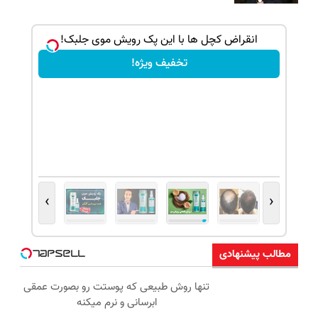
ک جهت
انقراض کچل ها با این پک رویش موی جلبک!
تخفیف ویژه!
›
‹
مطالب پیشنهادی
تنها روش طبیعی که پوستت رو بصورت عمقی
ابرسانی و نرم میکنه