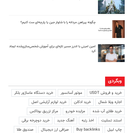
چگونه پیراهن مردانه را با شلوار جین یا پارچه‌ای ست کنیم؟
امین امینی با اندرز مسیر تازه‌ای برای آموزش شخصی‌سازی‌شده ایجاد
کرد
وبگردی
خرید و فروش USDT
موتور آسانسور
خرید دستگاه ماساژور بلکر
اجاره ویلا شمال
خرید ادکلن
خرید لوازم آرایشی اصل
خرید طلای آب شده
مزایده خودرو
مرکز تزریق بوتاکس
استند تسلیت
اخذ رتبه
آهنگ جدید
خرید دوچرخه برقی
چاپ لیبل
Buy backlinks
صرافی ارز دیجیتال
صندوق طلا