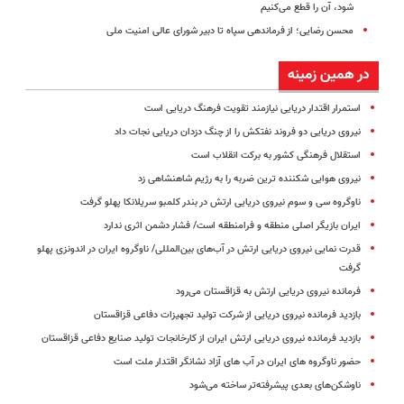
شود، آن را قطع می‌کنیم
محسن رضایی؛ از فرماندهی سپاه تا دبیر شورای عالی امنیت ملی
در همین زمینه
استمرار اقتدار دریایی نیازمند تقویت فرهنگ دریایی است
نیروی دریایی دو فروند نفتکش را از چنگ دزدان دریایی نجات داد
استقلال فرهنگی کشور به برکت انقلاب است
نیروی هوایی شکننده ترین ضربه را به رژیم شاهنشاهی زد
ناوگروه سی و سوم نیروی دریایی ارتش در بندر کلمبو سریلانکا پهلو گرفت
ایران بازیگر اصلی منطقه و فرامنطقه‌ است/ فشار دشمن اثری ندارد
قدرت نمایی نیروی دریایی ارتش در آب‌های بین‌المللی/ ناوگروه ایران در اندونزی پهلو
گرفت
فرمانده نیروی دریایی ارتش به قزاقستان می‌رود
بازدید فرمانده نیروی دریایی از شرکت تولید تجهیزات دفاعی قزاقستان
بازدید فرمانده نیروی دریایی ارتش ایران از کارخانجات تولید صنایع دفاعی قزاقستان
حضور ناوگروه های ایران در آب های آزاد نشانگر اقتدار ملت است
ناوشکن‌های بعدی پیشرفته‌تر ساخته می‌شود