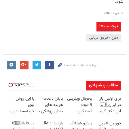
شود.
کد خبر
288751
برچسب‌ها
دفاع - نیروی دریایی
مطالب پیشنهادی
برای اولین بار
یخچال ویترینی
پایان دغدغه
با این روش
در ایران🇮🇷
9 فوت
هزینه های
توی
این دکتر کرم
ایستکول
دندان پزشکی با
خونه،سفیدی و
ترمیم کننده 23
(جدید)
پک سفید
زیبایی دندوناتو
دوربین لامپی
ویدیو هولناک
بازدید از IM
دستا بالا🙌🏻
روزه ساخت!
کننده خانگی
برگردون