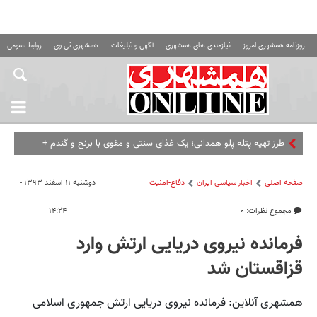
روزنامه همشهری امروز
نیازمندی های همشهری
آگهی و تبلیغات
همشهری تی وی
روابط عمومی ه
طرز تهیه پتله پلو همدانی؛ یک غذای سنتی و مقوی با برنج و گندم +
روش تهیه اراکی ها
صفحه اصلی
اخبار سیاسی ایران
دفاع-امنیت
دوشنبه ۱۱ اسفند ۱۳۹۳ -
مجموع نظرات: ۰
۱۴:۲۴
فرمانده نیروی دریایی ارتش وارد
قزاقستان شد
همشهری آنلاین: فرمانده نیروی دریایی ارتش جمهوری اسلامی