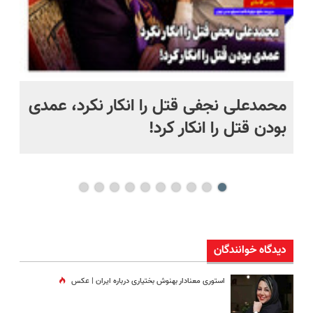
 به خاک
محمدعلی نجفی قتل را انکار نکرد، عمدی
عل
بودن قتل را انکار کرد!
آز
دیدگاه خوانندگان
استوری معنادار بهنوش بختیاری درباره ایران | عکس