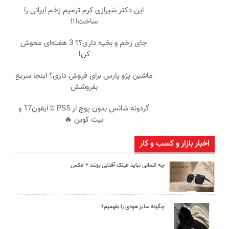
این دکتر شیرازی کرم ترمیم زخم ایرانی را
ساخت!!!
جای زخم و بخیه داری؟؟ 3 هفته‌ای محوش
کن!
ماشین پژو پارس برای فروش داری؟ اینجا سریع
بفروشش
گردونه شانس بدون پوچ از PS5 تا آیفون17 و
بیت کوین 🔥
اخبار بازار و کسب و کار
چه کسانی نباید عینک آفتابی بزنند + عکس
چگونه سایز هودی را بفهمیم؟