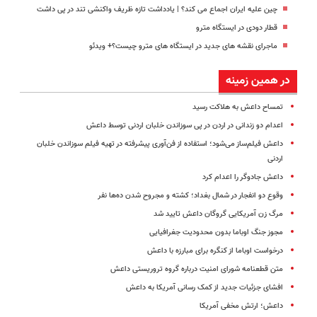
چین علیه ایران اجماع می کند؟ | یادداشت تازه ظریف واکنشی تند در پی داشت
قطار دودی در ایستگاه مترو
ماجرای نقشه های جدید در ایستگاه های مترو چیست؟+ ویدئو
در همین زمینه
تمساح داعش به هلاکت رسید
اعدام دو زندانی در اردن در پی سوزاندن خلبان اردنی توسط داعش
داعش فیلم‌ساز می‌شود؛ استفاده از فن‌آوری پیشرفته‌ در تهیه فیلم سوزاندن خلبان
اردنی
داعش جادوگر را اعدام کرد
وقوع دو انفجار در شمال بغداد؛ کشته‌ و مجروح شدن ده‌ها نفر
مرگ زن آمریکایی گروگان داعش تایید شد
مجوز جنگ اوباما بدون محدودیت جغرافیایی
درخواست اوباما از کنگره برای مبارزه با داعش
متن قطعنامه شورای امنیت درباره گروه تروریستی داعش
افشای جزئیات جدید از کمک رسانی آمریکا به داعش
داعش؛ ارتش مخفی آمریکا