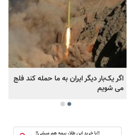
پرداخت
ویزیت
درب منزل
رایگان+پرداخت
اقساطی😍
اگر یک‌بار دیگر ایران به ما حمله کند فلج
کش
می شویم
بی
‼️با خرید این طلا، بیمه هم میشی‼️