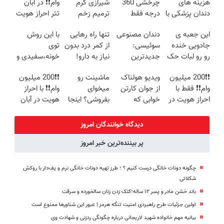
هزینه های
چرخشی 360
شیرازی کرم
وام❗❗ در آبان
دندان پزشکی با
درجه فقط
ترمیم زخم
تتر احراز هویت
پک سفید
امروز حراج شد
ایرانی را
کن
این جعبه ی
دندان مصنوعی
تنها راه رهایی
با این روش
کننده خانگی
🔥 پرداخت
ساخت!!!
جادویی خنده
سوئیسی:
از کمر درد بدون
توی
درب منزل
رو رو لبات حک
جدیدترین
نیاز به دارو!
خونه،سفیدی و
میکنه
فناوری اروپا،
(◂پرسش‌نامه)
زیبایی دندوناتو
❗❗200 میلیون
ویدیو هولناک
ماشینت رو
❗❗200 میلیون
خرید40%تخفیف
سبک و مقاوم |
برگردون
وام❗❗ فقط با
از جوان کارتن
میخوای
وام❗❗ با احراز
پرداخت قسطی
(40%off)
احراز هویت در
خوابی که
بفروشی؟ اینجا
هویت در آبان
آبان تتر
میلیاردر شد.
یک روزه برات
تتر
آموزش رایگان
میفروشه
دیدگاه خوانندگان امروز
پر بیننده‌ترین خبر امروز
چگونه دونات خانگی درست کنیم ؟ ؛ طرز تهیه دونات خانگی نرم و پف‌دار با روکش
شکلاتی
باند خشن مادر و پسر ۱۲ ساله؛‌کتک زدن زنان‌ سالخورده و سرقت
اولین جزئیات طرح راهبردی امنیت تنگه هرمز | عبور این شناورها ممنوع است
بیانیه مهم خانواده شهید لاریجانی درباره چگونگی ردزنی و شهادت وی