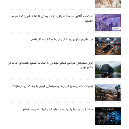
استعلام آنلاین خدمات دولتی: از کد پستی تا ثنا کدام را کجا انجام
دهیم؟
چرا باتری آیفون زود خالی می شود؟ ۹ راهکار واقعی
برای سفرهای طولانی کدام اتوبوس را انتخاب کنیم؟ راهنمای خرید در
فلای تودی
لو رفت! فضای سبز فیلم های سینمایی ایران را چه کسی میسازد؟
سانترال یا ویپ؟ راز ارتباطات پایدار در شرکت‌های حرفه‌ای