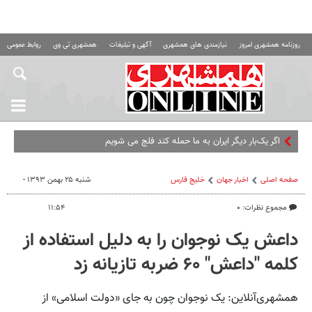
روزنامه همشهری امروز
نیازمندی های همشهری
آگهی و تبلیغات
همشهری تی وی
روابط عمومی ه
اگر یک‌بار دیگر ایران به ما حمله کند فلج می شویم
صفحه اصلی
اخبار جهان
خلیج‌ فارس
شنبه ۲۵ بهمن ۱۳۹۳ -
مجموع نظرات: ۰
۱۱:۵۴
داعش یک نوجوان را به دلیل استفاده از
کلمه "داعش" ۶۰ ضربه تازیانه زد
همشهری‌آنلاین: یک نوجوان چون به جای «دولت اسلامی» از