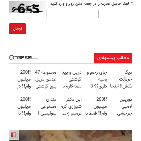
*
لطفا حاصل عبارت را در جعبه متن روبرو وارد کنید
ارسال
مطالب پیشنهادی
دیگه
جای زخم و
دریل و پیچ
مجموعه 47
❗❗200
خجالت
بخیه
گوشتی
عددی دریل
میلیون
نکش‼️ اینجا
داری؟؟ 3
همه‌کاره با
پیچ گوشتی
وام❗❗ در
قسطی مو
هفته‌ای
گیربکس
شارژی
آبان تتر
دوربین
❗❗200
این دکتر
دندان
❗❗200
بکار
محوش کن!
هوشمند ⚙️
(تخفیف به
احراز هویت
لامپی
میلیون
شیرازی کرم
مصنوعی
میلیون
(تضمینی)
(نصف
مدت
کن
چرخشی
وام❗❗ فقط با
ترمیم زخم
سوئیسی |
وام❗❗ با
قیمت بازار
محدود)
360 درجه
احراز هویت
ایرانی را
سبک،
احراز هویت
🔥)
فقط امروز
در آبان تتر
ساخت!!!
مقاوم،
در آبان تتر
حراج شد🔥
طبیعی!