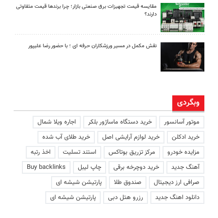
مقایسه قیمت تجهیزات برق صنعتی بازار؛ چرا برندها قیمت متفاوتی
دارند؟
نقش مکمل در مسیر ورزشکاران حرفه ای ؛ با حضور رضا علیپور
وبگردی
موتور آسانسور
خرید دستگاه ماساژور بلکر
اجاره ویلا شمال
خرید ادکلن
خرید لوازم آرایشی اصل
خرید طلای آب شده
مزایده خودرو
مرکز تزریق بوتاکس
استند تسلیت
اخذ رتبه
آهنگ جدید
خرید دوچرخه برقی
چاپ لیبل
Buy backlinks
صرافی ارز دیجیتال
صندوق طلا
پارتیشن شیشه ای
دانلود اهنگ جدید
رزرو هتل دبی
پارتیشن شیشه ای