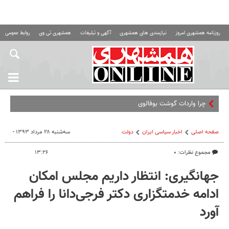
روزنامه همشهری امروز
نیازمندی های همشهری
آگهی و تبلیغات
همشهری تی وی
روابط عمومی ه
چرا واردات گوشت بوفالوی هندی به کشور
صفحه اصلی
اخبار سیاسی ایران
دولت
سه‌شنبه ۲۸ مرداد ۱۳۹۳ -
مجموع نظرات: ۰
۱۳:۲۶
جهانگیری: انتظار داریم مجلس امکان
ادامه خدمتگزاری دکتر فرجی‌دانا را فراهم
آورد