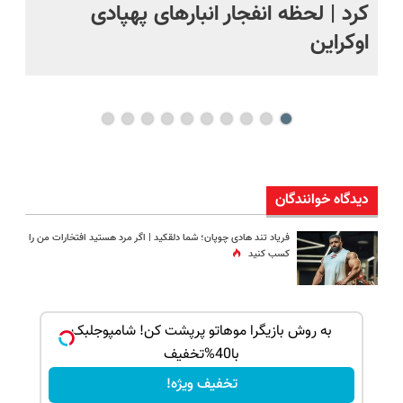
کرد | لحظه انفجار انبارهای پهپادی
هال
اوکراین
دیدگاه خوانندگان
فریاد تند هادی چوپان؛‌ شما دلقکید | اگر مرد هستید افتخارات من را
کسب کنید
ک جهت
به روش بازیگرا موهاتو پرپشت کن! شامپوجلبک
با40%تخفیف
تخفیف ویژه!