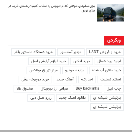
برای سفرهای طولانی کدام اتوبوس را انتخاب کنیم؟ راهنمای خرید در
فلای تودی
وبگردی
خرید و فروش USDT
موتور آسانسور
خرید دستگاه ماساژور بلکر
اجاره ویلا شمال
خرید ادکلن
خرید لوازم آرایشی اصل
خرید طلای آب شده
مزایده خودرو
مرکز تزریق بوتاکس
استند تسلیت
اخذ رتبه
آهنگ جدید
خرید دوچرخه برقی
چاپ لیبل
Buy backlinks
صرافی ارز دیجیتال
صندوق طلا
پارتیشن شیشه ای
دانلود اهنگ جدید
رزرو هتل دبی
پارتیشن شیشه ای