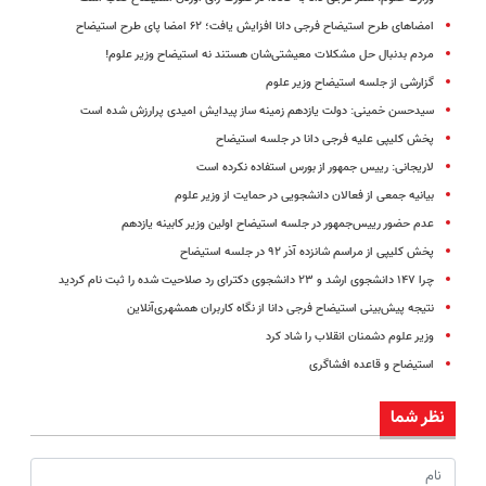
امضاهای طرح استیضاح فرجی دانا افزایش یافت؛ ۶۲ امضا پای طرح استیضاح
مردم بدنبال حل مشکلات معیشتی‌شان هستند نه استیضاح وزیر علوم!
گزارشی از جلسه استیضاح وزیر علوم
سیدحسن خمینی: دولت یازدهم زمینه ساز پیدایش امیدی پرارزش شده است
پخش کلیپی علیه فرجی دانا در جلسه استیضاح
لاریجانی: رییس جمهور از بورس استفاده نکرده است
بیانیه جمعی از فعالان دانشجویی در حمایت از وزیر علوم
عدم حضور رییس‌جمهور در جلسه استیضاح اولین وزیر کابینه یازدهم
پخش کلیپی از مراسم شانزده آذر ۹۲ در جلسه استیضاح
چرا ۱۴۷ دانشجوی ارشد و ۲۳ دانشجوی دکترای رد صلاحیت شده را ثبت نام کردید
نتیجه پیش‌بینی استیضاح فرجی دانا از نگاه کاربران همشهری‌آنلاین
وزیر علوم دشمنان انقلاب را شاد کرد
استیضاح و قاعده افشاگری
نظر شما