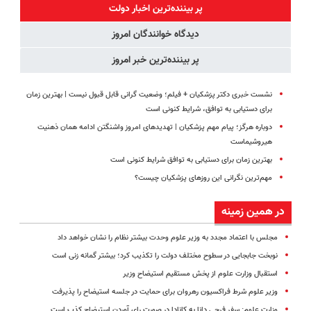
کننده خانگی
برگردون
(پرسش‌نامه)
آموزش رایگان
پر بیننده‌ترین اخبار دولت
(40%off)
دیدگاه خوانندگان امروز
پر بیننده‌ترین خبر امروز
نشست خبری دکتر پزشکیان + فیلم؛ وضعیت گرانی قابل قبول نیست | بهترین زمان
برای دستیابی به توافق، شرایط کنونی است
دوباره هرگز؛ پیام مهم پزشکیان | تهدیدهای امروز واشنگتن ادامه همان ذهنیت
هیروشیماست
بهترین زمان برای دستیابی به توافق شرایط کنونی است
مهم‌ترین نگرانی‌ این روزهای پزشکیان چیست؟
در همین زمینه
مجلس با اعتماد مجدد به وزیر علوم وحدت بیشتر نظام را نشان خواهد داد
نوبخت جابجایی در سطوح مختلف دولت را تکذیب کرد؛ بیشتر گمانه زنی است
استقبال وزارت علوم از پخش مستقیم استیضاح وزیر
وزیر علوم شرط فراکسیون رهروان برای حمایت در جلسه استیضاح را پذیرفت
وزارت علوم: سفر فرجی دانا به کانادا در صورت رای آوردن استیضاح کذب است