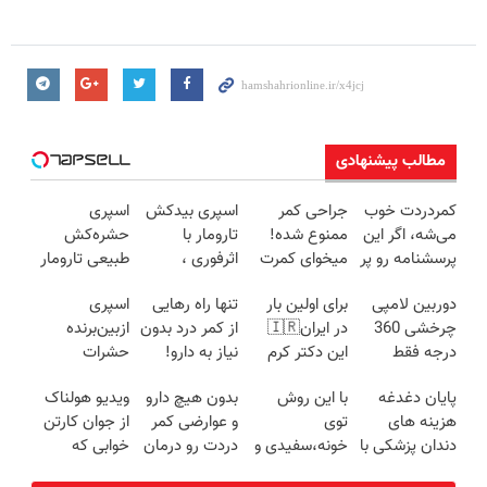
مطالب پیشنهادی
کمردردت خوب
جراحی کمر
اسپری بیدکش
اسپری
می‌شه، اگر این
ممنوع شده!
تارومار با
حشره‌کش
پرسشنامه رو پر
میخوای کمرت
اثرفوری ،
طبیعی تارومار
کنی!!
رو در منزل
محافظ لباس
سازگار با محیط
دوربین لامپی
برای اولین بار
تنها راه رهایی
اسپری
درمان کنی؟
در مقابل بید
زیست و با
چرخشی 360
در ایران🇮🇷
از کمر درد بدون
ازبین‌برنده
((پرسش‌نامه))
محافظت
درجه فقط
این دکتر کرم
نیاز به دارو!
حشرات
طبیعی
امروز حراج شد
ترمیم کننده 23
(◂پرسش‌نامه)
رختخواب با
پایان دغدغه
با این روش
بدون هیچ دارو
ویدیو هولناک
🔥 پرداخت
روزه ساخت!
فرمول
هزینه های
توی
و عوارضی کمر
از جوان کارتن
درب منزل
پیشرفته،
دندان پزشکی با
خونه،سفیدی و
دردت رو درمان
خوابی که
مقابله با انواع
پک سفید
زیبایی دندوناتو
کن!
میلیاردر شد.
ساس