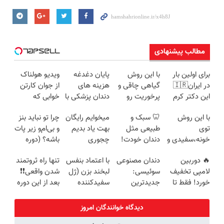
مطالب پیشنهادی
برای اولین بار
با این روش
پایان دغدغه
ویدیو هولناک
در ایران🇮🇷
گیاهی چاقی و
هزینه های
از جوان کارتن
این دکتر کرم
پرخوریت رو
دندان پزشکی با
خوابی که
ترمیم کننده 23
شکست بده
پک سفید
میلیاردر شد.
با این روش
🦷 سبک و
میخوایم رایگان
چرا تو نباید بنز
روزه ساخت!
کننده خانگی
آموزش رایگان
توی
طبیعی مثل
بهت یاد بدیم
و بی‌ام‌و زیر پات
خونه،سفیدی و
دندان خودت!
چجوری
باشه؟ (دوره
زیبایی دندوناتو
نصب آسان و
پولدارشی! باور
رایگان درآمد
🔥 دوربین
دندان مصنوعی
با اعتماد بنفس
تنها راه ثروتمند
برگردون
پرداخت
نداری امتحانش
میلیاردی)
لامپی تخفیف
سوئیسی:
لبخند بزن (ژل
شدن واقعی❗❗
(40%off)
اقساطی 💳 📍
مجانیه
خورد! فقط تا
جدیدترین
سفیدکننده
بعد از این دوره
تهران
آخر امروز 🔥
فناوری اروپا،
دندان40%تخفیف)
تو خواب هم
سبک و مقاوم |
پول در بیار😍
دیدگاه خوانندگان امروز
پرداخت قسطی