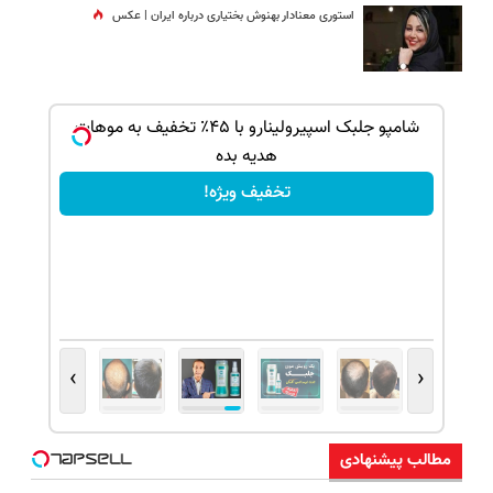
استوری معنادار بهنوش بختیاری درباره ایران | عکس
ک جهت
شامپو جلبک اسپیرولینارو با ۴۵٪ تخفیف به موهات
هدیه بده
تخفیف ویژه!
›
‹
مطالب پیشنهادی