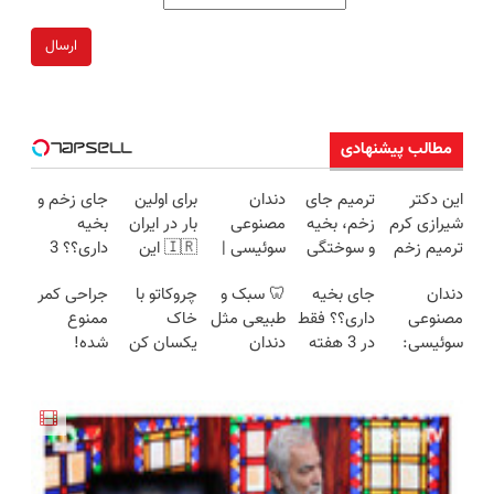
ارسال
مطالب پیشنهادی
این دکتر
ترمیم جای
دندان
برای اولین
جای زخم و
شیرازی کرم
زخم، بخیه
مصنوعی
بار در ایران
بخیه
ترمیم زخم
و سوختگی
سوئیسی |
🇮🇷 این
داری؟؟ 3
ایرانی را
فقط در 3
سبک،
دکتر کرم
هفته‌ای
دندان
جای بخیه
🦷 سبک و
چروکاتو با
جراحی کمر
ساخت!!!
هفته!!😍
مقاوم،
ترمیم کننده
محوش کن!
مصنوعی
داری؟؟ فقط
طبیعی مثل
خاک
ممنوع
طبیعی!
23 روزه
سوئیسی:
در 3 هفته
دندان
یکسان کن
شده!
ویزیت
ساخت!
جدیدترین
ترمیمش
خودت!
(روش
میخوای
رایگان+پرداخت
فناوری
کن!😍
نصب آسان
خانگی+آسان+به
کمرت رو در
اقساطی😍
اروپا، سبک
و پرداخت
صرفه)
منزل درمان
و مقاوم |
اقساطی 💳
کنی؟
پرداخت
📍 تهران
((پرسش‌نامه))
قسطی