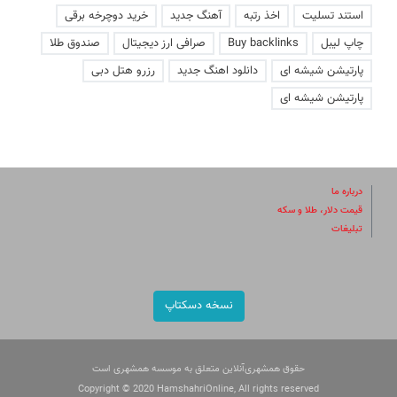
استند تسلیت
اخذ رتبه
آهنگ جدید
خرید دوچرخه برقی
چاپ لیبل
Buy backlinks
صرافی ارز دیجیتال
صندوق طلا
پارتیشن شیشه ای
دانلود اهنگ جدید
رزرو هتل دبی
پارتیشن شیشه ای
درباره ما
قیمت دلار، طلا و سکه
تبلیغات
نسخه دسکتاپ
حقوق همشهری‌آنلاین متعلق به موسسه همشهری است
Copyright © 2020 HamshahriOnline, All rights reserved