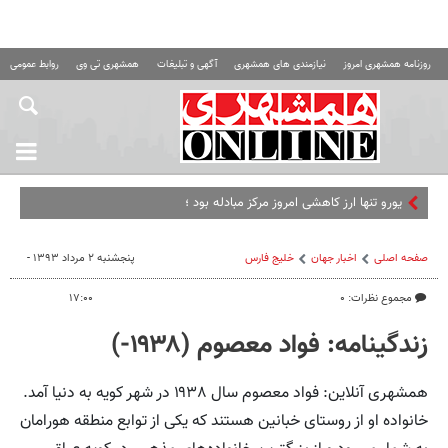
روزنامه همشهری امروز
نیازمندی های همشهری
آگهی و تبلیغات
همشهری تی وی
روابط عمومی ه
یورو تنها ارز کاهشی امروز مرکز مبادله بود ؛ حواله دلار چقدر
صفحه اصلی
اخبار جهان
خلیج‌ فارس
پنجشنبه ۲ مرداد ۱۳۹۳ -
مجموع نظرات: ۰
۱۷:۰۰
زندگینامه: فواد معصوم (۱۹۳۸-)
همشهری آنلاین: فواد معصوم سال ۱۹۳۸ در شهر کویه به دنیا آمد.
خانواده او از روستای خبانین هستند که یکی از توابع منطقه هورامان