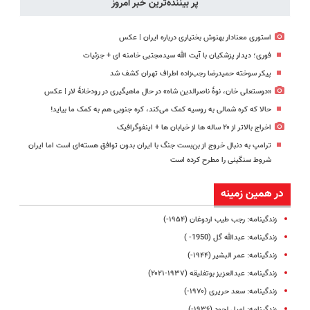
پر بیننده‌ترین خبر امروز
استوری معنادار بهنوش بختیاری درباره ایران | عکس
فوری؛ دیدار پزشکیان با آیت الله سیدمجتبی خامنه ای + جزئیات
پیکر سوخته حمیدرضا رجب‌زاده اطراف تهران کشف شد
«دوستعلی خان، نوۀ ناصرالدین شاه» در حال ماهیگیری در رودخانۀ لار | عکس
حالا که کره شمالی به روسیه کمک می‌کند، کره جنوبی هم به کمک ما بیاید!
اخراج بالاتر از ۲۰ ساله ها از خیابان ها + اینفوگرافیک
ترامپ به دنبال خروج از بن‌بست جنگ با ایران بدون توافق هسته‌ای است اما ایران
شروط سنگینی را مطرح کرده است
در همین زمینه
زندگینامه: رجب طیب اردوغان (۱۹۵۴-)
زندگینامه: عبدالله گل (1950- )
زندگینامه: عمر البشیر (۱۹۴۴-)
زندگینامه: عبدالعزیز بوتفلیقه (۱۹۳۷-۲۰۲۱)
زندگینامه: سعد حریری (۱۹۷۰-)
زندگینامه: امیل لحود (۱۹۳۶-)