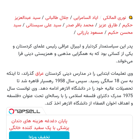
نوری المالکی
/
ایاد السامرایی
/
جلال طالبانی
/
سید عبدالعزیز
حکیم
/
طارق عزیز
/
محمد باقر صدر
/
سید علی سیستانی
/
سید
محسن حکیم
/
مسعود بارزانی
/
پدر اين سیاستمدار کردتبار و لیبرال عراقی رئیس علمای کردستان و
یکی از کسانی بود که به همگرایی مذهبی و همزیستی دینی فرا
می‌خواند.
وی تعلیمات ابتدایی را در مدارس دینی کردستان
عراق
گذراند، تا اینکه
به سن 18 سالگی رسید. سپس سال 1958 رهسپار قاهره شد تا
تحصیلات عالیه خود را در دانشگاه الازهر ادامه دهد. وی توانست سال
1975 مدرک دکترای فلسفه اسلامی را با رساله‌ای تحت عنوان «فلسفه
و اهداف اخوان الصفا» از دانشگاه الازهر اخذ کند.
پایان دغدغه هزینه های دندان
پزشکی با پک سفید کننده خانگی
تخفیف ویژه!