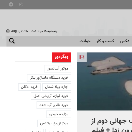
- پنجشنبه ۱۵ مرداد ۱۴۰۵
Aug 6, 2026
عکس
کسب و کار
حوادث
وبگردی
موتور آسانسور
خرید دستگاه ماساژور بلکر
اجاره ویلا شمال
خرید ادکلن
خرید لوازم آرایشی اصل
خرید طلای آب شده
مزایده خودرو
جهانی دوم از
افشای اطلاعات برای ترور
مرکز تزریق بوتاکس
ون زد! + فیلم
بارون ترامپ | ماجرای قرار