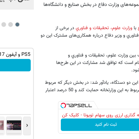
وعه‌‌های وزارت دفاع در بخش صنایع و دانشگاه‌ها
با
وزارت علوم، تحقيقات و فناوري
در برخی از
فناوري و وزیر دفاع درباره همکاری‌های مشترک این دو
ه ایمپلنت
معاملات فارکس اسپرد از صفر و تا ۵۰۰ دلار
PS5 و آیفون 17 جایزه این گردونه شانس 😍
زار و 500 طرح و پروژه مشترک بین وزارت علوم، تحقيقات و فناوري و
بونوس
جام است که توافق شد مشارکت در این طرح‌ها
ود.
ثبت نام کنید
ین دو دستگاه، یادآور شد: در بخش دیگر که مربوط
به طرح‌های کلان ملی بود، وزارت دفاع توافق کرد از طرح‌های ملی مربوط به این وزارتخانه حمایت کند و 50 درصد اعتبار
 گذاری ارزی روی سهام تویوتا - کلیک کن
‹
ثبت نام کنید