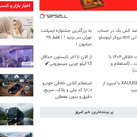
اخبار بازار و کسب
درصد کش بک در حساب
به بزرگترین جشنواره ایمپلنت
کر اینوسلو
تهران سر بزنید ! | فقط ۲۵
میلیون !
دریافت خلافی۱۴۰۴ با
از الان تا آخر تابستون حداقل
...(استعلام و
12کیلو چربی میسوزونی🧨
ت)
ترید XAUUSD با اسپرد از
استعلام آنلاین خلافی خودرو
یپ
👈با کد ملی و پلاک، سریع،
دقیق و بدون معطلی
پر بیننده‌ترین خبر امروز