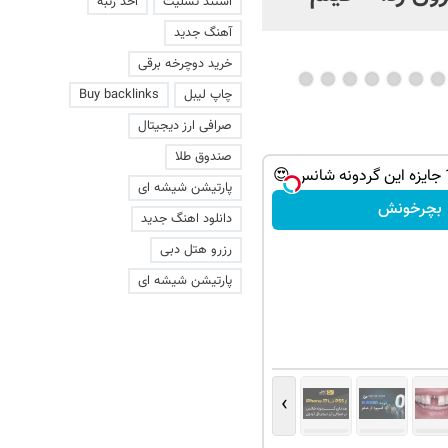
استند تسلیت
اخذ رتبه
عاشقانه با یک زن
آهنگ جدید
خرید دوچرخه برقی
چاپ لیبل
Buy backlinks
صرافی ارز دیجیتال
صندوق طلا
پارتیشن شیشه ای
بچرخونش
دانلود اهنگ جدید
رزرو هتل دبی
پارتیشن شیشه ای
›