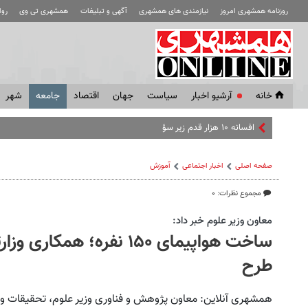
روزنامه همشهری امروز
نیازمندی های همشهری
آگهی و تبلیغات
همشهری تی وی
رو
خانه
آرشیو اخبار
سياست
جهان
اقتصاد
جامعه
شهر
افسانه ۱۰ هزار قدم زیر سؤال رفت
صفحه اصلی
اخبار اجتماعی
آموزش
مجموع نظرات: ۰
معاون وزير علوم خبر داد:
طرح