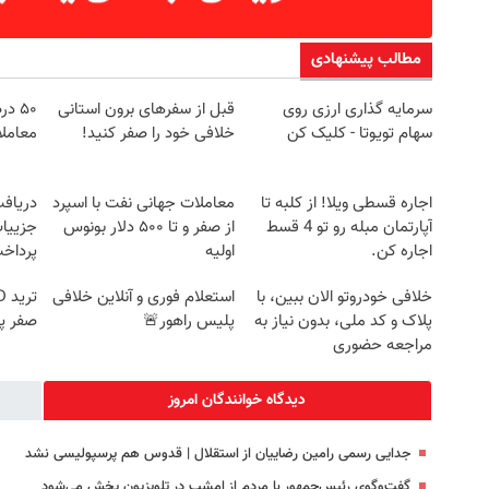
مطالب پیشنهادی
سرمایه گذاری ارزی روی
قبل از سفرهای برون استانی
۵۰ 
سهام تویوتا - کلیک کن
خلافی خود را صفر کنید!
معاملاتی ecn برو
اجاره‌ قسطی ویلا! از کلبه تا
معاملات جهانی نفت با اسپرد
آپارتمان مبله رو تو 4 قسط
از صفر و تا ۵۰۰ دلار بونوس
جزییات
اجاره کن.
اولیه
پرداخ
خلافی خودروتو الان ببین، با
استعلام فوری و آنلاین خلافی
پلاک و کد ملی، بدون نیاز به
پلیس راهور🚨
صفر پ
مراجعه حضوری
دیدگاه خوانندگان امروز
جدایی رسمی رامین رضاییان از استقلال | قدوس هم پرسپولیسی نشد
گفت‌وگوی رئیس‌جمهور با مردم از امشب در تلویزیون پخش می‌شود