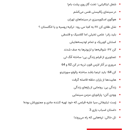
شغل ایتالیایی؛ تخت گاز روی پشت بام!
در سینمای رئالیستی نفس می‌کشم
هوگوی اسکورسیزی در سینماهای تهران
نخل طلای کن ۶۷ به کجا می رود: ترکیه؛روسیه و یا انگلستان ؟
بلید رانر؛ علمی تخیلی اما کلاسیک و فلسفی
استنلی کوبریک و تمام اودیسه‌هایش
کن ۶۷؛ شوالیه‌ها و لژیونرها به صف شدند
تصاویری از فیلم زندگی پی؛ ساخته آنگ لی
مروری بر آثار لارس فون تریه در کن 62 و 64
کن 64؛ باید اینجا باشد ساخته پائولو سورنتینو
هابیت‌ها از یاران حلقه‌ فاصله گرفت
زندگی پی: رونمایی از رازهای زندگی
وودی آلن؛ پارانویای مزمن سینمایی
ژست تبلیغاتی سیا علیه فیلمی که خود تهیه کننده مادی‌ و معنوی‌اش بوده!
داستان اسباب بازی 3
تل خاکی: تپه‌هایی که راه می‌روند!