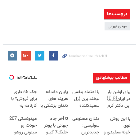
برچسب‌ها
مهدی تهرانی
مطالب پیشنهادی
برای اولین بار
با اعتماد بنفس
پایان دغدغه
جک s5 داری
در ایران🇮🇷
لبخند بزن (ژل
هزینه های
برای فروش؟ با
این دکتر کرم
سفیدکننده
دندان پزشکی با
کارنامه به
ترمیم کننده 23
دندان40%تخفیف)
پک سفید
بهترین قیمت
با این روش
دندان مصنوعی
تا آخر جام
میدونستی 207
روزه ساخت!
کننده خانگی
بفروش!
توی
سوئیسی:
جهانی با پودر
خودت رو
خونه،سفیدی و
جدیدترین
جلبک7 کیلو
میتونی روهوا