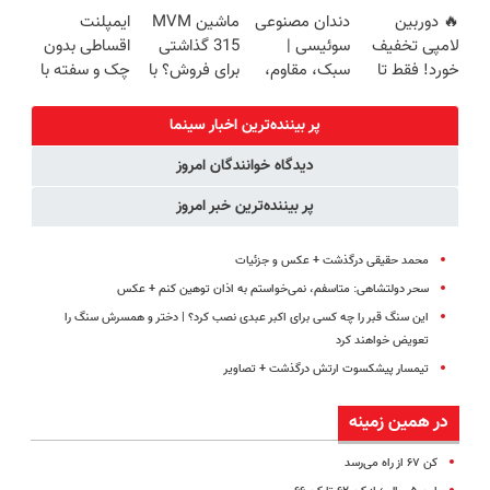
زیبایی دندوناتو
فناوری اروپا،
لاغر شو
بفروشی؟اینجا
🔥 دوربین
دندان مصنوعی
ماشین MVM
ایمپلنت
برگردون
سبک و مقاوم |
سریع و راحت
لامپی تخفیف
سوئیسی |
315 گذاشتی
اقساطی بدون
(40%off)
پرداخت قسطی
بفروش
خورد! فقط تا
سبک، مقاوم،
برای فروش؟ با
چک و سفته با
آخر امروز 🔥
طبیعی! ویزیت
خودرو45 سریع
٪۲۵ تخفیف
رایگان+پرداخت
بفروش
👈 ویزیت
پر بیننده‌ترین اخبار سینما
اقساطی😍
رایگان توسط
دیدگاه خوانندگان امروز
متخصص
پر بیننده‌ترین خبر امروز
محمد حقیقی درگذشت + عکس و جزئیات
سحر دولتشاهی: متاسفم، نمی‌خواستم به اذان توهین کنم +‌ عکس
این سنگ قبر را چه کسی برای اکبر عبدی نصب کرد؟ | دختر و همسرش سنگ را
تعویض خواهند کرد
تیمسار پیشکسوت ارتش درگذشت + تصاویر
در همین زمینه
کن ۶۷ از راه می‌رسد