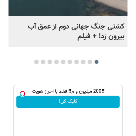
ماه +
کشتی‌ جنگ جهانی دوم از عمق آب
اف
بیرون زد! + فیلم
ما
!! خرید اکانت NANO BANANA با تخفیف
❗❗200 میلیون وام❗❗ فقط با احراز هویت
کلیک کن!