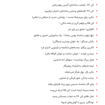
کن ۶۷، عجایب ساخته‌ی آلیس روهر واچر
کن ۶۷؛ قصه‌های وحشی ساخته‌ی دامیان ژیفرون
جایی برای پیرمردها نیست ؛ رونمایی مدرن از سیاهی و تباهی!
کن 64 و بازهم گریز از جاده خاکی !
کالواری؛ عشق زیر پای شر
تیغ پنهان ساخته یوجی یامادا ؛ یک سامورایی اصیل و عاشق
بکش جینگو ؛ یاد خوش وسترن اسپاگتی!
کاترین بیگلو: صحنه‌های شکنجه و بازجویی اذیتم کرد
سیدنی لومت ؛ خوش ساخت و خوش قیافه باش!
هتل بزرگ بوداپست؛ سورئال اما دلنشین
نیمه شیطان یا فرشته پرهیزگار
مانی بال: پول هرگز نمی‌خوابد
درخت زندگی: شهر فرنگی از تصاویر
وای اگر حماسه حسینی روی پرده نقره‌ای بیفتد
همه سینما اینجا است؛ کن 65 از راه می‌رسد
نخل طلای کن ۶۷ به خواب زمستانی رسید
نوادگان: پدری با گوش‌های شنوا!