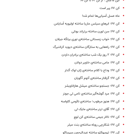
این ۵ سال ؛ از کن ۶۲ تا کن ۶۶
کن ۶۷ پیر است
ماه عسل آسیایی‌ها تمام شد!
کن ۶۷؛ ابرهای سیلس ماریا ساخته‌ اولیویه آسایاس
کن ۶۷؛ سن لورن ساخته‌ برتراند بونلی
کن ۶۷؛ خواب زمستانی ساخته‌ی نوری بیلگه جیلان
کن ۶۷؛ راه‌هایی به ستارگان ساخته‌ی دیوید کراننبرگ
کن ۶۷؛ ۲ روز،یک شب ساخته‌ی برادران داردن
کن ۶۷؛ مامی ساخته‌ی خاویر دولان
کن ۶۷؛ وداع با کلام ساخته‌ی ژان لوک گدار
کن ۶۷؛ گرفتار ساخته‌ی آتوم آگویان
کن ۶۷؛ جستجو ساخته‌ی میشل هازاناویشز
کن ۶۷؛ مرد گوشه‌گیر ساخته‌ی تامی لی جونز
کن ۶۷؛ هنوز مرطوب؛ ساخته‌ی نائومی کاواسه
کن ۶۷؛ آقای ترنر ساخته‌ی مایک لی
کن ۶۷؛ تالار جیمی ساخته‌ی کن لوچ
کن ۶۷؛ شکارچی روباه ساخته‌ی بنت میلر
کن ۶۷؛ تیمبوکتو ساخته‌ عبدالرحمن سیساکو