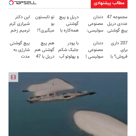
مطالب پیشنهادی
مجموعه 47
دندان
دریل و پیچ
تو تابستون
این دکتر
عددی دریل
مصنوعی
گوشتی
بو
شیرازی کرم
پیچ گوشتی
سوئیسی:
همه‌کاره با
میگیری؟!
ترمیم زخم
شارژی
جدیدترین
گیربکس
تو دو دقیقه
ایرانی را
207 داری
دندان
با پودر
هم پیچ
پیچ گوشتی
(تخفیف به
فناوری
هوشمند ⚙️
برای
ساخت!!!
برای
مصنوعی
جلبک شکم
گوشتی هم
شارژی به
مدت
اروپا، سبک
(نصف
همیشه
فروش؟ با
سوئیسی |
و پهلوتو آب
دریل با 47
مدت
محدود)
و مقاوم |
قیمت بازار
درمانش کن
کارنامه به
سبک،
کن و مانکن
تیکه
محدود
پرداخت
🔥)
بهترین
مقاوم،
شو(تخفیف
کاربردی! تا
تخفیف
قسطی
قیمت
طبیعی!
تا امشب)
تخفیف داره
خورد !
بفروش!
ویزیت
بخرش!🔥
همین الان
رایگان+پرداخت
سفارش بده
اقساطی😍