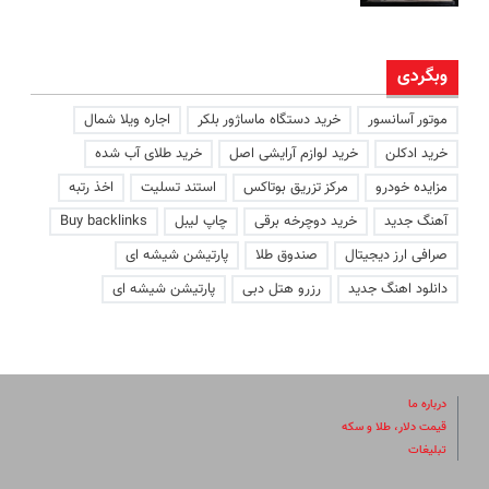
وبگردی
موتور آسانسور
خرید دستگاه ماساژور بلکر
اجاره ویلا شمال
خرید ادکلن
خرید لوازم آرایشی اصل
خرید طلای آب شده
مزایده خودرو
مرکز تزریق بوتاکس
استند تسلیت
اخذ رتبه
آهنگ جدید
خرید دوچرخه برقی
چاپ لیبل
Buy backlinks
صرافی ارز دیجیتال
صندوق طلا
پارتیشن شیشه ای
دانلود اهنگ جدید
رزرو هتل دبی
پارتیشن شیشه ای
درباره ما
قیمت دلار، طلا و سکه
تبلیغات