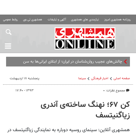
روزنامه همشهری امروز
نیازمندی های همشهری
آگهی و تبلیغات
همشهری تی وی
روابط عمومی ه
چالش‌های عجیب روان‌شناسان در ایران؛ از ابتلای ایرانی‌ها به سندروم عقل
کل ت
صفحه اصلی
اخبار فرهنگی
سینما
پنجشنبه ۱۸ اردیبهشت
مجموع نظرات: ۰
۱۳۹۳ - ۱۷:۴۰
کن ۶۷؛ نهنگ ساخته‌ی آندری
زیاگنیتسف
همشهری آنلاین: سینمای روسیه دوباره به نمایندگی زیاگنیتسف در