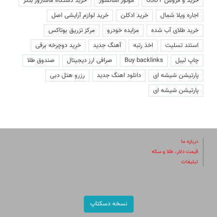
خرید و فروش USDT
موتور آسانسور
خرید دستگاه ماساژور بلکر
اجاره ویلا شمال
خرید ادکلن
خرید لوازم آرایشی اصل
خرید طلای آب شده
مزایده خودرو
مرکز تزریق بوتاکس
استند تسلیت
اخذ رتبه
آهنگ جدید
خرید دوچرخه برقی
چاپ لیبل
Buy backlinks
صرافی ارز دیجیتال
صندوق طلا
پارتیشن شیشه ای
دانلود اهنگ جدید
رزرو هتل دبی
پارتیشن شیشه ای
درباره ما
قیمت دلار، طلا و سکه
تبلیغات
نسخه دسکتاپ