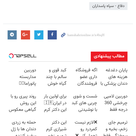
دفاع - سپاه پاسداران
مطالب پیشنهادی
پایان دغدغه
اگه فروشگاه
کبد قوی و
دوربین
هزینه های
داری عضو
سالم با چند
مداربسته
دندان پزشکی با
فروشندگان
گیاه خوش
پانوراما👈🏻
پک سفید
دیجی پی شو 3
طعم
قابلیت چرخش
دوربین لامپی
شست و شوی
برای اولین بار
روند پیری رو با
کننده خانگی
میلیارد وام
360°و سازگار با
چرخشی 360
چربی های کبد
در ایران🇮🇷
این روش
بگیر
اندروید و ios
درجه فقط
با نوشیدنی
این دکتر کرم
گیاهی معکوس
امروز حراج شد
گیاهی(55%تخفیف)
ترمیم کننده 23
کن
ترمیم جای
❌لازم نیست
این دکتر
حمله به زردی
🔥 پرداخت
روزه ساخت!
زخم، بخیه و
کمردرد رو
شیرازی کرم
دندان ها با ژل
درب منزل
سوختگی فقط
تحمل کنی❌
ترمیم زخم
سفید کننده