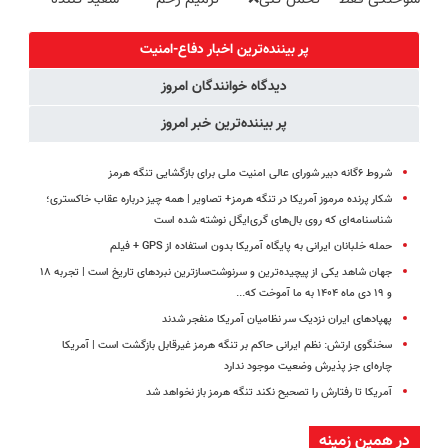
در 3 هفته!!😍
درمان بدون
ایرانی را
دندان!
جراحی و قرص
ساخت!!!
خرید40%تخفیف
پر بیننده‌ترین اخبار دفاع-امنیت
(پرسشنامه)
دیدگاه خوانندگان امروز
پر بیننده‌ترین خبر امروز
شروط ۶گانه دبیر شورای عالی امنیت ملی برای بازگشایی تنگه هرمز
شکار پرنده مرموز آمریکا در تنگه هرمز+ تصاویر | همه چیز درباره عقاب خاکستری؛
شناسنامه‌ای که روی بال‌های گری‌ایگل نوشته شده است
حمله خلبانان ایرانی به پایگاه آمریکا بدون استفاده از GPS + فیلم
جهان شاهد یکی از پیچیده‌ترین و سرنوشت‌سازترین نبردهای تاریخ است | تجربه ۱۸
و ۱۹ دی ماه ۱۴۰۴ به ما آموخت که...
پهپادهای ایران نزدیک سر نظامیان آمریکا منفجر شدند
سخنگوی ارتش: نظم ایرانی حاکم بر تنگه هرمز غیرقابل بازگشت است | آمریکا
چاره‌ای جز پذیرش وضعیت موجود ندارد
آمریکا تا رفتارش را تصحیح نکند تنگه هرمز باز نخواهد شد
در همین زمینه