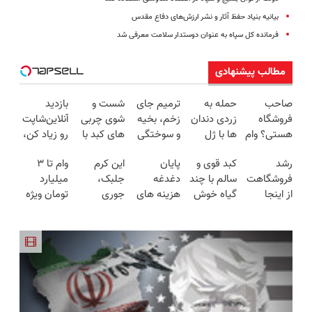
بیانیه بنیاد حفظ آثار و نشر ارزش‌های دفاع مقدس
فرمانده کل سپاه به عنوان دوستدار سلامت معرفی شد
مطالب پیشنهادی
صاحب
حمله به
ترمیم جای
شست و
بازدید
فروشگاه
زردی دندان
زخم، بخیه
شوی چربی
آنلاین‌شاپت
هستی؟ وام
ها با ژل
و سوختگی
های کبد با
رو زیاد کن،
تا ۳ میلیارد
سفید کننده
فقط در 3
نوشیدنی
بازدید بالاتر
رشد
کبد قوی و
پایان
این کرم
وام تا ۳
تومان بگیر
دندان!
هفته!!😍
گیاهی(55%تخفیف)
= درآمد
فروشگاهت
سالم با چند
دغدغه
جلبک،
میلیارد
خرید40%تخفیف
بیشتر
از اینجا
گیاه خوش
هزینه های
جوری
تومان ویژه
شروع
طعم
دندان
چروکاتو
صاحبان
می‌شه، برای
پزشکی با
صاف میکنه
فروشگاه‌های
درآمد
پک سفید
که انگار
آنلاین و
بیشتر،
کننده
بوتاکس
حضوری
آماده‌ای؟
خانگی
کردی!
(تخفیف
ویژه)