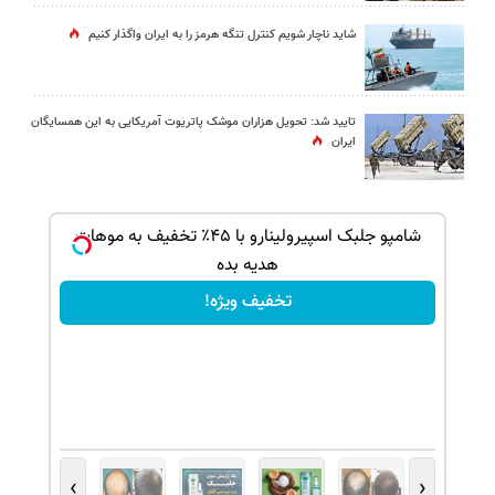
شاید ناچار شویم کنترل تنگه هرمز را به ایران واگذار کنیم
تایید شد: تحویل هزاران موشک پاتریوت آمریکایی به این همسایگان
ایران
بک!
شامپو جلبک اسپیرولینارو با ۴۵٪ تخفیف به موهات
هدیه بده
تخفیف ویژه!
›
‹