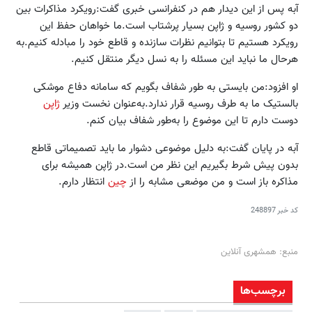
آبه پس از این دیدار هم در کنفرانسی خبری گفت:رویکرد مذاکرات بین
دو کشور روسیه و ژاپن بسیار پرشتاب است.ما خواهان حفظ این
رویکرد هستیم تا بتوانیم نظرات سازنده و قاطع خود را مبادله کنیم.به
هرحال ما نباید این مسئله را به نسل دیگر منتقل کنیم.
او افزود:من بایستی به طور شفاف بگویم که سامانه دفاع موشکی
بالستیک ما به طرف روسیه قرار ندارد.به‌عنوان نخست وزیر
ژاپن
دوست دارم تا این موضوع را به‌طور شفاف بیان کنم.
آبه در پایان گفت:به دلیل موضوعی دشوار ما باید تصمیماتی قاطع
بدون پیش شرط بگیریم این نظر من است.در ژاپن همیشه برای
مذاکره باز است و من موضعی مشابه را از
چین
انتظار دارم.
کد خبر
248897
منبع: همشهری آنلاین
برچسب‌ها