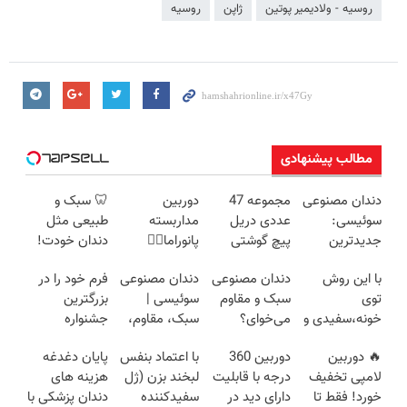
روسیه - ولادیمیر پوتین
ژاپن
روسیه
مطالب پیشنهادی
دندان مصنوعی
مجموعه 47
دوربین
🦷 سبک و
سوئیسی:
عددی دریل
مداربسته
طبیعی مثل
جدیدترین
پیچ گوشتی
پانوراما👈🏻
دندان خودت!
فناوری اروپا،
شارژی (تخفیف
قابلیت چرخش
نصب آسان و
با این روش
دندان مصنوعی
دندان مصنوعی
فرم خود را در
سبک و مقاوم |
به مدت
360°و سازگار با
پرداخت
توی
سبک و مقاوم
سوئیسی |
بزرگترین
پرداخت قسطی
محدود)
اندروید و ios
اقساطی 💳 📍
خونه،سفیدی و
می‌خوای؟
سبک، مقاوم،
جشنواره
تهران
زیبایی دندوناتو
پرداخت
طبیعی! ویزیت
ایمپلنت تهران
🔥 دوربین
دوربین 360
با اعتماد بنفس
پایان دغدغه
برگردون
اقساطی هم
رایگان+پرداخت
پر کنید ! | فقط
لامپی تخفیف
درجه با قابلیت
لبخند بزن (ژل
هزینه های
(40%off)
داریم!😍 | 📍
اقساطی😍
۲۵ میلیون
خورد! فقط تا
دارای دید در
سفیدکننده
دندان پزشکی با
تهران