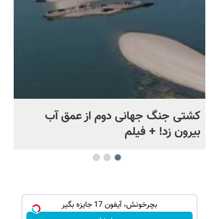
قسطی
.
کشتی‌ جنگ جهانی دوم از عمق آب
اف
بیرون زد! + فیلم
ما
ی کن ، گردونه
بچرخونش، آیفون 17 جایزه بگیر