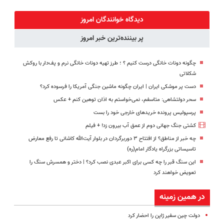
آخر امروز 🔥
شب🔥با
دندان40%تخفیف)
پک سفید
تخفیف بخر!!
کننده خانگی
دیدگاه خوانندگان امروز
پر بیننده‌ترین خبر امروز
چگونه دونات خانگی درست کنیم ؟ ؛ طرز تهیه دونات خانگی نرم و پف‌دار با روکش
شکلاتی
دست پر موشکی ایران | ایران چگونه ماشین جنگی آمریکا را فرسوده کرد؟
سحر دولتشاهی: متاسفم، نمی‌خواستم به اذان توهین کنم +‌ عکس
پرسپولیس پرونده خریدهای خارجی خود را بست
کشتی‌ جنگ جهانی دوم از عمق آب بیرون زد! + فیلم
چه خبر از مناطق؟ از افتتاح ۳ دوربرگردان‌ در بلوار آیت‌الله کاشانی تا رفع معارض
تاسیساتی بزرگراه یادگار امام(ره)
این سنگ قبر را چه کسی برای اکبر عبدی نصب کرد؟ | دختر و همسرش سنگ را
تعویض خواهند کرد
در همین زمینه
دولت چین سفیر ژاپن را احضار کرد