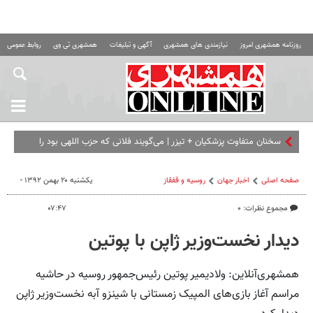
روزنامه همشهری امروز
نیازمندی های همشهری
آگهی و تبلیغات
همشهری تی وی
روابط عمومی ه
سخنان متفاوت پزشکیان + تیزر | می‌گویند فلانی که حزب اللهی بود را
برداشته ای... | امشب ببینید
صفحه اصلی
اخبار جهان
روسیه‌ و قفقاز
یکشنبه ۲۰ بهمن ۱۳۹۲ -
مجموع نظرات: ۰
۰۷:۴۷
دیدار نخست‌وزیر ژاپن با پوتین
همشهری‌آنلاین: ولادیمیر پوتین رئیس‌جمهور روسیه در حاشیه
مراسم آغاز بازی‌های المپیک زمستانی با شینزو آبه نخست‌وزیر ژاپن