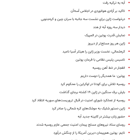
آبه به ترکیه رفت
تاکید بر آزادی هوانوردی در اجلاس آسه‌آن
درخواست ژاپن برای نشست سه ‌جانبه با سران چین و کره‌جنوبی
دیدار سه روزه آبه از هند
نمایش قدرت پوتین در المپیک
ژاپن هر روز مسلح‌تر از دیروز
کره‌شمالی، نخست وزیر ژاپن را هیتلر آسیا نامید
تاسیس پلیس نظامی با فرمان پوتین
انفجار در خط‌ آهن روسیه
پوتین: ما همدیگر را دوست داریم
روسیه تلاش برای کودتا در اوکراین را محکوم کرد
بارش برف سنگین در ژاپن ۱۹ کشته برجای گذاشت
روسیه از عملکرد شورای امنیت در قبال تروریست‌های سوریه انتقاد کرد
ژاپن دستور شلیک به موشک‌های کره شمالی را صادر کرد
حضور زنان بیشتر در کابینه جدید آبه
روسای ستاد نیروهای مسلح پیمان امنیت جمعی عازم روسیه شدند
تایم: پوتین هم‌پیمان دیرین آمریکا را از چنگش درآورد