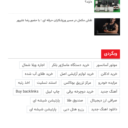
دارند؟
نقش مکمل در مسیر ورزشکاران حرفه ای ؛ با حضور رضا علیپور
وبگردی
موتور آسانسور
خرید دستگاه ماساژور بلکر
اجاره ویلا شمال
خرید ادکلن
خرید لوازم آرایشی اصل
خرید طلای آب شده
مزایده خودرو
مرکز تزریق بوتاکس
استند تسلیت
اخذ رتبه
آهنگ جدید
خرید دوچرخه برقی
چاپ لیبل
Buy backlinks
صرافی ارز دیجیتال
صندوق طلا
پارتیشن شیشه ای
دانلود اهنگ جدید
رزرو هتل دبی
پارتیشن شیشه ای