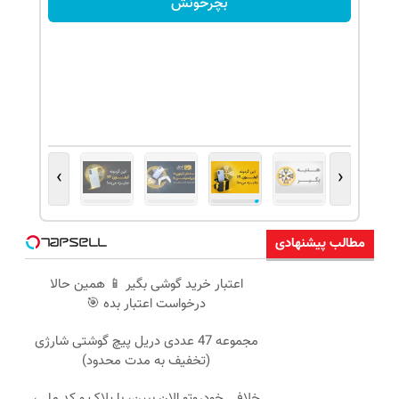
بچرخونش
›
‹
مطالب پیشنهادی
اعتبار خرید گوشی بگیر 📱 همین حالا
درخواست اعتبار بده 🎯
مجموعه 47 عددی دریل پیچ گوشتی شارژی
(تخفیف به مدت محدود)
خلافی خودروتو الان ببین، با پلاک و کد ملی،