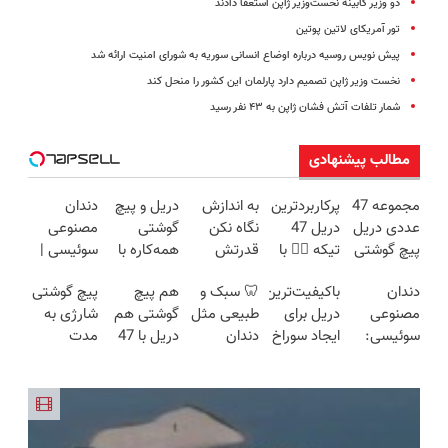
دو وزیر کابینه نخست‌وزیر ژاپن استعفا دادند
تور آمریکای لاتین پوتین
پیش نویس روسیه درباره اوضاع انسانی سوریه به شورای امنیت ارائه شد
نخست وزیر ژاپن تصمیم دارد پارلمان این کشور را منحل کند
شمار تلفات آتش فشان ژاپن به ۴۳ نفر رسید
مطالب پیشنهادی
مجموعه 47
پرکاربردترین
به اندازش
دریل و پیچ
دندان
عددی دریل
دریل 47
نگاه نکن
گوشتی
مصنوعی
پیچ گوشتی
تیکه 👈🏻 با
قدرتش
همه‌کاره با
سوئیسی |
شارژی
کمترین
درحد هالکه
گیربکس
سبک،
دندان
باکیفیت‌ترین
🦷 سبک و
هم پیچ
پیچ گوشتی
(تخفیف به
قیمت 🔥
😉 (پرداخت
هوشمند ⚙️
مقاوم،
مصنوعی
دریل برای
طبیعی مثل
گوشتی هم
شارژی به
مدت
درب
(نصف
طبیعی!
سوئیسی:
ایجاد سوراخ
دندان
دریل با 47
مدت
محدود)
منزل+گارانتی
قیمت بازار
ویزیت
جدیدترین
😱
خودت!
تیکه
محدود
تعویض)
🔥)
رایگان+پرداخت
فناوری
نصب آسان
کاربردی! تا
تخفیف
اقساطی😍
اروپا، سبک
و پرداخت
تخفیف داره
خورد !
و مقاوم |
اقساطی 💳
بخرش!🔥
همین الان
پرداخت
📍 تهران
سفارش بده