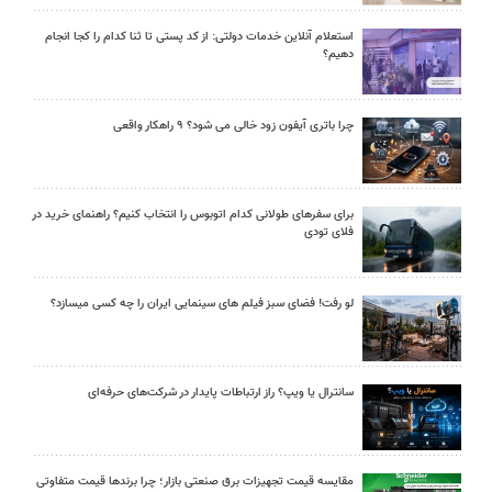
استعلام آنلاین خدمات دولتی: از کد پستی تا ثنا کدام را کجا انجام
دهیم؟
چرا باتری آیفون زود خالی می شود؟ ۹ راهکار واقعی
برای سفرهای طولانی کدام اتوبوس را انتخاب کنیم؟ راهنمای خرید در
فلای تودی
لو رفت! فضای سبز فیلم های سینمایی ایران را چه کسی میسازد؟
سانترال یا ویپ؟ راز ارتباطات پایدار در شرکت‌های حرفه‌ای
مقایسه قیمت تجهیزات برق صنعتی بازار؛ چرا برندها قیمت متفاوتی