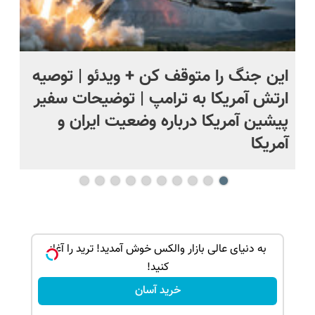
این جنگ را متوقف کن + ویدئو | توصیه
پرو
ارتش آمریکا به ترامپ | توضیحات سفیر
لح
پیشین آمریکا درباره وضعیت ایران و
آس
آمریکا
بک!
به دنیای عالی بازار والکس خوش آمدید! ترید را آغاز
کنید!
خرید آسان