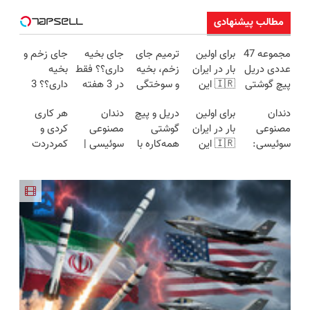
مطالب پیشنهادی
مجموعه 47
برای اولین
ترمیم جای
جای بخیه
جای زخم و
عددی دریل
بار در ایران
زخم، بخیه
داری؟؟ فقط
بخیه
پیچ گوشتی
🇮🇷 این
و سوختگی
در 3 هفته
داری؟؟ 3
شارژی
دکتر کرم
فقط در 3
ترمیمش
هفته‌ای
دندان
برای اولین
دریل و پیچ
دندان
هر کاری
(تخفیف به
ترمیم کننده
هفته!!😍
کن!😍
محوش کن!
مصنوعی
بار در ایران
گوشتی
مصنوعی
کردی و
مدت
23 روزه
سوئیسی:
🇮🇷 این
همه‌کاره با
سوئیسی |
کمردردت
محدود)
ساخت!
جدیدترین
دکتر کرم
گیربکس
سبک،
درمان نشد؟
فناوری
ترمیم کننده
هوشمند ⚙️
مقاوم،
پر کردن
اروپا، سبک
23 روزه
(نصف
طبیعی!
پرسشنامه و
و مقاوم |
ساخت!
قیمت بازار
ویزیت
دریافت راه
پرداخت
🔥)
رایگان+پرداخت
حل
قسطی
اقساطی😍