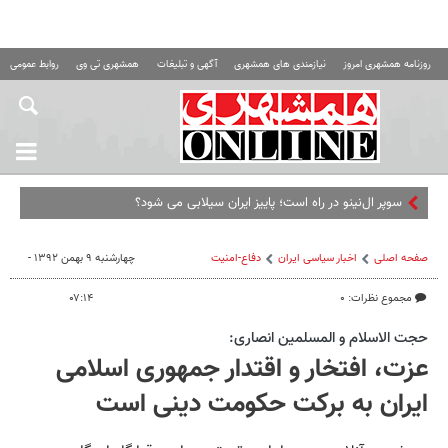
روزنامه همشهری امروز
نیازمندی های همشهری
آگهی و تبلیغات
همشهری تی وی
روابط عمومی ه
سوپر ال‌نینو در راه است؛ پاییز ایران سیلابی می شود؟
صفحه اصلی
اخبار سیاسی ایران
دفاع-امنیت
چهارشنبه ۹ بهمن ۱۳۹۲ -
مجموع نظرات: ۰
۰۷:۱۴
حجت الاسلام و المسلمین انصاری:
عزت، افتخار و اقتدار جمهوری اسلامی
ایران به برکت حکومت دینی است