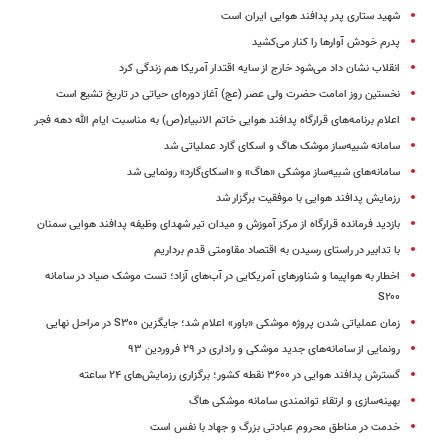
شهید ستاری پدر پدافند هوایی ایران است
پدرم خودش آوارها را کنار می‌کشید
انقلاب نشان داد می‌شود خارج از سایه اقتدار آمریکا هم زندگی کرد
نخستین روز امامت حضرت ولی عصر (عج) آغاز دوره‌ای حیاتی در تاریخ تشیع است
اعلام برنامه‌های قرارگاه پدافند هوایی خاتم الانبیاء(ص) به مناسبت ایام الله دهه فجر
سامانه شبیه‌ساز موشک هاگ و اسکای گارد عملیاتی شد
سامانه‌های شبیه‌ساز موشکی «هاگ» و «اسکای‌گارد» رونمایی شد
رزمایش پدافند هوایی با موفقیت برگزار شد
بازدید فرمانده قرارگاه از مرکز آموزش و میدان تیر شهدای وظیفه پدافند هوایی سمنان
با تدابیر در راستای رسیدن به اقتصاد مقاومتی قدم برداریم
اخطار به هواپیما و شناورهای آمریکایی در آب‌های آزاد؛ تست موشک صیاد در سامانه
S۲۰۰
زمان عملیاتی شدن پروژه موشکی «باور» اعلام شد؛ جایگزین S۳۰۰ در مراحل نهایی
رونمایی از سامانه‌های جدید موشکی و راداری در ۲۹ فروردین ۹۳
گسترش پدافند هوایی در ۳۶۰۰ نقطه کشور؛ برگزاری رزمایش‌های ۲۴ ساعته
بهینه‌سازی و ارتقاء توانمندی سامانه موشکی هاگ
خدمت در مناطق محروم عبادتی بزرگ و جهاد با نفس است