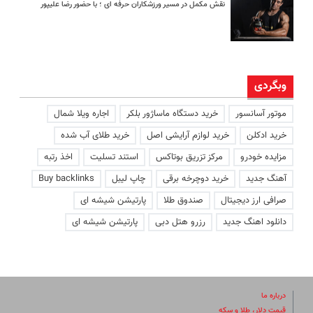
نقش مکمل در مسیر ورزشکاران حرفه ای ؛ با حضور رضا علیپور
وبگردی
موتور آسانسور
خرید دستگاه ماساژور بلکر
اجاره ویلا شمال
خرید ادکلن
خرید لوازم آرایشی اصل
خرید طلای آب شده
مزایده خودرو
مرکز تزریق بوتاکس
استند تسلیت
اخذ رتبه
آهنگ جدید
خرید دوچرخه برقی
چاپ لیبل
Buy backlinks
صرافی ارز دیجیتال
صندوق طلا
پارتیشن شیشه ای
دانلود اهنگ جدید
رزرو هتل دبی
پارتیشن شیشه ای
درباره ما
قیمت دلار، طلا و سکه