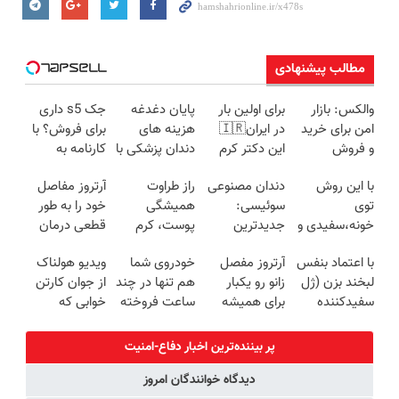
مطالب پیشنهادی
والکس: بازار
برای اولین بار
پایان دغدغه
جک s5 داری
امن برای خرید
در ایران🇮🇷
هزینه های
برای فروش؟ با
و فروش
این دکتر کرم
دندان پزشکی با
کارنامه به
دارایی‌های
ترمیم کننده 23
پک سفید
بهترین قیمت
با این روش
دندان مصنوعی
راز طراوت
آرتروز مفاصل
دیجیتال
روزه ساخت!
کننده خانگی
بفروش!
توی
سوئیسی:
همیشگی
خود را به طور
خونه،سفیدی و
جدیدترین
پوست، کرم
قطعی درمان
زیبایی دندوناتو
فناوری اروپا،
جوانساز جلبک
کنید!
با اعتماد بنفس
آرتروز مفصل
خودروی شما
ویدیو هولناک
برگردون
سبک و مقاوم |
با 45%تخفیف
◗پرسش‌نامه◖
لبخند بزن (ژل
زانو رو یکبار
هم تنها در چند
از جوان کارتن
(40%off)
پرداخت قسطی
سفیدکننده
برای همیشه
ساعت فروخته
خوابی که
دندان40%تخفیف)
درمان کن!
خواهد شد
میلیاردر شد.
◗پرسش‌نامه◖
آموزش رایگان
پر بیننده‌ترین اخبار دفاع-امنیت
دیدگاه خوانندگان امروز