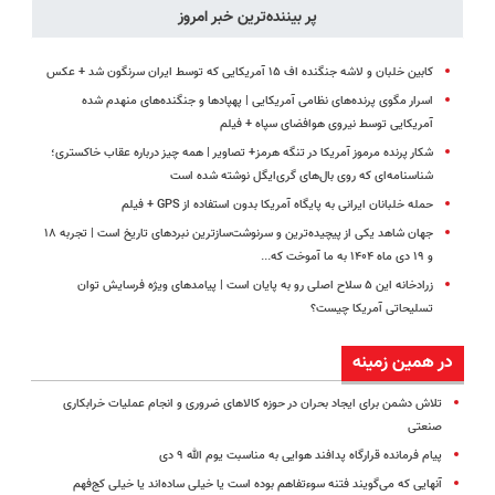
پر بیننده‌ترین خبر امروز
کابین خلبان و لاشه جنگنده اف ۱۵ آمریکایی که توسط ایران سرنگون شد + عکس
اسرار مگوی پرنده‌های نظامی آمریکایی | پهپادها و جنگنده‌های منهدم شده
آمریکایی توسط نیروی هوافضای سپاه + فیلم
شکار پرنده مرموز آمریکا در تنگه هرمز+ تصاویر | همه چیز درباره عقاب خاکستری؛
شناسنامه‌ای که روی بال‌های گری‌ایگل نوشته شده است
حمله خلبانان ایرانی به پایگاه آمریکا بدون استفاده از GPS + فیلم
جهان شاهد یکی از پیچیده‌ترین و سرنوشت‌سازترین نبردهای تاریخ است | تجربه ۱۸
و ۱۹ دی ماه ۱۴۰۴ به ما آموخت که...
زرادخانه این ۵ سلاح اصلی رو به پایان است | پیامدهای ویژه فرسایش توان
تسلیحاتی آمریکا چیست؟
در همین زمینه
تلاش دشمن برای ایجاد بحران در حوزه کالاهای ضروری و انجام عملیات خرابکاری
صنعتی
پیام فرمانده قرارگاه پدافند هوایی به مناسبت یوم الله ۹ دی
آنهایی که می‌گویند فتنه سوءتفاهم بوده است یا خیلی ساده‌اند یا خیلی کج‌فهم