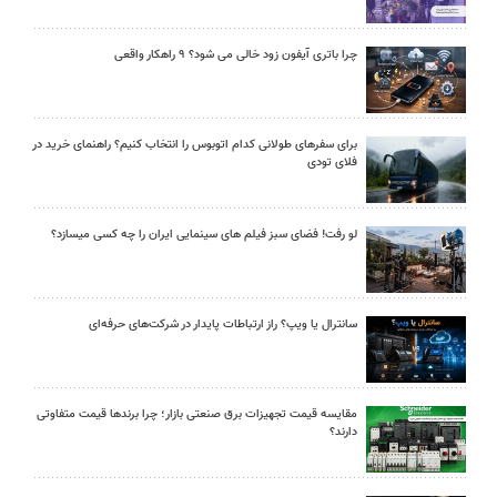
چرا باتری آیفون زود خالی می شود؟ ۹ راهکار واقعی
برای سفرهای طولانی کدام اتوبوس را انتخاب کنیم؟ راهنمای خرید در
فلای تودی
لو رفت! فضای سبز فیلم های سینمایی ایران را چه کسی میسازد؟
سانترال یا ویپ؟ راز ارتباطات پایدار در شرکت‌های حرفه‌ای
مقایسه قیمت تجهیزات برق صنعتی بازار؛ چرا برندها قیمت متفاوتی
دارند؟