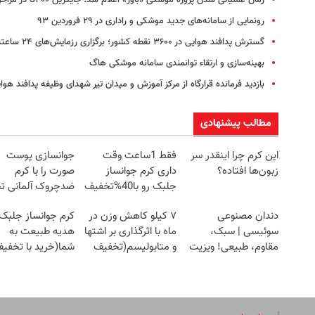
رونمایی از سامانه‌های جدید موشکی و راداری در ۲۹ فروردین ۹۳
گسترش پدافند هوایی در ۳۶۰۰ نقطه کشور؛ برگزاری رزمایش‌های ۲۴ ساعته
بهینه‌سازی و ارتقاء توانمندی سامانه موشکی هاگ
بازدید فرمانده قرارگاه از مرکز آموزش و میدان تیر شهدای وظیفه پدافند هو
مطالب پیشنهادی
این کرم چرا اینقدر سر
فقط 1ساعت وقت
جوانسازی پوست
زبون‌ها افتاده؟
داری کرم جوانساز
صورت را با کرم
جلبک رو با40%تخفیف
ضدچروک آلمانی تج
بخری!
کنید!
دندان مصنوعی
۷ کیلو کاهش وزن در
کرم جوانساز جلبک
سوئیسی | سبک،
ماه با اثرگذاری بر اشتها
هدیه طبیعت به
مقاوم، طبیعی! ویزیت
و متابولیسم(تخفیف
شما(خرید با تخفی
رایگان+پرداخت
ویژه)
ویژه)
اقساطی😍