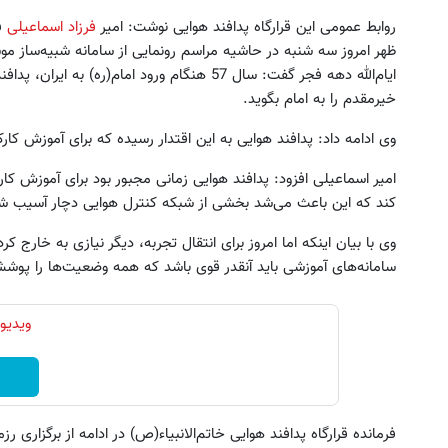
روابط عمومی این قرارگاه پدافند هوایی نوشت: امیر
فرزاد اسماعیلی
ف
ظهر امروز سه شنبه در حاشیه مراسم رونمایی از سامانه شبیه‌ساز مو
ایام‌الله دهه فجر گفت: سال 57 هنگام ورود امام(ره
خیرمقدم را به امام بگوید.
وی ادامه داد: پدافند هوایی به این اقتدار رسیده که برای آموزش کارک
کس: سرزمین فرصت‌های سرمایه‌گذاری
این شامپو با اولین استفاده ری
امیر اسماعیلی افزود: پدافند هوایی زمانی مجبور بود برای آموزش کارک
دیجیتال شما
قطع میکنه! سفارش با 35% تخفیف
کند که این باعث می‌شد بخشی از شبکه کنترل هوایی دچار آسیب ش
خرید آسان
خرید محصول
وی با بیان اینکه اما امروز برای انتقال تجربه، دیگر نیازی به خارج 
سامانه‌های آموزشی باید آنقدر قوی باشد که همه وضعیت‌ها را پو
ویدیو