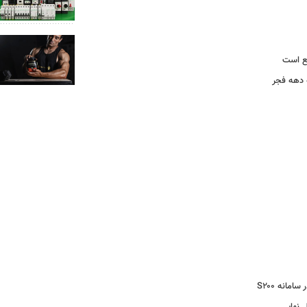
یع است
ه دهه فجر
مانه S۲۰۰