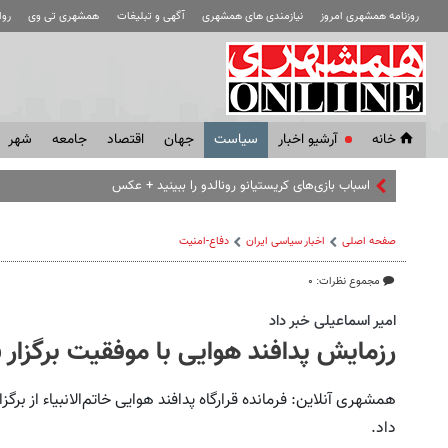
روزنامه همشهری امروز
نیازمندی های همشهری
آگهی و تبلیغات
همشهری تی وی
رو
خانه
آرشیو اخبار
سياست
جهان
اقتصاد
جامعه
شهر
اسباب‌ بازی‌های کریستیانو رونالدو را ببینید + عکس
صفحه اصلی
اخبار سیاسی ایران
دفاع-امنیت
مجموع نظرات: ۰
امیر اسماعیلی خبر داد
رزمایش پدافند هوایی با موفقیت برگزار 
داد.