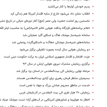
پدرم خودش آوارها را کنار می‌کشید
انقلاب نشان داد می‌شود خارج از سایه اقتدار آمریکا هم زندگی کرد
نخستین روز امامت حضرت ولی عصر (عج) آغاز دوره‌ای حیاتی در تاریخ تش
اعلام برنامه‌های قرارگاه پدافند هوایی خاتم الانبیاء(ص) به مناسبت ایام الل
سامانه شبیه‌ساز موشک هاگ و اسکای گارد عملیاتی شد
سامانه‌های شبیه‌ساز موشکی «هاگ» و «اسکای‌گارد» رونمایی شد
دو رزمایش هوایی سال آینده بصورت تلفیقی برگزار می‌شود
عزت، افتخار و اقتدار جمهوری اسلامی ایران به برکت حکومت دینی است
برگزاری رزمایش‌ مشترک نیروی هوایی ارتش در سال ۹۳
مرحله نهایی رزمایش الی بیت‌المقدس در استان یزد برگزار شد
بسیجیان منتظر فرمان رهبری برای آزادی بیت‌المقدس هستند
خدمت در مناطق محروم عبادتی بزرگ و جهاد با نفس است
رزمایش ۳۰ هزار نفری الی بیت المقدس در آذربایجان غربی
اخطار به هواپیما و شناورهای آمریکایی در آب‌های آزاد؛ تست موشک صیاد در سا
زمان عملیاتی شدن پروژه موشکی «باور» اعلام شد؛ جایگزین S۳۰۰ در مراحل نهایی