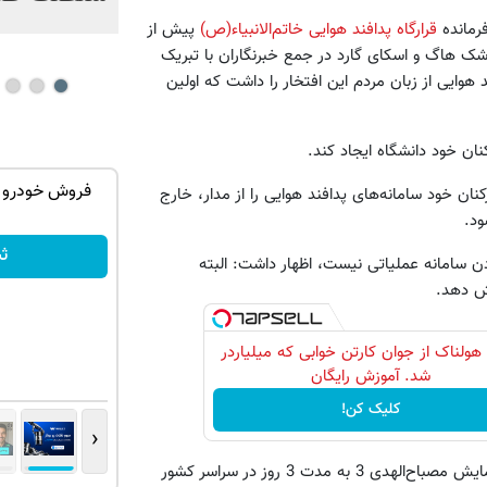
رمانده
قرارگاه پدافند هوایی خاتم‌الانبیاء(ص)
پیش از
شک هاگ و اسکای‌ گارد در جمع خبرنگاران با تبریک
) به ایران، پدافند هوایی از زبان مردم این افتخار را داشت که اولین
نان خود دانشگاه ایجاد کند.
زش موهاتو
جک s5 داری برای فروش؟ با کارنامه به
فروش خودرو 
نان خود سامانه‌های پدافند هوایی را از مدار، خارج
بهترین قیمت بفروش!
ود.
ثبت درخواست
ث
کردن سامانه عملیاتی نیست، اظهار داشت: البته
شش دهد.
 هولناک از جوان کارتن خوابی که میلیاردر
شد. آموزش رایگان
کلیک کن!
‹
فرمانده قرارگاه پدافند هوایی خاتم‌الانبیاء(ص) در ادامه از برگزاری رزمایش مصباح‌الهدی 3 به مدت 3 روز در سراسر کشور