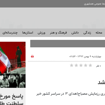
ابط عمومی همشهری
محله
زندگی
دانش
فرهنگ و هنر
ورزش
استان‌ها
چندرسانه‌ای
چهارشنبه ۹ بهمن ۱۳۹۲ - ۰۶:۵۴
۰ نفر
شد
همشهری آنلاین: فرمانده قرارگاه پدافند هوایی خاتم‌الانبیاء از برگزاری رزمایش مصباح‌اهدای ۳ در سراسر کشور خبر
شادمهر عقیلی قطعه «گل
پاسخ مورخ 
یاس» را بازخوانی کرد | ببینید
سلطنت طل