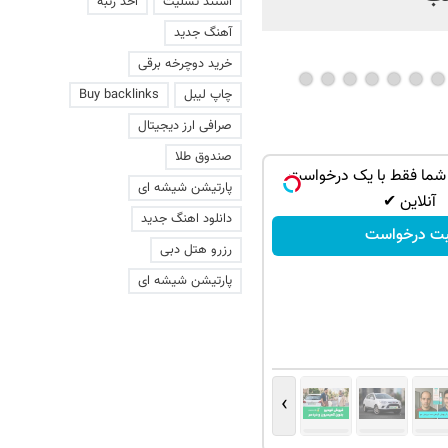
استند تسلیت
اخذ رتبه
آهنگ جدید
خرید دوچرخه برقی
چاپ لیبل
Buy backlinks
صرافی ارز دیجیتال
صندوق طلا
شما فقط با یک درخواست
پارتیشن شیشه ای
آنلاین ✔
دانلود اهنگ جدید
بت درخواست
رزرو هتل دبی
پارتیشن شیشه ای
›