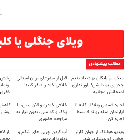
مطالب پیشنهادی
میخوایم رایگان بهت یاد بدیم
قبل از سفرهای برون استانی
چجوری پولدارشی! باور نداری
خلافی خود را صفر کنید!
رونمای
امتحانش مجانیه
لاغری
اجاره‌ قسطی ویلا! از کلبه تا
خلافی خودروتو الان ببین، با
کاهش و
آپارتمان مبله رو تو 4 قسط
پلاک و کد ملی، بدون نیاز به
روش خ
اجاره کن.
مراجعه حضوری
ویدیو هولناک از جوان کارتن
آب کردن چربی های شکم و
راز لا
خوابی که میلیاردر شد.
پهلو با این پودر
معجزه‌