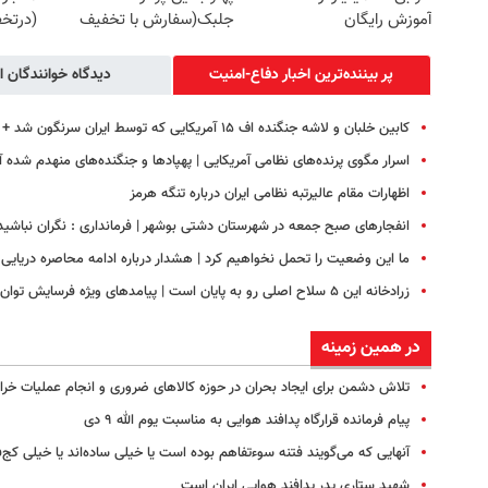
آموزش رایگان
جلبک(سفارش با تخفیف
(درتخف
ویژه)
پر بیننده‌ترین اخبار دفاع-امنیت
دیدگاه خوانندگان ا
کابین خلبان و لاشه جنگنده اف ۱۵ آمریکایی که توسط ایران سرنگون شد + عکس
اسرار مگوی پرنده‌های نظامی آمریکایی | پهپادها و جنگنده‌های منهدم شده
اظهارات مقام عالیرتبه نظامی ایران درباره تنگه هرمز
انفجارهای صبح جمعه در شهرستان دشتی بوشهر | فرمانداری : نگران نباشید
ما این وضعیت را تحمل نخواهیم کرد | هشدار درباره ادامه محاصره دریایی ا
زرادخانه این ۵ سلاح اصلی رو به پایان است | پیامدهای ویژه فرسایش توان تسلیحاتی آمریکا چیست؟
در همین زمینه
تلاش دشمن برای ایجاد بحران در حوزه کالاهای ضروری و انجام عملیات خرا
پیام فرمانده قرارگاه پدافند هوایی به مناسبت یوم الله ۹ دی
آنهایی که می‌گویند فتنه سوءتفاهم بوده است یا خیلی ساده‌اند یا خیلی کج‌
شهید ستاری پدر پدافند هوایی ایران است