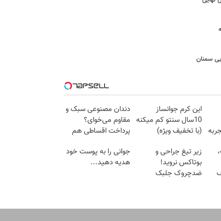
ایی سمنان
این کرم جوانساز
دندان مصنوعی سبک و
10سال سنتو کم میکنه
مقاوم می‌خوای؟
ربه
(با تخفیف ویژه)
پرداخت اقساطی هم
داریم!😍 | 📍تهران
،
زیر تیغ جراحی و
جوانی را به پوست خود
بوتاکس نروید!
هدیه دهید...
ف
ضدچروک جلبک
با40%تخفیف