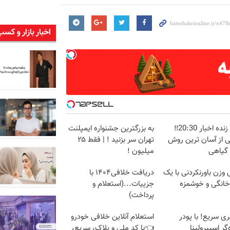
اخبار بازار و کسب
پخش زنده اخبار 20:30‼️
به بزرگترین جشنواره ایمپلنت
ی از آسان ترین روش
تهران سر بزنید ! | فقط ۲۵
 گیاهی
میلیون !
زن باورنکردنی با یک
دریافت خلافی۱۴۰۴ با
انگی و خوشمزه
جزییات...(استعلام و
پرداخت)
غری سریع! با پودر
استعلام آنلاین خلافی خودرو
گر اسپیرولینا
👈با کد ملی و پلاک، سریع،