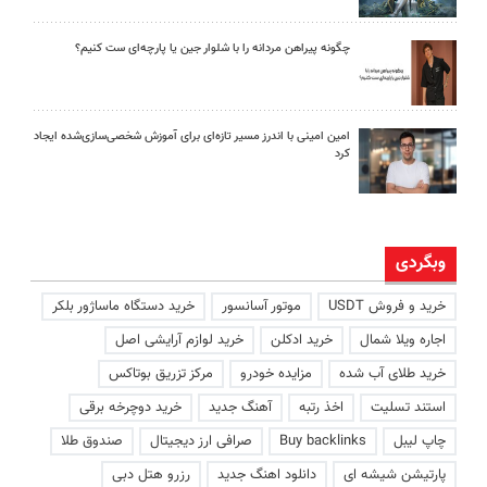
چگونه پیراهن مردانه را با شلوار جین یا پارچه‌ای ست کنیم؟
امین امینی با اندرز مسیر تازه‌ای برای آموزش شخصی‌سازی‌شده ایجاد
کرد
وبگردی
خرید و فروش USDT
موتور آسانسور
خرید دستگاه ماساژور بلکر
اجاره ویلا شمال
خرید ادکلن
خرید لوازم آرایشی اصل
خرید طلای آب شده
مزایده خودرو
مرکز تزریق بوتاکس
استند تسلیت
اخذ رتبه
آهنگ جدید
خرید دوچرخه برقی
چاپ لیبل
Buy backlinks
صرافی ارز دیجیتال
صندوق طلا
پارتیشن شیشه ای
دانلود اهنگ جدید
رزرو هتل دبی