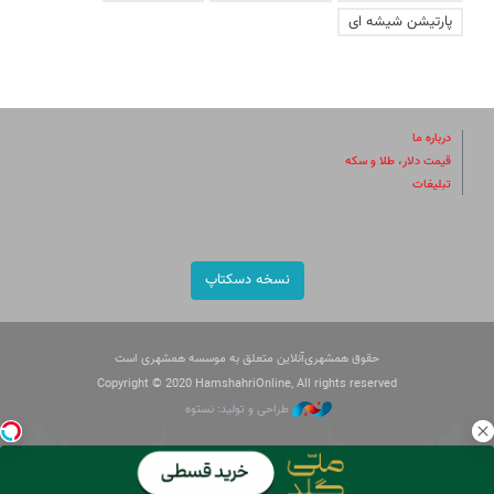
پارتیشن شیشه ای
درباره ما
قیمت دلار، طلا و سکه
تبلیغات
نسخه دسکتاپ
حقوق همشهری‌آنلاین متعلق به موسسه همشهری است
Copyright © 2020 HamshahriOnline, All rights reserved
طراحی و تولید: نستوه