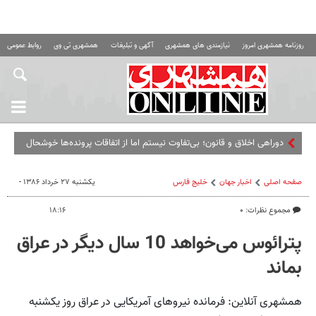
روزنامه همشهری امروز
نیازمندی های همشهری
آگهی و تبلیغات
همشهری تی وی
روابط عمومی ه
دوراهی اخلاق و قانون؛ بی‌تفاوت نیستم اما از اتفاقات پرونده‌ها خوشحال
یا ناراحت نمی‌شوم!
صفحه اصلی
اخبار جهان
خلیج‌ فارس
یکشنبه ۲۷ خرداد ۱۳۸۶ -
مجموع نظرات: ۰
۱۸:۱۶
پترائوس می‌خواهد 10 سال دیگر در عراق
بماند
همشهری آنلاین: فرمانده‌ نیروهای‌ آمریکایی‌ در عراق‌ روز یکشنبه‌