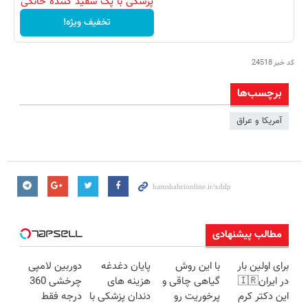
پزشکی با پک سفید کننده خانگی
تخفیف ویژه!
کد خبر
24518
برچسب‌ها
آمریکا و عراق
مطالب پیشنهادی
برای اولین بار
با این روش
پایان دغدغه
دوربین لامپی
در ایران🇮🇷
گیاهی چاقی و
هزینه های
چرخشی 360
این دکتر کرم
پرخوریت رو
دندان پزشکی با
درجه فقط