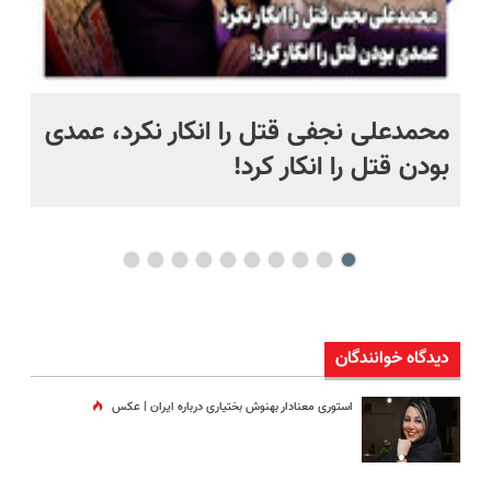
 به خاک
محمدعلی نجفی قتل را انکار نکرد، عمدی
عل
بودن قتل را انکار کرد!
آز
دیدگاه خوانندگان
استوری معنادار بهنوش بختیاری درباره ایران | عکس