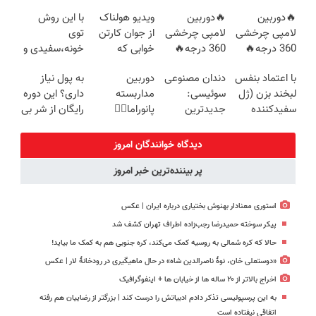
ترمیم کننده 23
شکست بده
پک سفید
امروز حراج شد
🔥دوربین
🔥دوربین
ویدیو هولناک
با این روش
روزه ساخت!
کننده خانگی
🔥 پرداخت
لامپی چرخشی
لامپی چرخشی
از جوان کارتن
توی
درب منزل
360 درجه🔥
360 درجه🔥
خوابی که
خونه،سفیدی و
پرداخت درب
دارای دزدگیر
میلیاردر شد.
زیبایی دندوناتو
با اعتماد بنفس
دندان مصنوعی
دوربین
به پول نیاز
منزل + گارانتی
حرکتی
آموزش رایگان
برگردون
لبخند بزن (ژل
سوئیسی:
مداربسته
داری؟ این دوره
تعویض
(40%off)
سفیدکننده
جدیدترین
پانوراما👈🏻
رایگان از شر بی
دندان40%تخفیف)
فناوری اروپا،
قابلیت چرخش
پولی خلاصت
سبک و مقاوم |
360°و سازگار با
میکنه
دیدگاه خوانندگان امروز
پرداخت قسطی
اندروید و ios
پر بیننده‌ترین خبر امروز
استوری معنادار بهنوش بختیاری درباره ایران | عکس
پیکر سوخته حمیدرضا رجب‌زاده اطراف تهران کشف شد
حالا که کره شمالی به روسیه کمک می‌کند، کره جنوبی هم به کمک ما بیاید!
«دوستعلی خان، نوۀ ناصرالدین شاه» در حال ماهیگیری در رودخانۀ لار | عکس
اخراج بالاتر از ۲۰ ساله ها از خیابان ها + اینفوگرافیک
به این پرسپولیسی تذکر دادم ادبیاتش را درست کند | بزرگتر از رضاییان هم رفته
اتفاقی نیفتاده است