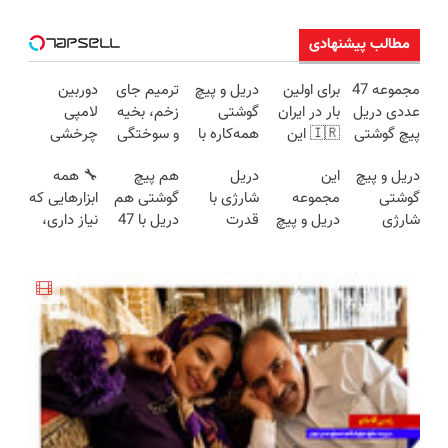
مطالب پیشنهادی
مجموعه 47
برای اولین
دریل و پیچ
ترمیم جای
دوربین
عددی دریل
بار در ایران
گوشتی
زخم، بخیه
لامپی
پیچ گوشتی
🇮🇷 این
همه‌کاره با
و سوختگی
چرخشی
شارژی
دکتر کرم
گیربکس
فقط در 3
360 درجه
دریل و پیچ
این
دریل
هم پیچ
🔧 همه
(تخفیف به
ترمیم کننده
هوشمند ⚙️
هفته!!😍
فقط امروز
گوشتی
مجموعه
شارژی با
گوشتی هم
ابزارهایی که
مدت
23 روزه
(نصف
حراج شد🔥
شارژی
دریل و پیچ
قدرت
دریل با 47
نیاز داری،
محدود)
ساخت!
قیمت بازار
پرداخت
فوق‌قدرت با
گوشتی رو با
سوپرمن😉
تیکه
توی یه کیف
🔥)
درب منزل
کنترل
گارانتی و
(مجموعه47عددی
کاربردی! تا
جمع شده!
سرعت ⚡
نصف قیمت
با گارانتی
تخفیف داره
تخفیف به
(همراه با
بخر!😉
تعویض)
بخرش!🔥
مدت
متعلقات)
محدود