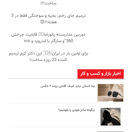
ساخت!!!
ترمیم جای زخم، بخیه و سوختگی فقط در 3
هفته!!😍
دوربین مداربسته پانوراما👈🏻 قابلیت چرخش
360°و سازگار با اندروید و ios
برای اولین بار در ایران🇮🇷 این دکتر کرم ترمیم
کننده 23 روزه ساخت!
اخبار بازار و کسب و کار
چه کسانی نباید عینک آفتابی بزنند + عکس
چگونه سایز هودی را بفهمیم؟