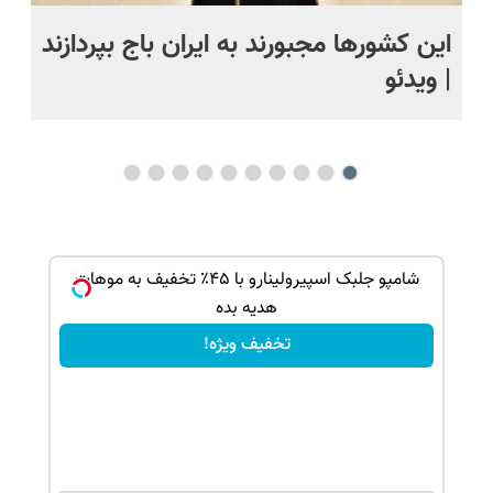
ر
این کشورها مجبورند به ایران باج بپردازند
نا
| ویدئو
یک
نا
ک جهت
شامپو جلبک اسپیرولینارو با ۴۵٪ تخفیف به موهات
هدیه بده
تخفیف ویژه!