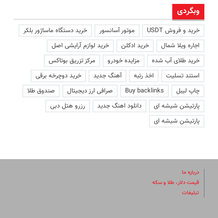
وبگردی
خرید و فروش USDT
موتور آسانسور
خرید دستگاه ماساژور بلکر
اجاره ویلا شمال
خرید ادکلن
خرید لوازم آرایشی اصل
خرید طلای آب شده
مزایده خودرو
مرکز تزریق بوتاکس
استند تسلیت
اخذ رتبه
آهنگ جدید
خرید دوچرخه برقی
چاپ لیبل
Buy backlinks
صرافی ارز دیجیتال
صندوق طلا
پارتیشن شیشه ای
دانلود اهنگ جدید
رزرو هتل دبی
پارتیشن شیشه ای
درباره ما
قیمت دلار، طلا و سکه
تبلیغات