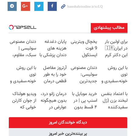
مطالب پیشنهادی
برای اولین بار
یخچال ویترینی
پایان دغدغه
دندان مصنوعی
در ایران🇮🇷
9 فوت
هزینه های
سوئیسی |
این دکتر کرم
ایستکول
دندان پزشکی با
سبک، مقاوم،
ترمیم کننده 23
(جدید)
پک سفید
طبیعی! ویزیت
با این روش
دندان مصنوعی
آرتروز مفاصل
با این روش
روزه ساخت!
کننده خانگی
رایگان+پرداخت
توی
سوئیسی:
خود را به طور
توی
اقساطی😍
خونه،سفیدی و
جدیدترین
قطعی درمان
خونه،سفیدی و
زیبایی دندوناتو
فناوری اروپا،
کنید!
زیبایی دندوناتو
با اعتماد بنفس
خرید موبایل با
درمان زانو درد،
ویدیو هولناک
برگردون
سبک و مقاوم |
◗پرسش‌نامه◖
برگردون(40%off)
لبخند بزن (ژل
اسنپ پی | در
بدون هیچگونه
از جوان کارتن
(40%off)
پرداخت قسطی
سفیدکننده
۴ قسط بدون
عوارض در
خوابی که
دندان40%تخفیف)
سود و کارمزد!
منزل
میلیاردر شد.
(◂پرسش‌نامه)
آموزش رایگان
دیدگاه خوانندگان امروز
پر بیننده‌ترین خبر امروز