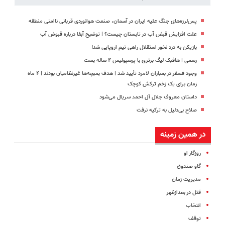
پس‌لرزه‌های جنگ علیه ایران در آسمان، صنعت هوانوردی قربانی ناامنی منطقه
علت افزایش قبض آب در تابستان چیست؟ | توضیح آبفا درباره قبوض آب
بازیکن به درد نخور استقلال راهی تیم اروپایی شد!
رسمی | هافبک لیگ برتری با پرسپولیس ۴ ساله بست
وجود فسفر در بمباران لامرد تأیید شد | هدف بمبچه‌ها غیرنظامیان بودند | ۴ ماه
زمان برای یک زخم ترکش کوچک
داستان معروف جلال آل احمد سریال می‌شود
صلاح بی‌دلیل به ترکیه نرفت
در همین زمینه
روزگار او
گاو صندوق
مدیریت زمان
قتل در بعدازظهر
انتخاب
توقف