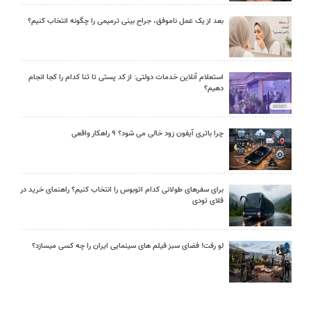
بعد از یک عمل ناموفق، جراح بینی ترمیمی را چگونه انتخاب کنیم؟
استعلام آنلاین خدمات دولتی: از کد پستی تا ثنا کدام را کجا انجام
دهیم؟
چرا باتری آیفون زود خالی می شود؟ ۹ راهکار واقعی
برای سفرهای طولانی کدام اتوبوس را انتخاب کنیم؟ راهنمای خرید در
فلای تودی
لو رفت! فضای سبز فیلم های سینمایی ایران را چه کسی میسازد؟