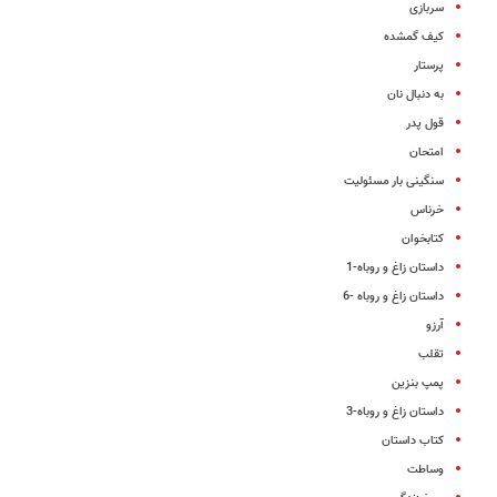
سربازی
کیف گمشده
پرستار
به دنبال نان
قول پدر
امتحان
سنگینی بار مسئولیت
خرناس
کتابخوان
داستان زاغ و روباه-1
داستان زاغ و روباه -6
آرزو
تقلب
پمپ بنزین
داستان زاغ و روباه-3
کتاب داستان
وساطت