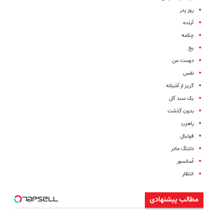
روز پدر
آینده
چکمه
یخ
دوست من
نفس
گریز از آشیانه
یک سبد گل
بدون گذشت
راهزن
فوتبال
دلتنگ مادر
آسانسور
انتظار
مطالب پیشنهادی