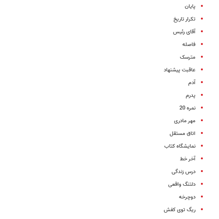
پایان
تکرار تاریخ
آقای رئیس
فاصله
مترسک
عاقبت پیشنهاد
آدم
پدرم
نمره 20
مهر مادری
اتاق مستقل
نمایشگاه کتاب
آخر خط
درس زندگی
دلتنگ واقعی
دوچرخه
ریگ توی کفش