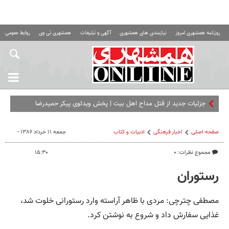
روزنامه همشهری امروز
نیازمندی های همشهری
آگهی و تبلیغات
همشهری تی وی
روابط عمومی ه
جزئیات جدید از قتل مداح اهل‌ بیت |‌ پخش ویدئوی پیکر حمیدرضا
رجب‌زاده در شبکه‌های معاند
صفحه اصلی
اخبار فرهنگی
ادبیات و کتاب
جمعه ۱۱ خرداد ۱۳۸۶ -
مجموع نظرات: ۰
۱۵:۳۰
رستوران
مصطفی چترچی: مردی با ظاهر آراسته وارد رستورانی خلوت شد،
غذایی سفارش داد و شروع به نوشتن کرد.