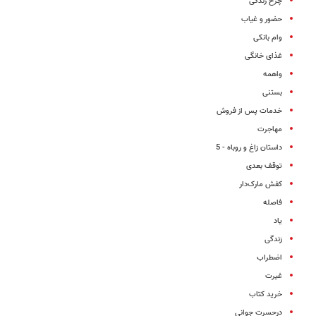
چرخ زندگی
حضور و غیاب
وام بانکی
غذای خانگی
واهمه
بستنی
خدمات پس از فروش
مهاجرت
داستان زاغ و روباه - 5
توقف بعدی
کفش مارک‌دار
فاصله
یاد
زندگی
اضطراب
غیرت
خرید کتاب
درحسرت جوانی