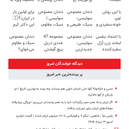
شکست بده
پک سفید
مدت محدود🔥
با این روش
دندان مصنوعی
دندان مصنوعی
برای اولین بار
کننده خانگی
توی
سوئیسی:
سوئیسی |
در ایران🇮🇷
خونه،سفیدی و
سبک، طبیعی و
سبک، مقاوم،
این دکتر کرم
زیبایی دندوناتو
بدون لقی | 📍
طبیعی! ویزیت
ترمیم کننده 23
با اعتماد بنفس
دندان مصنوعی
مجموعه 47
دندان مصنوعی
برگردون
تهران
رایگان+پرداخت
روزه ساخت!
لبخند بزن (ژل
سوئیسی:
عددی دریل
سبک و مقاوم
(40%off)
اقساطی😍
سفیدکننده
جدیدترین
پیچ گوشتی
می‌خوای؟
دندان40%تخفیف)
فناوری اروپا،
شارژی (تخفیف
پرداخت
سبک و مقاوم |
به مدت
اقساطی هم
دیدگاه خوانندگان امروز
پرداخت قسطی
محدود)
داریم!😍 | 📍
پر بیننده‌ترین خبر امروز
تهران
مسی و مارادونا؟ آنها حتی انسان خوبی هم نیستند چه برسد به بهترین تاریخ | دو
بازیکن از آنها بالاترند
اگر ایران را به عصر حجر برگردانند دنیا را به عصر یخبندان می‌بریم | ویژگی پیشرفته
موشک‌های ایران برای دور زدن پدافند
پارس نوآ ، شاهین، تیگو ۷ و فونیکس تا ۱۰۰ میلیون ارزان شدند | قیمت خودرو
امروز ۱۹ مرداد ۱۴۰۵