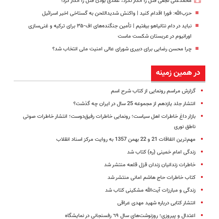
محمدعلی نجفی قتل را انکار نکرد، عمدی بودن قتل را انکار کرد!
حزب‌الله: فورا اقدام کنید | واکنش شدیداللحن به گستاخی اخیر اسرائیل
نباید در دام نتانیاهو بیفتیم | تأمین جنگنده‌های اف-۳۵ برای ترکیه و غنی‌سازی
اورانیوم در عربستان شکست ماست
چرا محسن رضایی برای دبیری شورای عالی امنیت ملی انتخاب شد؟
در همین زمینه
گزارش مراسم رونمایی از کتاب شرح اسم
انتشار جلد یازدهم از مجموعه 25 سال در ایران چه گذشت؟
بازار داغ خاطرات اهل سیاست؛ رونمایی خاطرات رفیق‌دوست؛ انتشار خاطرات صوتی
ناطق نوری
مهم‌ترین اتفاقات 21 و 22 بهمن 1357 به روایت مرکز اسناد انقلاب
زندگی امام خمینی (ره) کتاب شد
خاطرات زندانیان زندان قزل قلعه منتشر شد
کتاب خاطرات حاج هاشم امانی منتشر شد
زندگی و مبارزات آیت‌الله مشکینی کتاب شد
انتشار کتابی درباره شهید مهدی عراقی
اعتدال و پیروزی؛ روزنوشت‌های سال ٦٩ رفسنجانی در نمایشگاه