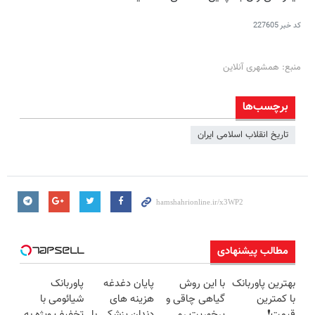
کد خبر
227605
منبع: همشهری آنلاین
برچسب‌ها
تاریخ انقلاب اسلامی ایران
مطالب پیشنهادی
بهترین پاوربانک
با این روش
پایان دغدغه
پاوربانک
با کمترین
گیاهی چاقی و
هزینه های
شیائومی با
قیمت❗
پرخوریت رو
دندان پزشکی با
تخفیف ویژه به