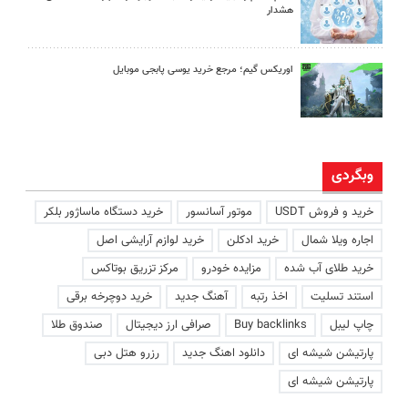
هشدار
اوریکس گیم؛ مرجع خرید یوسی پابجی موبایل
وبگردی
خرید و فروش USDT
موتور آسانسور
خرید دستگاه ماساژور بلکر
اجاره ویلا شمال
خرید ادکلن
خرید لوازم آرایشی اصل
خرید طلای آب شده
مزایده خودرو
مرکز تزریق بوتاکس
استند تسلیت
اخذ رتبه
آهنگ جدید
خرید دوچرخه برقی
چاپ لیبل
Buy backlinks
صرافی ارز دیجیتال
صندوق طلا
پارتیشن شیشه ای
دانلود اهنگ جدید
رزرو هتل دبی
پارتیشن شیشه ای