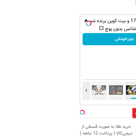
از PS5 تا آیفون17 و بیت کوین برنده شو 🔥
شانس بدون پوچ 💥
بچرخونش
›
خرید طلا به صورت قسطی از
دیجی‌کالا ( پرداخت 12 ماهه )