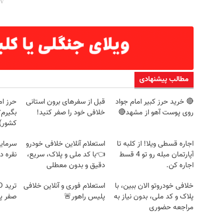
مطالب پیشنهادی
🔴 خرید حرز کبیر امام جواد
قبل از سفرهای برون استانی
حرز ام
روی پوست آهو از مشهد🔴
خلافی خود را صفر کنید!
بگیرم؟
کشور)
اجاره‌ قسطی ویلا! از کلبه تا
استعلام آنلاین خلافی خودرو
سرمایه
آپارتمان مبله رو تو 4 قسط
👈با کد ملی و پلاک، سریع،
نقره د
اجاره کن.
دقیق و بدون معطلی
خلافی خودروتو الان ببین، با
استعلام فوری و آنلاین خلافی
پلاک و کد ملی، بدون نیاز به
پلیس راهور🚨
صفر پ
مراجعه حضوری