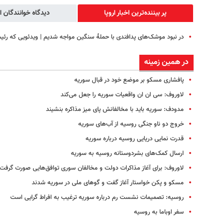
پر بیننده‌ترین اخبار اروپا
دیدگاه خوانندگان ا
در نبود موشک‌های پدافندی با حملهٔ سنگین مواجه شدیم | ویدئویی که رئ
در همین زمینه
پافشاری مسکو بر موضع خود در قبال سوریه
لاوروف: سی ان ان واقعیات سوریه را جعل می‌کند
مدودف: سوریه باید با مخالفانش پای میز مذاکره بنشیند
خروج دو ناو جنگی روسیه از آب‌های سوریه
قدرت نمایی دریایی روسیه درباره سوریه
ارسال کمک‌‌های بشردوستانه روسیه به سوریه
لاوروف: برای آغاز مذاکرات دولت و مخالفان سوری توافق‌هایی صورت گرفت
مسکو و پکن خواستار آغاز گفت و گوهای ملی در سوریه شدند
روسیه: تصمیمات نشست رم درباره سوریه ترغیب به افراط گرایی است
سفر اوباما به روسیه