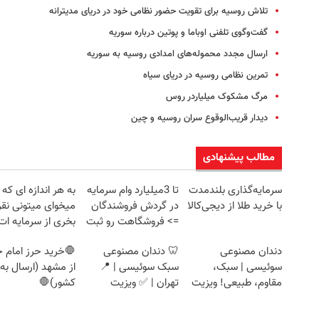
تلاش روسیه برای تقویت حضور نظامی خود در دریای مدیترانه
گفت‌و‌گوی تلفنی اوباما و پوتین درباره سوریه
ارسال مجدد محموله‌های امدادی روسیه به سوریه
تمرین نظامی روسیه در دریای سیاه
مرگ مشکوک میلیاردر روس
دیدار قریب‌الوقوع سران روسیه و چین
مطالب پیشنهادی
سرمایه‌گذاری بلندمدت
تا 3میلیارد وام سرمایه
به هر اندازه ای که
با خرید طلا از دیجی‌کالا
در گردش فروشندگان
میخوای میتونی نقر
=> فروشگاهت رو ثبت
بخری از سرمایه ات
کن
محافظت کنی
دندان مصنوعی
🦷 دندان مصنوعی
🛑خرید حرز امام ج
سوئیسی | سبک،
سبک سوئیسی | 📍
از مشهد (ارسال به
مقاوم، طبیعی! ویزیت
تهران | ✅ ویزیت
کشور)🛑
رایگان+پرداخت
رایگان + اقساط
اقساطی😍