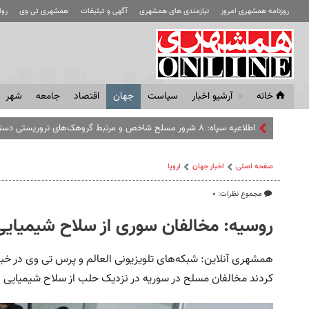
روزنامه همشهری امروز
نیازمندی های همشهری
آگهی و تبلیغات
همشهری تی وی
رو
خانه
آرشیو اخبار
سياست
جهان
اقتصاد
جامعه
شهر
اطلاعیه سپاه: ۸ شرور مسلح شاخص و مرتبط گروهک‌های تروریستی دستگیر شدند
صفحه اصلی
اخبار جهان
اروپا
مجموع نظرات: ۰
روسیه: مخالفان سوری از سلاح شیمیایی ا
همشهری آنلاین: شبکه‌های تلویزیونی العالم و پرس تی وی در خبری
کردند مخالفان مسلح در سوریه در نزدیک حلب از سلاح شیمیایی اس