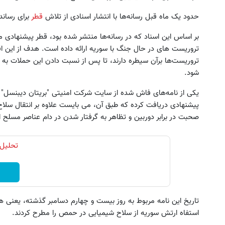
حدود یک ماه قبل رسانه‌ها با انتشار اسنادی از تلاش
قطر
برای رسان
 کن ، گردونه بچرخون ، جایزه ببر 🎮🔥
بر اساس این اسناد که در رسانه‌ها منتشر شده بود، قطر پیشنهادی م
😍
جایزه ببر
تروریست های در حال جنگ با سوریه ارائه داده است. هدف از این ا
تروریست‌ها برآن سیطره دارند، تا پس از نسبت دادن این حملات به
بچرخونش
بچرخونش
شود.
یکی از نامه‌های فاش شده از سایت شرکت امنیتی "بریتان دیبنسل"
پیشنهادی دریافت کرده که طبق آن، می بایست علاوه بر انتقال سلاح
صحبت در برابر دوربین و تظاهر به گرفتار شدن در دام عناصر مسلح ا
تحلیل 
تاریخ این نامه مربوط به روز بیست و چهارم دسامبر گذشته، یعنی هم
استفاه ارتش سوریه از سلاح شیمیایی در حمص را مطرح کردند.