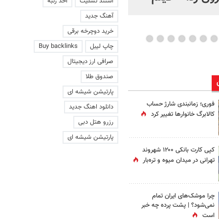
استند تسلیت
اخذ رتبه
عاشقانه با یک زن
آهنگ جدید
خرید دوچرخه برقی
چاپ لیبل
Buy backlinks
صرافی ارز دیجیتال
صندوق طلا
پارتیشن شیشه ای
فوری؛ زمانبندی‌ شارژ حساب
دانلود اهنگ جدید
کالابرگ خانوارها تغییر کرد
رزرو هتل دبی
پارتیشن شیشه ای
کپی کارت بانکی ۱۲۰۰ شهروند
تهرانی در میدان میوه و تره‌بار
چرا موشک‌های ایران تمام
نمی‌شود؟ | پشت پرده چه خبر
است