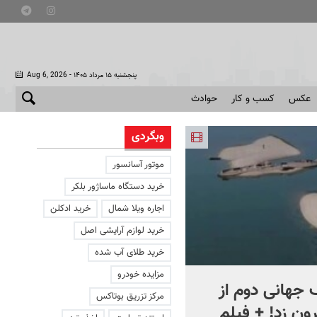
- پنجشنبه ۱۵ مرداد ۱۴۰۵
Aug 6, 2026
عکس
کسب و کار
حوادث
وبگردی
موتور آسانسور
خرید دستگاه ماساژور بلکر
اجاره ویلا شمال
خرید ادکلن
خرید لوازم آرایشی اصل
خرید طلای آب شده
مزایده خودرو
جهانی دوم از
افشای اطلاعات برای ترور
مرکز تزریق بوتاکس
ون زد! + فیلم
بارون ترامپ | ماجرای قرار