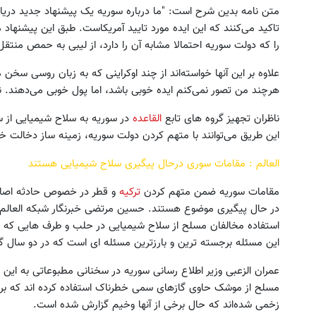
متن نامه بدین شرح است: "ما درباره سوریه یک پیشنهاد جدید دریاف
تاکید می‌کنند که این ایده مورد تایید آمریکاست. طبق این پیشنها
را که دولت سوریه احتمالا مشابه آن را دارد، از لیبی به حمص منتقل
علاوه بر این آنها خواسته‌اند از چند اوکراینی که به زبان روسی سخن م
هرچند من تصور نمی‌کنم ایده خوبی باشد، اما پول خوبی می‌دهند.
ناظران تجهیز گروه های تابع
القاعده
در سوریه به سلاح شیمیایی از سو
این طریق می‌توانند با متهم کردن دولت سوریه، زمینه ساز دخالت خ
العالم : مقامات سوری درحال پیگیری سلاح شیمیایی هستند
مقامات سوریه ضمن متهم کردن
ترکیه
و قطر در خصوص حادثه اصابت
در حال پیگیری موضوع هستند. حسین مرتضی خبرنگار شبکه العالم د
استفاده مخالفان مسلح از سلاح شیمیایی در حلب و طرف هایی که د
این مسئله برجسته ترین و بارزترین مسئله ای است که در دو سال گذ
عمران الزعبی وزیر اطلاع رسانی سوریه در سخنانی مطبوعاتی به این 
مسلح از موشک حاوی گازهای سمی خطرناک استفاده کرده اند که بر 
زخمی شده‌اند که حال برخی از آنها وخیم گزارش شده است.