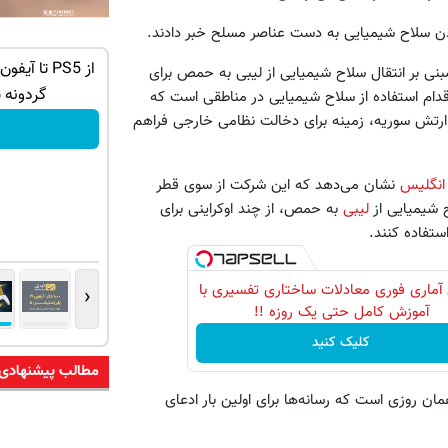
دن سلاح شیمیایی به دست عناصر مسلح خبر دادند.
از آیفون 17 و پلی استیشن 5 تا 1000 دلار
نوکیا 105؛ خوش‌دست، مقاوم و
بنی بر انتقال سلاح شیمیایی از لیبی به حمص برای
رجیسترشده!
گردونه 
قدام استفاده از سلاح شیمیایی در مناطقی است که
 ارتش سوریه، زمینه برای دخالت نظامی خارجی فراهم
سفارش بده!
انگلیس
نشان می‌دهد که این شرکت از سوی قطر
 شیمیایی از
لیبی
به حمص، از چند اوکراینی برای
ستفاده کنند.
آماری فوری معادلات ساختاری تفسیری با
‹
آموزش کامل حتی یک روزه !!
کلیک کنید
مطالب پیشنهادی
ان روزی است که رسانه‌ها برای اولین بار ادعای