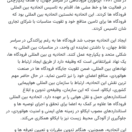
در سال 1991 اپراتوران فرودگاهی در سراسر جهان، با هدف یکپارچگی
در فعالیت ها و خط مشی ها، اقدام به تاسیس اتحادیه بین المللی
فرودگاه ها کردند. این اتحادیه نخستین اتحادیه بین المللی بود که
فرودگاه ها برای تامین منافع خود و تقویت مناسبات با شرکای تجاری
شان تاسیس کردند.
ایجاد این اتحادیه موجب شد فرودگاه ها به رغم پراکندگی در سراسر
نقاط جهان، با داشتن نماینده ای واحد، در مناسبات بین المللی به
شکلی متحد و یکپارچه عمل کنند. اتحادیه ی بین المللی فرودگاه ها،
یک نهاد غیرانتفاعی است که وظیفه دارد از طریق ایجاد ارتباط با
نهادهای بین المللی، ضمن تقویت جایگاه فرودگاه ها در صنعت
هوانوردی، منافع اعضای خود را نیز تامین نماید. در حال حاضر مهم
ترین نقش این اتحادیه، ارتباط با سازمان بین المللی هواپیمایی
کشوری، ایکائو، است که این سازمان، وظیفه‌ی تدوین و ابلاغ
استانداردهای حمل و نقل هوایی را بر عهده دارد. اتحادیه بین المللی
فرودگاه ها علاوه بر کمک به اعضا برای تحقق و اجرای توصیه ها و
استانداردهای مصوب ایکائو در زمینه های ایمنی و امنیت هوانوردی، در
جلوگیری از آلودگی محیط زیست نیز با ایکائو همکاری می‌کند.
این اتحادیه، همچنین، هنگام تدوین مقررات و تعیین تعرفه ها و