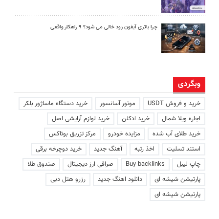
چرا باتری آیفون زود خالی می شود؟ ۹ راهکار واقعی
وبگردی
خرید و فروش USDT
موتور آسانسور
خرید دستگاه ماساژور بلکر
اجاره ویلا شمال
خرید ادکلن
خرید لوازم آرایشی اصل
خرید طلای آب شده
مزایده خودرو
مرکز تزریق بوتاکس
استند تسلیت
اخذ رتبه
آهنگ جدید
خرید دوچرخه برقی
چاپ لیبل
Buy backlinks
صرافی ارز دیجیتال
صندوق طلا
پارتیشن شیشه ای
دانلود اهنگ جدید
رزرو هتل دبی
پارتیشن شیشه ای