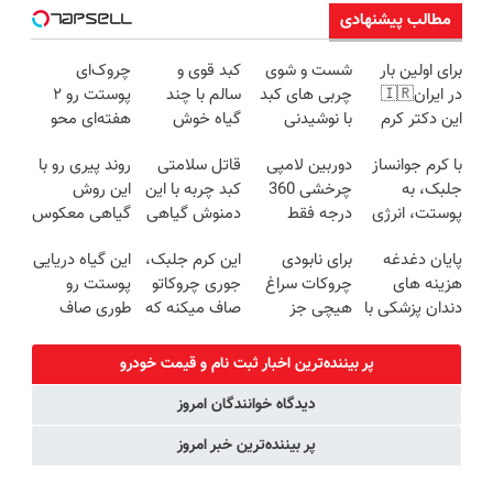
مطالب پیشنهادی
برای اولین بار
شست و شوی
کبد قوی و
چروک‌ای
در ایران🇮🇷
چربی های کبد
سالم با چند
پوستت رو ۲
این دکتر کرم
با نوشیدنی
گیاه خوش
هفته‌ای محو
ترمیم کننده 23
گیاهی(55%تخفیف)
طعم
کن! ۴۰٪
با کرم جوانساز
دوربین لامپی
قاتل سلامتی
روند پیری رو با
روزه ساخت!
تخفیف
جلبک، به
چرخشی 360
کبد چربه با این
این روش
پوستت، انرژی
درجه فقط
دمنوش گیاهی
گیاهی معکوس
دوباره
امروز حراج شد
کبدتو بیمه کن
کن
پایان دغدغه
برای نابودی
این کرم جلبک،
این گیاه دریایی
بده(تخفیف تا
🔥 پرداخت
هزینه های
چروکات سراغ
جوری چروکاتو
پوستت رو
امشب)
درب منزل
دندان پزشکی با
هیچی جز
صاف میکنه که
طوری صاف
پک سفید
جوانساز جلبک
انگار بوتاکس
میکنه انگار
کننده خانگی
نرو(تخفیف40%)
کردی!(تخفیف
20سال جوون
پر بیننده‌ترین اخبار ثبت نام و قیمت خودرو
ویژه)
شدی🔥
دیدگاه خوانندگان امروز
پر بیننده‌ترین خبر امروز