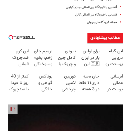
آشنایی با فرودگاه بین‌المللی جناح کراچی
آشنایی با فرودگاه بین‌المللی کابل
مجله فرودگاه‌های جهان
مطالب پیشنهادی
این گیاه
برای اولین
نابودی
ترمیم جای
این کرم
دریایی
بار در ایران
کامل چین
زخم، بخیه
ضدچروک
پوستت رو
🇮🇷 این
و چروک با
و سوختگی
آلمانی
طوری صاف
دکتر کرم
کرم
فقط در 3
شمارو از
آبرسانی
جای بخیه
دوربین
بوتاکس
کمتر از 40
میکنه
ترمیم کننده
آلمانی۴۰٪تخفیف
هفته!!😍
بوتاکس بی
عمقی
داری؟؟ فقط
لامپی
گیاهی و
روز تا عید!
انگار20سال
23 روزه
نیاز میکنه.
پوست در
در 3 هفته
چرخشی
خانگی
با ضدچروک
جوون شدی
ساخت!
(تخفیف تا
تابستان با
ترمیمش
360 درجه
رسید!
جلبک جوان
🔥لینک
امشب)
کرم جوانساز
کن!😍
فقط امروز
شو40%تخفیف
خرید
آلمانی!
حراج شد🔥
پرداخت
درب منزل