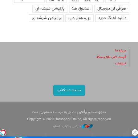
صرافی ارز دیجیتال
صندوق طلا
پارتیشن شیشه ای
دانلود اهنگ جدید
رزرو هتل دبی
پارتیشن شیشه ای
درباره ما
قیمت دلار، طلا و سکه
تبلیغات
نسخه دسکتاپ
حقوق همشهری‌آنلاین متعلق به موسسه همشهری است
Copyright © 2020 HamshahriOnline, All rights reserved
طراحی و تولید: نستوه