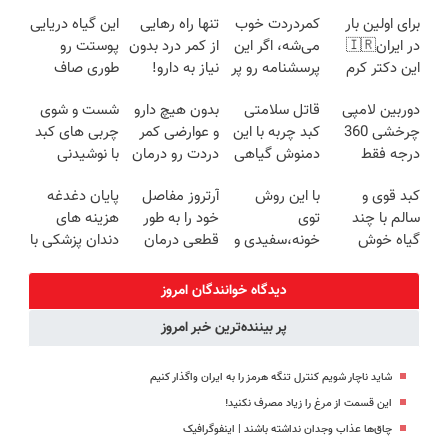
برای اولین بار
کمردردت خوب
تنها راه رهایی
این گیاه دریایی
در ایران🇮🇷
می‌شه، اگر این
از کمر درد بدون
پوستت رو
این دکتر کرم
پرسشنامه رو پر
نیاز به دارو!
طوری صاف
ترمیم کننده 23
کنی!!
(◂پرسش‌نامه)
میکنه انگار
دوربین لامپی
قاتل سلامتی
بدون هیچ دارو
شست و شوی
روزه ساخت!
20سال جوون
چرخشی 360
کبد چربه با این
و عوارضی کمر
چربی های کبد
شدی🔥
درجه فقط
دمنوش گیاهی
دردت رو درمان
با نوشیدنی
امروز حراج شد
کبدتو بیمه کن
کن!
گیاهی(55%تخفیف)
کبد قوی و
با این روش
آرتروز مفاصل
پایان دغدغه
🔥 پرداخت
(پرسش‌نامه)
سالم با چند
توی
خود را به طور
هزینه های
درب منزل
گیاه خوش
خونه،سفیدی و
قطعی درمان
دندان پزشکی با
طعم
زیبایی دندوناتو
کنید!
پک سفید
برگردون
◗پرسش‌نامه◖
کننده خانگی
دیدگاه خوانندگان امروز
(40%off)
پر بیننده‌ترین خبر امروز
شاید ناچار شویم کنترل تنگه هرمز را به ایران واگذار کنیم
این قسمت از مرغ را زیاد مصرف نکنید!
چاق‌ها عذاب وجدان نداشته باشند | اینفوگرافیک