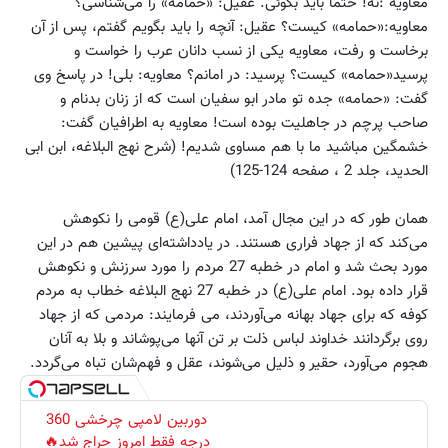
معاویه :نه! حتما باید بگوئى. عقیل: «حمامه‏» را می‌شناسى؟
معاویه:«حمامه‏» کیست؟ عقیل: آنچه را باید بگویم گفتم، پس از آن
برخاست و رفت، معاویه ‏یکى از نسب دانان عرب را خواست و
پرسید«حمامه‏» کیست؟ پرسید: در امانم؟ معاویه: بلى! در پاسخ وى
گفت: «حمامه‏» جده تو مادر ابو سفیان است که از زنان بدنام ‏و
صاحب پرچم در جاهلیت ‏بوده است! معاویه به اطرافیان گفت:
خشمگین مباشید ما با هم مساوى شدیم! (شرح نهج البلاغه، ابن ابى
الحدید، جلد 2 ، صفحه 124-125)
همان طور که در این مجال آمد، امام علی(ع) قومی را نکوهش
می‌کند که از جهاد فراری هستند. در یادداشته‌ای پیشین هم در این
مورد بحث شد و امام در خطبه 27 مردم را مورد سرزنش و نکوهش
قرار داده بود. امام علی(ع) در خطبه 27 نهج البلاغه خطاب به مردم
کوفه که برای جهاد بهانه می‌آوردند، می فرمایند: مردمى که از جهاد
روى برگردانند خداوند لباس ذلت ‏بر تن آنها می‌پوشاند و بلا به ‏آنان
هجوم می‌آورد، حقیر و ذلیل می‌شوند، عقل و فهم‏‌شان تباه می‌گردد.
دوربین لامپی چرخشی 360
درجه فقط امروز حراج شد🔥