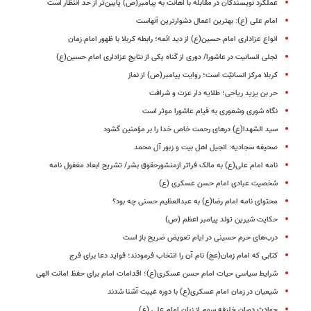
عملکرد نویسندگان در مقابله با اهانت‌ به پیامبر(ص) پایین‌تر از حد انتظار است
امام علی (ع): بهترین اعمال دشوارترین آنهاست
انواع عزاداری امام حسین(ع) از دید ائمه؛ رابطه کربلا با ظهور امام زمان
تجلی انسانیت در عاشورا/ دوری از گناه یکی از نتایج عزاداری امام حسین(ع)
کربلا مرکز انسانیّت است؛ روایت پیامبر(ص) از نماز
حر بن یزید ریاحی؛ طلایه دار عزت و شرافت
نگاه شوری وشعوری به قیام عاشورا موثر است
سید الشهدا‌(ع) درهای رحمت خاص خدا را بر مؤمنین گشود
صحیفه سجادیه: انجیل اهل بیت و زبور آل محمد
نامه امام علی(ع) به مالک فراتر ازمنشورحقوق بشر/ تشریح ابعاد مغفول نامه
شخصیت عبادی امام حسن عسکری (ع)
محتوای نامه امام رضا(ع) به عبدالعظیم حسنی چه بود؟
حکایت شیرین تولد پیامبر اعظم (ص)
درب‌های حرم حسینی در ایام تعویض ضریح باز است
کتابی که امام زمان(عج) نام آن را انتخاب فرمودند؛ فواید دعا برای فرج
شرایط سیاسی حیات امام حسن عسکری(ع)؛ اقدامات امام برای حفظ امانت الهی
شیعیان در زمان امام عسکری(ع) با دوره غیبت آشنا شدند
حوادث دوران خلیفه سوم از زبان امام علی (ع)