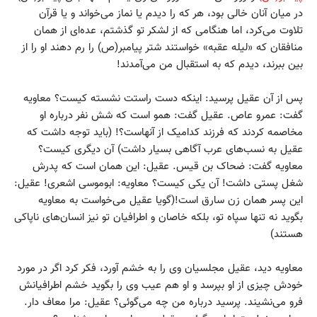
در میان آنان خالى بود، هر که را دیدم یا نماز می‌خواند و یا قرآن
‏تلاوت می‌کرد، اما هنگامی که از لشکر تو گذشتم، عده‌‏اى از همان
منافقان که ‏«لیله عقبه‏» خواستند شتر پیامبر(ص) را رم دهند او را از
بین ببرند، دیدم که به استقبال من ‏می‌آمدند!
پس از آن عقیل پرسید: اینکه دست راستت نشسته کیست؟ معاویه
گفت: عمرو عاص‏. عقیل گفت: همو است که شش نفر درباره او
مخاصمه کردند که فرزند کدامیک از آنهاست؟! (باید توجه داشت که
عقیل به نسب‏‌هاى عرب آگاهى بسیار داشت) آن دیگرى کیست؟
معاویه گفت: ضحاک بن قیس‏. عقیل: این همان است که پدرش
شغل پستى داشت! آن یکى کیست؟ معاویه: ابوموسى اشعرى! عقیل:
این پسر همان زن سارق است!(گویا عقیل می‌خواست ‏به معاویه
بگوید نه تنها سپاه تو، بلکه خاصان و اطرافیان ‏تو نیز انسان‌هاى ناپاکى
هستند)
معاویه دید، عقیل مجلسیان وى را به خشم آورد، فکر کرد اگر در مورد
خودش چیزى از او بپرسد و او هم عیب وى را بگوید خشم اطرافیانش
فرو می‌نشیند. پرسید درباره من چه می‌گوئى؟ عقیل: مرا معاف دار.