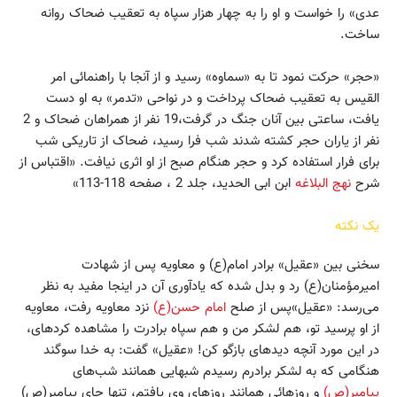
عدى‏» را خواست و او را به چهار هزار سپاه به تعقیب ضحاک روانه
ساخت.
«حجر» حرکت نمود تا به‏ «سماوه‏» رسید و از آنجا با راهنمائى امر
القیس ‏به تعقیب ضحاک پرداخت و در نواحى ‏«تدمر» به او دست
‏یافت، ساعتى بین ‏آنان جنگ در گرفت،19 نفر از همراهان ضحاک و 2
نفر از یاران حجر کشته شدند شب فرا رسید، ضحاک از تاریکى شب
براى فرار استفاده کرد و حجر هنگام صبح از او اثرى نیافت. «اقتباس از
شرح
نهج البلاغه
ابن ابى الحدید، جلد 2 ، صفحه ‏113-118»
یک نکته
سخنى بین ‏«عقیل‏» برادر امام(ع) و معاویه پس از شهادت
امیرمؤمنان(ع) رد و بدل شده که یادآورى آن در اینجا مفید به نظر
می‌رسد: «عقیل‏»پس از صلح
امام حسن(ع)
نزد معاویه رفت، معاویه
از او پرسید تو، هم لشکر من و هم سپاه برادرت را مشاهده کرده‏اى،
در این مورد آنچه ‏دیده‏اى بازگو کن! «عقیل‏» گفت: به خدا سوگند
هنگامی که به لشکر برادرم رسیدم شبهایى ‏همانند شب‌هاى
پیامبر(ص)
و روزهائى همانند روزهاى وى یافتم، تنها جاى ‏پیامبر(ص)