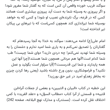
سوگند فریب خورده واقعى آن کس است که به گفتار شما مغرور شود!
و اگر پیروزى به وسیله شما به دست آید پیروزى بیشثرى است همانند
کسى که در قرعه، برگ ‏نابرنده‏‌اى نصیب او شود! و کسى که به خواهد
بوسیله شما تیراندازى کند همچون کسی‌است که با تیرهاى بى پیکان
تیر انداخته است!
امام علی(ع) ادامه می‌دهند: سوگند به خدا! به آنجا رسیده‏ام که
گفتارتان را تصدیق نمی‌کنم و به یارى شما امید ندارم ‏و دشمنان را به
وسیله شما تهدید نمی‌کنم! چه دردى دارید؟ دواى شما چیست؟ طب
شما کدام است؟آنها هم مردانى همچون شما هستند!(چرا آنها این
همه پایدارند و شما این قدرسست؟!)آیا سزاوار است ‏بگوئید و عمل
نکنید؟ و فراموشکارى، بدون ورع داشته باشید (یعنى رها کردن چیزى
نه بخاطر زهد)و امید در غیر حق بورزید؟
این خطبه در کتاب‏ «البیان و التبیین‏» و بعضى از جملات آنرا«ابن
‏قتیبه‏» و قسمتى از آنرا کتاب «مطالب السؤل» و «عقد الفرید» با کمى
اختلاف‏ نقل کرده است. (مستدرک و مدارک نهج البلاغه، صفحه 242)