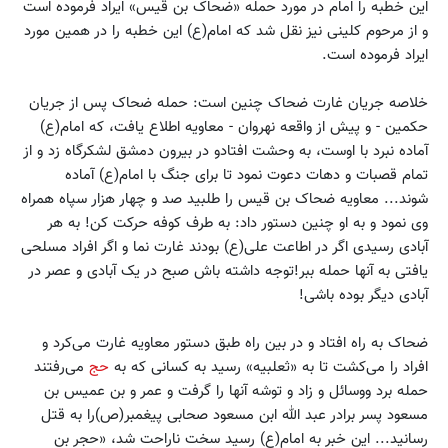
این خطبه را امام در مورد حمله ‏«ضحاک بن قیس‏» ایراد فرموده ‏است
و از مرحوم کلینى نیز نقل شد که امام(ع) این خطبه را در همین مورد
ایراد فرموده است.
خلاصه جریان غارت ضحاک چنین است: حمله ضحاک ‏پس از جریان
حکمین - و پیش از واقعه نهروان - معاویه اطلاع یافت، که امام(ع)
آماده نبرد با اوست، به وحشت افتادو در بیرون دمشق لشکرگاه زد و از
تمام قصبات و دهات دعوت نمود تا براى جنگ با امام(ع) آماده
شوند... معاویه ضحاک بن قیس را طلبید صد و چهار هزار سپاه همراه
وى نمود و به او چنین دستور داد: به طرف کوفه حرکت کن! به هر
آبادى رسیدى اگر در اطاعت على(ع) بودند غارت نما و اگر افراد مسلحى
یافتى به آنها حمله ببر!توجه داشته باش ‏صبح در یک آبادى و عصر در
آبادى دیگر بوده باشى!
ضحاک به راه افتاد و در بین راه طبق دستور معاویه غارت می‌کرد و
افراد را می‌کشت تا به‏ «ثعلبیه‏» رسید به کسانى که به
حج
می‌رفتند
حمله برد ووسائل و زاد و توشه آنها را گرفت و عمر و بن عمیس بن
مسعود پسر برادر عبد الله ‏ابن مسعود صحابى پیغمبر(ص)را به قتل
رسانید... این خبر به امام(ع) رسید سخت ناراحت ‏شد، «حجر بن