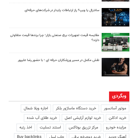
سانترال یا ویپ؟ راز ارتباطات پایدار در شرکت‌های حرفه‌ای
مقایسه قیمت تجهیزات برق صنعتی بازار؛ چرا برندها قیمت متفاوتی
دارند؟
نقش مکمل در مسیر ورزشکاران حرفه ای ؛ با حضور رضا علیپور
وبگردی
موتور آسانسور
خرید دستگاه ماساژور بلکر
اجاره ویلا شمال
خرید ادکلن
خرید لوازم آرایشی اصل
خرید طلای آب شده
مزایده خودرو
مرکز تزریق بوتاکس
استند تسلیت
اخذ رتبه
آهنگ جدید
خرید دوچرخه برقی
چاپ لیبل
Buy backlinks