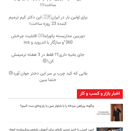
ساخت!!!
برای اولین بار در ایران🇮🇷 این دکتر کرم ترمیم
کننده 23 روزه ساخت!
دوربین مداربسته پانوراما👈🏻 قابلیت چرخش
360°و سازگار با اندروید و ios
جای بخیه داری؟؟ فقط در 3 هفته ترمیمش
کن!😍
بلایی که کبد چرب بر سر این دختر جوان آورد😓
حتما ببین
اخبار بازار و کسب و کار
چگونه پیراهن مردانه را با شلوار جین یا پارچه‌ای ست کنیم؟
امین امینی با اندرز مسیر تازه‌ای برای آموزش شخصی‌سازی‌شده ایجاد