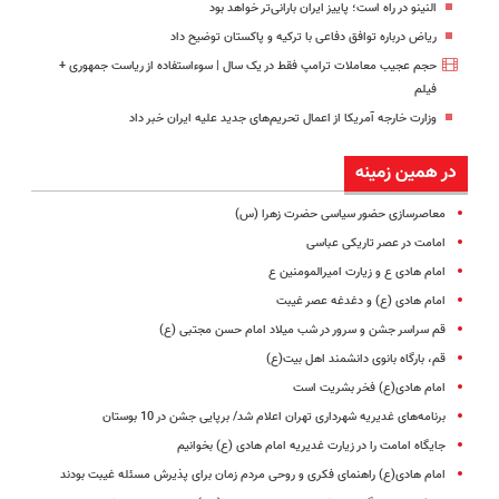
النینو در راه است؛ پاییز ایران بارانی‌تر خواهد بود
ریاض درباره توافق دفاعی با ترکیه و پاکستان توضیح داد
حجم عجیب معاملات ترامپ فقط در یک سال | سوءاستفاده از ریاست جمهوری +
فیلم
وزارت خارجه آمریکا از اعمال تحریم‌های جدید علیه ایران خبر داد
در همین زمینه
معاصرسازی حضور سیاسی حضرت زهرا (س)
امامت در عصر تاریکی عباسی
امام هادی ع و زیارت امیرالمومنین ع
امام هادی (ع) و دغدغه عصر غیبت
قم سراسر جشن و سرور در شب میلاد امام حسن مجتبی (ع)
قم، بارگاه بانوی دانشمند اهل بیت(ع)
امام هادی(ع) فخر بشریت است
برنامه‌های غدیریه شهرداری تهران اعلام شد/ برپایی جشن در 10 بوستان
جایگاه امامت را در زیارت غدیریه امام هادی (ع) بخوانیم
امام هادی(ع) راهنمای فکری و روحی مردم زمان برای پذیرش مسئله غیبت بودند