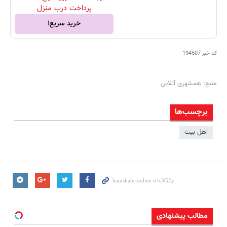
پرداخت درب منزل
خرید سریع!
کد خبر
194507
منبع: همشهری آنلاین
برچسب‌ها
اهل بیت
مطالب پیشنهادی