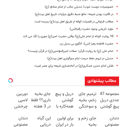
خصوصیات دوست خوب/ حدیثی جالب از امام صادق (ع)
در اقلیت بودن شیعه؛ مانع ضبط دقیق جزئیات تاریخ اهل بیت(ع)
مطالب فراوانی در فضیلت کوفه از طریق اهل بیت(ع) رسیده است
مؤید تاریخی وجود حضرت رقیه(س)
10 روایت کوتاه از امام علی(ع)/ وقتی حضرت امیر(ع) موری را لگد می کند
حضرت فاطمه زهرا (س)؛ الگوی بی بدیل زن
امام علی (ع) به روایت قرآن؛ صفات امیرالمؤمنین(ع) در قرآن چیست؟
حدیثی در لزوم حفظ حرمت ایام سوگواری اهل بیت(ع)
نقش امام حسن عسکری(ع) در آماده‌سازی شیعه برای عصر غیبت
مطالب پیشنهادی
مجموعه 47
ترمیم جای
دریل و پیچ
جای بخیه
دوربین
عددی دریل
زخم، بخیه
گوشتی
داری؟؟ فقط
لامپی
پیچ گوشتی
و سوختگی
همه‌کاره با
در 3 هفته
چرخشی
شارژی
فقط در 3
گیربکس
ترمیمش
360 درجه
دندان
جای زخم و
برای اولین
این گیاه
دندان
(تخفیف به
هفته!!😍
هوشمند ⚙️
کن!😍
فقط امروز
مصنوعی
بخیه
بار در ایران
دریایی
مصنوعی
مدت
(نصف
حراج شد🔥