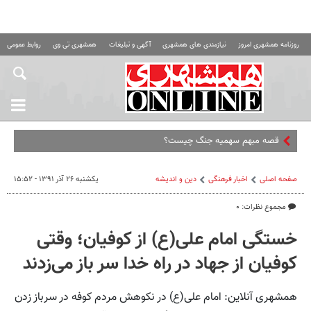
روزنامه همشهری امروز
نیازمندی های همشهری
آگهی و تبلیغات
همشهری تی وی
روابط عمومی ه
قصه مبهم سهمیه جنگ چیست؟
صفحه اصلی
اخبار فرهنگی
دین و اندیشه
یکشنبه ۲۶ آذر ۱۳۹۱ - ۱۵:۵۲
مجموع نظرات: ۰
خستگی امام علی(ع) از کوفیان؛ وقتی
کوفیان از جهاد در راه خدا سر باز می‌زدند
همشهری آنلاین: امام علی(ع) در نکوهش مردم کوفه در سرباز زدن