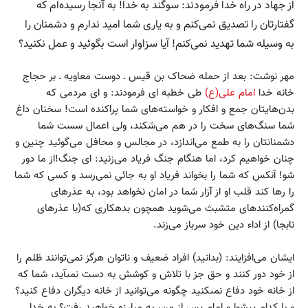
از جهاد در راه خدا فرمودند: سوگند به خدا! به آنجا رسیده‏‌ام که
گفتارتان را تصدیق نمی‌کنم و به یارى شما امید ندارم ‏و دشمنان را
به وسیله شما تهدید نمی‌کنم! آیا سزاوار است ‏بگوئید و عمل نکنید؟
مهر نوشت: بعد از حمله ضحاک بن قیس ـ دوست معاویه ـ بر حجاج
خانه خدا
امام علی(ع)
طی خطبه ای فرمودند: و اى مردمى که
بدن‌هایتان جمع و افکار و خواسته‏‌هاى شما پراکنده است! سخنان ‏داغ
شما سنگ‌هاى سخت را در هم می‌شکند، ولى اعمال سست‏ شما
دشمنانتان را به طمع می‌اندازد، در مجالس و محافل می‌گوئید چنین و
چنان خواهیم کرد، اما هنگام جنگ فریاد می‌زنید: اى جنگ!از ما دور
شو! آنکس که شما را بخواند فریاد او به جائى نمی‌رسد و کسى که شما
را رها کند قلب او از آزار شما در امان نخواهد بود، به عذرهاى
گمراه‏‌کننده‏اى متشبث می‌شوید همچون بدهکارى که(با عذرهاى
نابجا) از اداء دین خود سرباز می‌زند.
ایشان می‌افزایند: (بدانید) افراد ضعیف و ناتوان هرگز نمی‌توانند ظلم را
از خود دور کنند و حق جز با تلاش و کوشش به دست نمى‏آید، شما که
از خانه خود دفاع نمى‏کنید چگونه می‌توانید از خانه دیگران دفاع کنید؟
و با کدام پیشوا و امام پس از من، به مبارزه خواهید رفت؟ به ‏خدا