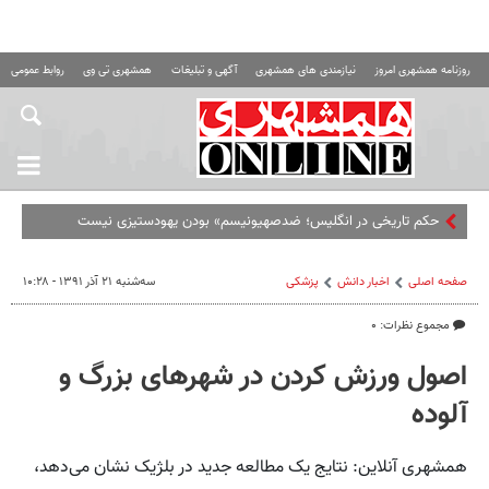
روزنامه همشهری امروز
نیازمندی های همشهری
آگهی و تبلیغات
همشهری تی وی
روابط عمومی ه
حکم تاریخی در انگلیس؛ ضدصهیونیسم» بودن یهودستیزی نیست
صفحه اصلی
اخبار دانش
پزشکی
سه‌شنبه ۲۱ آذر ۱۳۹۱ - ۱۰:۲۸
مجموع نظرات: ۰
اصول ورزش کردن در شهرهای بزرگ و
آلوده
همشهری آنلاین: نتایج یک مطالعه جدید در بلژیک نشان می‌دهد،