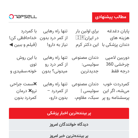
مطالب پیشنهادی
پایان دغدغه
برای اولین بار
تنها راه رهایی
با کمردرد
هزینه های
در ایران🇮🇷
از کمر درد بدون
خداحافظی کن!
دندان پزشکی با
این دکتر کرم
نیاز به دارو!
(فیلم و ببین ◀
پک سفید
ترمیم کننده 23
(◂پرسش‌نامه)
پرسش‌نامه رو
دوربین لامپی
دندان مصنوعی
تنها راه رهایی
با این روش
کننده خانگی
روزه ساخت!
پرکن)
چرخشی 360
سوئیسی:
از کمر درد رو
توی
درجه فقط
جدیدترین
میدونی؟ بدون
خونه،سفیدی و
امروز حراج شد
فناوری اروپا،
نیاز به دارو!
زیبایی دندوناتو
کمردردت خوب
دندان مصنوعی
تنها راه رهایی
❌سمت جراحی
🔥 پرداخت
سبک و مقاوم |
(◂پرسش‌نامه)
برگردون
می‌شه، اگر این
سوئیسی |
از کمردرد –
نرو❌ درمان
درب منزل
پرداخت قسطی
(40%off)
پرسشنامه رو پر
سبک، مقاوم،
بدون دارو،
کمردرد بدون
کنی!!
طبیعی! ویزیت
بدون جراحی!
قرص و دارو
رایگان+پرداخت
«فرم پر کن»
پر بیننده‌ترین اخبار پزشکی
اقساطی😍
دیدگاه خوانندگان امروز
پر بیننده‌ترین خبر امروز