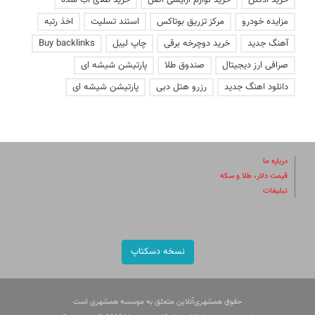
خرید ادکلن
خرید لوازم آرایشی اصل
خرید طلای آب شده
مزایده خودرو
مرکز تزریق بوتاکس
استند تسلیت
اخذ رتبه
آهنگ جدید
خرید دوچرخه برقی
چاپ لیبل
Buy backlinks
صرافی ارز دیجیتال
صندوق طلا
پارتیشن شیشه ای
دانلود اهنگ جدید
رزرو هتل دبی
پارتیشن شیشه ای
درباره ما
قیمت دلار، طلا و سکه
تبلیغات
نسخه دسکتاپ
حقوق همشهری‌آنلاین متعلق به موسسه همشهری است