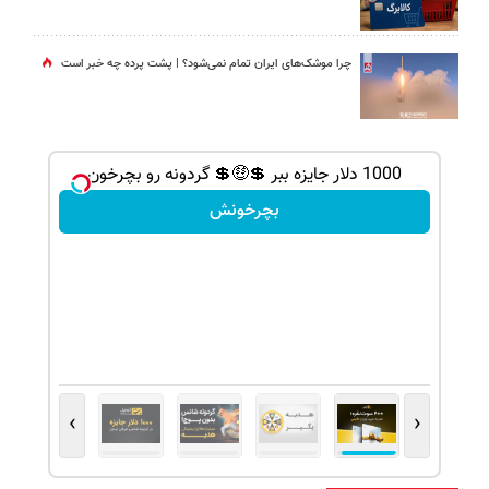
چرا موشک‌های ایران تمام نمی‌شود؟ | پشت پرده چه خبر است
1000 دلار جایزه ببر 💲🤑💲 گردونه رو بچرخون
بچرخونش
›
‹