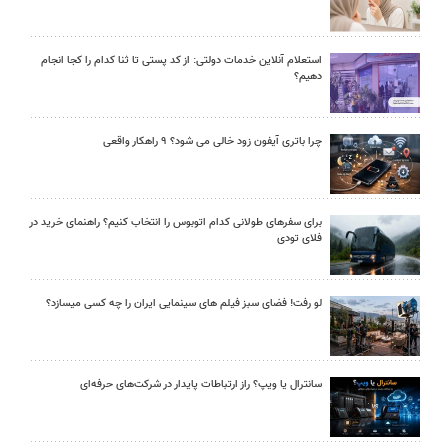
استعلام آنلاین خدمات دولتی: از کد پستی تا ثنا کدام را کجا انجام
دهیم؟
چرا باتری آیفون زود خالی می شود؟ ۹ راهکار واقعی
برای سفرهای طولانی کدام اتوبوس را انتخاب کنیم؟ راهنمای خرید در
فلای تودی
لو رفت! فضای سبز فیلم های سینمایی ایران را چه کسی میسازد؟
سانترال یا ویپ؟ راز ارتباطات پایدار در شرکت‌های حرفه‌ای