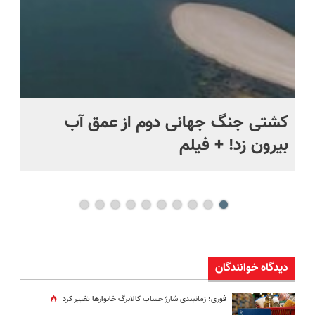
ماه +
کشتی‌ جنگ جهانی دوم از عمق آب
اف
بیرون زد! + فیلم
ما
دیدگاه خوانندگان
فوری؛ زمانبندی‌ شارژ حساب کالابرگ خانوارها تغییر کرد