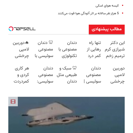
کیسه هوای اسکی
5 هزار نفر سالانه بر اثر آلودگی هوا فوت می‌کنند
مطالب پیشنهادی
این دکتر
تنها راه
دندان
🦷 دندان
🔥دوربین
شیرازی کرم
رهایی از
مصنوعی با
مصنوعی
لامپی
ترمیم زخم
کمر درد
تکنولوژی
سوئیسی با
چرخشی
ایرانی را
بدون نیاز به
دیجیتال
تکنولوژی
360 درجه
دوربین
دندان
🦷 سبک و
دندان
هر کاری
ساخت!!!
دارو!
سوئیسی
دیجیتال |
🔥 پرداخت
لامپی
مصنوعی
طبیعی مثل
مصنوعی
کردی و
(◂پرسش‌نامه)
🇨🇭
پرداخت در
درب منزل
چرخشی
سوئیسی |
دندان
سوئیسی:
کمردردت
4 قسط |📍
+ گارانتی
360 درجه
سبک،
خودت!
جدیدترین
درمان نشد؟
تهران
تعویض
فقط امروز
مقاوم،
نصب آسان
فناوری
پر کردن
حراج شد🔥
طبیعی!
و پرداخت
اروپا، سبک
پرسشنامه و
پرداخت
ویزیت
اقساطی 💳
و مقاوم |
دریافت راه
درب منزل
رایگان+پرداخت
📍 تهران
پرداخت
حل
اقساطی😍
قسطی