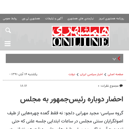
روزنامه همشهری امروز
نیازمندی های همشهری
آگهی و تبلیغات
همشهری تی وی
روابط عمومی ه
پروژه «خانه ریز
صفحه اصلی
اخبار سیاسی ایران
دولت
یکشنبه ۱۴ آبان ۱۳۹۱ -
مجموع نظرات: ۰
۱۸:۱۶
احضار دوباره رئیس‌جمهور به مجلس
گروه سیاسی- مجید مهرابی دلجو: نه فقط گعده چهره‌هایی از طیف
اصولگرایان سنتی مجلس در ساعات ابتدایی جلسه علنی که حتی