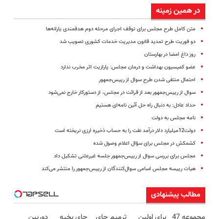
در همین زمینه
متن کامل طرح مجلس برای توقف اجرای مرحله دوم هدفمندی یارانه‌ها
دو فوریت طرح تمدید قانون مدیریت خدمات کشوری تصویب شد
روز داغ امضا در بهارستان
عضو کمیسیون بهداشت و درمان مجلس: پارازیت اثر مخرب ندارد
احتمال منتفی شدن طرح سوال از رییس‌جمهور
سوال از رییس‌جمهور بعد از قرائت در مجلس، از دستورکار خارج نمی‌شود
حداد عادل: به دنبال راه حل آئین نامه‌ای هستیم
نامه مجلس به دولت
دولت12میلیارد دلار درآمد نفت را به حساب ذخیره ارزی نریخته است
کشمکش در مجلس برای سؤال اعلام وصول شده
مجلس برای بررسی سوال از رییس‌جمهور جلسه غیرعلنی تشکیل داد
هیات رییسه مجلس اسامی سوال‌کنندگان از رییس‌جمهور را منتشر می‌کند
مطالب پیشنهادی
مجموعه 47
برای اولین
ترمیم جای
جای بخیه
دوربین