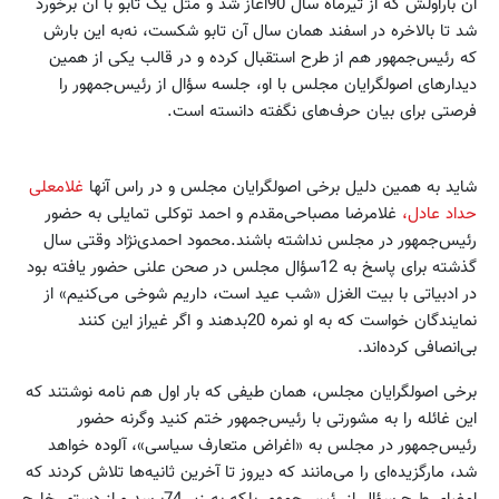
آن باراولش که از تیرماه سال 90آغاز شد و مثل یک تابو با آن برخورد
شد تا بالاخره در اسفند همان سال آن تابو شکست، نه‌به این بارش
که رئیس‌جمهور هم از طرح استقبال کرده و در قالب یکی از همین
دیدارهای اصولگرایان مجلس با او، جلسه سؤال از رئیس‌جمهور را
فرصتی برای بیان حرف‌های نگفته دانسته است.
شاید به همین دلیل برخی اصولگرایان مجلس و در راس آنها
غلامعلی
حداد عادل،
غلامرضا مصباحی‌مقدم و احمد توکلی تمایلی به حضور
رئیس‌جمهور در مجلس نداشته باشند.محمود احمدی‌نژاد وقتی سال
گذشته برای پاسخ به 12سؤال مجلس در صحن علنی حضور یافته بود
در ادبیاتی با بیت الغزل «شب عید است، داریم شوخی می‌کنیم» از
نمایندگان خواست که به او نمره 20بدهند و اگر غیراز این کنند
بی‌انصافی کرده‌اند.
برخی اصولگرایان مجلس، همان طیفی که بار اول هم نامه نوشتند که
این غائله را به مشورتی با رئیس‌جمهور ختم کنید وگرنه حضور
رئیس‌جمهور در مجلس به «اغراض متعارف سیاسی»، آلوده خواهد
شد، مارگزیده‌ای را می‌مانند که دیروز تا آخرین ثانیه‌ها تلاش کردند که