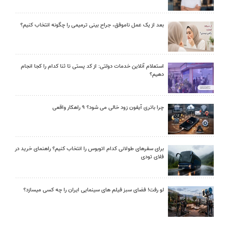
بعد از یک عمل ناموفق، جراح بینی ترمیمی را چگونه انتخاب کنیم؟
استعلام آنلاین خدمات دولتی: از کد پستی تا ثنا کدام را کجا انجام
دهیم؟
چرا باتری آیفون زود خالی می شود؟ ۹ راهکار واقعی
برای سفرهای طولانی کدام اتوبوس را انتخاب کنیم؟ راهنمای خرید در
فلای تودی
لو رفت! فضای سبز فیلم های سینمایی ایران را چه کسی میسازد؟