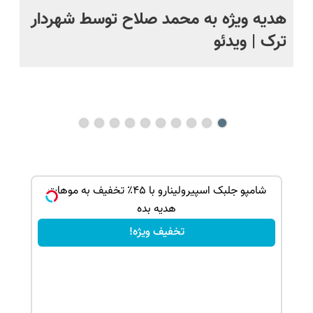
ت
هدیه ویژه به محمد صلاح توسط شهردار
تص
ترک | ویدئو
وی
بک!
شامپو جلبک اسپیرولینارو با ۴۵٪ تخفیف به موهات
هدیه بده
تخفیف ویژه!