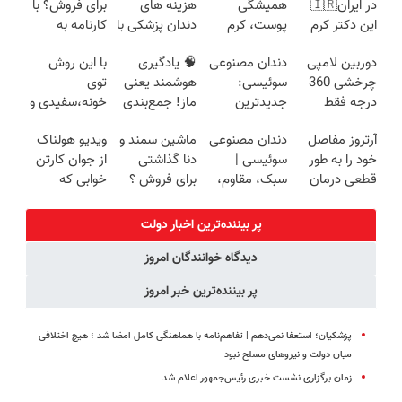
در ایران🇮🇷
همیشگی
هزینه های
برای فروش؟ با
این دکتر کرم
پوست، کرم
دندان پزشکی با
کارنامه به
ترمیم کننده 23
جوانساز جلبک
پک سفید
بهترین قیمت
دوربین لامپی
دندان مصنوعی
🧠 یادگیری
با این روش
روزه ساخت!
با 45%تخفیف
کننده خانگی
بفروش!
چرخشی 360
سوئیسی:
هوشمند یعنی
توی
درجه فقط
جدیدترین
ماز! جمع‌بندی
خونه،سفیدی و
امروز حراج شد
فناوری اروپا،
تابستون رایگان
زیبایی دندوناتو
آرتروز مفاصل
دندان مصنوعی
ماشین سمند و
ویدیو هولناک
🔥 پرداخت
سبک و مقاوم |
رو از دست نده
برگردون
خود را به طور
سوئیسی |
دنا گذاشتی
از جوان کارتن
درب منزل
پرداخت قسطی
📘
(40%off)
قطعی درمان
سبک، مقاوم،
برای فروش ؟
خوابی که
کنید!
طبیعی! ویزیت
اینجا سریع و
میلیاردر شد.
◗پرسش‌نامه◖
رایگان+پرداخت
راحت بفروش
آموزش رایگان
پر بیننده‌ترین اخبار دولت
اقساطی😍
دیدگاه خوانندگان امروز
پر بیننده‌ترین خبر امروز
پزشکیان؛ استعفا نمی‌دهم | تفاهم‌نامه با هماهنگی کامل امضا شد ؛ هیچ اختلافی
میان دولت و نیروهای مسلح نبود
زمان برگزاری نشست خبری رئیس‌جمهور اعلام شد