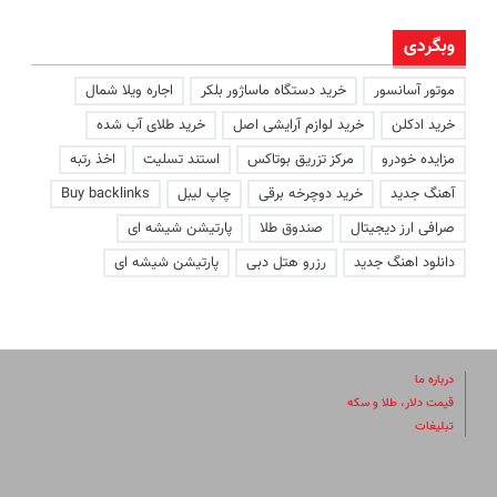
وبگردی
موتور آسانسور
خرید دستگاه ماساژور بلکر
اجاره ویلا شمال
خرید ادکلن
خرید لوازم آرایشی اصل
خرید طلای آب شده
مزایده خودرو
مرکز تزریق بوتاکس
استند تسلیت
اخذ رتبه
آهنگ جدید
خرید دوچرخه برقی
چاپ لیبل
Buy backlinks
صرافی ارز دیجیتال
صندوق طلا
پارتیشن شیشه ای
دانلود اهنگ جدید
رزرو هتل دبی
پارتیشن شیشه ای
درباره ما
قیمت دلار، طلا و سکه
تبلیغات