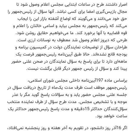
اصرار داشتند طرح در ساعات ابتدایی مجلس اعلام وصول شود تا
مجال بازپس‌گیری امضا برای کسی نباشد. آنها سؤال از رئیس‌جمهور را
حق خود می‌دانند و می‌گویند که اوضاع آشفته بازار این را ایجاب
می‌کند که رئیس‌جمهور به مجلس بیاید و اسامی خائنان را اعلام و
قوه قضاییه با آنها برخورد کند. ما می‌خواهیم حقایق روشن شود.
طرحی که دیروز اعلام وصول شد معطوف به نوسانات ارزی است.
طراحان سؤال از توضیحات نمایندگان دولت در کمیسیون برنامه و
بودجه قانع نشده‌اند. حالا طبق آیین‌نامه رئیس‌جمهور فرصت یک
ماهه‌ای دارد تا برای پاسخ به سؤال نمایندگان در صحن علنی حضور
پیدا کند و سؤال از رئیس جمهور دیگر قابل برگشت نیست.
براساس ماده 197آیین‌نامه داخلی مجلس شورای اسلامی،
رئیس‌جمهور موظف است ظرف مدت یک‌ماه از تاریخ دریافت سؤال در
جلسه علنی مجلس حضور یابد و به سؤالات پاسخ گوید مگر با عذر
موجه و با تشخیص مجلس. مدت طرح سؤال از طرف نماینده منتخب
سؤال‌کنندگان حداکثر 15دقیقه و مدت پاسخ رئیس‌جمهور حداکثر یک
ساعت خواهد بود.
اگر 16آذر روز دانشجو، در تقویم به آخر هفته و روز پنجشنبه نمی‌افتاد،