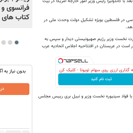
 با کاندولیزا رایس وزیر امور خارجه آمریکا در بیت
+ فیلم
فرانسوی و آ
کتاب های 
سیاسی در فلسطین بویژه تشکیل دولت وحدت ملی در
هد.
مارس(6 فروردین) با ایهود اولمرت نخست وزیر رژیم صهیونیستی دیدار و سپس به
 است در عربستان در افتتاحیه اجلاس اتحادیه عرب
 گذاری ارزی روی سهام تویوتا - کلیک کن
با یک برگ
ماشین کوییک گذاشتی برای فروش ؟ اینجا
بدون نیاز به آگ
سریع و راحت بفروش
ثبت نام کنید
درخواست فروش
در
 با فواد سینیوره نخست وزیر و نبیل بری رییس مجلس