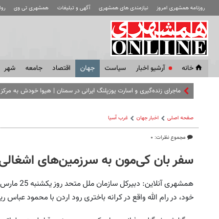
روزنامه همشهری امروز
نیازمندی های همشهری
آگهی و تبلیغات
همشهری تی وی
رو
خانه
آرشیو اخبار
سياست
جهان
اقتصاد
جامعه
شهر
ماجرای زنده‌گیری و اسارت یوزپلنگ ایرانی در سمنان | هیوا خودش به مرکز ت
صفحه اصلی
اخبار جهان
غرب آسیا
مجموع نظرات: ۰
سفر بان کی‌مون به سرزمین‌های اشغالی
خود، در رام ‌الله واقع در کرانه باختری رود اردن با محمود عباس