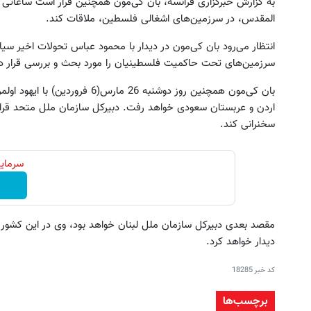
به گزارش خبرگزاری فرانسه، بان کی‌مون همچنین قرار است ساعاتی بعد
المقدس، در سرزمین‌های اشغالی فلسطین، ملاقات کند.
انتظار می‌رود بان کی‌مون در دیدار با محمود عباس تحولات اخیر 
سرزمین‌های تحت حاکمیت فلسطینیان را مورد بحث و بررسی قرار د
بان کی‌مون همچنین روز دوشنبه 26 
اردن و عربستان سعودی خواهد رفت. دبیرکل سازمان ملل متحد قرار
سخنرانی کند.
سرمایه
 در چند ساعت و با یکبار مراجعه فروخته
خرید اقساطی طلا و گوشی فقط 
شد ✅
چک صیادی
درخواست فروش
درخواست اعتبار
مقصد بعدی دبیرکل سازمان ملل لبنان خواهد بود، وی در این کشور
دیدار خواهد کرد.
کد خبر
18285
برچسب‌ها