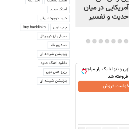
استند تسلیت
اخذ رتبه
مریکایی در میان
چیست؟ | ویدئو
آهنگ جدید
حدیث و تفسیر
خرید دوچرخه برقی
چاپ لیبل
Buy backlinks
صرافی ارز دیجیتال
صندوق طلا
پارتیشن شیشه ای
دانلود اهنگ جدید
هی و تنها با یک بار مراجعه
رزرو هتل دبی
فروخته شد
پارتیشن شیشه ای
خواست فروش