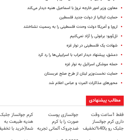
معاون وزیر امور خارجه نروژ با اسماعیل هنیه دیدار می‌کند
حمایت ایتالیا از دولت جدید فلسطین
اروپا و آمریکا دولت وحدت فلسطینی را به رسمیت نشناختند
تل‌آویو: برغوثی را آزاد نمی‌کنیم
شهادت یک فلسطینی در نوار غزه
دمشق، پیشنهاد دیدار اعراب با اسراییلی‌ها را رد کرد
حمله موشکی اسرائیل به نوار غزه
حمایت نخست‌وزیر لبنان از طرح صلح عربستان
محورهای مذاکرات المرت و عباس اعلام شد
مطالب پیشنهادی
فقط 1ساعت وقت
جوانسازی پوست
کرم جوانساز جلبک
داری کرم جوانساز
صورت را با کرم
هدیه طبیعت به
جلبک رو با40%تخفیف
ضدچروک آلمانی تجربه
شما(خرید با تخفی
بخری!
کنید!
ویژه)