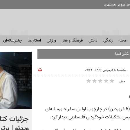
ابط عمومی همشهری
محله
زندگی
دانش
فرهنگ و هنر
ورزش
استان‌ها
چندرسانه‌ای
کثیر آمد!
یکشنبه ۵ فروردین ۱۳۸۶ - ۰۹:۴۲
۰ نفر
همشهری آنلاین: دبیرکل سازمان ملل متحد روز یکشنبه 25 مارس(5 فروردین) در چارچوب اولین سفر خاورمیانه‌ای
انتشار تصاویر محرمانه از
جزئیات کتا
 رییس تشکیلات خودگردان فلسطینی دیدار کرد.
تعقیب یک ناشناس در آسمان
ویدئو | برت