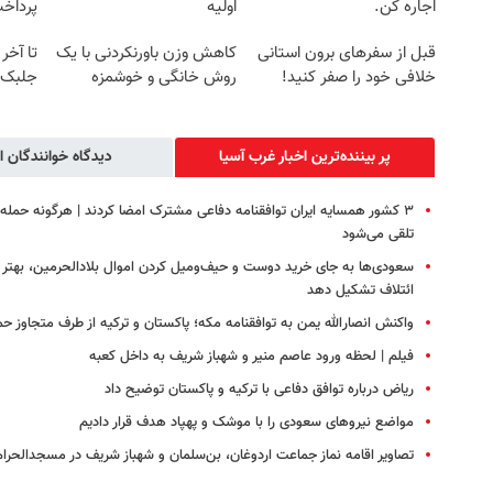
اجاره کن.
اولیه
پرداخ
قبل از سفرهای برون استانی
کاهش وزن باورنکردنی با یک
تا آخر
خلافی خود را صفر کنید!
روش خانگی و خوشمزه
جلبک7 کیلو لاغر شو!
پر بیننده‌ترین اخبار غرب آسیا
دیدگاه خوانندگان ا
۳ کشور همسایه ایران توافقنامه دفاعی مشترک امضا کردند | هرگونه حمل
تلقی می‌شود
سعودی‌ها به جای خرید دوست و حیف‌ومیل کردن اموال بلادالحرمین، بهتر 
ائتلاف تشکیل دهد
واکنش انصارالله یمن به توافقنامه مکه؛ پاکستان و ترکیه از طرف متجاوز حم
فیلم | لحظه ورود عاصم منیر و شهباز شریف به داخل کعبه
ریاض درباره توافق دفاعی با ترکیه و پاکستان توضیح داد
مواضع نیروهای سعودی را با موشک و پهپاد هدف قرار دادیم
تصاویر اقامه نماز جماعت اردوغان، بن‌سلمان و شهباز شریف در مسجدالحرام