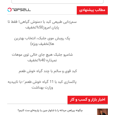
مطالب پیشنهادی
سم‌زدایی طبیعی کبد با دمنوش گیاهی! فقط تا
پایان امروز50%تخفیف
پک رویش موی جلبک، انتخاب بهترین
ها(تخفیف ویژه)
شامپو جلبک هیچ جای خالی توی موهات
نمیذاره 40%تخفیف
کبد قوی و سالم با چند گیاه خوش طعم
پاکسازی کبد با 11 گیاه خوش طعم✅با تاییدیه
وزارت بهداشت
اخبار بازار و کسب و کار
چگونه پیراهن مردانه را با شلوار جین یا پارچه‌ای ست کنیم؟