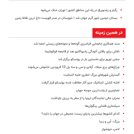
رگبار و رعدوبرق در راه این مناطق کشور | تهران خنک می‌شود
بستان دومین شهر گرم جهان شد | خوزستان در صدر فهرست داغ‌ ترین نقاط زمین
در همین زمینه
سند همکاری جابجایی فرامرزی گونه‌ها و نمونه‌های زیستی امضا شد
تلاش‌ برای یافتن آلودگی رادیواکتیو بعد از فاجعه‌ فوکوشیما
جشن نوروز برای نخستین بار در یونسکو برگزار شد
چراغ‌های برج میلاد، آزادی و سی و سه پل 12 فروردین خاموش می‌شوند
گسترش‌ شهرهای بزرگ خطری علیه انسانیت
لاشه کشتی تایتانیک جزو آثار حفاظت شده یونسکو قرار گرفت
تصاویری از زشت‌ترین جوجه جهان
بحران مالی نمایندگان اروپا را از سفر به برزیل بازداشت
سرشماری فضایی پنگوئن‌ها
کدام کشورها بیشترین ردپای زیست محیطی در جهان را دارند؟
بزرگ، آبی و زیبا
لامپ خونخوار