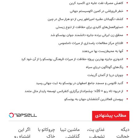
کاهش مصرف نفت علیه دی اکسید کربن
خطر فروپاشی در کمین اکوسیستم جهانی
کشف نگهبانان مقبره امپراطور پس از دو هزار سال در چین
دستورالعمل‌های کلیدی برای حفاظت از تنوع زیستی
محقق زن ایرانی برنده جایزه دانشمند جوان یونسکو شد
افتتاح مرکز مطالعات پاسداری از میراث ناملموس
آنها به محیط‌زیست بها می‌دهند
اندونزی جایزه بهترین پروژه حفاظت از میراث فرهنگی یونسکو را از آن خود کرد
رنگ‌های گوناگون دریای سیاه
چوپان دریا از آلمان گریخت
گنبد قابوس و مسجد جامع اصفهان در یونسکو به ثبت جهانی رسید
از «ریو» تا« ریو + 20»؛ چشم‌انداز برگزاری کنفرانس توسعه پایدار ملل متحد
پیوستن فعالترین آتشفشان‌ جهان به یونسکو
مطالب پیشنهادی
دیگه
غذای پت،
ماشین تیبا
چروکاتو با
اگر این
خجالت
تشویقی،
گذاشتی
خاک
اشتباه رو