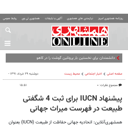
روزنامه همشهری امروز
نیازمندی های همشهری
آگهی و تبلیغات
همشهری تی وی
روابط عمومی ه
دانشمندان برای نخستین بار پروتئین گوشت را در کاهو تولید کردند
صفحه اصلی
اخبار اجتماعی
محیط زیست
دوشنبه ۲۹ خرداد ۱۳۹۱ -
مجموع نظرات: ۰
۱۵:۵۱
پیشنهاد IUCN‌ برای ثبت 4 شگفتی
طبیعت در فهرست میراث جهانی
همشهری‌آنلاین: اتحادیه جهانی حفاظت از طبیعت (IUCN)‌ بعنوان