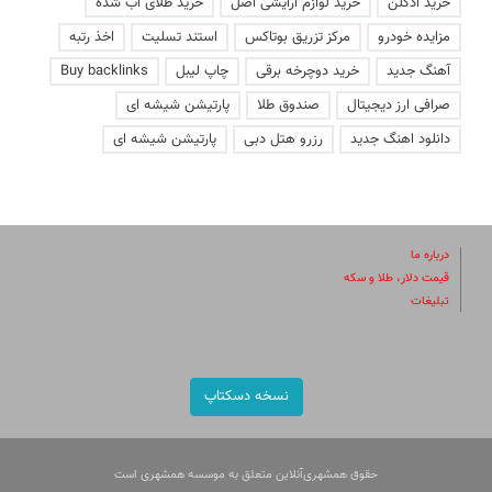
خرید ادکلن
خرید لوازم آرایشی اصل
خرید طلای آب شده
مزایده خودرو
مرکز تزریق بوتاکس
استند تسلیت
اخذ رتبه
آهنگ جدید
خرید دوچرخه برقی
چاپ لیبل
Buy backlinks
صرافی ارز دیجیتال
صندوق طلا
پارتیشن شیشه ای
دانلود اهنگ جدید
رزرو هتل دبی
پارتیشن شیشه ای
درباره ما
قیمت دلار، طلا و سکه
تبلیغات
نسخه دسکتاپ
حقوق همشهری‌آنلاین متعلق به موسسه همشهری است