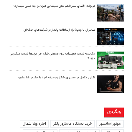
لو رفت! فضای سبز فیلم های سینمایی ایران را چه کسی میسازد؟
سانترال یا ویپ؟ راز ارتباطات پایدار در شرکت‌های حرفه‌ای
مقایسه قیمت تجهیزات برق صنعتی بازار؛ چرا برندها قیمت متفاوتی
دارند؟
نقش مکمل در مسیر ورزشکاران حرفه ای ؛ با حضور رضا علیپور
وبگردی
موتور آسانسور
خرید دستگاه ماساژور بلکر
اجاره ویلا شمال