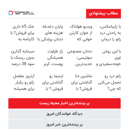
مطالب پیشنهادی
با زاپیامکس،
ویدیو هولناک
پایان دغدغه
جک s5 داری
به راحتی درد
از جوان کارتن
هزینه های
برای فروش؟ با
زانو را درمان
خوابی که
دندان پزشکی با
کارنامه به
کنید!
میلیاردر شد.
پک سفید
بهترین قیمت
با این روش
دندان مصنوعی
راز طراوت
سرمایه گذاری
آموزش رایگان
کننده خانگی
بفروش!
توی
سوئیسی:
همیشگی
بدون ریسک با
خونه،سفیدی و
جدیدترین
پوست، کرم
سود 38 درصد
زیبایی دندوناتو
فناوری اروپا،
جوانساز جلبک
سالانه📈
زانو درد رو
ماشین دنا
اپتیما رو
آرتروز مفصل
برگردون
سبک و مقاوم |
با 45%تخفیف
تحمل می‌کنی
گذاشتی برای
گذاشتی برای
زانو رو یکبار
(40%off)
پرداخت قسطی
که چی؟
فروش؟ با
فروش ؟ با
برای همیشه
راه‌حلش
خودرو45 راحت
خودرو45 راحت
درمان کن!
همین‌جاست!
بفروش
و سریع
◗پرسش‌نامه◖
پر بیننده‌ترین اخبار محیط زیست
بفروشش
دیدگاه خوانندگان امروز
پر بیننده‌ترین خبر امروز