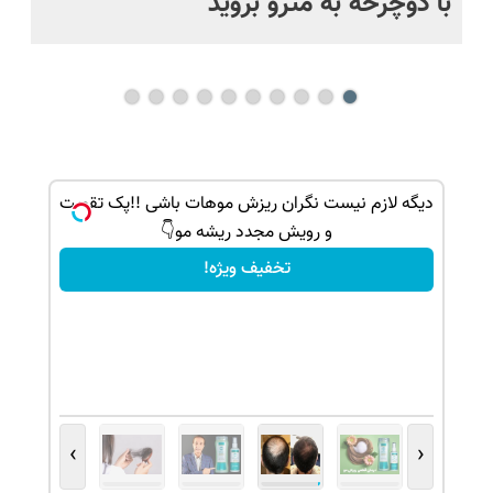
با دوچرخه به مترو بروید
بو
ک جهت
دیگه لازم نیست نگران ریزش موهات باشی !!پک تقویت
و رویش مجدد ریشه مو👇
تخفیف ویژه!
›
‹