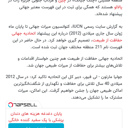
منطقه فسیلی «چنگ جیانگ» در
چین
و مرداب جنوبی جزیره راک در
پالائو
هستند که همگی برای ثبت در این فهرست معتبر جهانی
پیشنهاد شده‌اند.
به گزارش سایت رسمی IUCN، کنوانسیون میراث جهانی تا پایان ماه
ژوئن سال جاری میلادی (2012) درباره این پیشنهاد
اتحادیه جهانی
حفاظت از طبیعت
، تصمیم گیری خواهد کرد. در حال حاضر در این
فهرست نام 211 منطقه مختلف جهان ثبت شده است.
اتحادیه جهانی حفاظت از طبیعت هم چنین خواستار اقدامات و
تلاش‌های بیشتر برای حفاظت از میراث طبیعی جهان شد.
جولیا مارتون - لی فیور، دبیر کل این اتحادیه تاکید کرد: در سال 2012
میلادی 40 سال تلاش برای حفاظت و نگهداری از شگفت‌انگیزترین
اماکن طبیعی جهان را جشن خواهیم گرفت. این اماکن، میراث
مشترک ما را تشکیل می‌دهند.
پایان دغدغه هزینه های دندان
پزشکی با پک سفید کننده خانگی