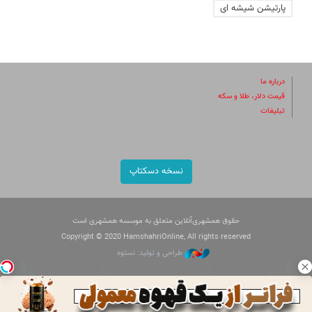
پارتیشن شیشه ای
درباره ما
قیمت دلار، طلا و سکه
تبلیغات
نسخه دسکتاپ
حقوق همشهری‌آنلاین متعلق به موسسه همشهری است
Copyright © 2020 HamshahriOnline, All rights reserved
طراحی و تولید: نستوه