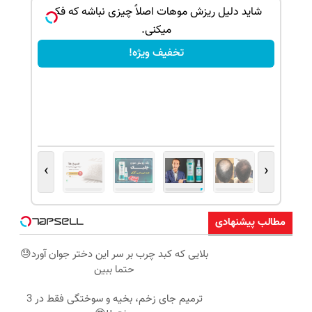
بک!
شاید دلیل ریزش موهات اصلاً چیزی نباشه که فکر
میکنی.
تخفیف ویژه!
›
‹
مطالب پیشنهادی
بلایی که کبد چرب بر سر این دختر جوان آورد😓
حتما ببین
ترمیم جای زخم، بخیه و سوختگی فقط در 3