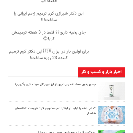
هفته!!😍
این دکتر شیرازی کرم ترمیم زخم ایرانی را
ساخت!!!
جای بخیه داری؟؟ فقط در 3 هفته ترمیمش
کن!😍
برای اولین بار در ایران🇮🇷 این دکتر کرم ترمیم
کننده 23 روزه ساخت!
اخبار بازار و کسب و کار
چطور بدون معامله در بیت‌پین از ارز دیجیتال سود دلاری بگیریم؟
کدام علائم را نباید در اینترنت جست‌وجو کرد؛ فهرست نشانه‌های
هشدار
اوریکس گیم؛ مرجع خرید یوسی پابجی موبایل