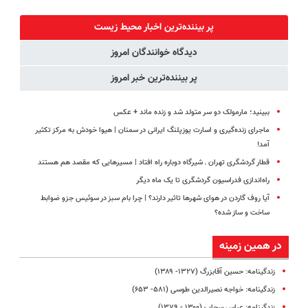
پک سفید
همیشه خوب
شه؟
میلیاردر شد.
کننده خانگی
کنی؟
◂پرسش‌نامه رو
آموزش رایگان
پر بیننده‌ترین اخبار محیط زیست
(◂پرسش‌نامه
پرکن
دیدگاه خوانندگان امروز
رو پر کن)
پر بیننده‌ترین خبر امروز
ببینید؛ مارمولک دو سر متولد شد و زنده ماند + عکس
ماجرای زنده‌گیری و اسارت یوزپلنگ ایرانی در سمنان | هیوا خودش به مرکز تکثیر
آمد!
قطار گردشگری تهران ـ شیرگاه دوباره راه افتاد | مسیرهایی که مقصد هم هستند
راه‌اندازی فدراسیون گردشگری تا یک ماه دیگر
آیا روف گاردن در هوای شهرها تاثیر دارند؟ | چرا بام سبز در سوئیس جزو ضوابط
ساخت‌ و ساز شده؟
در همین زمینه
زندگینامه: حسین آقابزرگ (۱۳۲۷- ۱۳۸۹)
زندگینامه: خواجه نصیرالدین طوسی (۵۸۱- ۶۵۳)
زندگینامه: عباس سحاب (۱۳۰۰ - ۱۳۷۹)