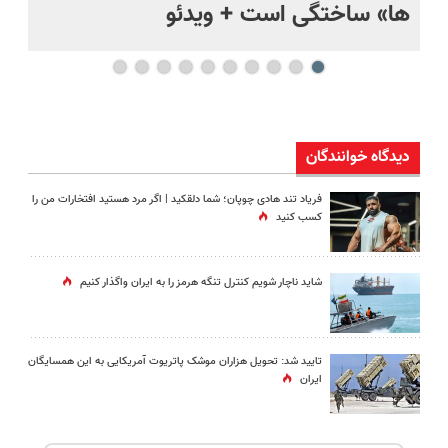
ها» ساختگی است + ویدئو
وی
دیدگاه خوانندگان
فریاد تند هادی چوپان؛‌ شما دلقکید | اگر مرد هستید افتخارات من را
کسب کنید
شاید ناچار شویم کنترل تنگه هرمز را به ایران واگذار کنیم
تایید شد: تحویل هزاران موشک پاتریوت آمریکایی به این همسایگان
ایران