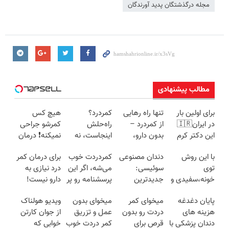
مجله درگذشتگان پدید آورندگان
مطالب پیشنهادی
برای اولین بار
تنها راه رهایی
کمردرد؟
هیچ کس
در ایران🇮🇷
از کمردرد –
راه‌حلش
کمرشو جراحی
این دکتر کرم
بدون دارو،
اینجاست، نه
نمیکنه❗ درمان
ترمیم کننده 23
بدون جراحی!
توی داروخونه
کمردرد بدون
با این روش
دندان مصنوعی
کمردردت خوب
برای درمان کمر
روزه ساخت!
«فرم پر کن»
قرص
توی
سوئیسی:
می‌شه، اگر این
درد نیازی به
(پرسشنامه)
خونه،سفیدی و
جدیدترین
پرسشنامه رو پر
دارو نیست!
زیبایی دندوناتو
فناوری اروپا،
کنی!!
(◂پرسش‌نامه
پایان دغدغه
میخوای کمر
میخوای بدون
ویدیو هولناک
برگردون
سبک و مقاوم |
رو پر کن)
هزینه های
دردت رو بدون
عمل و تزریق
از جوان کارتن
(40%off)
پرداخت قسطی
دندان پزشکی با
قرص برای
کمر دردت خوب
خوابی که