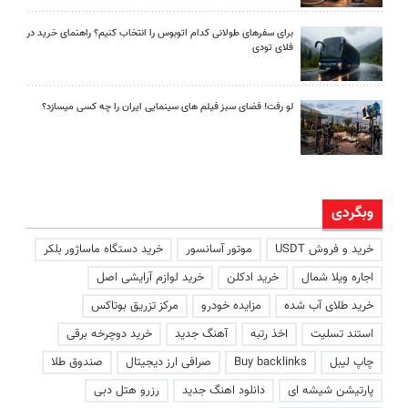
برای سفرهای طولانی کدام اتوبوس را انتخاب کنیم؟ راهنمای خرید در
فلای تودی
لو رفت! فضای سبز فیلم های سینمایی ایران را چه کسی میسازد؟
وبگردی
خرید و فروش USDT
موتور آسانسور
خرید دستگاه ماساژور بلکر
اجاره ویلا شمال
خرید ادکلن
خرید لوازم آرایشی اصل
خرید طلای آب شده
مزایده خودرو
مرکز تزریق بوتاکس
استند تسلیت
اخذ رتبه
آهنگ جدید
خرید دوچرخه برقی
چاپ لیبل
Buy backlinks
صرافی ارز دیجیتال
صندوق طلا
پارتیشن شیشه ای
دانلود اهنگ جدید
رزرو هتل دبی