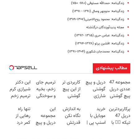
زندگینامه: حمدالله مستوفی (۶۸۰- ۷۵۰)
زندگینامه: منوچهر وصال (۱۲۹۱ - ۱۳۹۱)
زندگینامه: محمود روح‌الامینی(۱۳۰۷-۱۳۸۹)
مجله پدیدآورندگان درگذشته
زندگینامه: عباس حری (۱۳۱۵ -۱۳۹۲)
زندگینامه: افشین پرتو (۱۳۲۸-۱۳۹۴)
زندگینامه: محمدجان شکوری (۱۳۰۴-۱۳۹۱)
مطالب پیشنهادی
مجموعه 47
دریل و پیچ
کاربردی تر
ترمیم جای
این دکتر
عددی دریل
گوشتی
از این پیچ
زخم، بخیه
شیرازی کرم
پیچ گوشتی
شارژی
گوشتی
و سوختگی
ترمیم زخم
شارژی
فوق‌قدرت با
نداریم! 47
فقط در 3
ایرانی را
پرکاربردترین
خرید
به اندازش
این
تنها راه
(تخفیف به
کنترل
تیکه
هفته!!😍
ساخت!!!
دریل 47
موبایل با
نگاه نکن
مجموعه
رهایی از
مدت
سرعت ⚡
کاربردی با
تیکه 👈🏻 با
اسنپ پی |
قدرتش
دریل و پیچ
کمر درد
محدود)
(همراه با
ضمانت
کمترین
در ۴ قسط
درحد هالکه
گوشتی رو با
بدون نیاز به
متعلقات)
بازگشت
قیمت 🔥
بدون سود و
😉 (پرداخت
گارانتی و
دارو!