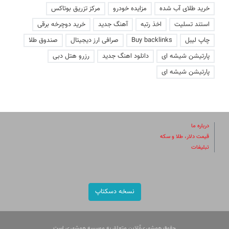
خرید طلای آب شده
مزایده خودرو
مرکز تزریق بوتاکس
استند تسلیت
اخذ رتبه
آهنگ جدید
خرید دوچرخه برقی
چاپ لیبل
Buy backlinks
صرافی ارز دیجیتال
صندوق طلا
پارتیشن شیشه ای
دانلود اهنگ جدید
رزرو هتل دبی
پارتیشن شیشه ای
درباره ما
قیمت دلار، طلا و سکه
تبلیغات
نسخه دسکتاپ
حقوق همشهری‌آنلاین متعلق به موسسه همشهری است