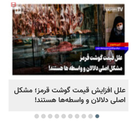
کارمزد!
درب
نصف قیمت
(◂پرسش‌نامه)
منزل+گارانتی
بخر!😉
تعویض)
علل افزایش قیمت گوشت قرمز؛ مشکل
او
اصلی دلالان و واسطه‌ها هستند!
فن