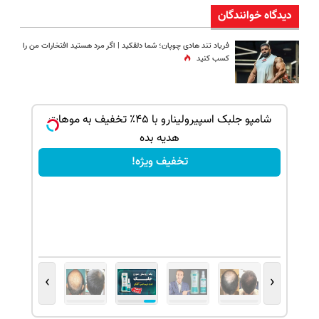
دیدگاه خوانندگان
فریاد تند هادی چوپان؛‌ شما دلقکید | اگر مرد هستید افتخارات من را
کسب کنید
بک!
شامپو جلبک اسپیرولینارو با ۴۵٪ تخفیف به موهات
هدیه بده
تخفیف ویژه!
›
‹