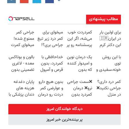
مطالب پیشنهادی
برای اولین بار
کمردردت خوب
میخوای برای
جراحی کمر
در ایران🇮🇷
می‌شه، اگر این
کمر درد زیر تیغ
ممنوع شده!
این دکتر کرم
پرسشنامه رو پر
جراحی بری؟!
میخوای کمرت
ترمیم کننده 23
کنی!!
◗پرسش‌نامه رو
رو در منزل
با این روش
یک درمان نوین
خداحافظی با
بالون و بوتاکس
روزه ساخت!
پر کن◖
درمان کنی؟
توی
و امیدوار کننده
کمردرد، بدون
معده - لاغری
((پرسش‌نامه))
خونه،سفیدی و
که بدون
قرص و آمپول
تضمینی بدون
زیبایی دندوناتو
بوتاکس پوست
جراحی
کمر درد داری؟
❌سمت جراحی
بدون هیچ دارو
پایان دغدغه
برگردون
را جوان می کند
جراحی نکنید❌
نرو❌ درمان
و عوارضی کمر
هزینه های
(40%off)
در منزل
کمردرد بدون
دردت رو درمان
دندان پزشکی با
درمانش کن
قرص و دارو
کن!
پک سفید
(◂پرسش‌نامه)
(پرسش‌نامه)
کننده خانگی
دیدگاه خوانندگان امروز
پر بیننده‌ترین خبر امروز