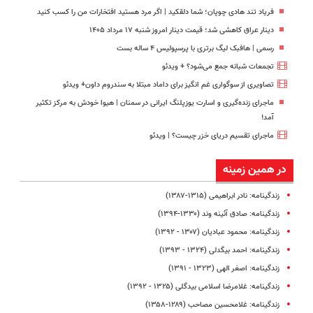
فریاد تند هادی چوپان؛‌ شما دلقکید | اگر مرد هستید افتخارات من را کسب کنید
دینار عراق کاهشی شد؛ قیمت دینار امروز شنبه ۱۷ مرداد ۱۴۰۵
رسمی | هافبک لیگ برتری با پرسپولیس ۴ ساله بست
تجمعات شبانه جمع می‌شود؟ + ویدئو
تصاویری از سوگواری غم انگیز برای داماد مبتلا به سندروم داون+ ویدئو
ماجرای زنده‌گیری و اسارت یوزپلنگ ایرانی در سمنان | هیوا خودش به مرکز تکثیر
آمد!
ماجرای تقسیم دریای خزر چیست؟ | ویدئو
در همین زمینه
زندگینامه: نادر ابراهیمی (۱۳۱۵-۱۳۸۷)
زندگینامه: صادق آئینه وند (۱۳۳۰-۱۳۹۴)
زندگینامه: محمود عبادیان (۱۳۰۷ - ۱۳۹۲)
زندگینامه: احمد بیگدلی (۱۳۲۴ - ۱۳۹۳)
زندگینامه: اصغر الهی (۱۳۲۳ - ۱۳۹۱)
زندگینامه: غلامرضا اسلامی بیدگلی (۱۳۲۵ - ۱۳۹۲)
زندگینامه‌: غلامحسین مصاحب (۱۲۸۹-۱۳۵۸)