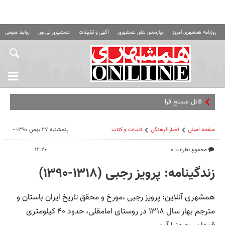
روزنامه همشهری امروز
نیازمندی های همشهری
آگهی و تبلیغات
همشهری تی وی
روابط عمومی ه
قاتل مسلح فراری را شناسایی کن
صفحه اصلی
اخبار فرهنگی
ادبیات و کتاب
پنجشنبه ۲۷ بهمن ۱۳۹۰ -
مجموع نظرات: ۰
۱۲:۲۶
زندگینامه: پرویز رجبی (۱۳۱۸-۱۳۹۰)
همشهری آنلاین: پرویز رجبی ،مورخ و محقق تاریخ ایران باستان و
مترجم بهار سال ۱۳۱۸ در روستای امامقلی، حدود ۴۰ کیلومتری