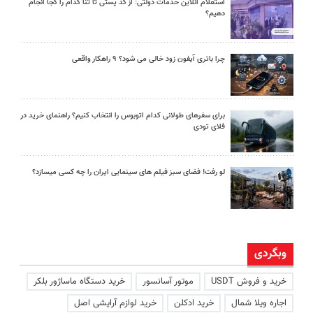
استعلام آنلاین خدمات دولتی: از کد پستی تا ثنا کدام را کجا انجام
دهیم؟
چرا باتری آیفون زود خالی می شود؟ ۹ راهکار واقعی
برای سفرهای طولانی کدام اتوبوس را انتخاب کنیم؟ راهنمای خرید در
فلای تودی
لو رفت! فضای سبز فیلم های سینمایی ایران را چه کسی میسازد؟
وبگردی
خرید و فروش USDT
موتور آسانسور
خرید دستگاه ماساژور بلکر
اجاره ویلا شمال
خرید ادکلن
خرید لوازم آرایشی اصل