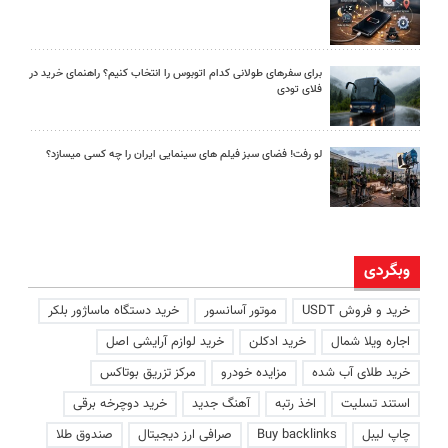
برای سفرهای طولانی کدام اتوبوس را انتخاب کنیم؟ راهنمای خرید در
فلای تودی
لو رفت! فضای سبز فیلم های سینمایی ایران را چه کسی میسازد؟
وبگردی
خرید و فروش USDT
موتور آسانسور
خرید دستگاه ماساژور بلکر
اجاره ویلا شمال
خرید ادکلن
خرید لوازم آرایشی اصل
خرید طلای آب شده
مزایده خودرو
مرکز تزریق بوتاکس
استند تسلیت
اخذ رتبه
آهنگ جدید
خرید دوچرخه برقی
چاپ لیبل
Buy backlinks
صرافی ارز دیجیتال
صندوق طلا