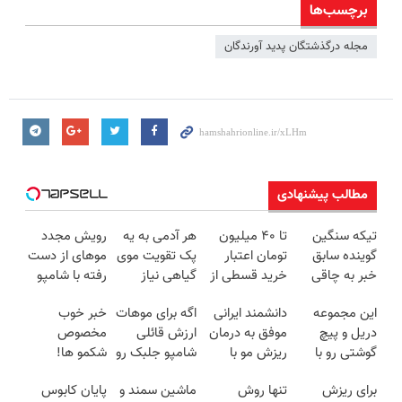
برچسب‌ها
مجله درگذشتگان پدید آورندگان
مطالب پیشنهادی
تیکه سنگین
تا ۴۰ میلیون
هر آدمی به یه
رویش مجدد
گوینده سابق
تومان اعتبار
پک تقویت موی
موهای از دست
خبر به چاقی
خرید قسطی از
گیاهی نیاز
رفته با شامپو
این خانم در
دیجی پی
داره45%تخفیف
جلبک45%تخفیف
این مجموعه
دانشمند ایرانی
اگه برای موهات
خبر خوب
برنامه زنده😳
تا امشب
دریل و پیچ
موفق به درمان
ارزش قائلی
مخصوص
ببین چیشد
گوشتی رو با
ریزش مو با
شامپو جلبک رو
شکمو ها!
گارانتی و نصف
جلبک
با تخفیف ویژه
آسون ترین
برای ریزش
تنها روش
ماشین سمند و
پایان کابوس
قیمت بخر!😉
اسپیرولینا
سفارش بده
روش لاغری