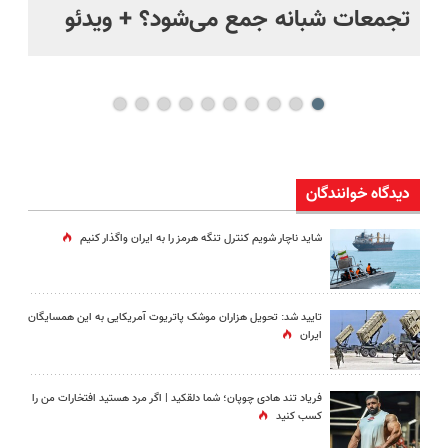
ر
تجمعات شبانه جمع می‌شود؟ + ویدئو
مس
مخ
دیدگاه خوانندگان
شاید ناچار شویم کنترل تنگه هرمز را به ایران واگذار کنیم
تایید شد: تحویل هزاران موشک پاتریوت آمریکایی به این همسایگان
ایران
فریاد تند هادی چوپان؛‌ شما دلقکید | اگر مرد هستید افتخارات من را
کسب کنید