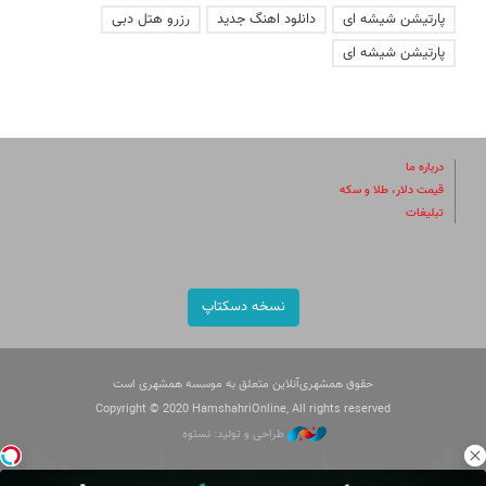
پارتیشن شیشه ای
دانلود اهنگ جدید
رزرو هتل دبی
پارتیشن شیشه ای
درباره ما
قیمت دلار، طلا و سکه
تبلیغات
نسخه دسکتاپ
حقوق همشهری‌آنلاین متعلق به موسسه همشهری است
Copyright © 2020 HamshahriOnline, All rights reserved
طراحی و تولید: نستوه