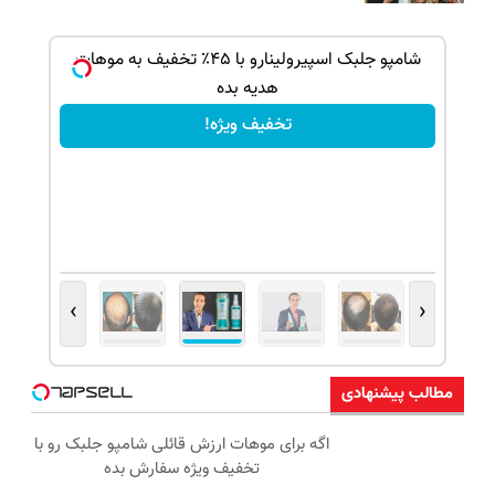
ک جهت
شامپو جلبک اسپیرولینارو با ۴۵٪ تخفیف به موهات
هدیه بده
تخفیف ویژه!
›
‹
مطالب پیشنهادی
اگه برای موهات ارزش قائلی شامپو جلبک رو با
تخفیف ویژه سفارش بده