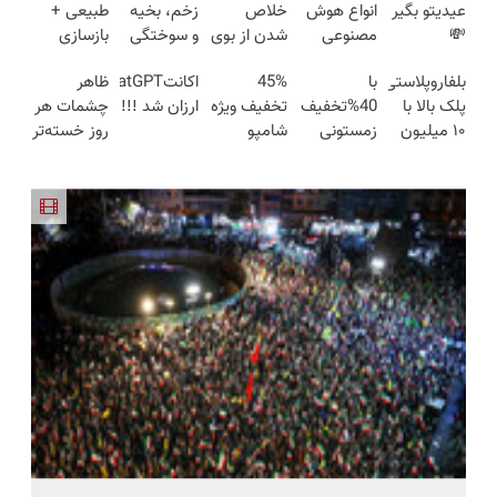
عیدیتو بگیر
انواع هوش
خلاص
زخم، بخیه
طبیعی +
💸
مصنوعی
شدن از بوی
و سوختگی
بازسازی
40%تخفیف
همراه با
عرق در
فقط در 3
پوست +
بلفاروپلاستی
با
45%
اکانتChatGPT
ظاهر
شامپو
تخفیف
روزهای گرم
هفته!!😍
کاهش
پلک بالا با
40%تخفیف
تخفیف ویژه
ارزان شد !!!
چشمات هر
ضدریزش
ویژه!!
🔥 فیلم رو
چین‌وچروک؛
۱۰ میلیون
زمستونی
شامپو
روز خسته‌تر
جلبک 💇
دریافت کد
ببین
مشاوره
تخفیف
موهاتو تا
ضدریزش
می‌شه؟ 🌿
تخفیف👇👇
رایگان
فقط ۲۵
عید پرپشت
جلبک
وقتشه یه
👇
میلیون ✅
و خوش
اسپیرولینا
تصمیم
حالت کن
فقط تا
کوچیک
امشب
بگیری