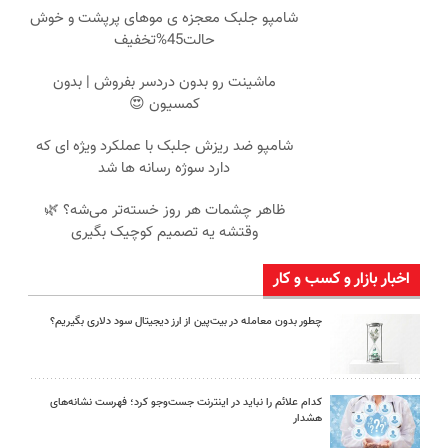
شامپو جلبک معجزه ی موهای پرپشت و خوش
حالت45%تخفیف
ماشینت رو بدون دردسر بفروش | بدون
کمسیون 😍
شامپو ضد ریزش جلبک با عملکرد ویژه ای که
دارد سوژه رسانه ها شد
ظاهر چشمات هر روز خسته‌تر می‌شه؟ 🌿
وقتشه یه تصمیم کوچیک بگیری
اخبار بازار و کسب و کار
چطور بدون معامله در بیت‌پین از ارز دیجیتال سود دلاری بگیریم؟
کدام علائم را نباید در اینترنت جست‌وجو کرد؛ فهرست نشانه‌های
هشدار