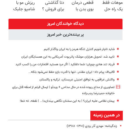
موهات فقط
قطعی درمان
دنا گذاشتی
ریزش مو با
شد40%
معرفی شد
یک راه حل
بوی بدن با
برای فروش ؟
شامپو جلبک
تخفیف
داری!شامپو
گارانتی عودت
اینجا سریع و
آلمانی(40%تخفیف)
جبلک با 45%
وجه‼️ همین
راحت بفروش
دیدگاه خوانندگان امروز
تخفیف
الان ببین
پر بیننده‌ترین خبر امروز
شاید ناچار شویم کنترل تنگه هرمز را به ایران واگذار کنیم
تایید شد: تحویل هزاران موشک پاتریوت آمریکایی به این همسایگان ایران
فریاد تند هادی چوپان؛‌ شما دلقکید | اگر مرد هستید افتخارات من را کسب کنید
قالیباف پیام داد؛ ایران مقتدر، تنها با قدرت بازو حفظ نمی‌شود بلکه...
واکنش عراقچی به توافق امنیتی عربستان، ترکیه و پاکستان
تصاویری از مداح ربوده شده در حال مداحی + ویدئو | ارسال فیلم از لحظه قتل برای
خانواده‌ حمیدرضا رجب‌زاده
پیمان نظامی علیه ایران؟ | به این سخنان نگاهی بیندازید!‌... | نقطه، ته خط!
در همین زمینه
زندگینامه: مهدی آذر یزدی (۱۳۰۱- ۱۳۸۸)