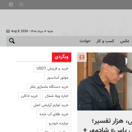
- شنبه ۱۷ مرداد ۱۴۰۵
Aug 8, 2026
عکس
کسب و کار
حوادث
وبگردی
خرید و فروش USDT
موتور آسانسور
خرید دستگاه ماساژور بلکر
اجاره ویلا شمال
خرید ادکلن
خرید لوازم آرایشی اصل
خرید طلای آب شده
، هزار تفسیر؛
ماجرای کنار گذاشتن سلاح
مزایده خودرو
ل یاس» شادمهر +
حماس چیست؟ + ویدئو