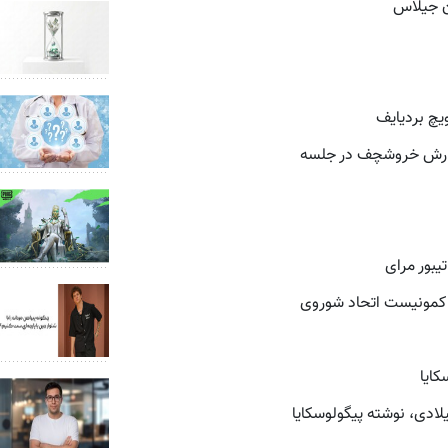
ن جیلاس
یچ بردیایف
زارش خروشچف در جلسه
تیبور مرای
 کمونیست اتحاد شوروی
کایا