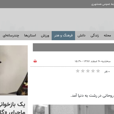
ابط عمومی همشهری
محله
زندگی
دانش
فرهنگ و هنر
ورزش
استان‌ها
چندرسانه‌ای
سه‌شنبه ۲۰ اسفند ۱۳۸۷ - ۱۵:۳۰
۰ نفر
اعتراف اندیشکده آمریکایی
یک بازخوانی
هادسون: موشک‌های
ماجرای «گ