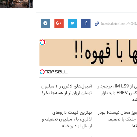
رونمایی از IM LS9، پرچم‌دار
آمپول‌های لاغری را ۱ میلیون
فوق‌لوکس EREV وارد بازار
تومان ارزان‌تر از همه‌جا بخر!
شد
یز محال نیست! پودر
بهترین قیمت داروهای
 جلبک با تخفیف
لاغری، با ۱ میلیون تخفیف و
ه!
ارسال از داروخانه‌