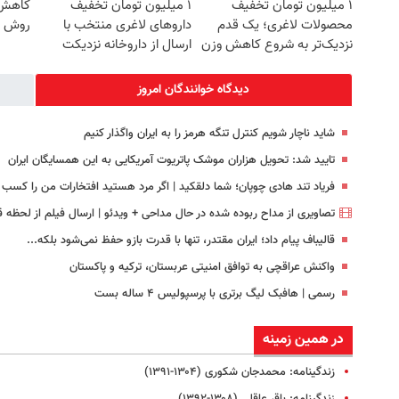
۱ میلیون تومان تخفیف
۱ میلیون تومان تخفیف
کاهش و
محصولات لاغری؛ یک قدم
داروهای لاغری منتخب با
روش خ
نزدیک‌تر به شروع کاهش وزن
ارسال از داروخانه نزدیکت
دیدگاه خوانندگان امروز
شاید ناچار شویم کنترل تنگه هرمز را به ایران واگذار کنیم
تایید شد: تحویل هزاران موشک پاتریوت آمریکایی به این همسایگان ایران
فریاد تند هادی چوپان؛‌ شما دلقکید | اگر مرد هستید افتخارات من را کسب 
تصاویری از مداح ربوده شده در حال مداحی + ویدئو | ارسال فیلم از لحظه قت
قالیباف پیام داد؛ ایران مقتدر، تنها با قدرت بازو حفظ نمی‌شود بلکه...
واکنش عراقچی به توافق امنیتی عربستان، ترکیه و پاکستان
رسمی | هافبک لیگ برتری با پرسپولیس ۴ ساله بست
در همین زمینه
زندگینامه: محمدجان شکوری (۱۳۰۴-۱۳۹۱)
زندگینامه: باقر عاقلی (۱۳۰۸-۱۳۹۲)