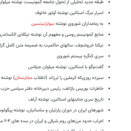
طبقه جدید تحلیلی از تحول جامعه کمونیست نوشته میلوا
اسرار مرگ استالین نوشته آوتور خانوف
به زمامداران شوروی نوشته
سولژنیتسین
منابع کمونیسم روسی و مفهوم آن نوشته نیکلای الکساندرو
نیکتا خروشچف، سالهای حاکمیت به ضمیمه متن کامل گ
سری کنگره بیستم شوروی
گفت‌وگو با استالین، نوشته میلوان جیلاس
سیزده روزی‌که کرملین را لرزاند (انقلاب
مجارستان
) نوشته 
خاطرات بوریس باژانف، رئیس دبیرخانه دفتر سیاسی حزب
تاریخ سری جنایتهای استالین، نوشته آرلف
شهرهای ایران در دوران پارتیان و ساسانیان، نوشته پیگولوس
اعراب حدود مرزهای روم شرقی و ایران در سده های ۴-۶ میلادی، نوشته پیگولوسکایا