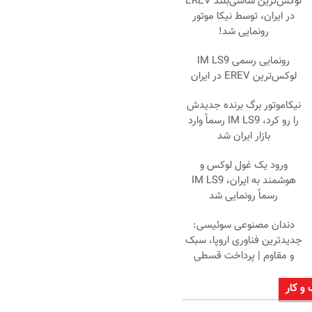
لوکس‌ترین شاسی‌بلند EREV
در ایران، توسط نیکا موتور
رونمایی شد!
رونمایی رسمی IM LS9
لوکس‌ترین EREV در ایران
نیکاموتور برگ برنده جدیدش
را رو کرد، IM LS9 رسماً وارد
بازار ایران شد
ورود یک غول لوکس و
هوشمند به ایران، IM LS9
رسماً رونمایی شد
دندان مصنوعی سوئیسی:
جدیدترین فناوری اروپا، سبک
و مقاوم | پرداخت قسطی
 و کار