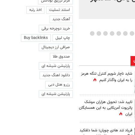
مرکز تزریق بوتاکس
استند تسلیت
اخذ رتبه
آهنگ جدید
خرید دوچرخه برقی
چاپ لیبل
Buy backlinks
صرافی ارز دیجیتال
صندوق طلا
پارتیشن شیشه ای
شاید ناچار شویم کنترل تنگه هرمز
دانلود اهنگ جدید
را به ایران واگذار کنیم
رزرو هتل دبی
پارتیشن شیشه ای
تایید شد: تحویل هزاران موشک
پاتریوت آمریکایی به این همسایگان
ایران
فریاد تند هادی چوپان؛‌ شما دلقکید