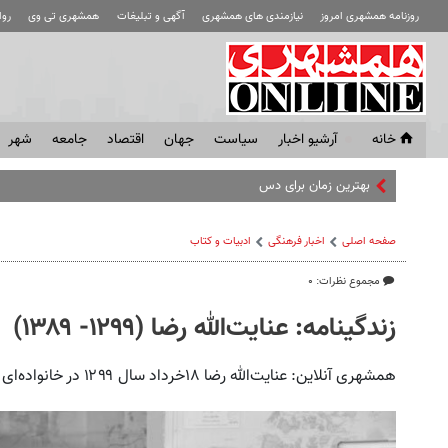
روزنامه همشهری امروز
نیازمندی های همشهری
آگهی و تبلیغات
همشهری تی وی
رو
خانه
آرشیو اخبار
سياست
جهان
اقتصاد
جامعه
شهر
بهترین زمان برای دستیابی به توافق شرایط ک
صفحه اصلی
اخبار فرهنگی
ادبیات و کتاب
مجموع نظرات: ۰
زندگینامه: عنایت‌الله رضا (۱۲۹۹- ۱۳۸۹)
همشهری آنلاین: عنایت‌الله رضا ۱۸خرداد سال ۱۲۹۹ در خانواده‌ای روحانی در رشت به دنیا آمد.