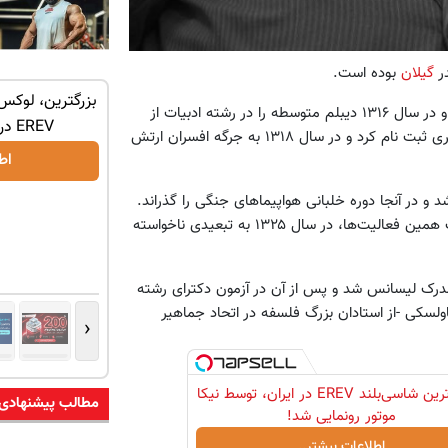
در
گیلان
بوده است.
لیون وام تکنولایف
خرید اقساطی طلا و گوشی فقط با یک برگ
بزرگترین، لوکس‌
گذراند و در سال ۱۳۱۶ دیبلم متوسطه را در رشته ادبیات از
چک صیادی
EREV در در ایران رونمایی شد
دبیرستان دارالفنون اخذ کرد و سپس در همان سال در دانشکده افسری ثبت نام کرد و در سال ۱۳۱۸ به جرگه افسران ارتش
درخواست اعتبار
اط
و در آنجا دوره خلبانی هواپیماهای جنگی را گذراند.
در همین دوره بود که فعالیت‌های سیاسی خود را آغاز کرد و به سبب همین فعالیت‌ها، در سال ۱۳۲۵ به تبعیدی ناخواسته
مدرک لیسانس شد و پس از آن در آزمون دکترای رشته
ولسکی -از استادان بزرگ فلسفه در اتحاد جماهیر
‹
لوکس‌ترین شاسی‌بلند EREV در ایران، توسط نیکا
مطالب پیشنهادی
موتور رونمایی شد!
اطلاعات بیشتر..