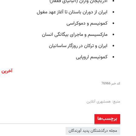
آذربایجان واران (آلبانیای قفقاز)
ایران از دوران باستان تا آغاز عهد مغول
کمونیسم و دموکراسی
مارکسیسم و ماجرای بیگانگی انسان
ایران و ترکان در روزگار ساسانیان
کمونیسم اروپایی
آخرین بروزرسانی ۲۰۲۳
کد خبر
76966
منبع: همشهری آنلاین
برچسب‌ها
مجله درگذشتگان پدید آورندگان