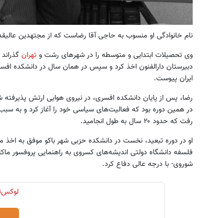
نام خانوادگی او منسوب به حاجی آقا رضاست که از مجتهدین عالیق
❗❗200 میلیون وام❗❗ فقط با احراز هویت در
با یک برگ چک 150 می
وی تحصیلات ابتدایی و متوسطه را در شهرهای رشت و
تهران
آبان تتر
بگیر
کلیک کن!
دریافت وام
ایران پیوست.
رضا، پس از پایان دانشکده افسری، در نیروی هوایی ارتش پذیرفته شد 
رفت که حدود ۲۰ سال به طول انجامید.
او در دوره تبعید، نخست در دانشکده حزبی شهر باکو موفق به اخذ 
فلسفه دانشگاه دولتی اندیشه‌های کسروی به راهنمایی پروفسور ماکا
شوروی- با درجه عالی دفاع کرد.