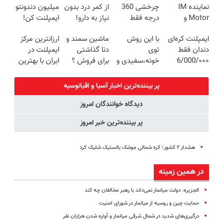
نماینده IM
چرخشی 360
از کمر درد بدون
میلیون دندونتو
Motor و
درجه فقط
نیاز به دارو!
ایمپلنت کن!
Lynk&Co در
امروز حراج شد
(◂پرسش‌نامه)
ایمپلنت کره‌ای
با این روش
ماشین سمند و
ارزانترین مرکز
ایران
🔥 پرداخت
دندان فقط
توی
دنا گذاشتی
ایمپلنت در
درب منزل
6/000/۰۰۰
خونه،سفیدی و
برای فروش ؟
ایران با بهترین
تومان به مدت
زیبایی دندوناتو
اینجا سریع و
کیفیت و قیمت
محدود✅
برگردون
راحت بفروش
پر بیننده‌ترین اخبار آسیا و اقیانوسیه
(40%off)
دیدگاه خوانندگان امروز
پر بیننده‌ترین خبر امروز
هشدار ۲ کشور؛ کره شمالی موشک بالستیک شلیک کرد
در همین زمینه
الجزیره: دولت میانمار نمی‌داند با رهبر مخالفان چه کند
حمایت چین و روسیه از میانمار در شورای امنیت
درگیری‌های شدید در شمال شرقی میانمار و آواره شدن هزاران نفر