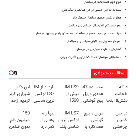
موج دوم اصلاحات در میانمار
تشدید تدابیر امنیتی در مرز میانمار و بنگلادش
معاون رئیس‌جمهور میانمار استعفا داد
عفو دست‌کم 20 زندانی سیاسی در میانمار
حرکت به سوی مرحله سوم اصلاحات به دستور رئیس‌جمهور میانمار
عفو باز هم برای زندانیان سیاسی در میانمار
گشایش سفارت سوئیس در میانمار
مسلمانان میانمار؛ تحت فشارترین اقلیت جهان
مطالب پیشنهادی
دیگه
مجموعه 47
IM LS9
بازدید از IM
این دکتر
خجالت
عددی دریل
بیش از
LS7 لوکس
شیرازی کرم
نکش‼️ اینجا
پیچ گوشتی
1500
ترین شاسی
ترمیم زخم
قسطی مو
شارژی
کیلومترپیمایش
بلند برقی
ایرانی را
دوربین
دریل و پیچ
IM LS7
تنها راه
150
بکار
(تخفیف به
با یکبار
ایران در
ساخت!!!
لامپی
گوشتی
لوکس ترین
رهایی از
میلیون وام
(تضمینی)
مدت
شارژ
باشگاه
چرخشی
همه‌کاره با
شاسی بلند
کمر درد
بدون ضامن
محدود)
انقلاب
360 درجه
گیربکس
برقی ایران
بدون نیاز به
با یک چک