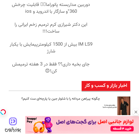
دوربین مداربسته پانوراما👈🏻 قابلیت چرخش
360°و سازگار با اندروید و ios
این دکتر شیرازی کرم ترمیم زخم ایرانی را
ساخت!!!
IM LS9 بیش از 1500 کیلومترپیمایش با یکبار
شارژ
جای بخیه داری؟؟ فقط در 3 هفته ترمیمش
کن!😍
اخبار بازار و کسب و کار
چگونه پیراهن مردانه را با شلوار جین یا پارچه‌ای ست کنیم؟
امین امینی با اندرز مسیر تازه‌ای برای آموزش شخصی‌سازی‌شده ایجاد
کرد