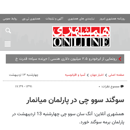
روزنامه همشهری امروز
نیازمندی های همشهری
آگهی و تبلیغات
همشهری تی وی
روابط عمومی ه
رونمایی از ابرخودرو ۲.۵ میلیون دلاری هنسی | «پرنده سیاه» قدرت خالص
را جایگ
صفحه اصلی
اخبار جهان
آسیا و اقیانوسیه
چهارشنبه ۱۳ اردیبهشت
مجموع نظرات: ۰
۱۳۹۱ - ۱۷:۳۹
سوگند سوو چی در پارلمان میانمار
همشهری آنلاین: آنگ سان سوو چی چهارشنبه 13 اردیبهشت در
پارلمان برمه سوگند خورد.