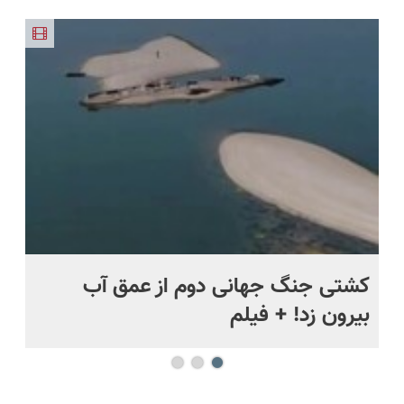
فقط امروز
هوشمند ⚙️
دارو!
برای خرید
حراج شد🔥
(نصف
(◂پرسش‌نامه)
گوشی
پرداخت
قیمت بازار
درب منزل
🔥)
.
کشتی‌ جنگ جهانی دوم از عمق آب
اف
بیرون زد! + فیلم
ما