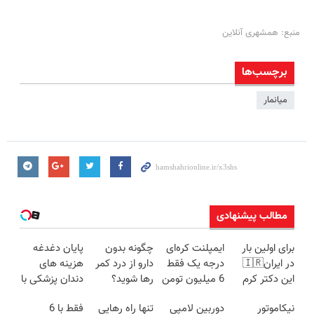
منبع: همشهری آنلاین
برچسب‌ها
میانمار
مطالب پیشنهادی
برای اولین بار
ایمپلنت کره‌ای
چگونه بدون
پایان دغدغه
در ایران🇮🇷
درجه یک فقط
دارو از درد کمر
هزینه های
این دکتر کرم
6 میلیون تومن
رها شوید؟
دندان پزشکی با
ترمیم کننده 23
✅
(◂پرسش‌نامه
پک سفید
نیکاموتور
دوربین لامپی
تنها راه رهایی
فقط با 6
روزه ساخت!
رو پرکن)
کننده خانگی