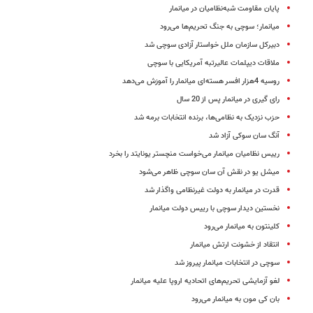
پایان مقاومت شبه‌نظامیان در میانمار
میانمار؛ سوچی به جنگ تحریم‌ها می‌رود
دبیرکل سازمان ملل خواستار آزادی سوچی شد
ملاقات دیپلمات عالیرتبه آمریکایی با سوچی
روسیه 4هزار افسر هسته‌ای میانمار را آموزش می‌دهد
رای گیری در میانمار پس از 20 سال
حزب نزدیک به نظامی‌ها، برنده انتخابات برمه شد
آنگ سان سوکی آزاد شد
رییس نظامیان میانمار می‌خواست منچستر یونایتد را بخرد
میشل یو در نقش آن سان سوچی ظاهر می‌شود
قدرت در میانمار به دولت غیرنظامی واگذار شد
نخستین دیدار سوچی با رییس دولت میانمار
کلینتون به میانمار می‌رود
انتقاد از خشونت ارتش میانمار
سوچی در انتخابات میانمار پیروز شد
لغو آزمایشی تحریم‌های اتحادیه اروپا علیه میانمار
بان کی مون به میانمار می‌رود