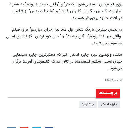
برای فیلم‌های "صندلی‌های ارکستر" و "وقتی خواننده بودم" به همراه
"چارلوت گاینس برگ" و "کاترین فرات" و "مارینا هاندس" از شانس
دریافت جایزه برخوردار هستند.
در بخش بهترین بازیگر نقش اول مرد نیز "جرارد دپاردیو" برای فیلم
"وقتی خواننده بودم"، "آلن چابات" و "جان دوجاردین" گزینه‌های اصلی
محسوب می‌شوند.
هفتاد ونهمین دوره جایزه اسکار، نیز که معتبرترین جایزه سینمایی
جهان است، ششم اسفندماه در تالار کداک کالیفرنیای آمریکا برگزار
می‌شود.
کد خبر
16396
برچسب‌ها
جایزه اسکار
جشنواره