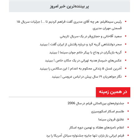
پر بیننده‌ترین خبر امروز
رئیس سیمافیلم: هر چه آقای مدیری گفت فراهم کردیم تا ...| جزئیات سریال ۱۵
قسمتی مهران مدیری
سعید آقاخانی و حجازی‌فر در یک سریال تاریخی
سحر دولتشاهی گریه کرد و درباره رفتنش از ایران گفت | ببینید
گریه بازیگران در وداع با پیکر خانم جوان سینما | ببینید
عکس‌های خبرساز هدیه تهرانی در یک مکان خاص | ببینید
آخرین غسل ۵ زندانی محکوم به اعدام | این سکانس را ببینید
نگار جواهریان ۱۹ سال پیش در لباس عروسی | ببینید
در همین زمینه
جشنواره‌های بین‌المللی فیلم در سال 2006
طلسم اسکار اسکورسیزی
عاشق فروتن سینما
اعلام نامزدهای هفتاد و نهمین دوره اسکار
فیلم ایرانی باز باران تنها جایزه جشنواره سیاتل آمریکا را برد