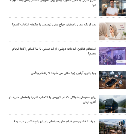
امین امینی با اندرز مسیر تازه‌ای برای آموزش شخصی‌سازی‌شده ایجاد
کرد
بعد از یک عمل ناموفق، جراح بینی ترمیمی را چگونه انتخاب کنیم؟
استعلام آنلاین خدمات دولتی: از کد پستی تا ثنا کدام را کجا انجام
دهیم؟
چرا باتری آیفون زود خالی می شود؟ ۹ راهکار واقعی
برای سفرهای طولانی کدام اتوبوس را انتخاب کنیم؟ راهنمای خرید در
فلای تودی
لو رفت! فضای سبز فیلم های سینمایی ایران را چه کسی میسازد؟