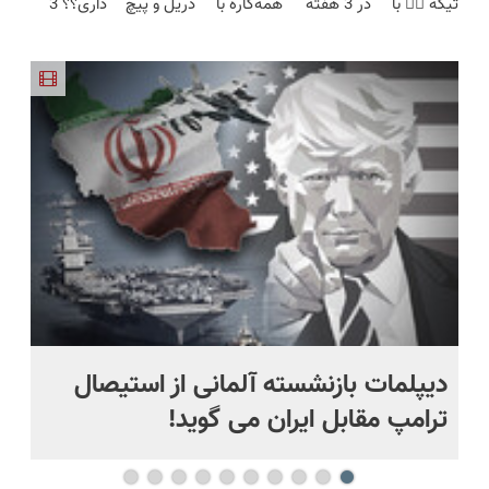
تیکه 👈🏻 با
در 3 هفته
همه‌کاره با
دریل و پیچ
داری؟؟ 3
محدود)
تخفیف
کمترین
ترمیمش
گیربکس
گوشتی رو با
هفته‌ای
ویژه)
قیمت 🔥
کن!😍
هوشمند ⚙️
گارانتی و
محوش کن!
(نصف
نصف قیمت
قیمت بازار
بخر!😉
🔥)
دیپلمات بازنشسته آلمانی از استیصال
بع
ترامپ مقابل ایران می گوید!
ها