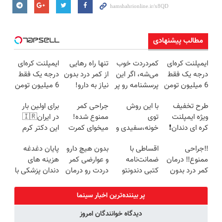
مطالب پیشنهادی
ایمپلنت کره‌ای
کمردردت خوب
تنها راه رهایی
ایمپلنت کره‌ای
درجه یک فقط
می‌شه، اگر این
از کمر درد بدون
درجه یک فقط
6 میلیون تومن
پرسشنامه رو پر
نیاز به دارو!
6 میلیون تومن
✅
کنی!!
(◂پرسش‌نامه)
❗
طرح تخفیف
با این روش
جراحی کمر
برای اولین بار
ویژه ایمپلنت
توی
ممنوع شده!
در ایران🇮🇷
کره ای دندان❗
خونه،سفیدی و
میخوای کمرت
این دکتر کرم
کلیک کن
زیبایی دندوناتو
رو در منزل
ترمیم کننده 23
‼️جراحی
اقساطی با
بدون هیچ دارو
پایان دغدغه
برگردون
درمان کنی؟
روزه ساخت!
ممنوع‼️ درمان
ضمانت‌نامه
و عوارضی کمر
هزینه های
(40%off)
((پرسش‌نامه))
کمر درد بدون
کتبی دندونتو
دردت رو درمان
دندان پزشکی با
جراحی و دوره
ایمپلنت کن ✅
کن!
پک سفید
نقاهت
بدون سود
(پرسش‌نامه)
کننده خانگی
پر بیننده‌ترین اخبار سینما
دیدگاه خوانندگان امروز