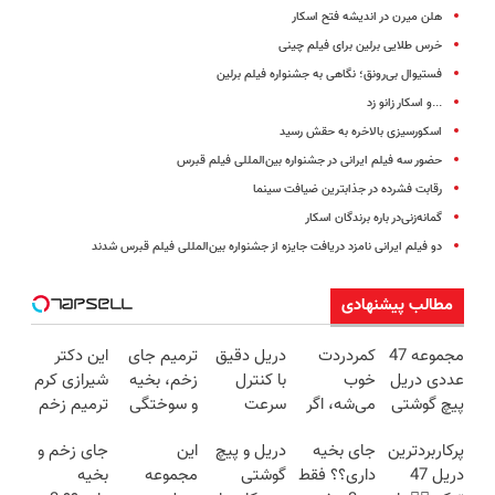
هلن میرن در اندیشه فتح اسکار
خرس طلایی برلین برای فیلم چینی
فستیوال بی‌رونق؛ نگاهی به جشنواره فیلم برلین
...و اسکار زانو زد
اسکورسیزی بالاخره به حقش رسید
حضور سه فیلم ایرانی در جشنواره بین‌المللی فیلم قبرس
رقابت فشرده در جذابترین ضیافت سینما
گمانه‌زنی‌در باره برندگان اسکار
دو فیلم ایرانی نامزد دریافت جایزه از جشنواره بین‌المللی فیلم قبرس شدند
مطالب پیشنهادی
مجموعه 47
کمردردت
دریل دقیق
ترمیم جای
این دکتر
عددی دریل
خوب
با کنترل
زخم، بخیه
شیرازی کرم
پیچ گوشتی
می‌شه، اگر
سرعت
و سوختگی
ترمیم زخم
شارژی
این
اتوماتیک 🎯
فقط در 3
ایرانی را
پرکاربردترین
جای بخیه
دریل و پیچ
این
جای زخم و
(تخفیف به
پرسشنامه
(مجموعه
هفته!!😍
ساخت!!!
دریل 47
داری؟؟ فقط
گوشتی
مجموعه
بخیه
مدت
رو پر کنی!!
47عددی +