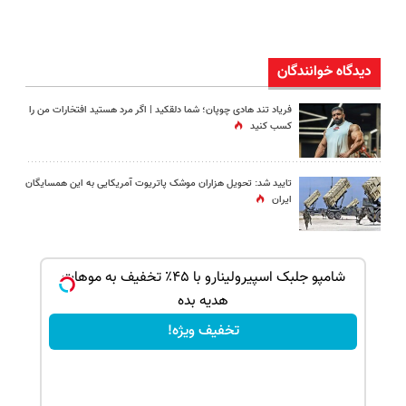
دیدگاه خوانندگان
فریاد تند هادی چوپان؛‌ شما دلقکید | اگر مرد هستید افتخارات من را
کسب کنید
تایید شد: تحویل هزاران موشک پاتریوت آمریکایی به این همسایگان
ایران
ک جهت
شامپو جلبک اسپیرولینارو با ۴۵٪ تخفیف به موهات
هدیه بده
تخفیف ویژه!