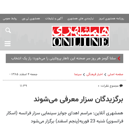
روزنامه همشهری امروز
نیازمندی های همشهری
آگهی و تبلیغات
همشهری تی وی
روابط عمومی ه
سلنا گومز هر روز سر صحنه این ناهار پروتئینی را می‌خورد؛ راز یک انتخاب
ساده و سیر
صفحه اصلی
اخبار فرهنگی
سینما
جمعه ۴ اسفند ۱۳۸۵ -
مجموع نظرات: ۰
۱۱:۳۹
برگزیدگان سزار معرفی می‌شوند
همشهری آنلاین: مراسم اهدای جوایز سینمایی سزار فرانسه (اسکار
فرانسوی) شنبه 23 فوریه(پنجم اسفند) برگزار می‌شود