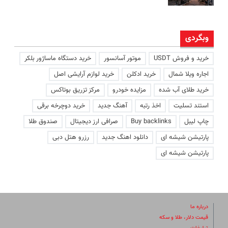
وبگردی
خرید و فروش USDT
موتور آسانسور
خرید دستگاه ماساژور بلکر
اجاره ویلا شمال
خرید ادکلن
خرید لوازم آرایشی اصل
خرید طلای آب شده
مزایده خودرو
مرکز تزریق بوتاکس
استند تسلیت
اخذ رتبه
آهنگ جدید
خرید دوچرخه برقی
چاپ لیبل
Buy backlinks
صرافی ارز دیجیتال
صندوق طلا
پارتیشن شیشه ای
دانلود اهنگ جدید
رزرو هتل دبی
پارتیشن شیشه ای
درباره ما
قیمت دلار، طلا و سکه