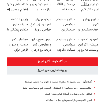
در ایران🇮🇷
چرخشی 360
از کمر درد بدون
خداحافظی کن!
این دکتر کرم
درجه فقط
نیاز به دارو!
(فیلم و ببین ◀
ترمیم کننده 23
امروز حراج شد
(◂پرسش‌نامه)
پرسش‌نامه رو
با این روش
دندان مصنوعی
میخوای برای
پایان دغدغه
روزه ساخت!
🔥 پرداخت
پرکن)
توی
سوئیسی:
کمر درد زیر تیغ
هزینه های
درب منزل
خونه،سفیدی و
جدیدترین
جراحی بری؟!
دندان پزشکی با
زیبایی دندوناتو
فناوری اروپا،
◗پرسش‌نامه رو
پک سفید
کمردردت خوب
دندان مصنوعی
بدون هیچ دارو
میخوای کمر
برگردون
سبک و مقاوم |
پر کن◖
کننده خانگی
می‌شه، اگر این
سوئیسی |
و عوارضی کمر
دردت رو بدون
(40%off)
پرداخت قسطی
پرسشنامه رو پر
سبک، مقاوم،
دردت رو درمان
قرص برای
کنی!!
طبیعی! ویزیت
کن!
همیشه خوب
رایگان+پرداخت
(پرسش‌نامه)
کنی؟
دیدگاه خوانندگان امروز
اقساطی😍
(◂پرسش‌نامه
پر بیننده‌ترین خبر امروز
رو پر کن)
گفت‌وگوی رئیس‌جمهور با مردم از امشب در تلویزیون پخش می‌شود
جدایی رسمی رامین رضاییان از استقلال | قدوس هم پرسپولیسی نشد
توافق ایران و عمان در آستانه نهایی شدن است
فوری | لغو برخی از تحریم‌های ایران + جزئیات