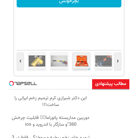
بچرخونش
›
‹
مطالب پیشنهادی
این دکتر شیرازی کرم ترمیم زخم ایرانی را
ساخت!!!
دوربین مداربسته پانوراما👈🏻 قابلیت چرخش
360°و سازگار با اندروید و ios
ترمیم جای زخم، بخیه و سوختگی فقط در 3