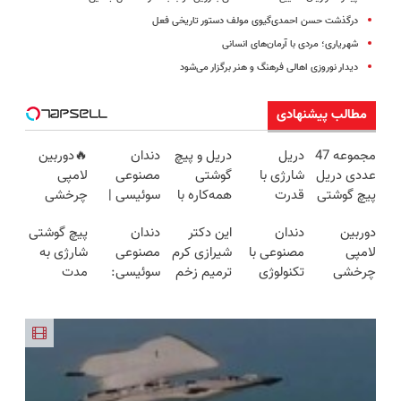
درگذشت حسن احمدی‌گیوی مولف دستور تاریخی فعل
شهریاری؛ مردی با آرمان‌های انسانی
دیدار نوروزی اهالی فرهنگ و هنر برگزار می‌شود
مطالب پیشنهادی
مجموعه 47
دریل
دریل و پیچ
دندان
🔥دوربین
عددی دریل
شارژی با
گوشتی
مصنوعی
لامپی
پیچ گوشتی
قدرت
همه‌کاره با
سوئیسی |
چرخشی
شارژی
سوپرمن😉
گیربکس
سبک،
360 درجه
دوربین
دندان
این دکتر
دندان
پیچ گوشتی
(تخفیف به
(مجموعه47عددی
هوشمند ⚙️
مقاوم،
🔥 پرداخت
لامپی
مصنوعی با
شیرازی کرم
مصنوعی
شارژی به
مدت
با گارانتی
(نصف
طبیعی!
درب منزل
چرخشی
تکنولوژی
ترمیم زخم
سوئیسی:
مدت
محدود)
تعویض)
قیمت بازار
ویزیت
+ گارانتی
360 درجه
دیجیتال
ایرانی را
جدیدترین
محدود
🔥)
رایگان+پرداخت
تعویض
فقط امروز
سوئیسی
ساخت!!!
فناوری
تخفیف
اقساطی😍
حراج شد🔥
🇨🇭
اروپا، سبک
خورد !
پرداخت
و مقاوم |
همین الان
درب منزل
پرداخت
سفارش بده
قسطی