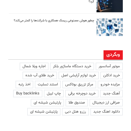
کرد؟
چطور هوش مصنوعی ریسک همکاری با شرکت‌ها را کمتر می‌کند؟
وبگردی
موتور آسانسور
خرید دستگاه ماساژور بلکر
اجاره ویلا شمال
خرید ادکلن
خرید لوازم آرایشی اصل
خرید طلای آب شده
مزایده خودرو
مرکز تزریق بوتاکس
استند تسلیت
اخذ رتبه
آهنگ جدید
خرید دوچرخه برقی
چاپ لیبل
Buy backlinks
صرافی ارز دیجیتال
صندوق طلا
پارتیشن شیشه ای
دانلود اهنگ جدید
رزرو هتل دبی
پارتیشن شیشه ای