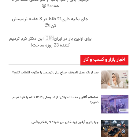
هفته!!😍
جای بخیه داری؟؟ فقط در 3 هفته ترمیمش
کن!😍
برای اولین بار در ایران🇮🇷 این دکتر کرم ترمیم
کننده 23 روزه ساخت!
اخبار بازار و کسب و کار
بعد از یک عمل ناموفق، جراح بینی ترمیمی را چگونه انتخاب کنیم؟
استعلام آنلاین خدمات دولتی: از کد پستی تا ثنا کدام را کجا انجام
دهیم؟
چرا باتری آیفون زود خالی می شود؟ ۹ راهکار واقعی