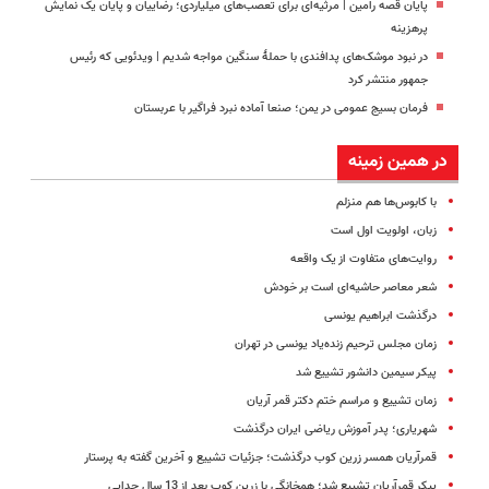
پایان قصه رامین | مرثیه‌ای برای تعصب‌های میلیاردی؛ رضاییان و پایان یک نمایش
پرهزینه
در نبود موشک‌های پدافندی با حملهٔ سنگین مواجه شدیم | ویدئویی که رئیس
جمهور منتشر کرد
فرمان بسیج عمومی در یمن؛ صنعا آماده نبرد فراگیر با عربستان
در همین زمینه
با کابوس‌ها هم منزلم
زبان، اولویت اول است
روایت‌های متفاوت از یک واقعه
شعر معاصر حاشیه‌ای است بر خودش
درگذشت ابراهیم یونسی
زمان مجلس ترحیم زنده‌یاد یونسی در تهران
پیکر سیمین دانشور تشییع شد
زمان تشییع و مراسم ختم دکتر قمر آریان
شهریاری؛ پدر آموزش ریاضی ایران درگذشت
قمر‌آریان همسر زرین کوب درگذشت؛ جزئیات تشییع و آخرین گفته به پرستار
پیکر قمر‌آریان تشییع شد؛ همخانگی با زرین کوب بعد از 13 سال جدایی