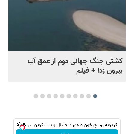
ماه +
کشتی‌ جنگ جهانی دوم از عمق آب
اف
بیرون زد! + فیلم
ما
 منزل🎁
گردونه رو بچرخون طلای دیجیتال و بیت کوین ببر 🎁😍