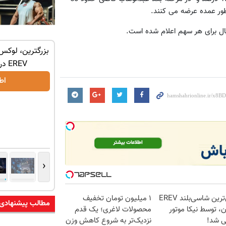
ور عمده عرضه می کنند.
نیکاموتور برگ برنده جدیدش را رو کرد، IM
ورود یک غول لوکس و هوشمند به ایران، IM
بزرگترین، لوکس‌
LS9 رسماً رونمایی شد
EREV در در ایران رونمایی شد
اطلاعات بیشتر..
اط
‹
لوکس‌ترین شاسی‌بلند EREV
۱ میلیون تومان تخفیف
مطالب پیشنهادی
ان، توسط نیکا موتور
محصولات لاغری؛ یک قدم
ی شد!
نزدیک‌تر به شروع کاهش وزن