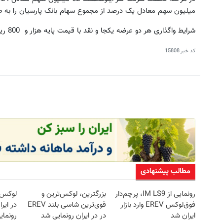
میلیون سهم معادل یک درصد از مجموع سهام بانک پارسیان را به ط
شرایط واگذاری هر دو عرضه یکجا و نقد با قیمت پایه هزار و 800 ریال برای هر سهم اعلام شده است.
لوکس‌ترین شاسی‌بلند EREV در ایران، توسط
کد خبر
15808
نیکا موتور رونمایی شد!
LS9 رسماً وارد بازار ایران شد
اطلاعات بیشتر..
اطلاعات بیشتر..
مطالب پیشنهادی
رونمایی از IM LS9، پرچم‌دار
بزرگترین، لوکس‌ترین و
فوق‌لوکس EREV وارد بازار
قوی‌ترین شاسی بلند EREV
در ایر
ایران شد
در در ایران رونمایی شد
رونمای