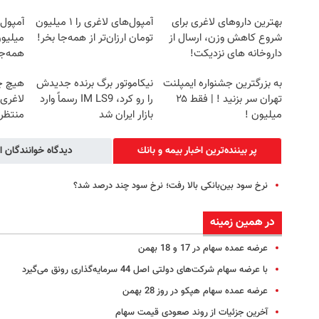
بهترین داروهای لاغری برای
آمپول‌های لاغری را ۱ میلیون
آمپول 
شروع کاهش وزن، ارسال از
تومان ارزان‌تر از همه‌جا بخر!
میلیون
داروخانه های نزدیکت!
همه‌جا
به بزرگترین جشنواره ایمپلنت
نیکاموتور برگ برنده جدیدش
هیچ چ
تهران سر بزنید ! | فقط ۲۵
را رو کرد، IM LS9 رسماً وارد
لاغری
میلیون !
بازار ایران شد
منتظرت
پر بیننده‌ترین اخبار بيمه و بانك
دیدگاه خوانندگان ا
نرخ سود بین‌بانکی بالا رفت؛ نرخ سود چند درصد شد؟
در همین زمینه
عرضه عمده سهام در 17 و 18 بهمن
با عرضه سهام شرکت‌های دولتی اصل 44 سرمایه‌گذاری رونق می‌گیرد
عرضه عمده سهام هپکو در روز 28 بهمن
آخرین جزئیات از روند صعودی قیمت سهام