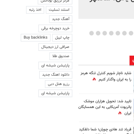
مرکز تزریق بوتاکس
استند تسلیت
اخذ رتبه
آهنگ جدید
خرید دوچرخه برقی
چاپ لیبل
Buy backlinks
صرافی ارز دیجیتال
صندوق طلا
پارتیشن شیشه ای
شاید ناچار شویم کنترل تنگه هرمز
دانلود اهنگ جدید
را به ایران واگذار کنیم
رزرو هتل دبی
پارتیشن شیشه ای
تایید شد: تحویل هزاران موشک
پاتریوت آمریکایی به این همسایگان
ایران
فریاد تند هادی چوپان؛‌ شما دلقکید