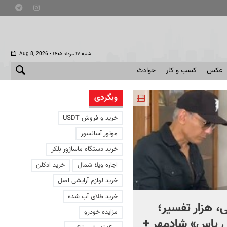
- شنبه ۱۷ مرداد ۱۴۰۵
Aug 8, 2026
عکس
کسب و کار
حوادث
وبگردی
خرید و فروش USDT
موتور آسانسور
خرید دستگاه ماساژور بلکر
اجاره ویلا شمال
خرید ادکلن
خرید لوازم آرایشی اصل
خرید طلای آب شده
، هزار تفسیر؛
ماجرای کنار گذاشتن سلاح
مزایده خودرو
ل یاس» شادمهر +
حماس چیست؟ + ویدئو