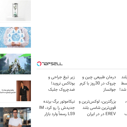
لند
درمان طبیعی چین و
زیر تیغ جراحی و
توسط
چروک در 30روز با کرم
بوتاکس نروید!
 شد!
جوانساز
ضدچروک جلبک
آلمانی(45%تخفیف)
با40%تخفیف
،
بزرگترین، لوکس‌ترین و
نیکاموتور برگ برنده
قوی‌ترین شاسی بلند
جدیدش را رو کرد، IM
ف
EREV در در ایران
LS9 رسماً وارد بازار
رونمایی شد
ایران شد