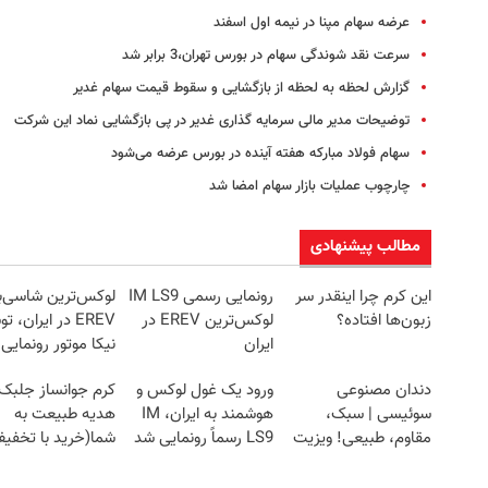
عرضه سهام مپنا در نیمه اول اسفند
سرعت نقد شوندگی سهام در بورس تهران،3 برابر شد
گزارش لحظه به لحظه از بازگشایی و سقوط قیمت سهام غدیر
توضیحات مدیر مالی سرمایه گذاری غدیر در پی بازگشایی نماد این شرکت
سهام فولاد مبارکه هفته آینده در بورس عرضه می‌شود
چارچوب عملیات بازار سهام امضا شد
مطالب پیشنهادی
این کرم چرا اینقدر سر
رونمایی رسمی IM LS9
لوکس‌ترین شاسی‌ب
زبون‌ها افتاده؟
لوکس‌ترین EREV در
EREV در ایران، 
ایران
نیکا موتور رونمایی
دندان مصنوعی
ورود یک غول لوکس و
کرم جوانساز جلبک
سوئیسی | سبک،
هوشمند به ایران، IM
هدیه طبیعت به
مقاوم، طبیعی! ویزیت
LS9 رسماً رونمایی شد
شما(خرید با تخفی
رایگان+پرداخت
ویژه)
اقساطی😍