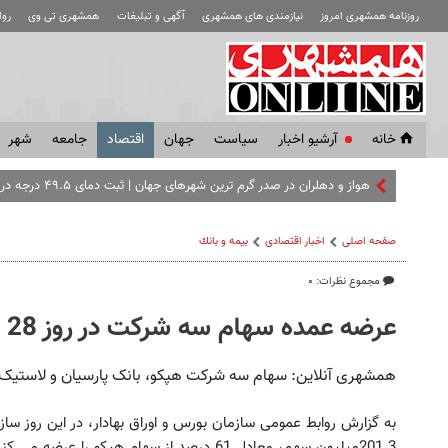
روزنامه همشهری امروز
نیازمندی های همشهری
آگهی و تبلیغات
همشهری تی وی
رو
خانه
آرشیو اخبار
سياست
جهان
اقتصاد
جامعه
شهر
هواز و دهلران در صدر گرم‌ ترین شهرهای جهان | ثبت دمای ۴۹.۵ درجه در جنوب
صفحه اصلی
اخبار اقتصادی
بيمه و بانك
مجموع نظرات: ۰
عرضه عمده سهام سه شرکت در روز 28 بهمن
همشهری آنلاین: سهام سه شرکت هپکو، بانک پارسیان و لاستیک البرز 28 بهمن 85 به صورت عمده عرضه
به گزارش روابط عمومی سازمان بورس و اوراق بهادار، در این روز 
201.3میلیون سهم، معادل 61 درصد از سهام هپکو را عرضه می کند.