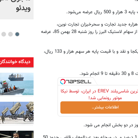
بالستیک ایران، چالش
ویدئو
 می‌شود.
راهبردی آمریکا شد
زاره جدید تجارت و سحرخیزان تجارت نوین،
2.15میلیون سهم در مجموع 4.3 میلیون سهم، معادل 6.72 درصد از سهام لاستیک البرز را روز شنبه 28 بهمن 85، عرضه
روابط عمومی سازمان بورس، شرایط واگذاری این سهام را به صورت یکجا و نقد و با قیمت پایه هر سهم هزار و 133 ریال،
دیدگاه خوانندگان
ود.
لوکس‌ترین شاسی‌بلند EREV در ایران، توسط نیکا
موتور رونمایی شد!
اطلاعات بیشتر..
در مرحله نخست شرکت کنز اینوستمنت 62 میلیون سهم معادل 1.24 درصد و در مرحله بعد عبدالوهاب قاضی حدود 50