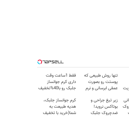
تنها روش طبیعی که
فقط 1ساعت وقت
پوستت رو بصورت
داری کرم جوانساز
زیت
عمقی ابرسانی و نرم
جلبک رو با40%تخفیف
میکنه
بخری!
انی
زیر تیغ جراحی و
کرم جوانساز جلبک،
وک
بوتاکس نروید!
هدیه طبیعت به
ضدچروک جلبک
شما(خرید با تخفیف
با40%تخفیف
ویژه)