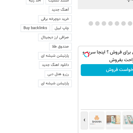
استند تسلیت
اخذ رتبه
آهنگ جدید
خرید دوچرخه برقی
چاپ لیبل
Buy backlinks
صرافی ارز دیجیتال
صندوق طلا
رای فروش ؟ اینجا سریع و
پارتیشن شیشه ای
احت بفروش
دانلود اهنگ جدید
خواست فروش
رزرو هتل دبی
پارتیشن شیشه ای
›