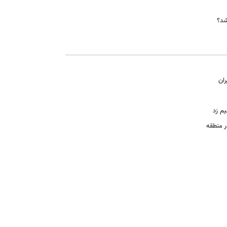
شد؟
ران
یم زد
ر منطقه