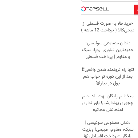
خرید طلا به صورت قسطی از
دیجی‌کالا ( پرداخت 12 ماهه )
دندان مصنوعی سوئیسی:
جدیدترین فناوری اروپا، سبک
و مقاوم | پرداخت قسطی
تنها راه ثروتمند شدن واقعی❗❗
بعد از این دوره تو خواب هم
پول در بیار😍
میخوایم رایگان بهت یاد بدیم
چجوری پولدارشی! باور نداری
امتحانش مجانیه
دندان مصنوعی سوئیسی |
سبک، مقاوم، طبیعی! ویزیت
رایگان+پرداخت اقساطی😍