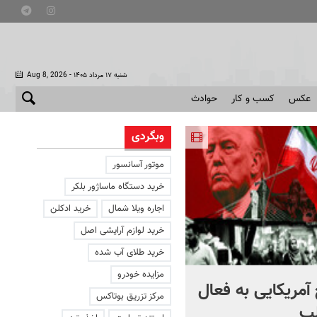
- شنبه ۱۷ مرداد ۱۴۰۵
Aug 8, 2026
عکس
کسب و کار
حوادث
وبگردی
موتور آسانسور
خرید دستگاه ماساژور بلکر
اجاره ویلا شمال
خرید ادکلن
خرید لوازم آرایشی اصل
خرید طلای آب شده
مزایده خودرو
آمریکایی به فعال
با دوچرخه به مترو بروید
مرکز تزریق بوتاکس
ب