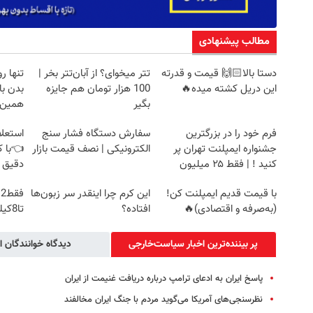
مطالب پیشنهادی
دستا بالا🙌🏻 قیمت و قدرته
تتر میخوای؟ از آبان‌تتر بخر |
تنها 
این دریل کشته میده🔥
100 هزار تومان هم جایزه
بدن با
بگیر
همین ا
فرم خود را در بزرگترین
سفارش دستگاه فشار سنج
استعلا
جشنواره ایمپلنت تهران پر
الکترونیکی | نصف قیمت بازار
👈با ک
کنید ! | فقط ۲۵ میلیون
دقیق 
با قیمت قدیم ایمپلنت کن!
این کرم چرا اینقدر سر زبون‌ها
ف
(به‌صرفه و اقتصادی)🔥
افتاده؟
تا8کیلو کم کن!با تخفیف ویژه
پر بیننده‌ترین اخبار سیاست‌خارجی
دیدگاه خوانندگان ا
پاسخ ایران به ادعای ترامپ درباره دریافت غنیمت از ایران
نظرسنجی‌های آمریکا می‌گوید مردم با جنگ ایران مخالفند