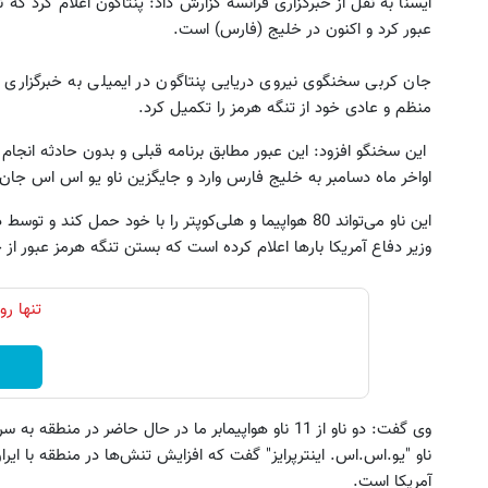
ایسنا به نقل از خبرگزاری فرانسه گزارش داد: پنتاگون اعلام کرد که نا
عبور کرد و اکنون در خلیج (فارس) است.
جان کربی سخنگوی نیروی دریایی پنتاگون در ایمیلی به خبرگزاری فر
منظم و عادی خود از تنگه هرمز را تکمیل کرد.
این سخنگو افزود: این عبور مطابق برنامه قبلی و بدون حادثه انجام ش
اواخر ماه دسامبر به خلیج فارس وارد و جایگزین ناو یو اس اس جا
 جمع بازاریابان بیمه سامان بپیوندید و
تنها راه رهایی از ریزش مو! شام
درآمد بالا کسب کنید
جلبک(45% تخفیف)
این ناو می‌تواند 80 هواپیما و هلی‌کوپتر را با خود حمل کن
وزیر دفاع آمریکا بارها اعلام کرده است که بستن تنگه هرمز عبور از 
تکمیل فرم
خرید محصول
تنها ر
ناو "یو.اس.اس. اینترپرایز" گفت که افزایش تنش‌ها در منطقه با ایر
آمریکا است.