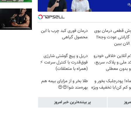
روش قطعی درمان بوی
درمان فوری کبد چرب با این
 گارانتی عودت وجه‼️
محصول گیاهی
لان ببین
م آنلاین خلافی خودرو
دریل و پیچ گوشتی شارژی
د ملی و پلاک، سریع،
فوق‌قدرت با کنترل سرعت ⚡
و بدون معطلی
(همراه با متعلقات)
قط2ماه! پودرجلبک بخور و
طلا بخر و از مزایای بیمه هم
بهره‌مند شو!😍😍
مروز
پر بیننده‌ترین خبر امروز