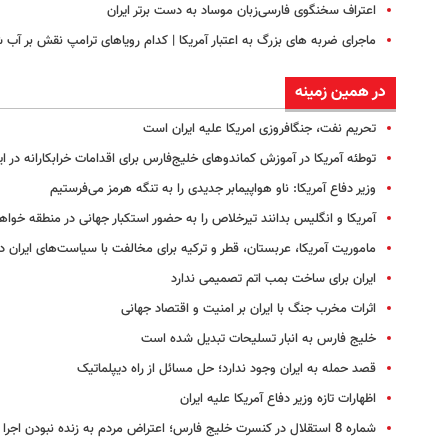
اعتراف سخنگوی فارسی‌زبان موساد به دست برتر ایران
ماجرای ضربه های بزرگ به اعتبار آمریکا | کدام رویاهای ترامپ نقش بر آب 
در همین زمینه
تحریم نفت، جنگ‎افروزی امریکا علیه ایران است
توطئه آمریکا در آموزش کماندوهای خلیج‌فارس برای اقدامات خرابکارانه در ای
وزیر دفاع آمریکا: ناو هواپیمابر جدیدی را به تنگه هرمز می‌فرستیم
آمریکا و انگلیس بدانند تیرخلاص را به حضور استکبار جهانی در منطقه خواه
ماموریت آمریکا، عربستان، قطر و ترکیه برای مخالفت با سیاست‌های ایران د
ایران برای ساخت بمب اتم تصمیمی ندارد
اثرات مخرب جنگ با ایران بر امنیت و اقتصاد جهانی
خلیج فارس به انبار تسلیحات تبدیل شده است
قصد حمله به ایران وجود ندارد؛ حل مسائل از راه دیپلماتیک
اظهارات تازه وزیر دفاع آمریکا علیه ایران
شماره 8 استقلال در کنسرت خلیج فارس؛‌ اعتراض مردم به زنده نبودن اجرا