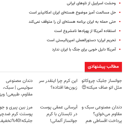
وحشت اسراییل از ناوهای ایرانی
حل مسالمت آمیز موضوع هسته‌ای ایران امکانپذیر است
حتی حمله به ایران برنامه هسته‌ای آن را متوقف نمی‌کند
استفاده آمریکا از پهپاد‌ها نامشروع است
تحریم ایران؛ دستورالعملی امپریالیستی است
آمریکا دلیل خوبی برای جنگ با ایران ندارد
مطالب پیشنهادی
جوانساز جلبک چروکاتو
این کرم چرا اینقدر سر
دندان مصنوعی
مثل اتو صاف میکنه😍
زبون‌ها افتاده؟
سوئیسی | سبک،
مقاوم، طبیعی! وی
رایگان+پرداخت
دندان مصنوعی سبک و
آبرسانی عمقی پوست
مرز بین پیری و جو
اقساطی😍
مقاوم می‌خوای؟
در تابستان با کرم
پوستت کرم ضدچر
پرداخت اقساطی هم
جوانساز آلمانی!
جلبکه!40%تخفیف
داریم!😍 | 📍تهران