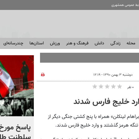
ابط عمومی همشهری
محله
زندگی
دانش
فرهنگ و هنر
ورزش
استان‌ها
چندرسانه‌ای
دوشنبه ۳ بهمن ۱۳۹۰ - ۱۲:۱۹
۰ نفر
ارد خلیج فارس شدند
راهام لینکلن» همراه با پنج کشتی جنگی دیگر از
شادمهر عقیلی قطعه «گل
پاسخ مورخ 
تنگه هرمز گذشتند و وارد خلیج فارس شدند.
یاس» را بازخوانی کرد | ببینید
سلطنت طل