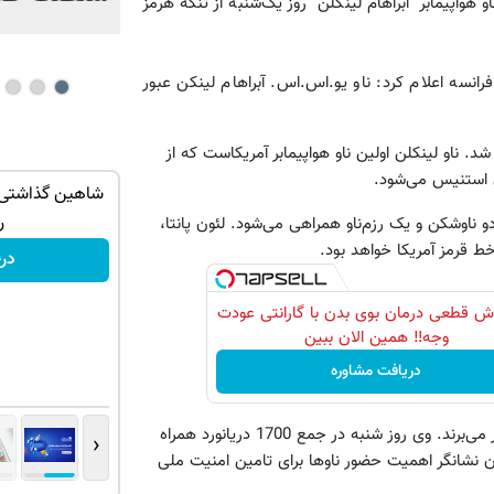
و هواپیمابر "آبراهام لینکلن" روز یک‌شنبه از تنگه هرمز
انسه اعلام کرد: ناو یو.اس.اس. آبراهام لینکن عبور
د. ناو لینکلن اولین ناو هواپیمابر آمریکاست که از
ن استنیس می‌شود.
پو تقویتی
جای این پک تقویت موی جلبک توی حمومت
شاهین گذاشتی ب
خالیه!45%تخفیف
ر
د و توسط دو ناوشکن و یک رزم‌ناو همراهی می‌شود. لئون پانتا،
خط قرمز آمریکا خواهد بود.
خرید محصول
در
وش قطعی درمان بوی بدن با گارانتی عودت
وجه‼️ همین الان ببین
دریافت مشاوره
وی گفت: دو ناو از 11 ناو هواپیمابر ما در حال حاضر در منطقه به سر می‌برند. وی روز شنبه در جمع 1700 دریانورد همراه
‹
ان نشانگر اهمیت حضور ناوها برای تامین امنیت ملی