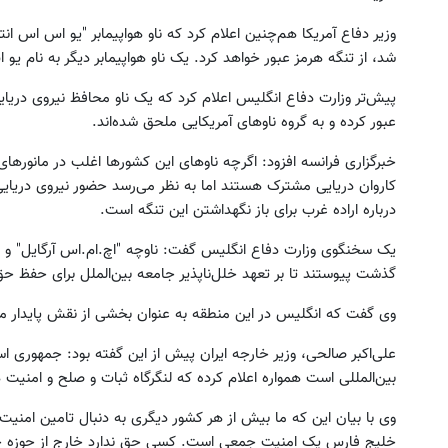
وزیر دفاع آمریکا هم‌چنین اعلام کرد که ناو هواپیمابر "یو اس اس ان
شد، از تنگه هرمز عبور خواهد کرد. یک ناو هواپیمابر دیگر به نام ی
پیش‌تر وزارت دفاع انگلیس اعلام کرد که یک ناو محافظ نیروی دریا
عبور کرده و به گروه ناوهای آمریکایی ملحق شده‌اند.
خبرگزاری فرانسه افزود: اگرچه ناوهای این کشورها اغلب در مانورها
کاروان دریایی مشترک هستند اما به نظر می‌رسد حضور نیروی دریایی 
درباره اراده غرب برای باز نگهداشتن این تنگه است.
یک سخنگوی وزارت دفاع انگلیس گفت: ناوچه "اچ.ام.اس آرگایل" و شنا
گذشت پیوستند تا بر تعهد خلل‌ناپذیر جامعه بین‌الملل برای حفظ 
وی گفت که انگلیس در این منطقه به عنوان بخشی از نقش پایدار م
علی‌اکبر صالحی، وزیر خارجه ایران پیش از این گفته بود: جمهوری ا
بین‌المللی است همواره اعلام کرده که لنگرگاه ثبات و صلح و امنی
وی با بیان این که ما بیش از هر کشور دیگری به دنبال تامین امنی
خلیج فارس یک امنیت جمعی است. کسی حق ندارد خارج از حوزه خ