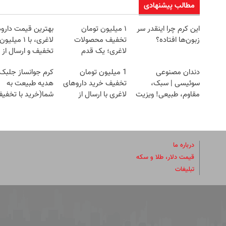
مطالب پیشنهادی
این کرم چرا اینقدر سر
۱ میلیون تومان
بهترین قیمت دارو
زبون‌ها افتاده؟
تخفیف محصولات
لاغری، با ۱ میلیون
لاغری؛ یک قدم
تخفیف و ارسال از
نزدیک‌تر به شروع
داروخانه‌
دندان مصنوعی
1 میلیون تومان
کرم جوانساز جلبک
کاهش وزن
سوئیسی | سبک،
تخفیف خرید داروهای
هدیه طبیعت به
مقاوم، طبیعی! ویزیت
لاغری با ارسال از
شما(خرید با تخفی
رایگان+پرداخت
داروخانه و پک یخ!
ویژه)
اقساطی😍
درباره ما
قیمت دلار، طلا و سکه
تبلیغات