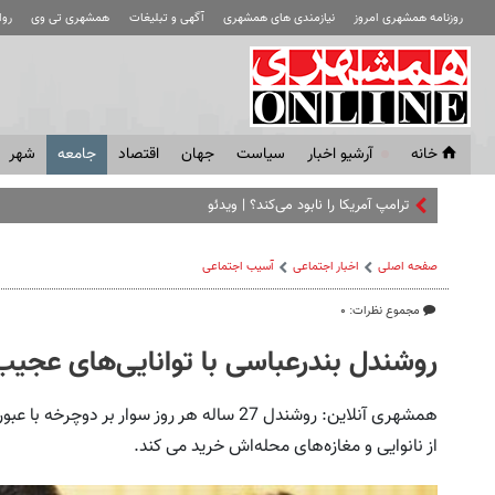
روزنامه همشهری امروز
نیازمندی های همشهری
آگهی و تبلیغات
همشهری تی وی
رو
خانه
آرشیو اخبار
سياست
جهان
اقتصاد
جامعه
شهر
ترامپ آمریکا را نابود می‌کند؟ | ویدئو
صفحه اصلی
اخبار اجتماعی
آسیب اجتماعی
مجموع نظرات: ۰
روشندل بندرعباسی با توانایی‌های عجیب
همشهری آنلاین: روشندل 27 ساله هر روز سوار بر
از نانوایی و مغازه‌های محله‌اش خرید می کند.