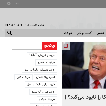
- یکشنبه ۱۸ مرداد ۱۴۰۵
Aug 9, 2026
عکس
کسب و کار
حوادث
وبگردی
خرید و فروش USDT
موتور آسانسور
خرید دستگاه ماساژور بلکر
اجاره ویلا شمال
خرید ادکلن
خرید لوازم آرایشی اصل
خرید طلای آب شده
 را نابود می‌کند؟ |
تصویری دردناک از دلفینی ک
مزایده خودرو
یک هفته کنار جسد بچه‌اش