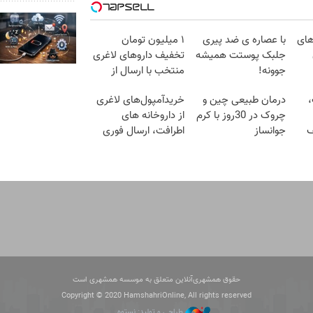
های
با عصاره ی ضد پیری
۱ میلیون تومان
جلبک پوستت همیشه
تخفیف داروهای لاغری
جوونه!
منتخب با ارسال از
داروخانه نزدیکت
،
درمان طبیعی چین و
خریدآمپول‌های لاغری
چروک در 30روز با کرم
از داروخانه های
ف
جوانساز
اطرافت، ارسال فوری
آلمانی(45%تخفیف)
همراه با پک یخ!
حقوق همشهری‌آنلاین متعلق به موسسه همشهری است
Copyright © 2020 HamshahriOnline, All rights reserved
طراحی و تولید: نستوه