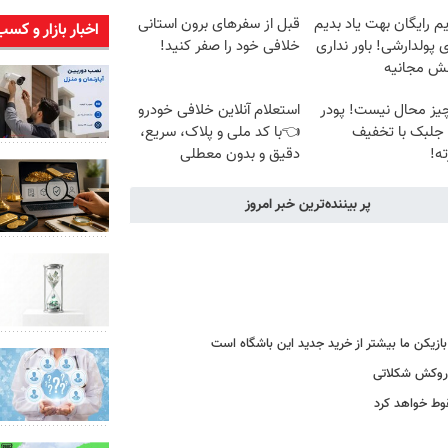
م رایگان بهت یاد بدیم
قبل از سفرهای برون استانی
اخبار بازار و کسب
پولدارشی! باور نداری
خلافی خود را صفر کنید!
نش مجانیه
یز محال نیست! پودر
استعلام آنلاین خلافی خودرو
 جلبک با تخفیف
👈با کد ملی و پلاک، سریع،
ه!
دقیق و بدون معطلی
پر بیننده‌ترین خبر امروز
ا روکش شکلاتی
قوط خواهد کرد