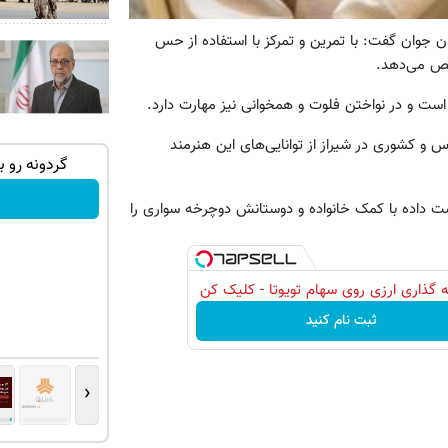
ان جوان گفت: با تمرین و تمرکز با استفاده از حس
یص می‌دهد.
ت و در نواختن فلوت و همخوانی نیز مهارت دارد.
س و کشوری در شیراز از توانایی‌های این هنرمند
با یک برگ
به بزرگترین جشنواره ایمپلنت تهران سر بزنید
گردونه رو بچرخ
! | فقط ۲۵ میلیون !
م از دست داده با کمک خانواده و دوستانش دوچرخه سواری را
رزرورایگان نوبت
 گذاری ارزی روی سهام تویوتا - کلیک کن
ثبت نام کنید
‹