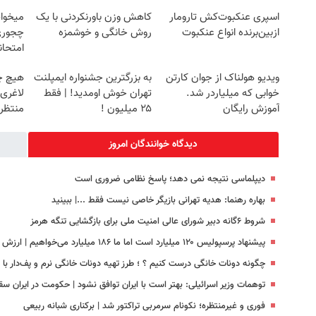
اسپری عنکبوت‌‌کش تارومار
کاهش وزن باورنکردنی با یک
میخوای
ازبین‌برنده انواع عنکبوت
روش خانگی و خوشمزه
چجوری 
امتحا
ویدیو هولناک از جوان کارتن
به بزرگترین جشنواره ایمپلنت
هیچ چ
خوابی که میلیاردر شد.
تهران خوش اومدید! | فقط
لاغری
آموزش رایگان
۲۵ میلیون !
منتظرت
دیدگاه خوانندگان امروز
دیپلماسی نتیجه‌ نمی دهد؛ پاسخ نظامی ضروری است
بهاره رهنما: هدیه تهرانی بازیگر خاصی نیست فقط ...|‌ ببینید
شروط ۶گانه دبیر شورای عالی امنیت ملی برای بازگشایی تنگه هرمز
پیشنهاد پرسپولیس ۱۲۰ میلیارد است اما ما ۱۸۶ میلیارد می‌خواهیم | ارزش بازیکن ما بیشتر از خرید جدید این باشگاه است
چگونه دونات خانگی درست کنیم ؟ ؛ طرز تهیه دونات خانگی نرم و پف‌دار ب
توهمات وزیر اسرائیلی: بهتر است با ایران توافق نشود | حکومت در ایران س
فوری و غیرمنتظره؛‌ نکونام سرمربی تراکتور شد | برکناری شبانه ربیعی