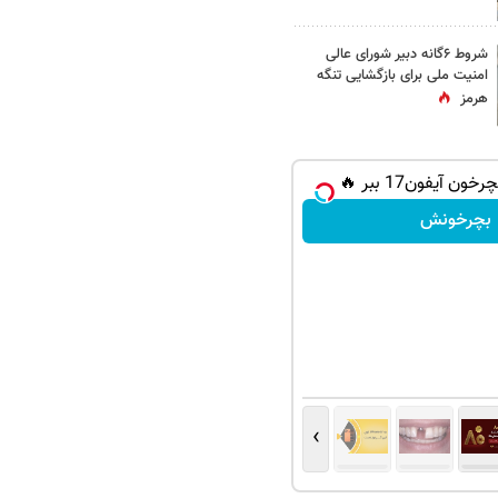
شروط ۶گانه دبیر شورای عالی
امنیت ملی برای بازگشایی تنگه
هرمز
ون آیفون17 ببر 🔥
بچرخونش
›