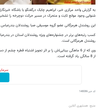
به گزارش واحد مرکزی خبر، ابراهیم چابک درگفتگو با باشگاه خبرنگار
شنوایی وجود موانع ثابت و متحرک در مسیر حرکت دوچرخه را تشخ
این روشندل هرمزگانی عضو گروه موسیقی صبا روشندلان بندرعباس اس
کسب رتبه‌های برتر در جشنواره‌های ویژه روشندلان استان در بندرعبا
ین کوییک گذاشتی برای فروش ؟ اینجا
خرید اقساطی طلا و گوشی فقط 
روشندل هرمزگانی است.
سریع و راحت بفروش
چک صیادی
وی که از 6 ماهگی بینایی‌اش را بر اثر تجویز اشتباه قطره چش
درخواست فروش
درخواست اعتبار
از 8 سالگی یاد گرفته است.
سرمایه
کد خبر
148086
منبع: همشهری آنلاین