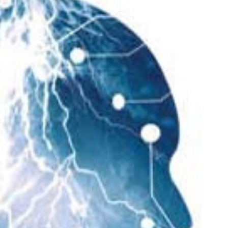
ین سمند و دنا گذاشتی برای فروش ؟
به بزرگترین جشنواره ایمپلنت تهر
اینجا سریع و راحت بفروش
! | فقط ۲۵ میلیون !
درخواست فروش
رزرورایگان نوبت