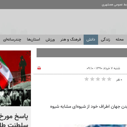
ابط عمومی همشهری
محله
زندگی
دانش
فرهنگ و هنر
ورزش
استان‌ها
چندرسانه‌ای
شنبه ۷ خرداد ۱۳۹۰ - ۰۹:۱۰
۰ نفر
دیدن جهان اطراف خود از شیوه‌ای مشابه شیوه
شادمهر عقیلی قطعه «گل
پاسخ مورخ 
یاس» را بازخوانی کرد | ببینید
سلطنت طل