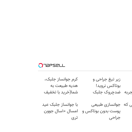
زیر تیغ جراحی و
کرم جوانساز جلبک،
بوتاکس نروید!
هدیه طبیعت به
ربه
ضدچروک جلبک
شما(خرید با تخفیف
با40%تخفیف
ویژه)
ی که
جوانسازی طبیعی
با جوانساز جلبک عید
پوست بدون بوتاکس و
امسال ۱۰سال جوون
جراحی
تری