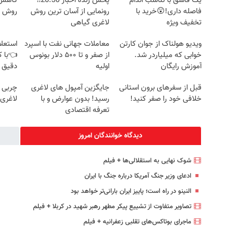
یک قاشق با تناسب اندام
پخش زنده اخبار 20:30‼️
کاهش و
فاصله داری!😲خرید با
رونمایی از آسان ترین روش
روش خ
تخفیف ویژه
لاغری گیاهی
ویدیو هولناک از جوان کارتن
معاملات جهانی نفت با اسپرد
استعلا
خوابی که میلیاردر شد.
از صفر و تا ۵۰۰ دلار بونوس
👈با ک
آموزش رایگان
اولیه
دقیق 
قبل از سفرهای برون استانی
جایگزین آمپول های لاغری
چربی س
خلافی خود را صفر کنید!
رسید! بدون عوارض و با
لاغری
تعرفه اقتصادی
دیدگاه خوانندگان امروز
شوک نهایی به استقلالی‌ها + فیلم
ادعای وزیر جنگ آمریکا درباره جنگ با ایران
النینو در راه است؛ پاییز ایران بارانی‌تر خواهد بود
تصاویر متفاوت از تشییع پیکر مطهر رهبر شهید در کربلا + فیلم
ماجرای بوتاکس‌های تقلبی زعفرانیه + فیلم