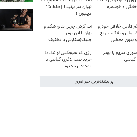
زن باورنکردنی با یک
به بزرگترین جشنواره ایمپلنت
انگی و خوشمزه
تهران سر بزنید ! | فقط ۲۵
میلیون !
م آنلاین خلافی خودرو
آب کردن چربی های شکم و
د ملی و پلاک، سریع،
پهلو با این پودر
و بدون معطلی
جلبک(سفارش با تخفیف
ویژه)
وزی سریع با پودر
رازی که هیچکس لو نداده!
 گیاهی
خرید بمب لاغری گیاهی با
موجودی محدود
پر بیننده‌ترین خبر امروز