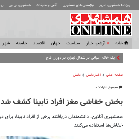
روزنامه همشهری امروز
نیازمندی های همشهری
آگهی و تبلیغات
همشهری تی وی
رو
خانه
آرشیو اخبار
سياست
جهان
اقتصاد
جامعه
شهر
یک خانه اعیانی در شمال تهران در دوران قاجار + عکس
صفحه اصلی
اخبار دانش
دانش
مجموع نظرات: ۰
بخش خفاشی مغز افراد نابینا کشف شد
همشهری آنلاین: دانشمندان دریافتند برخی از افراد نابینا، برای 
خفاش‌ها استفاده می‌کنند