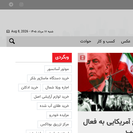
- شنبه ۱۷ مرداد ۱۴۰۵
Aug 8, 2026
عکس
کسب و کار
حوادث
وبگردی
موتور آسانسور
خرید دستگاه ماساژور بلکر
اجاره ویلا شمال
خرید ادکلن
خرید لوازم آرایشی اصل
خرید طلای آب شده
مزایده خودرو
آمریکایی به فعال
با دوچرخه به مترو بروید
مرکز تزریق بوتاکس
ب