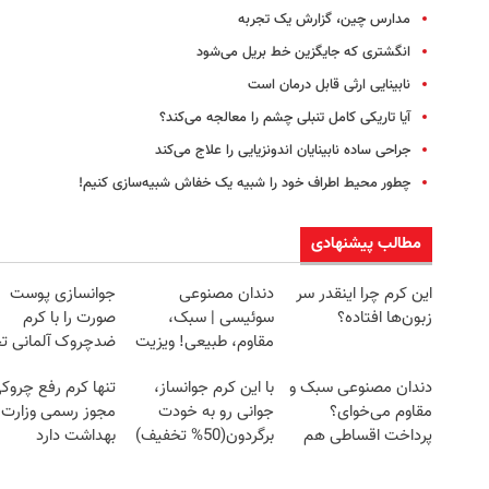
مدارس چین، گزارش یک تجربه
انگشتری که جایگزین خط بریل می‌شود
نابینایی ارثی قابل درمان است
آیا تاریکی کامل تنبلی چشم را معالجه می‌کند؟
جراحی ساده نابینایان اندونزیایی‌ را علاج می‌کند
چطور محیط اطراف خود را شبیه یک خفاش‌ شبیه‌سازی کنیم!
مطالب پیشنهادی
این کرم چرا اینقدر سر
دندان مصنوعی
جوانسازی پوست
زبون‌ها افتاده؟
سوئیسی | سبک،
صورت را با کرم
مقاوم، طبیعی! ویزیت
ضدچروک آلمانی تج
رایگان+پرداخت
کنید!
دندان مصنوعی سبک و
با این کرم جوانساز،
تنها کرم رفع چروک
اقساطی😍
مقاوم می‌خوای؟
جوانی رو به خودت
مجوز رسمی وزارت
پرداخت اقساطی هم
برگردون(50% تخفیف)
بهداشت دارد
داریم!😍 | 📍تهران