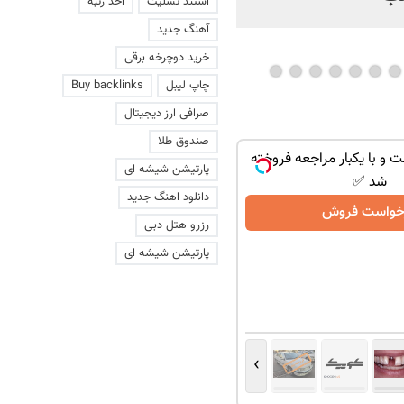
استند تسلیت
اخذ رتبه
آهنگ جدید
خرید دوچرخه برقی
چاپ لیبل
Buy backlinks
صرافی ارز دیجیتال
صندوق طلا
ت و با یکبار مراجعه فروخته
پارتیشن شیشه ای
شد ✅
دانلود اهنگ جدید
خواست فروش
رزرو هتل دبی
پارتیشن شیشه ای
›