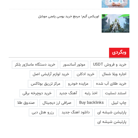
اوریکس گیم؛ مرجع خرید یوسی پابجی موبایل
وبگردی
خرید و فروش USDT
موتور آسانسور
خرید دستگاه ماساژور بلکر
اجاره ویلا شمال
خرید ادکلن
خرید لوازم آرایشی اصل
خرید طلای آب شده
مزایده خودرو
مرکز تزریق بوتاکس
استند تسلیت
اخذ رتبه
آهنگ جدید
خرید دوچرخه برقی
چاپ لیبل
Buy backlinks
صرافی ارز دیجیتال
صندوق طلا
پارتیشن شیشه ای
دانلود اهنگ جدید
رزرو هتل دبی
پارتیشن شیشه ای