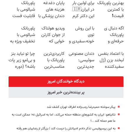
بهترین پاوربانک
برای اولین بار
پایان دغدغه
پاوربانک
با کمترین
در ایران🇮🇷
هزینه های
شیائومی با
قیمت❗
این دکتر کرم
دندان پزشکی با
قابلیت فست
ترمیم کننده 23
پک سفید
شارژ در زمان
اگه دنبال ی
با این روش
ویدیو هولناک
پاوربانک
روزه ساخت!
کننده خانگی
های بی برقی⚡
پاوربانک
توی
از جوان کارتن
شیائومی با
حرفه‌ای و
خونه،سفیدی و
خوابی که
تخفیف ویژه به
قیمت مناسبی
زیبایی دندوناتو
میلیاردر شد.
مدت محدود🔥
با اعتماد بنفس
دندان مصنوعی
کاربردی‌ترین
چرا تو نباید بنز
تخفیف رو از
برگردون
آموزش رایگان
لبخند بزن (ژل
سوئیسی:
پاوربانک با
و بی‌ام‌و زیر پات
دست نده👌🏻
(40%off)
سفیدکننده
جدیدترین
مناسب‌ترین
باشه؟ (دوره
دندان40%تخفیف)
فناوری اروپا،
قیمت❗
رایگان درآمد
سبک و مقاوم |
میلیاردی)
دیدگاه خوانندگان امروز
پرداخت قسطی
پر بیننده‌ترین خبر امروز
پیکر سوخته حمیدرضا رجب‌زاده اطراف تهران کشف شد
نتانیاهو: ایران به کشورهای منطقه حمله می‌کند، اما به اسرائیل نه؛ ممکن است به
ما هم حمله کند ...!
به این پرسپولیسی تذکر دادم ادبیاتش را درست کند | بزرگتر از رضاییان هم رفته