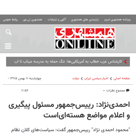
روزنامه همشهری امروز
نیازمندی های همشهری
آگهی و تبلیغات
همشهری تی وی
روابط عمومی ه
کارشناس عرب خطاب به آمریکایی‌ها: ننگ حمله به مدرسه میناب تا ابد بر
پیشانی
صفحه اصلی
اخبار سیاسی ایران
دولت
چهارشنبه ۱۱ بهمن ۱۳۸۵ -
مجموع نظرات: ۰
۱۱:۵۶
احمدی‌نژاد: رییس‌جمهور مسئول پیگیری
و اعلام ‌مواضع هسته‌ای‌است
"محمود احمدی نژاد" رییس‌جمهور گفت: سیاست‌های کلان نظام