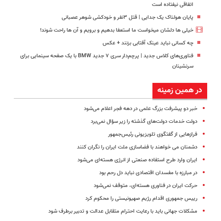
اتفاقی نیفتاده است
پایان هولناک یک جدایی | قتل ۳نفر و خودکشی شوهر عصبانی
خیلی ها دلشان میخواست ما استعفا بدهیم و برویم و آن ها راحت شوند!
چه کسانی نباید عینک آفتابی بزنند + عکس
فناوری‌های کلاس جدید | پرچم‌دار سری ۷ جدید BMW با یک صفحه سینمایی برای
سرنشینان
در همین زمینه
خبر دو پیشرفت بزرگ علمی در دهه فجر اعلام می‌شود
دولت خدمات دولت‌های گذشته را زیر سؤال نمی‌برد
فرازهایی از گفتگوی تلویزیونی رئیس‌جمهور
دشمنان می خواهند با فضاسازی ملت ایران را نگران کنند
ایران وارد طرح استفاده صنعتی از انرژی هسته‌ای می‌شود
در مبارزه با مفسدان اقتصادی نباید دل رحم بود
حرکت ایران در فناوری هسته‌ای، متوقف نمی‌شود
رییس جمهوری اقدام رژیم صهیونیستی را محکوم کرد
مشکلات‌ جهانی‌ باید با رعایت‌ احترام‌ متقابل عدالت‌ و تدبیر برطرف‌ شود