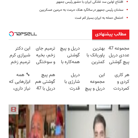
افتتاح اولین سد غلتکی ایران با حضور رئیس جمهور
سخنان رئیس جمهور در سالگرد هتک حرمت به حرمین عسکریین
احتمال حمله به ایران بسیار کم است
مطالب پیشنهادی
مجموعه 47
بهترین
دریل و پیچ
ترمیم جای
این دکتر
عددی دریل
پاوربانک با
گوشتی
زخم، بخیه
شیرازی کرم
پیچ گوشتی
کمترین
همه‌کاره با
و سوختگی
ترمیم زخم
شارژی
قیمت❗
گیربکس
فقط در 3
ایرانی را
هر کاری
این
دریل
هم پیچ
🔧 همه
(تخفیف به
هوشمند ⚙️
هفته!!😍
ساخت!!!
کردی و
مجموعه
شارژی با
گوشتی هم
ابزارهایی که
مدت
(نصف
کمردردت
دریل و پیچ
قدرت
دریل با 47
نیاز داری،
محدود)
قیمت بازار
درمان نشد؟
گوشتی رو با
سوپرمن😉
تیکه
توی یه کیف
🔥)
پر کردن
گارانتی و
(مجموعه47عددی
کاربردی! تا
جمع شده!
پرسشنامه و
نصف قیمت
با گارانتی
تخفیف داره
تخفیف به
دریافت راه
بخر!😉
تعویض)
بخرش!🔥
مدت
حل
محدود