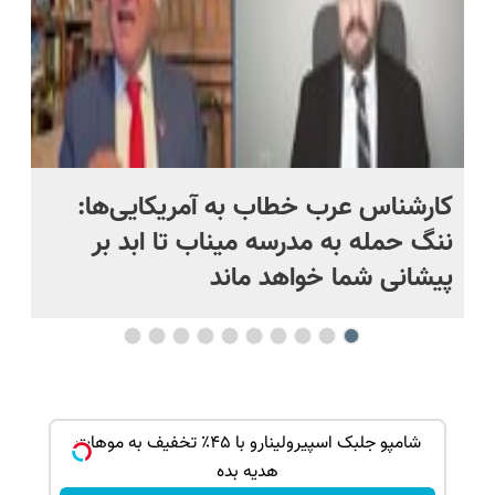
کارشناس عرب خطاب به آمریکایی‌ها:
من
ننگ حمله به مدرسه میناب تا ابد بر
نی
پیشانی شما خواهد ماند
ک جهت
شامپو جلبک اسپیرولینارو با ۴۵٪ تخفیف به موهات
هدیه بده