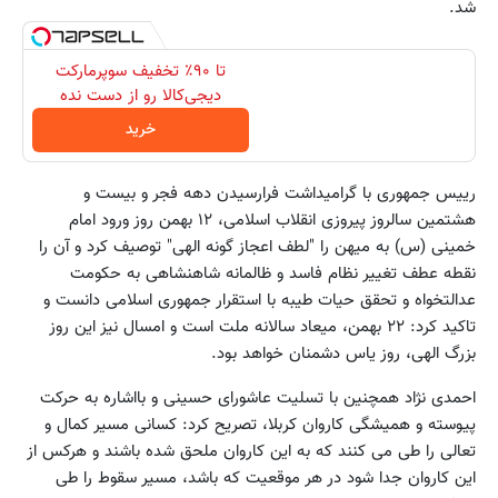
شد.
تا ۹۰٪ تخفیف‌ سوپرمارکت
دیجی‌کالا رو از دست نده
خرید
رییس جمهوری با گرامیداشت فرارسیدن دهه فجر و بیست و
هشتمین سالروز پیروزی انقلاب اسلامی، ‪ ۱۲‬بهمن روز ورود امام
خمینی (س) به میهن را "لطف اعجاز گونه الهی" توصیف کرد و آن را
نقطه عطف تغییر نظام فاسد و ظالمانه شاهنشاهی به حکومت
عدالتخواه و تحقق حیات طیبه با استقرار جمهوری اسلامی دانست و
تاکید کرد: ‪ ۲۲‬بهمن، میعاد سالانه ملت است و امسال نیز این روز
بزرگ الهی، روز یاس دشمنان خواهد بود.
احمدی نژاد همچنین با تسلیت عاشورای حسینی و بااشاره به حرکت
پیوسته و همیشگی کاروان کربلا، تصریح کرد: کسانی مسیر کمال و
تعالی را طی می کنند که به این کاروان ملحق شده باشند و هرکس از
این کاروان جدا شود در هر موقعیت که باشد، مسیر سقوط را طی