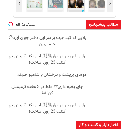
›
‹
مطالب پیشنهادی
بلایی که کبد چرب بر سر این دختر جوان آورد😓
حتما ببین
برای اولین بار در ایران🇮🇷 این دکتر کرم ترمیم
کننده 23 روزه ساخت!
موهای پرپشت و درخشان با شامپو جلبک!
جای بخیه داری؟؟ فقط در 3 هفته ترمیمش
کن!😍
برای اولین بار در ایران🇮🇷 این دکتر کرم ترمیم
کننده 23 روزه ساخت!
اخبار بازار و کسب و کار