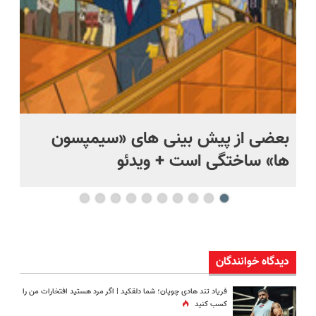
بعضی از پیش بینی های «سیمپسون
ها» ساختگی است + ویدئو
وی
دیدگاه خوانندگان
فریاد تند هادی چوپان؛‌ شما دلقکید | اگر مرد هستید افتخارات من را
کسب کنید