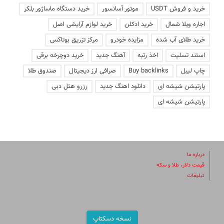
خرید و فروش USDT
موتور آسانسور
خرید دستگاه ماساژور بلکر
اجاره ویلا شمال
خرید ادکلن
خرید لوازم آرایشی اصل
خرید طلای آب شده
مزایده خودرو
مرکز تزریق بوتاکس
استند تسلیت
اخذ رتبه
آهنگ جدید
خرید دوچرخه برقی
چاپ لیبل
Buy backlinks
صرافی ارز دیجیتال
صندوق طلا
پارتیشن شیشه ای
دانلود اهنگ جدید
رزرو هتل دبی
پارتیشن شیشه ای
درباره ما
قیمت دلار، طلا و سکه
تبلیغات
نسخه دسکتاپ