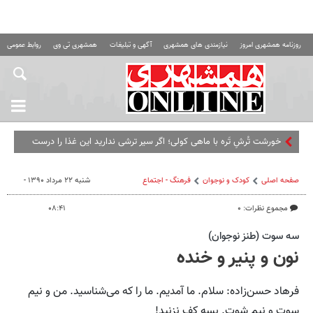
روزنامه همشهری امروز
نیازمندی های همشهری
آگهی و تبلیغات
همشهری تی وی
روابط عمومی ه
خورشت تُرشِ تَره با ماهی کولی؛ اگر سیر ترشی ندارید این غذا را درست
نکنید
صفحه اصلی
کودک و نوجوان
فرهنگ - اجتماع
شنبه ۲۲ مرداد ۱۳۹۰ -
مجموع نظرات: ۰
۰۸:۴۱
سه سوت (‌طنز نوجوان)
نون و پنیر و خنده
فرهاد حسن‌زاده: سلام. ما آمدیم. ما را که می‌شناسید. من و نیم
سوت و نیم شوت. بسه کف نزنید!