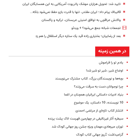
تایید شد: تحویل هزاران موشک پاتریوت آمریکایی به این همسایگان ایران
قالیباف پیام داد؛ ایران مقتدر، تنها با قدرت بازو حفظ نمی‌شود بلکه...
واکنش عراقچی به توافق امنیتی عربستان، ترکیه و پاکستان
تجمعات شبانه جمع می‌شود؟ + ویدئو
بعد از رضاییان؛ بختیاری زاده قید یک ستاره دیگر استقلال را هم زد
در همین زمینه
یادم تو را فراموش
اوضاع شیر، شیر تو شیر شد!
بچه‌ها و نویسندگان بزرگ، کتاب مشترک می‌نویسند
چرا نوجوانان دست به سرقت می‌زنند؟
بنیاد ادبیات داستانی ایرانیان همچنان در اغما
10 نویسنده، 10 داستان، یک موضوع
انتشار کتاب تازه‌ای از مرتضی احمدی
سیطره آثار غیرتالیفی در چهارمین فهرست لاک پشت پرنده
توران میرهادی،مهمان ویژه جشن روز جهانی کودک شد
گرامیداشت روز جهانی کتاب کودک