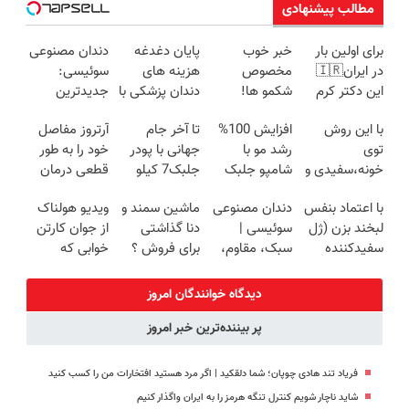
مطالب پیشنهادی
برای اولین بار
خبر خوب
پایان دغدغه
دندان مصنوعی
در ایران🇮🇷
مخصوص
هزینه های
سوئیسی:
این دکتر کرم
شکمو ها!
دندان پزشکی با
جدیدترین
ترمیم کننده 23
آسون ترین
پک سفید
فناوری اروپا،
با این روش
افزایش 100%
تا آخر جام
آرتروز مفاصل
روزه ساخت!
روش لاغری
کننده خانگی
سبک و مقاوم |
توی
رشد مو با
جهانی با پودر
خود را به طور
معرفی شد
پرداخت قسطی
خونه،سفیدی و
شامپو جلبک
جلبک7 کیلو
قطعی درمان
زیبایی دندوناتو
تحت لیسانس
لاغر شو
کنید!
با اعتماد بنفس
دندان مصنوعی
ماشین سمند و
ویدیو هولناک
برگردون
آلمان+تخفیف
◗پرسش‌نامه◖
لبخند بزن (ژل
سوئیسی |
دنا گذاشتی
از جوان کارتن
(40%off)
سفیدکننده
سبک، مقاوم،
برای فروش ؟
خوابی که
دندان40%تخفیف)
طبیعی! ویزیت
اینجا سریع و
میلیاردر شد.
رایگان+پرداخت
راحت بفروش
آموزش رایگان
دیدگاه خوانندگان امروز
اقساطی😍
پر بیننده‌ترین خبر امروز
فریاد تند هادی چوپان؛‌ شما دلقکید | اگر مرد هستید افتخارات من را کسب کنید
شاید ناچار شویم کنترل تنگه هرمز را به ایران واگذار کنیم