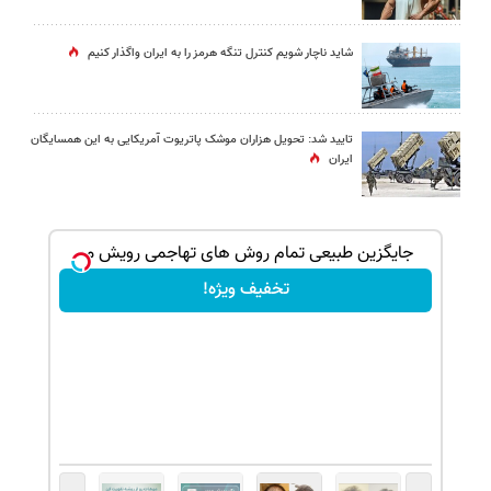
شاید ناچار شویم کنترل تنگه هرمز را به ایران واگذار کنیم
تایید شد: تحویل هزاران موشک پاتریوت آمریکایی به این همسایگان
ایران
بک!
جایگزین طبیعی تمام روش های تهاجمی رویش مو
تخفیف ویژه!