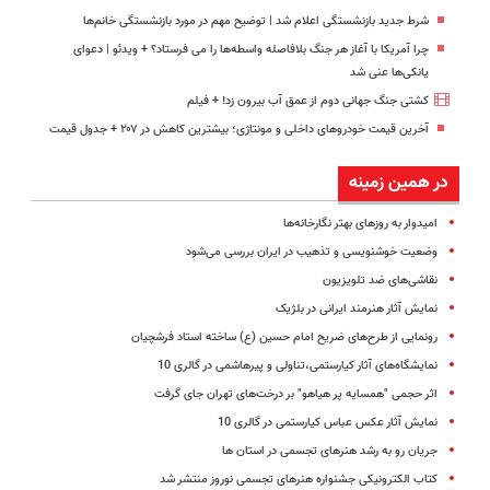
شرط جدید بازنشستگی اعلام شد | توضیح مهم در مورد بازنشستگی خانم‌ها
چرا آمریکا با آغاز هر جنگ بلافاصله واسطه‌ها را می فرستاد؟ + ویدئو | دعوای
یانکی‌ها عنی شد
کشتی‌ جنگ جهانی دوم از عمق آب بیرون زد! + فیلم
آخرین قیمت خودروهای داخلی و مونتاژی؛‌ بیشترین کاهش در ۲۰۷ + جدول قیمت
در همین زمینه
امیدوار به روزهای بهتر نگارخانه‌ها
وضعیت خوشنویسی و تذهیب در ایران بررسی می‌شود
نقاشی‌های ضد تلویزیون
نمایش آثار هنرمند ایرانی در بلژیک
رونمایی از طرح‌های ضریح امام حسین (ع) ساخته استاد فرشچیان
نمایشگاه‌های آثار کیارستمی،تناولی و پیرهاشمی در گالری 10
اثر حجمی "همسایه پر هیاهو" بر درخت‌های تهران جای گرفت
نمایش آثار عکس عباس کیارستمی در گالری 10
جریان رو به رشد هنرهای تجسمی در استان ها
کتاب الکترونیکی جشنواره هنرهای تجسمی نوروز منتشر شد