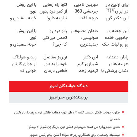
برای اولین بار
دوربین لامپی
تنها راه رهایی
با این روش
در ایران🇮🇷
چرخشی 360
از کمر درد بدون
توی
این دکتر کرم
درجه فقط
نیاز به دارو!
خونه،سفیدی و
ترمیم کننده 23
امروز حراج شد
(◂پرسش‌نامه)
زیبایی دندوناتو
این جعبه ی
دندان مصنوعی
زانو درد رو
با این روش
روزه ساخت!
🔥 پرداخت
برگردون
جادویی خنده
سوئیسی:
تحمل می‌کنی
توی
درب منزل
(40%off)
رو رو لبات حک
جدیدترین
که چی؟
خونه،سفیدی و
میکنه
فناوری اروپا،
راه‌حلش
زیبایی دندوناتو
پایان دغدغه
این دکتر
آرتروز مفاصل
ویدیو هولناک
خرید40%تخفیف
سبک و مقاوم |
همین‌جاست!
برگردون(40%off)
هزینه های
شیرازی کرم
خود را به طور
از جوان کارتن
پرداخت قسطی
دندان پزشکی با
ترمیم زخم
قطعی درمان
خوابی که
پک سفید
ایرانی را
کنید!
میلیاردر شد.
کننده خانگی
ساخت!!!
◗پرسش‌نامه◖
آموزش رایگان
دیدگاه خوانندگان امروز
پر بیننده‌ترین خبر امروز
چگونه دونات خانگی درست کنیم ؟ ؛ طرز تهیه دونات خانگی نرم و پف‌دار با روکش
شکلاتی
هادی حجازی‌فر: من اصلا نمی‌توانم عاشق این بازیگر زن شوم! + ویدئو
پیشنهاد پزشکیان برای نامگذرای روز ۱۴ مرداد | متن پیام رئیس جمهور