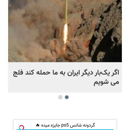
پرداخت
📍 تهران
رایگان+پرداخت
حل
قسطی
اقساطی😍
اگر یک‌بار دیگر ایران به ما حمله کند فلج
کش
می شویم
بی
گردونه شانس ps5 جایزه میده 🔥