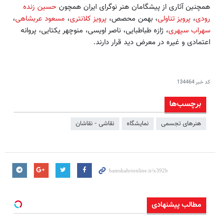
همچنین آثاری از پیشگامان هنر نوگرای ایران همچون
حسین زنده
رودی
،
پرویز تناولی
، بهمن محصص،
پرویز کلانتری
،
مسعود عربشاهی
،
سهراب سپهری
، ژازه طباطبایی، ناصر اویسی، منوچهر یکتایی، پروانه
اعتمادی و غیره در معرض دید قرار دارند.
کد خبر
134464
برچسب‌ها
هنرهای تجسمی
نمایشگاه
نقاشی - نقاشان
مطالب پیشنهادی