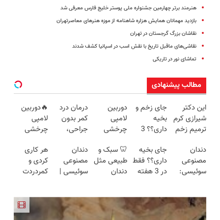
هنرمند برتر چهارمین جشنواره ملی پوستر خلیج فارس معرفی شد
بازدید مهمانان همایش هزاره شاهنامه از موزه هنرهای معاصرتهران
نقاشان بزرگ گرجستان در تهران
نقاشی‌های ماقبل تاریخ با نقش اسب در اسپانیا کشف شدند
تماشای نور در تاریکی
مطالب پیشنهادی
این دکتر
جای زخم و
دوربین
درمان درد
🔥دوربین
شیرازی کرم
بخیه
لامپی
کمر بدون
لامپی
ترمیم زخم
داری؟؟ 3
چرخشی
جراحی،
چرخشی
ایرانی را
هفته‌ای
360 درجه
تزریق ◀
360 درجه
دندان
جای بخیه
🦷 سبک و
دندان
هر کاری
ساخت!!!
محوش کن!
فقط امروز
پرسش‌نامه
🔥 پرداخت
مصنوعی
داری؟؟ فقط
طبیعی مثل
مصنوعی
کردی و
حراج شد🔥
رو پر کن ▶
درب منزل
سوئیسی:
در 3 هفته
دندان
سوئیسی |
کمردردت
پرداخت
+ گارانتی
جدیدترین
ترمیمش
خودت!
سبک،
درمان نشد؟
درب منزل
تعویض
فناوری
کن!😍
نصب آسان
مقاوم،
پر کردن
اروپا، سبک
و پرداخت
طبیعی!
پرسشنامه و
و مقاوم |
اقساطی 💳
ویزیت
دریافت راه