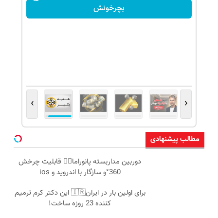
بچرخونش
›
‹
مطالب پیشنهادی
دوربین مداربسته پانوراما👈🏻 قابلیت چرخش
360°و سازگار با اندروید و ios
برای اولین بار در ایران🇮🇷 این دکتر کرم ترمیم
کننده 23 روزه ساخت!