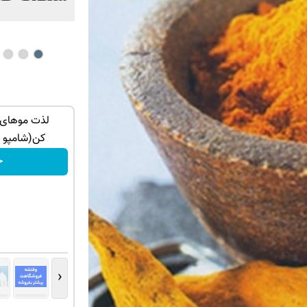
ا این پک
جای این پک تقویت موی جلبک توی حمومت
لذت موهای 
خالیه!45%تخفیف
کن(شامپو اسپیرو
خرید محصول
خ
‹