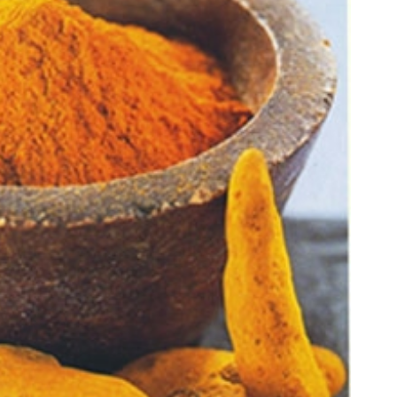
فروشگاهت از اینجا شروع می‌شه، برای
تجربه ی داشتن موهای پرپشت ب
درآمد بیشتر، آماده‌ای؟
ضدریزش موی گیاهی45%تخفیف
فروشنده شو
خرید محصول