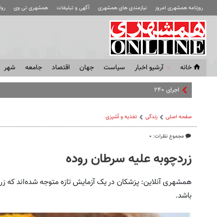
روزنامه همشهری امروز
نیازمندی های همشهری
آگهی و تبلیغات
همشهری تی وی
رو
خانه
آرشیو اخبار
سياست
جهان
اقتصاد
جامعه
شهر
اجرای ۲۴۰میلیارد دلار پروژه اق
صفحه اصلی
زندگی
تغذیه و آشپزی
مجموع نظرات: ۰
زردچوبه علیه سرطان روده
همشهری آنلاین: پزشکان در یک آزمایش تازه متوجه شده‌اند که زردچ
باشد.