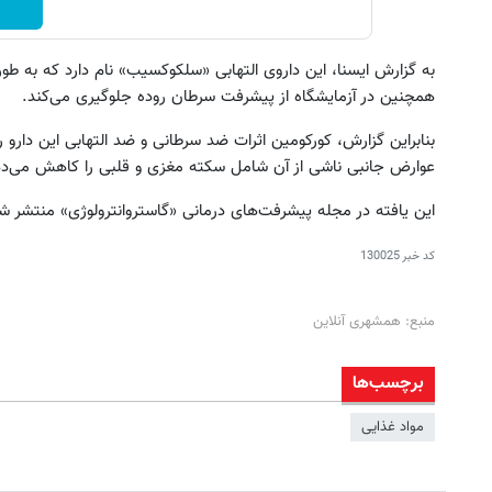
به گزارش ایسنا، این داروی التهابی «سلکوکسیب» نام دارد که به طور
همچنین در آزمایشگاه از پیشرفت سرطان روده جلوگیری می‌کند.
بنابراین گزارش، کورکومین اثرات ضد سرطانی و ضد التهابی این دارو ر
عوارض جانبی ناشی از آن شامل سکته مغزی و قلبی را کاهش می‌د
این یافته در مجله پیشرفت‌های درمانی «گاستروانترولوژی» منتشر 
کد خبر
130025
منبع: همشهری آنلاین
برچسب‌ها
مواد غذایی