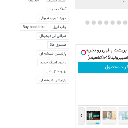
استند تسلیت
اخذ رتبه
آهنگ جدید
خرید دوچرخه برقی
چاپ لیبل
Buy backlinks
صرافی ارز دیجیتال
صندوق طلا
پرپشت و قوی رو تجربه
پارتیشن شیشه ای
لینا45%تخفیف)
دانلود اهنگ جدید
رید محصول
رزرو هتل دبی
پارتیشن شیشه ای
›