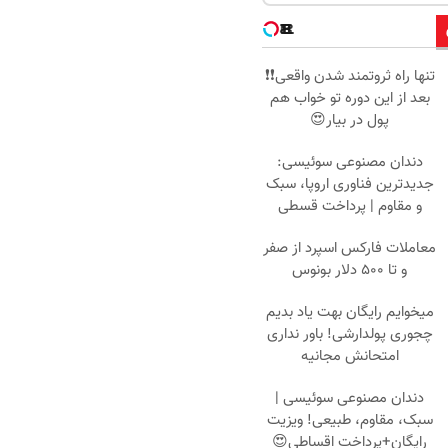
تنها راه ثروتمند شدن واقعی❗❗
بعد از این دوره تو خواب هم
پول در بیار😍
دندان مصنوعی سوئیسی:
جدیدترین فناوری اروپا، سبک
و مقاوم | پرداخت قسطی
معاملات فارکس اسپرد از صفر
و تا ۵۰۰ دلار بونوس
میخوایم رایگان بهت یاد بدیم
چجوری پولدارشی! باور نداری
امتحانش مجانیه
دندان مصنوعی سوئیسی |
سبک، مقاوم، طبیعی! ویزیت
رایگان+پرداخت اقساطی😍