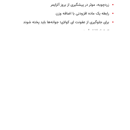
زردچوبه، موثر در پیشگیری از بروز آلزایمر
رابطه یک ماده افزودنی با اضافه وزن
برای جلوگیری از عفونت ای کولای؛ جوانه‌ها باید پخته شوند
تندتر از فلفل قرمز
چرا باید مصرف گوشت قرمز را کاهش داد؟
جوانه‌ها علت شیوع ای کولای بودند
نقش زردچوبه در درمان سرطان و دیابت
کاهش تاثیرات منفی غذاهای چرب با مصرف چاشنی‌ها
تلفات ای کولای در آلمان به 30 نفر رسید
اثربخشی زردچوبه در کاهش گسترش سلول‌های سرطانی پروستات
اطلاعات اجباری در برچسب‌های مواد غذایی بوسیله پارلمان اروپا
مطالب پیشنهادی
این کرم چرا اینقدر سر
دندان مصنوعی
زیر تیغ جراحی و
زبون‌ها افتاده؟
سوئیسی | سبک،
بوتاکس نروید!