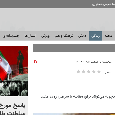
ابط عمومی همشهری
محله
زندگی
دانش
فرهنگ و هنر
ورزش
استان‌ها
چندرسانه‌ای
سه‌شنبه ۱۷ اسفند ۱۳۸۹ - ۰۹:۰۲
۰ نفر
وبه می‌تواند برای مقابله با سرطان روده مفید
شادمهر عقیلی قطعه «گل
پاسخ مورخ 
یاس» را بازخوانی کرد | ببینید
سلطنت طل