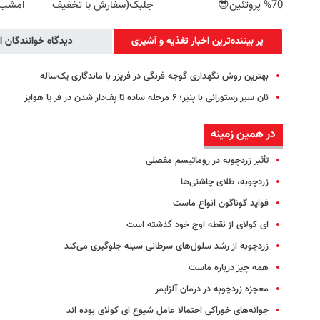
70% پروتئین😎
جلبک(سفارش با تخفیف
امشب
ویژه)
پر بیننده‌ترین اخبار تغذیه و آشپزی
دیدگاه خوانندگان ا
بهترین روش نگهداری گوجه فرنگی در فریزر با ماندگاری یک‌ساله
نان سیر رستورانی با پنیر؛ ۶ مرحله ساده تا پف‌دار شدن در فر یا هواپز
در همین زمینه
تأثیر زردچوبه در روماتیسم مفصلی
زردچوبه، طلای چاشنی‌ها
فواید گوناگون انواع ماست
ای کولای از نقطه اوج خود گذشته است
زردچوبه از رشد سلول‌های سرطانی سینه جلوگیری می‌کند
همه چیز درباره ماست
معجزه زردچوبه در درمان آلزایمر
جوانه‌های خوراکی احتمالا عامل شیوع ای کولای بوده اند