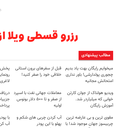
مطالب پیشنهادی
میخوایم رایگان بهت یاد بدیم
قبل از سفرهای برون استانی
چجوری پولدارشی! باور نداری
خلافی خود را صفر کنید!
رونمای
امتحانش مجانیه
لاغری
ویدیو هولناک از جوان کارتن
معاملات جهانی نفت با اسپرد
خوابی که میلیاردر شد.
از صفر و تا ۵۰۰ دلار بونوس
جزییات
آموزش رایگان
اولیه
پرداخ
مقوی ترین و بی عارضه ترین
آب کردن چربی های شکم و
با پود
چربیسوز جهان موجود شد! با
پهلو با این پودر
آب کن