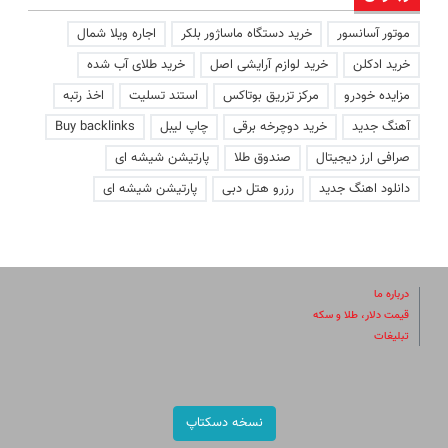
موتور آسانسور
خرید دستگاه ماساژور بلکر
اجاره ویلا شمال
خرید ادکلن
خرید لوازم آرایشی اصل
خرید طلای آب شده
مزایده خودرو
مرکز تزریق بوتاکس
استند تسلیت
اخذ رتبه
آهنگ جدید
خرید دوچرخه برقی
چاپ لیبل
Buy backlinks
صرافی ارز دیجیتال
صندوق طلا
پارتیشن شیشه ای
دانلود اهنگ جدید
رزرو هتل دبی
پارتیشن شیشه ای
درباره ما
قیمت دلار، طلا و سکه
تبلیغات
نسخه دسکتاپ