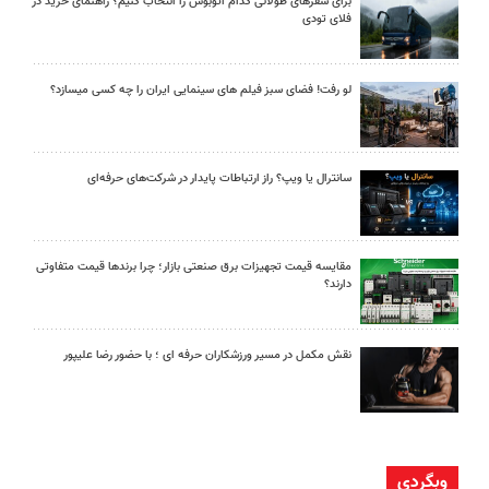
برای سفرهای طولانی کدام اتوبوس را انتخاب کنیم؟ راهنمای خرید در
فلای تودی
لو رفت! فضای سبز فیلم های سینمایی ایران را چه کسی میسازد؟
سانترال یا ویپ؟ راز ارتباطات پایدار در شرکت‌های حرفه‌ای
مقایسه قیمت تجهیزات برق صنعتی بازار؛ چرا برندها قیمت متفاوتی
دارند؟
نقش مکمل در مسیر ورزشکاران حرفه ای ؛ با حضور رضا علیپور
وبگردی