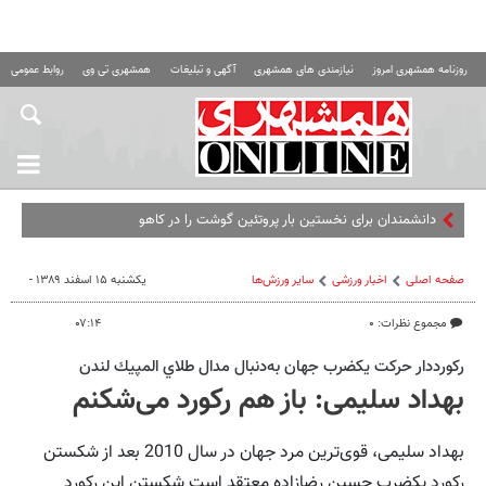
روزنامه همشهری امروز
نیازمندی های همشهری
آگهی و تبلیغات
همشهری تی وی
روابط عمومی ه
دانشمندان برای نخستین بار پروتئین گوشت را در کاهو تولید کردند
صفحه اصلی
اخبار ورزشی
ساير ورزش‌ها
یکشنبه ۱۵ اسفند ۱۳۸۹ -
مجموع نظرات: ۰
۰۷:۱۴
ركورددار حركت يكضرب جهان به‌دنبال مدال طلاي المپيك لندن
بهداد سلیمی: باز هم رکورد می‌شکنم
بهداد سلیمی، قوی‌ترین مرد جهان در سال 2010 بعد از شکستن
رکورد یکضرب حسین رضازاده معتقد است شکستن این رکورد