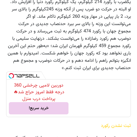
یکضرب با رکورد 214 کیلوگرم، یک کیلوگرم رکورد دنیا را افزایش داد.
او البته در حرکت دو ضرب پس از آنکه وزنه 245‌کیلوگرم را بالای سر
برد، 2 بار پیاپی در مهار وزنه 260 کیلوگرم ناکام ماند. او اگر
می‌توانست این وزنه را بالای سر ببرد حد‌نصاب جدیدی در حرکت
مجموع جهان با رکورد 474 کیلوگرم به ثبت می‌رساند و در حرکت
دوضرب هم رکورد رضازاده را می‌توانست بشکند. درنهایت سلیمی با
رکورد مجموع 459 کیلوگرم قهرمان ایران شد؛ «به‌طور حتم این آخرین
باری نخواهد بود که رکورد جهان را خواهم شکست. امیدوارم با همین
انگیزه بتوانم راهم‌ را ادامه دهم و در حرکات دوضرب و مجموع هم
حدنصاب جدیدی برای ایران ثبت کنم.»
دوربین لامپی چرخشی 360
درجه فقط امروز حراج شد🔥
پرداخت درب منزل
خرید سریع!
ثبت نشدن رکورد