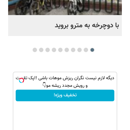
با دوچرخه به مترو بروید
بو
ک جهت
دیگه لازم نیست نگران ریزش موهات باشی !!پک تقویت
و رویش مجدد ریشه مو👇
تخفیف ویژه!