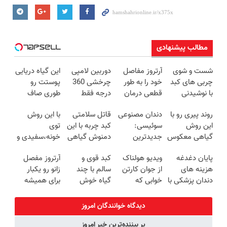
مطالب پیشنهادی
شست و شوی
آرتروز مفاصل
دوربین لامپی
این گیاه دریایی
چربی های کبد
خود را به طور
چرخشی 360
پوستت رو
با نوشیدنی
قطعی درمان
درجه فقط
طوری صاف
گیاهی(55%تخفیف)
کنید!
امروز حراج شد
میکنه انگار
روند پیری رو با
دندان مصنوعی
قاتل سلامتی
با این روش
◗پرسش‌نامه◖
🔥 پرداخت
20سال جوون
این روش
سوئیسی:
کبد چربه با این
توی
درب منزل
شدی🔥
گیاهی معکوس
جدیدترین
دمنوش گیاهی
خونه،سفیدی و
کن
فناوری اروپا،
کبدتو بیمه کن
زیبایی دندوناتو
پایان دغدغه
ویدیو هولناک
کبد قوی و
آرتروز مفصل
سبک و مقاوم |
برگردون
هزینه های
از جوان کارتن
سالم با چند
زانو رو یکبار
پرداخت قسطی
(40%off)
دندان پزشکی با
خوابی که
گیاه خوش
برای همیشه
پک سفید
میلیاردر شد.
طعم
درمان کن!
کننده خانگی
آموزش رایگان
◗پرسش‌نامه◖
دیدگاه خوانندگان امروز
پر بیننده‌ترین خبر امروز