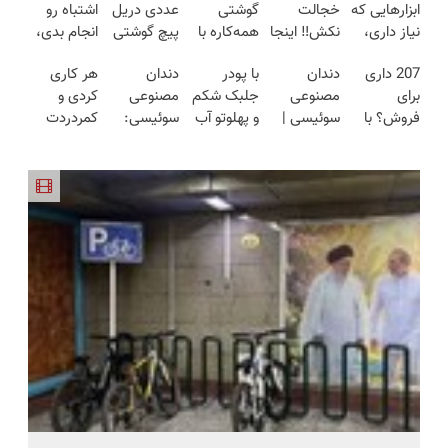
ابزارهایی که
خجالت
گوشتی
عددی دریل
اشتباه رو
نیاز داری،
نکش‼️ اینجا
همه‌کاره با
پیچ گوشتی
انجام بدی،
توی یه کیف
قسطی مو
گیربکس
شارژی
لاغر شدن
207 داری
دندان
با پودر
دندان
هر کاری
جمع شده!
بکار
هوشمند ⚙️
(تخفیف به
سخت‌تر
برای
مصنوعی
جلبک شکم
مصنوعی
کردی و
تخفیف به
(تضمینی)
(نصف
مدت
میشه.
فروش؟ با
سوئیسی |
و پهلوتو آب
سوئیسی:
کمردردت
مدت
قیمت بازار
محدود)
کارنامه به
سبک،
کن و مانکن
جدیدترین
درمان نشد؟
محدود
🔥)
بهترین
مقاوم،
شو(تخفیف
فناوری
پر کردن
قیمت
طبیعی!
تا امشب)
اروپا، سبک
پرسشنامه و
بفروش!
ویزیت
و مقاوم |
دریافت راه
رایگان+پرداخت
پرداخت
حل
اقساطی😍
قسطی