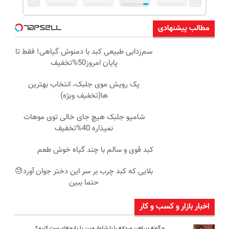
مطالب پیشنهادی
سم‌زدایی طبیعی کبد با دمنوش گیاهی! فقط تا
پایان امروز50%تخفیف
پک رویش موی جلبک، انتخاب بهترین
ها(تخفیف ویژه)
شامپو جلبک هیچ جای خالی توی موهات
نمیذاره 40%تخفیف
کبد قوی و سالم با چند گیاه خوش طعم
بلایی که کبد چرب بر سر این دختر جوان آورد😓
حتما ببین
اخبار بازار و کسب و کار
چگونه پیراهن مردانه را با شلوار جین یا پارچه‌ای ست کنیم؟