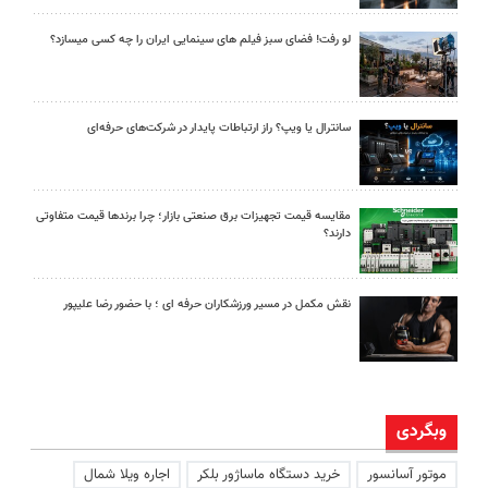
لو رفت! فضای سبز فیلم های سینمایی ایران را چه کسی میسازد؟
سانترال یا ویپ؟ راز ارتباطات پایدار در شرکت‌های حرفه‌ای
مقایسه قیمت تجهیزات برق صنعتی بازار؛ چرا برندها قیمت متفاوتی
دارند؟
نقش مکمل در مسیر ورزشکاران حرفه ای ؛ با حضور رضا علیپور
وبگردی
موتور آسانسور
خرید دستگاه ماساژور بلکر
اجاره ویلا شمال