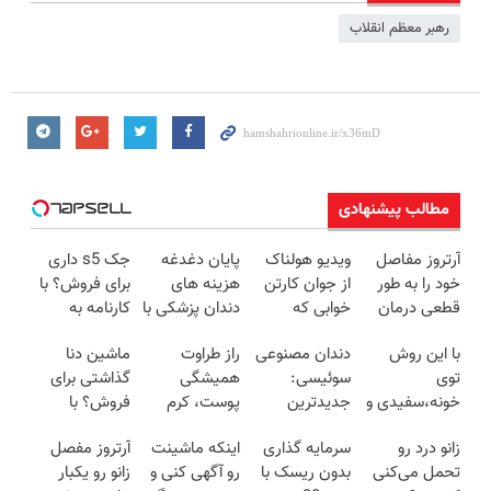
رهبر معظم انقلاب
مطالب پیشنهادی
آرتروز مفاصل
ویدیو هولناک
پایان دغدغه
جک s5 داری
خود را به طور
از جوان کارتن
هزینه های
برای فروش؟ با
قطعی درمان
خوابی که
دندان پزشکی با
کارنامه به
کنید!
میلیاردر شد.
پک سفید
بهترین قیمت
با این روش
دندان مصنوعی
راز طراوت
ماشین دنا
◗پرسش‌نامه◖
آموزش رایگان
کننده خانگی
بفروش!
توی
سوئیسی:
همیشگی
گذاشتی برای
خونه،سفیدی و
جدیدترین
پوست، کرم
فروش؟ با
زیبایی دندوناتو
فناوری اروپا،
جوانساز جلبک
خودرو45 راحت
زانو درد رو
سرمایه گذاری
اینکه ماشینت
آرتروز مفصل
برگردون
سبک و مقاوم |
با 45%تخفیف
بفروش
تحمل می‌کنی
بدون ریسک با
رو آگهی کنی و
زانو رو یکبار
(40%off)
پرداخت قسطی