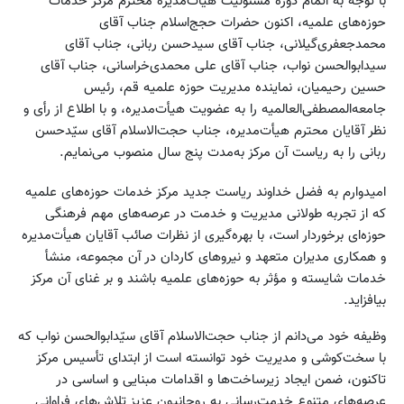
با توجه به اتمام دوره مسئولیت هیأت‌مدیره محترم مرکز خدمات
حوزه‌های علمیه، اکنون حضرات حجج‌اسلام جناب آقای
محمدجعفری‌گیلانی، جناب آقای سیدحسن ربانی، جناب آقای
سیدابوالحسن نواب، جناب آقای علی محمدی‌خراسانی، جناب آقای
حسین رحیمیان، نماینده مدیریت حوزه علمیه قم، رئیس
جامعه‌المصطفی‌العالمیه را به عضویت هیأت‌مدیره، و با اطلاع از رأی و
نظر آقایان محترم هیأت‌مدیره، جناب حجت‌الاسلام آقای سیّدحسن
ربانی را به ریاست آن مرکز به‌مدت پنج سال منصوب می‌نمایم.
امیدوارم به فضل خداوند ریاست جدید مرکز خدمات حوزه‌های علمیه
که از تجربه طولانی مدیریت و خدمت در عرصه‌های مهم فرهنگی
حوزه‌ای برخوردار است، با بهره‌گیری از نظرات صائب آقایان هیأت‌مدیره
و همکاری مدیران متعهد و نیروهای کاردان در آن مجموعه، منشأ
خدمات شایسته و مؤثر به حوزه‌های علمیه باشند و بر غنای آن مرکز
بیافزاید.
وظیفه خود می‌دانم از جناب حجت‌الاسلام آقای سیّدابوالحسن نواب که
با سخت‌کوشی و مدیریت خود توانسته است از ابتدای تأسیس مرکز
تاکنون، ضمن ایجاد زیرساخت‌ها و اقدامات مبنایی و اساسی در
عرصه‌های متنوع خدمت‌رسانی به روحانیون عزیز تلاش‌های فراوانی