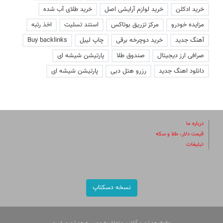
خرید ادکلن
خرید لوازم آرایشی اصل
خرید طلای آب شده
مزایده خودرو
مرکز تزریق بوتاکس
استند تسلیت
اخذ رتبه
آهنگ جدید
خرید دوچرخه برقی
چاپ لیبل
Buy backlinks
صرافی ارز دیجیتال
صندوق طلا
پارتیشن شیشه ای
دانلود اهنگ جدید
رزرو هتل دبی
پارتیشن شیشه ای
درباره ما
قیمت دلار، طلا و سکه
تبلیغات
نسخه دسکتاپ