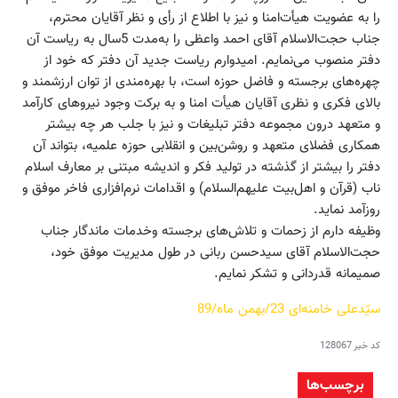
را به عضویت هیأت‌امنا و نیز با اطلاع از رأی و نظر آقایان محترم،
جناب حجت‌الاسلام آقای احمد واعظی را به‌مدت 5سال به ریاست آن
دفتر منصوب می‌نمایم. امیدوارم ریاست جدید آن دفتر که خود از
چهره‌های برجسته و فاضل حوزه است، با بهره‌مندی از توان ارزشمند و
بالای فکری و نظری آقایان هیأت امنا و به برکت وجود نیروهای کارآمد
و متعهد درون مجموعه دفتر تبلیغات و نیز با جلب هر چه بیشتر
همکاری فضلای متعهد و روشن‌بین و انقلابی حوزه علمیه، بتواند آن
دفتر را بیشتر از گذشته در تولید فکر و اندیشه مبتنی بر معارف اسلام
ناب (قرآن و اهل‌بیت علیهم‌السلام) و اقدامات نرم‌افزاری فاخر موفق و
روزآمد نماید.
وظیفه دارم از زحمات و تلاش‌های برجسته‌ وخدمات ماندگار جناب
حجت‌الاسلام آقای سیدحسن ربانی در طول مدیریت موفق خود،
صمیمانه قدردانی و تشکر نمایم.
سیّدعلی خامنه‌ای 23/بهمن ماه/89
کد خبر
128067
برچسب‌ها