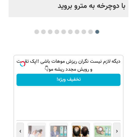
با دوچرخه به مترو بروید
بو
ک جهت
دیگه لازم نیست نگران ریزش موهات باشی !!پک تقویت
و رویش مجدد ریشه مو👇
تخفیف ویژه!
›
‹