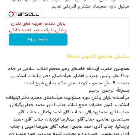
مبذول دارد، صمیمانه تشکر و قدردانی نمایم.
پایان دغدغه هزینه های دندان
پزشکی با پک سفید کننده خانگی
تخفیف ویژه!
سیّدعلی خامنه‌ای 23/بهمن ماه/89
همچنین حضرت آیت‌الله خامنه‌ای رهبر معظم انقلاب اسلامی در حکم
جداگانه‌ای رئیس جدید و اعضای هیأت‌امنای دفتر تبلیغات اسلامی را
به‌مدت 5 سال منصوب کردند. متن حکم به این شرح است:
بسم‌الله الرحمن الرحیم
در آستانه پایان یافتن دوره مسئولیت هیأت‌امنای محترم دفتر تبلیغات
اسلامی، اکنون حضرات حجج اسلام جناب آقای محمد جعفری‌گیلانی،
جناب آقای محمدی‌عراقی، جناب آقای احمد واعظی، جناب آقای
سیدعباس صالحی، جناب‌آقای عبدالرضا ایزدپناه، جناب آقای حمید
پارسانیا، جناب آقای احمد عابدی، جناب آقای علیرضا امینی و جناب
آقای عبدالحسین خسروپناه و معاونت تبلیغ مدیریت حوزه علمیه قم