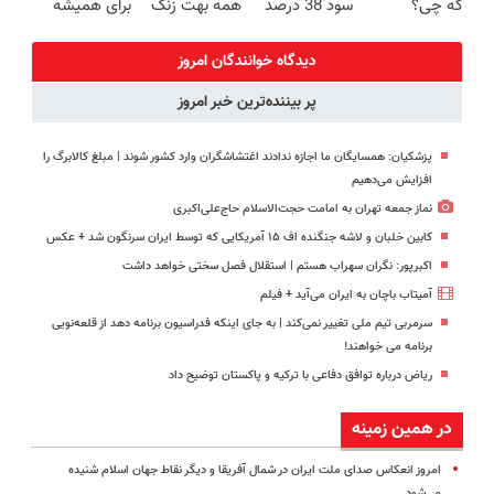
که چی؟
سود 38 درصد
همه بهت زنگ
برای همیشه
راه‌حلش
سالانه📈
بزنن اذییت
درمان کن!
همین‌جاست!
میکنه؟
◗پرسش‌نامه◖
دیدگاه خوانندگان امروز
پر بیننده‌ترین خبر امروز
پزشکیان: همسایگان ما اجازه ندادند اغتشاشگران وارد کشور شوند | مبلغ کالابرگ را
افزایش می‌دهیم
نماز جمعه تهران به امامت حجت‌الاسلام حاج‌علی‌اکبری
کابین خلبان و لاشه جنگنده اف ۱۵ آمریکایی که توسط ایران سرنگون شد + عکس
اکبرپور: نگران سهراب هستم | استقلال فصل سختی خواهد داشت
آمیتاب باچان به ایران می‌آید + فیلم
سرمربی تیم ملی تغییر نمی‌کند | به جای اینکه فدراسیون برنامه دهد از قلعه‌نویی
برنامه می خواهند!
ریاض درباره توافق دفاعی با ترکیه و پاکستان توضیح داد
در همین زمینه
امروز انعکاس صدای ملت ایران در شمال آفریقا و دیگر نقاط جهان اسلام شنیده
می‌شود