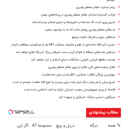
پیام تسلیت مقام معظم رهبری
بازتاب گسترده سخنان مقام معظم رهبری در رسانه‌های جهان
امروز روزی است که ملت‌ها در خاورمیانه و دنیای اسلام بیدار شده‌اند
به مقام معظم رهبری پیغام دادند که به ما رهنمود بدهید
استقلال حوزه و اشراف عالیه مراجع
حضرت آیت‌الله خامنه‌ای با عفو و تخفیف مجازات 661 نفر از محکومان موافقت کردند
دردهای ملت‌های منطقه با کوتاه کردن دست شیطان بزرگ آمریکا علاج خواهد شد
هدایت مقطع تاریخی کنونی، مشکلات دنیای اسلام را حل خواهد کرد
ابلاغ سیاست‌های کلی نظام از سوی مقام معظم رهبری
مهم‌ترین ویژگی انقلاب اسلامی، الگو شدن برای ملت‌هاست
امروز بیش از هر زمان دیگر عزم ملت برای رسیدن به اوج قله عظمت مصمم تر است
فاصله از رژیم صهیونیستی موجب نزدیکی ترکیه به امت اسلامی شده است
سرنگونی حسنی مبارک، اسرائیل را مبهوت کرد
مطالب پیشنهادی
🔧 همه
دیگه
دریل و پیچ
مجموعه 47
اگر این