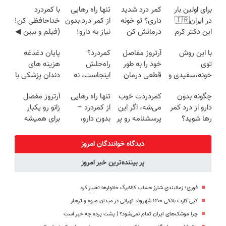
برای اولین بار
کمر درد شدید
تنها راه رهایی
با کمردرد
در ایران🇮🇷
داری؟ تو خونه
از کمر درد بدون
خداحافظی کن!
این دکتر کرم
درمانش کن
نیاز به دارو!
(فیلم و ببین ◀
ترمیم کننده 23
(◂پرسش‌نامه
(◂پرسش‌نامه)
پرسش‌نامه رو
با این روش
آرتروز مفاصل
کمردرد؟
پایان دغدغه
روزه ساخت!
رو پرکن)
پرکن)
توی
خود را به طور
راه‌حلش
هزینه های
خونه،سفیدی و
قطعی درمان
اینجاست، نه
دندان پزشکی با
زیبایی دندوناتو
کنید!
توی داروخونه
پک سفید
چگونه بدون
کمردردت خوب
تنها راه رهایی
آرتروز مفصل
برگردون
◗پرسش‌نامه◖
کننده خانگی
دارو از درد کمر
می‌شه، اگر این
از کمردرد –
زانو رو یکبار
(40%off)
رها شوید؟
پرسشنامه رو پر
بدون دارو،
برای همیشه
(◂پرسش‌نامه
کنی!!
بدون جراحی!
درمان کن!
رو پرکن)
«فرم پر کن»
◗پرسش‌نامه◖
دیدگاه خوانندگان امروز
پر بیننده‌ترین خبر امروز
فوری؛ زمانبندی‌ شارژ حساب کالابرگ خانوارها تغییر کرد
کپی کارت بانکی ۱۲۰۰ شهروند تهرانی در میدان میوه و تره‌بار
چرا موشک‌های ایران تمام نمی‌شود؟ | پشت پرده چه خبر است