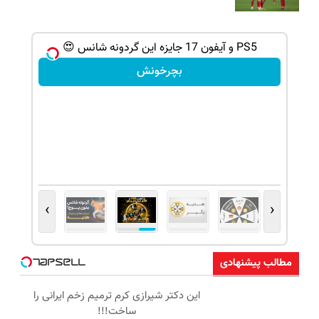
شانس بدون پوچ، از آیفون17تا PS5 و طلای
PS5 و آیفون 17 جایزه این گردونه شانس 😍
بچرخونش
›
‹
مطالب پیشنهادی
این دکتر شیرازی کرم ترمیم زخم ایرانی را
ساخت!!!