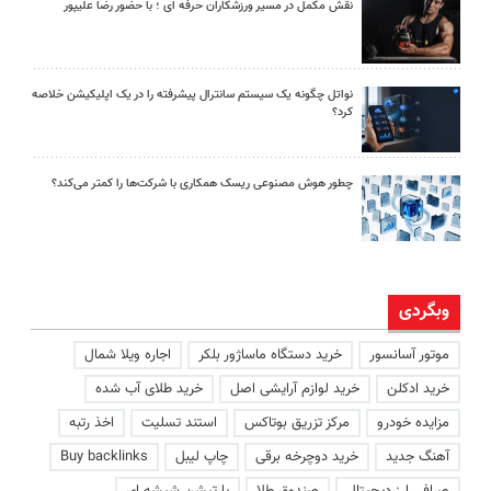
نقش مکمل در مسیر ورزشکاران حرفه ای ؛ با حضور رضا علیپور
نواتل چگونه یک سیستم سانترال پیشرفته را در یک اپلیکیشن خلاصه
کرد؟
چطور هوش مصنوعی ریسک همکاری با شرکت‌ها را کمتر می‌کند؟
وبگردی
موتور آسانسور
خرید دستگاه ماساژور بلکر
اجاره ویلا شمال
خرید ادکلن
خرید لوازم آرایشی اصل
خرید طلای آب شده
مزایده خودرو
مرکز تزریق بوتاکس
استند تسلیت
اخذ رتبه
آهنگ جدید
خرید دوچرخه برقی
چاپ لیبل
Buy backlinks