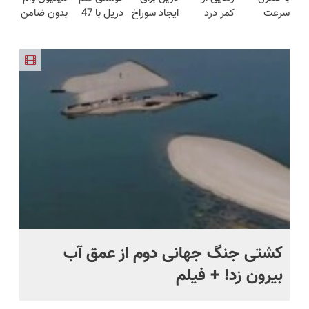
سرعت
کمر درد
ایجاد سوراخ
دریل با 47
بدون ضامن
محدود)
منزل+گارانتی
قیمت بازار
اتوماتیک 🎯
بدون نیاز به
😱
تیکه
با یک چک
تعویض)
🔥)
(مجموعه
دارو!
کاربردی! تا
برای خرید
47عددی +
(◂پرسش‌نامه)
تخفیف داره
گوشی
تخفیف
بخرش!🔥
ویژه)
ماه +
کشتی‌ جنگ جهانی دوم از عمق آب
اف
بیرون زد! + فیلم
ما