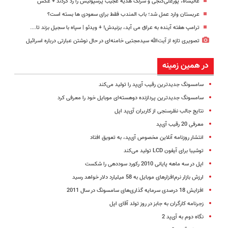
عالیشاه، پورعلی‌گنجی و سرلک هدیه عجیب پرسپولیس را رد کردند + عکس
عربستان وارد عمل شد؛ باب المندب فقط برای سعودی ها بسته است؟
ترامپ هفته آینده به عراق می آید، بزنیدش! + ویدئو | سپاه با سجیل بزند تا....
تصویری تازه از آیت‌الله سیدمجتبی خامنه‌ای در حال نوشتن عبارتی درباره اسرائیل
در همین زمینه
سامسونگ جدیدترین رقیب آی‌پد را تولید می‌کند
سامسونگ جدیدترین پردازنده دوهسته‌ای موبایل خود را معرفی کرد
نتایج جالب نظرسنجی از کاربران آی‌پد اپل
معرفی 20 رقیب آی‌پد
انتشار روزنامه‌‌ آنلاین مخصوص آی‌پد، به تعویق افتاد
توشیبا برای آیفون LCD تولید می‌کند
اپل در سه ماهه پایانی 2010 رکورد سوددهی را شکست
ارزش بازار نرم‌افزارهای موبایل به 58 میلیارد دلار خواهد رسید
افزایش 18 درصدی سرمایه گذاری‌های سامسونگ در سال 2011
زجرنامه کارگران به جابز در روز تولد آقای اپل
نگاه دوم به آی‌پد 2