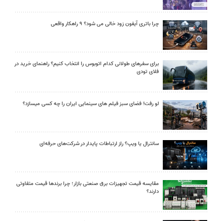
چرا باتری آیفون زود خالی می شود؟ ۹ راهکار واقعی
برای سفرهای طولانی کدام اتوبوس را انتخاب کنیم؟ راهنمای خرید در
فلای تودی
لو رفت! فضای سبز فیلم های سینمایی ایران را چه کسی میسازد؟
سانترال یا ویپ؟ راز ارتباطات پایدار در شرکت‌های حرفه‌ای
مقایسه قیمت تجهیزات برق صنعتی بازار؛ چرا برندها قیمت متفاوتی
دارند؟