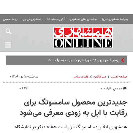
روزنامه همشهری امروز
نیازمندی های همشهری
آگهی و تبلیغات
همشهری تی وی
روابط عمومی ه
پرسپولیس پرونده خریدهای خارجی خود را بست
صفحه اصلی
میز آنلاین
فضای سایبر
سه‌شنبه ۷ دی ۱۳۸۹ -
مجموع نظرات: ۰
۰۹:۲۳
جدید‌ترین محصول سامسونگ برای
رقابت با اپل به زودی معرفی می‌شود
همشهری آنلاین: سامسونگ قرار است هفته دیگر در نمایشگاه