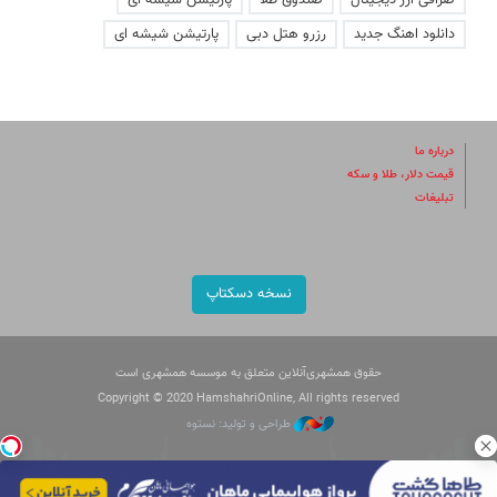
صرافی ارز دیجیتال
صندوق طلا
پارتیشن شیشه ای
دانلود اهنگ جدید
رزرو هتل دبی
پارتیشن شیشه ای
درباره ما
قیمت دلار، طلا و سکه
تبلیغات
نسخه دسکتاپ
حقوق همشهری‌آنلاین متعلق به موسسه همشهری است
Copyright © 2020 HamshahriOnline, All rights reserved
طراحی و تولید: نستوه