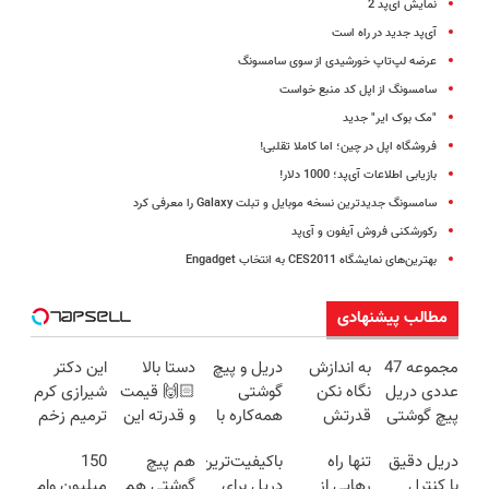
نمایش آی‌پد 2
آی‌پد جدید در راه است
عرضه‌ لپ‌تاپ خورشیدی از سوی سامسونگ
سامسونگ از اپل کد منبع خواست
"مک بوک ایر" جدید
فروشگاه اپل در چین؛ اما کاملا تقلبی!
بازیابی اطلاعات آی‌پد؛ 1000 دلار!
سامسونگ جدیدترین نسخه موبایل و تبلت Galaxy را معرفی کرد
رکورشکنی فروش آیفون و آی‌پد
بهترین‌های نمایشگاه CES2011 به انتخاب Engadget
مطالب پیشنهادی
مجموعه 47
به اندازش
دریل و پیچ
دستا بالا
این دکتر
عددی دریل
نگاه نکن
گوشتی
🙌🏻 قیمت
شیرازی کرم
پیچ گوشتی
قدرتش
همه‌کاره با
و قدرته این
ترمیم زخم
شارژی
درحد هالکه
گیربکس
دریل کشته
ایرانی را
دریل دقیق
تنها راه
باکیفیت‌ترین
هم پیچ
150
(تخفیف به
😉 (پرداخت
هوشمند ⚙️
میده🔥
ساخت!!!
با کنترل
رهایی از
دریل برای
گوشتی هم
میلیون وام
مدت
درب
(نصف