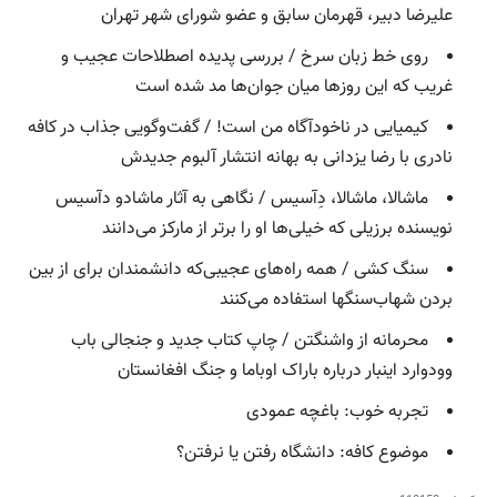
علیرضا دبیر، قهرمان سابق و عضو شورای شهر تهران
روی خط زبان سرخ / بررسی پدیده اصطلاحات عجیب و
غریب که این روزها میان جوان‌ها مد شده است
کیمیایی در ناخودآگاه من است! / گفت‌وگویی جذاب در کافه
نادری با رضا یزدانی به بهانه انتشار آلبوم جدیدش
ماشالا، ماشالا، دِآسیس / نگاهی به آثار ماشادو دآسیس
نویسنده برزیلی که خیلی‌ها او را برتر از مارکز می‌دانند
سنگ کشی / همه راه‌های عجیبی‌که دانشمندان برای از بین
بردن شهاب‌سنگها استفاده می‌کنند
محرمانه از واشنگتن / چاپ کتاب جدید و جنجالی باب
وودوارد اینبار درباره باراک اوباما و جنگ افغانستان
تجربه خوب: باغچه عمودی
موضوع کافه: دانشگاه رفتن یا نرفتن؟