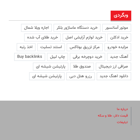
وبگردی
موتور آسانسور
خرید دستگاه ماساژور بلکر
اجاره ویلا شمال
خرید ادکلن
خرید لوازم آرایشی اصل
خرید طلای آب شده
مزایده خودرو
مرکز تزریق بوتاکس
استند تسلیت
اخذ رتبه
آهنگ جدید
خرید دوچرخه برقی
چاپ لیبل
Buy backlinks
صرافی ارز دیجیتال
صندوق طلا
پارتیشن شیشه ای
دانلود اهنگ جدید
رزرو هتل دبی
پارتیشن شیشه ای
درباره ما
قیمت دلار، طلا و سکه
تبلیغات