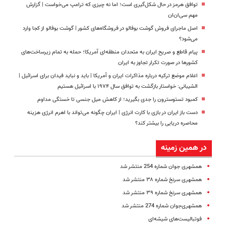
توافق هرمز در حال شکل‌گیری است؛ اما نه چیزی که ترامپ می‌خواست | گزارش
مهم سی‌ان‌ان
اصل ماجرای فروش گوشت بوفالو در فروشگاه‌های کشور | گوشت بوفالو از کجا وارد
می‌شود؟
پیام قاطع و صریح ایران به متحدان منطقه‌ای آمریکا؛ حمله به تمام زیرساخت‌های
کشورها در صورت تکرار تجاوز به ایران
اعلام موضع ترکیه درباره مذاکرات ایران و آمریکا | باید و نباید فیدان برای اسرائیل |
الشیبانی: خواستار بازگشت به توافق سال ۱۹۷۴ با اسرائیل هستیم
کمبود تستوسترون را جدی بگیرید؛ از کاهش میل جنسی تا خستگی مداوم
دست باز ایران در بازی با کارت انرژی | ایران چگونه می‌تواند با اهرم انرژی‌ هزینه
محاصره دریایی را بیشتر کند؟
در همین زمینه
همشهری جوان شماره 254 منتشر شد
همشهری سرنخ شماره ۳۸ منتشر شد
همشهری سرنخ شماره ۳۹ منتشر شد
همشهری‌جوان شماره 274 منتشر ‌شد
فوتبالیست‌های شیشه‌ای