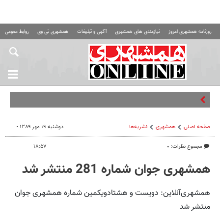
روزنامه همشهری امروز
نیازمندی های همشهری
آگهی و تبلیغات
همشهری تی وی
روابط عمومی ه
جلسه محرم
صفحه اصلی
همشهری
نشریه‌ها
دوشنبه ۱۹ مهر ۱۳۸۹ -
مجموع نظرات: ۰
۱۸:۵۷
همشهری جوان شماره 281 منتشر شد
همشهری‌آنلاین: دویست و هشتادو‌یکمین شماره همشهری جوان
منتشر شد