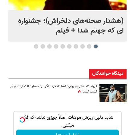
(هشدار صحنه‌های دلخراش)؛ جشنواره
دی
ای که جهنم شد! + فیلم
تر
دیدگاه خوانندگان
فریاد تند هادی چوپان؛‌ شما دلقکید | اگر مرد هستید افتخارات من را
کسب کنید
بک!
شاید دلیل ریزش موهات اصلاً چیزی نباشه که فکر
میکنی.