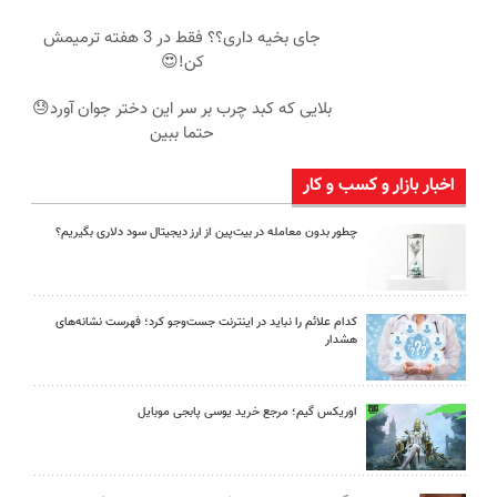
جای بخیه داری؟؟ فقط در 3 هفته ترمیمش
کن!😍
بلایی که کبد چرب بر سر این دختر جوان آورد😓
حتما ببین
اخبار بازار و کسب و کار
چطور بدون معامله در بیت‌پین از ارز دیجیتال سود دلاری بگیریم؟
کدام علائم را نباید در اینترنت جست‌وجو کرد؛ فهرست نشانه‌های
هشدار
اوریکس گیم؛ مرجع خرید یوسی پابجی موبایل