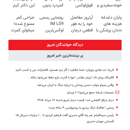
خونه،سفیدی و
فوق‌لوکس
کمردرد بدون
این دکتر کرم
زیبایی دندوناتو
EREV وارد بازار
قرص و دارو
ترمیم کننده 23
پایان دغدغه
آرتروز مفاصل
رونمایی رسمی
جراحی کمر
برگردون
ایران شد
روزه ساخت!
هزینه های
خود را به طور
IM LS9
ممنوع شده!
(40%off)
دندان پزشکی با
قطعی درمان
لوکس‌ترین
میخوای کمرت
پک سفید
کنید!
EREV در ایران
رو در منزل
کننده خانگی
◗پرسش‌نامه◖
درمان کنی؟
دیدگاه خوانندگان امروز
((پرسش‌نامه))
پر بیننده‌ترین خبر امروز
فریاد تند هادی چوپان؛‌ شما دلقکید | اگر مرد هستید افتخارات من را کسب کنید
قالیباف پیام داد؛ ایران مقتدر، تنها با قدرت بازو حفظ نمی‌شود بلکه...
وقتی پمپئو جواب حسن روحانی را درباره جنگ با ایران می‌دهد
تجمعات شبانه جمع می‌شود؟ + ویدئو
دینار عراق کاهشی شد؛ قیمت دینار امروز شنبه ۱۷ مرداد ۱۴۰۵
رسمی | هافبک لیگ برتری با پرسپولیس ۴ ساله بست
رئیس سیمافیلم: هر چه آقای مدیری گفت فراهم کردیم تا ...| جزئیات سریال ۱۵
قسمتی مهران مدیری