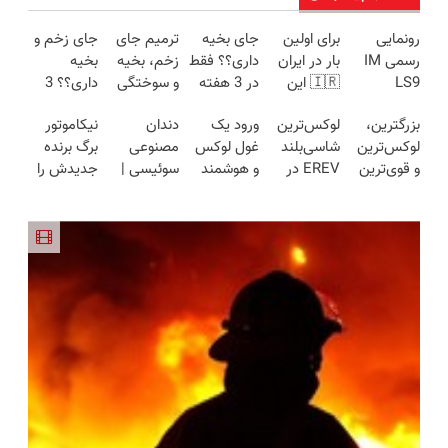
رونمایی
برای اولین
جای بخیه
ترمیم جای
جای زخم و
رسمی IM
بار در ایران
داری؟؟ فقط
زخم، بخیه
بخیه
LS9
🇮🇷 این
در 3 هفته
و سوختگی
داری؟؟ 3
لوکس‌ترین
دکتر کرم
ترمیمش
فقط در 3
هفته‌ای
بزرگترین،
لوکس‌ترین
ورود یک
دندان
نیکاموتور
EREV در
ترمیم کننده
کن!😍
هفته!!😍
محوش کن!
لوکس‌ترین
شاسی‌بلند
غول لوکس
مصنوعی
برگ برنده
ایران
23 روزه
و قوی‌ترین
EREV در
و هوشمند
سوئیسی |
جدیدش را
ساخت!
شاسی بلند
ایران، توسط
به ایران، IM
سبک،
رو کرد، IM
EREV در
نیکا موتور
LS9 رسماً
مقاوم،
LS9 رسماً
در ایران
رونمایی
رونمایی شد
طبیعی!
وارد بازار
رونمایی شد
شد!
ویزیت
ایران شد
رایگان+پرداخت
اقساطی😍