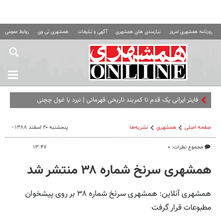
روزنامه همشهری امروز
نیازمندی های همشهری
آگهی و تبلیغات
همشهری تی وی
روابط عمومی ه
فایتر ایرانی یک قدم تا کمربند تاریخی قهرمانی | نبرد با غول چچنی
صفحه اصلی
همشهری
نشریه‌ها
پنجشنبه ۲۰ اسفند ۱۳۸۸ -
مجموع نظرات: ۰
۱۳:۴۷
همشهری سرنخ شماره ۳۸ منتشر شد
همشهری آنلاین: همشهری سرنخ شماره ۳۸ بر روی پیشخوان
مطبوعات قرار گرفت