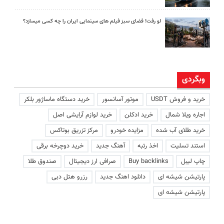
لو رفت! فضای سبز فیلم های سینمایی ایران را چه کسی میسازد؟
وبگردی
خرید و فروش USDT
موتور آسانسور
خرید دستگاه ماساژور بلکر
اجاره ویلا شمال
خرید ادکلن
خرید لوازم آرایشی اصل
خرید طلای آب شده
مزایده خودرو
مرکز تزریق بوتاکس
استند تسلیت
اخذ رتبه
آهنگ جدید
خرید دوچرخه برقی
چاپ لیبل
Buy backlinks
صرافی ارز دیجیتال
صندوق طلا
پارتیشن شیشه ای
دانلود اهنگ جدید
رزرو هتل دبی
پارتیشن شیشه ای