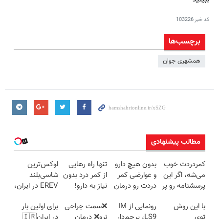
کد خبر
103226
برچسب‌ها
همشهری جوان
مطالب پیشنهادی
کمردردت خوب
بدون هیچ دارو
تنها راه رهایی
لوکس‌ترین
می‌شه، اگر این
و عوارضی کمر
از کمر درد بدون
شاسی‌بلند
پرسشنامه رو پر
دردت رو درمان
نیاز به دارو!
EREV در ایران،
کنی!!
کن!
(◂پرسش‌نامه)
توسط نیکا
با این روش
رونمایی از IM
❌سمت جراحی
برای اولین بار
(پرسش‌نامه)
موتور رونمایی
توی
LS9، پرچم‌دار
نرو❌ درمان
در ایران🇮🇷
شد!