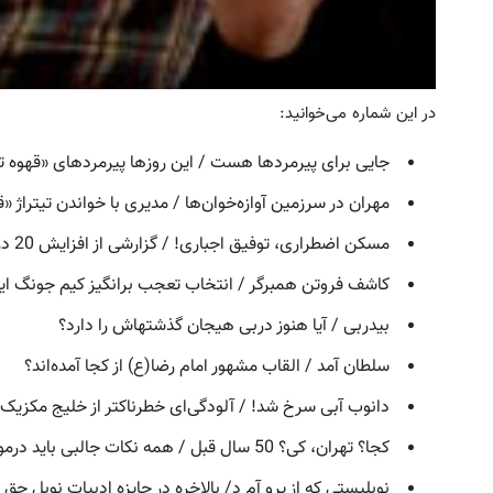
در این شماره می‌خوانید:
جایی برای پیرمردها هست / این روزها پیرمردهای «قهوه ت
مهران در سرزمین آوازه‌خوان‌ها / مدیری با خواندن تیتراژ «
مسکن اضطراری، توفیق اجباری! / گزارشی از افزایش 20 درصدی شهریه خوابگاه‌ها
کاشف فروتن همبرگر / انتخاب تعجب برانگیز کیم جونگ ایل
بیدربی / آیا هنوز دربی هیجان گذشتهاش را دارد؟
سلطان آمد / القاب مشهور امام رضا(ع) از کجا آمده‌اند؟
دانوب آبی سرخ شد! / آلودگی‌ای خطرناکتر از خلیج مکزیک این
کجا؟ تهران، کی؟ 50 سال قبل / همه نکات جالبی باید درمورد نورمن ویزدوم بدانید
نوبلیستی که از پرو آم د/ بالاخره در جایزه ادبیات نوبل حق 