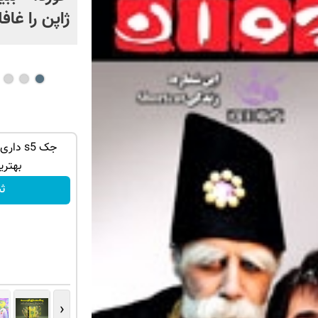
ژاپن را غافل
م زدایی می
فرمول جوانسازی پوست لو رفت!کرم
جک s5 د
)
ضدچروک جلبک با تخفیف
بهتری
تخفیف ویژه!
ث
‹