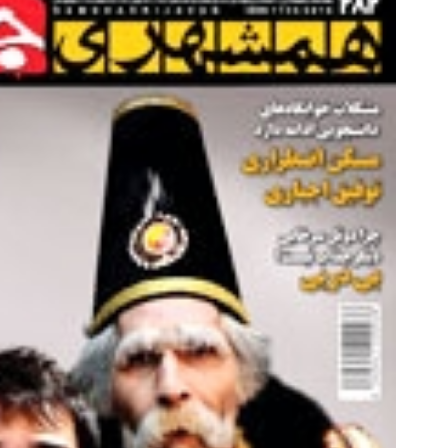
55% تخفیف دمنوش گیاهی مخصوص
این نوشیدنی گیاهی کبد شما را س
کبد(بزن اینجا)
کند (با ضمانت مرجوعی
خرید محصول
خرید محصول