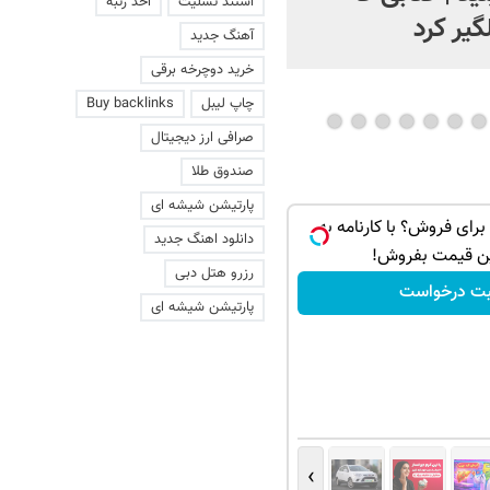
استند تسلیت
اخذ رتبه
گیر کرد
آهنگ جدید
خرید دوچرخه برقی
چاپ لیبل
Buy backlinks
صرافی ارز دیجیتال
صندوق طلا
پارتیشن شیشه ای
اری برای فروش؟ با کارنامه به
دانلود اهنگ جدید
ن قیمت بفروش!
رزرو هتل دبی
بت درخواست
پارتیشن شیشه ای
›