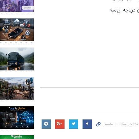
دریاچه ارومیه