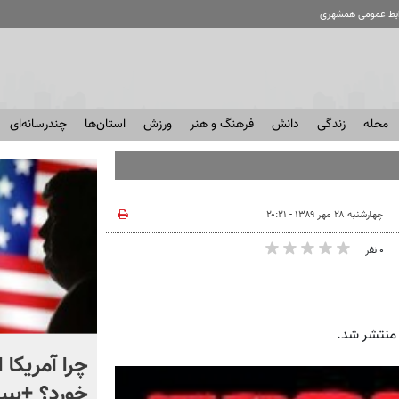
ابط عمومی همشهری
محله
زندگی
دانش
فرهنگ و هنر
ورزش
استان‌ها
چندرسانه‌ای
چهارشنبه ۲۸ مهر ۱۳۸۹ - ۲۰:۲۱
۰ نفر
منتشر شد.
ماجرای نقشه های جدید در
چرا آمریکا 
ایستگاه های مترو چیست؟
خورد؟ +ببین