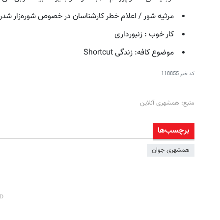
مرثیه شور / اعلام خطر کارشناسان در خصوص شوره‌زار شدن 
کار خوب : زنبورداری
موضوع کافه: زندگی Shortcut
کد خبر
118855
منبع: همشهری آنلاین
برچسب‌ها
همشهری جوان