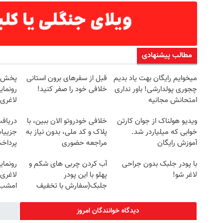
مطالب پیشنهادی
میخوایم رایگان بهت یاد بدیم
قبل از سفرهای برون استانی
چجوری پولدارشی! باور نداری
خلافی خود را صفر کنید!
رونمای
امتحانش مجانیه
لاغری
ویدیو هولناک از جوان کارتن
خلافی خودروتو الان ببین، با
خوابی که میلیاردر شد.
پلاک و کد ملی، بدون نیاز به
جزییات
آموزش رایگان
مراجعه حضوری
پرداخ
با پودر جلبک بدون جراحی
آب کردن چربی های شکم و
رونمای
لاغر شو!
پهلو با این پودر
لاغری 
جلبک(سفارش با تخفیف
امشب
ویژه)
دیدگاه خوانندگان امروز