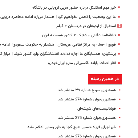
خبر مهم استقلال درباره حضور مربی اروپایی در باشگاه
ما این وضعیت را تحمل نخواهیم کرد | هشدار درباره ادامه محاصره دریایی ا
استقبال از اردوغان در عربستان + فیلم
توافقنامه دفاعی مشترک ۳ کشور همسایه ایران
فوری | حمله به مراکز نظامی عربستان | هشدار به حکومت سعودی؛ ادامه ب
پزشکیان: همسایگان ما اجازه ندادند اغتشاشگران وارد کشور شوند | مبلغ کا
آغاز احداث پایانه تاکسیرانی مترو ایران‌خودرو
در همین زمینه
همشهری سرنخ شماره ۳۹ منتشر شد
همشهری‌جوان شماره 274 منتشر ‌شد
فوتبالیست‌های شیشه‌ای
همشهری‌جوان شماره 275 منتشر ‌شد
خبر اجرای فرزاد حسنی هیچ کجا به طور رسمی اعلام نشد
همشهری‌جوان شماره 276 منتشر ‌شد