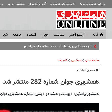
روزنامه همشهری امروز
نیازمندی های همشهری
آگهی و تبلیغات
همشهری تی وی
رو
خانه
آرشیو اخبار
سياست
جهان
اقتصاد
جامعه
شهر
نماز جمعه تهران به امامت حجت‌الاسلام حاج‌علی‌اکبری
صفحه اصلی
همشهری
نشریه‌ها
مجموع نظرات: ۰
همشهری جوان شماره 282 منتشر شد
همشهری‌آنلاین: دویست‌و هشتادو دومین شماره همشهری‌جوان 