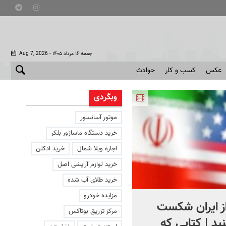
- جمعه ۱۶ مرداد ۱۴۰۵
Aug 7, 2026
عکس
کسب و کار
حوادث
وبگردی
موتور آسانسور
خرید دستگاه ماساژور بلکر
اجاره ویلا شمال
خرید ادکلن
خرید لوازم آرایشی اصل
خرید طلای آب شده
مزایده خودرو
از ایران شکست
استقبال از اردوغان در
مرکز تزریق بوتاکس
ید | کتابی که
عربستان + فیلم