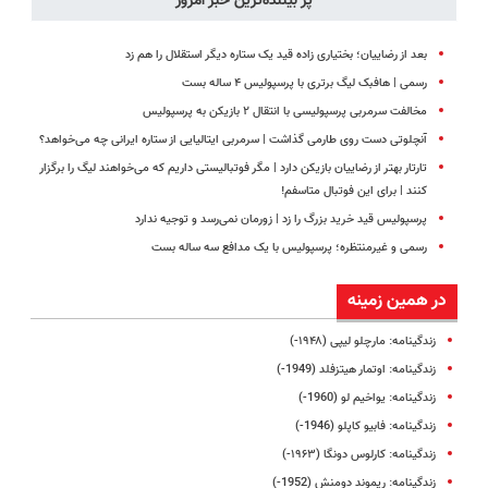
پر بیننده‌ترین خبر امروز
بعد از رضاییان؛ بختیاری زاده قید یک ستاره دیگر استقلال را هم زد
رسمی | هافبک لیگ برتری با پرسپولیس ۴ ساله بست
مخالفت سرمربی پرسپولیسی با انتقال ۲ بازیکن به پرسپولیس
آنچلوتی دست روی طارمی گذاشت | سرمربی ایتالیایی از ستاره ایرانی چه می‌خواهد؟
تارتار بهتر از رضاییان بازیکن دارد | مگر فوتبالیستی داریم که می‌خواهند لیگ را برگزار
کنند | برای این فوتبال متاسفم!
پرسپولیس قید خرید بزرگ را زد | زورمان نمی‌رسد و توجیه ندارد
رسمی و غیرمنتظره؛ پرسپولیس با یک مدافع سه ساله بست
در همین زمینه
زندگینامه: مارچلو لیپی (۱۹۴۸-)
زندگینامه: اوتمار هیتزفلد (1949-)
زندگینامه: یواخیم لو (1960-)
زندگینامه: فابیو کاپلو (1946-)
زندگینامه: کارلوس دونگا (۱۹۶۳-)
زندگینامه: ریموند دومنش (1952-)