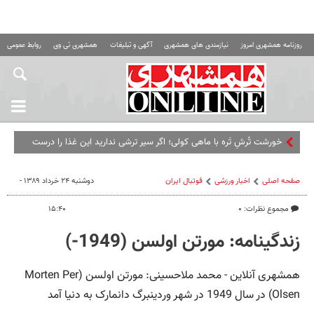
روزنامه همشهری امروز
نیازمندی های همشهری
آگهی و تبلیغات
همشهری تی وی
روابط عمومی ه
خورشت تُرشِ تَره با ماهی کولی؛ اگر سیر ترشی ندارید این غذا را درست
نکنید
صفحه اصلی
اخبار ورزشی
فوتبال ايران
دوشنبه ۲۴ خرداد ۱۳۸۹ -
مجموع نظرات: ۰
۱۵:۴۰
زندگینامه: مورتن اولسن (1949-)
همشهری آنلاین - محمد ملاحسینی: مورتن اولسن (Morten Per
Olsen) در سال 1949 در شهر وردینبرگ دانمارک به دنیا آمد