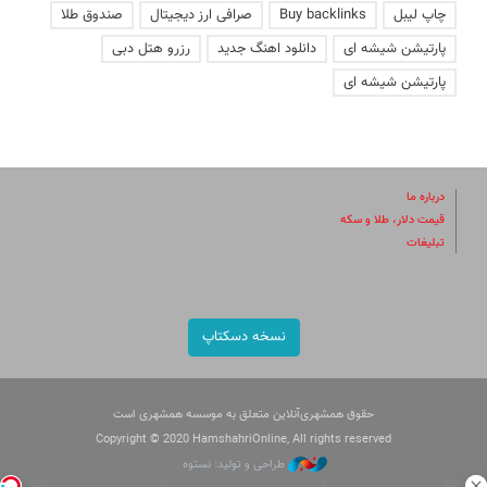
چاپ لیبل
Buy backlinks
صرافی ارز دیجیتال
صندوق طلا
پارتیشن شیشه ای
دانلود اهنگ جدید
رزرو هتل دبی
پارتیشن شیشه ای
درباره ما
قیمت دلار، طلا و سکه
تبلیغات
نسخه دسکتاپ
حقوق همشهری‌آنلاین متعلق به موسسه همشهری است
Copyright © 2020 HamshahriOnline, All rights reserved
طراحی و تولید: نستوه