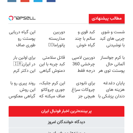
مطالب پیشنهادی
شست و شوی
کبد قوی و
دوربین
این گیاه دریایی
چربی های کبد
سالم با چند
مداربسته
پوستت رو
با نوشیدنی
گیاه خوش
پانوراما👈🏻
طوری صاف
گیاهی(55%تخفیف)
طعم
قابلیت چرخش
میکنه انگار
با کرم جوانساز
دوربین لامپی
قاتل سلامتی
برای اولین بار
360°و سازگار با
20سال جوون
آلمانی حال
چرخشی 360
کبد چربه با این
در ایران🇮🇷
اندروید و ios
شدی🔥
پوستت توی هر
درجه فقط
دمنوش گیاهی
این دکتر کرم
فصلی
امروز حراج شد
کبدتو بیمه کن
ترمیم کننده 23
پایان دغدغه
برای نابودی
این کرم جلبک،
روند پیری رو با
خوبه۴۵٪تخفیف
🔥 پرداخت
روزه ساخت!
هزینه های
چروکات سراغ
جوری چروکاتو
این روش
درب منزل
دندان پزشکی با
هیچی جز
صاف میکنه که
گیاهی معکوس
پک سفید
جوانساز جلبک
انگار بوتاکس
کن
کننده خانگی
نرو(تخفیف40%)
کردی!(تخفیف
پر بیننده‌ترین اخبار فوتبال ايران
ویژه)
دیدگاه خوانندگان امروز