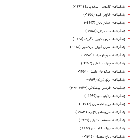
زندگینامه: کارلوس آلبرتو پریرا (۱۹۴۳-)
زندگینامه: خاویر آگیره (1958-)
زندگینامه: اسکار تابارز (1947-)
زندگینامه: باب بردلی (۱۹۵۸-)
زندگینامه: لارس ادوین لاگربک (۱۹۴۸-)
زندگینامه: اسون گوران اریکسون (۱۹۴۸-)
زندگینامه: مارچلو بیلسا (۱۹۵۵-)
زندگینامه: چزاره پراندلی (1957-)
زندگینامه: مارکو فان باستن (1964-)
زندگینامه: آرتور ژورژه (۱۹۴۶-)
زندگینامه: فرانس پوشکاش (۱۹۲۷- ۲۰۰۶)
زندگینامه: پائولو بنتو (1969 -)
زندگینامه: روی هاجسون (1947 -)
زندگینامه: میروسلاو بلاژویچ (۱۹۵۳-)
زندگینامه: مصطفی دنیزلی (۱۹۴۹-)
زندگینامه: یورگن کلینزمن (۱۹۶۴-)
زندگینامه: رباح سعدان (1946-)