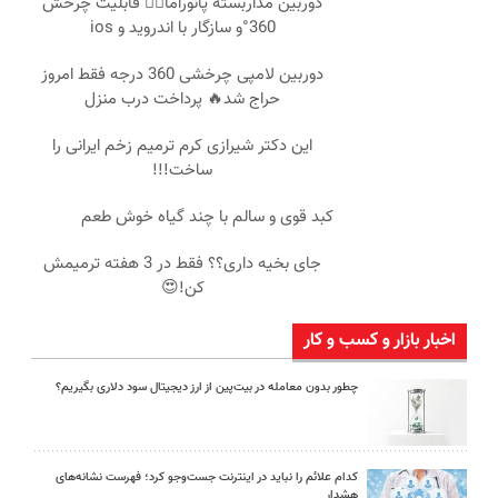
دوربین مداربسته پانوراما👈🏻 قابلیت چرخش
360°و سازگار با اندروید و ios
دوربین لامپی چرخشی 360 درجه فقط امروز
حراج شد🔥 پرداخت درب منزل
این دکتر شیرازی کرم ترمیم زخم ایرانی را
ساخت!!!
کبد قوی و سالم با چند گیاه خوش طعم
جای بخیه داری؟؟ فقط در 3 هفته ترمیمش
کن!😍
اخبار بازار و کسب و کار
چطور بدون معامله در بیت‌پین از ارز دیجیتال سود دلاری بگیریم؟
کدام علائم را نباید در اینترنت جست‌وجو کرد؛ فهرست نشانه‌های
هشدار