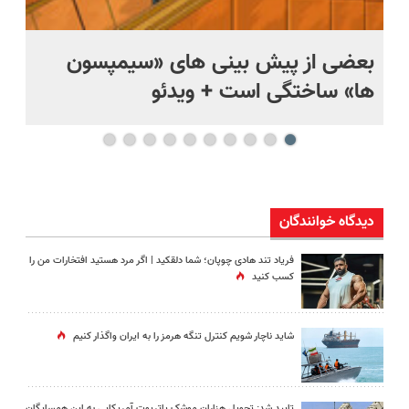
بعضی از پیش بینی های «سیمپسون
ها» ساختگی است + ویدئو
وی
دیدگاه خوانندگان
فریاد تند هادی چوپان؛‌ شما دلقکید | اگر مرد هستید افتخارات من را
کسب کنید
شاید ناچار شویم کنترل تنگه هرمز را به ایران واگذار کنیم
تایید شد: تحویل هزاران موشک پاتریوت آمریکایی به این همسایگان