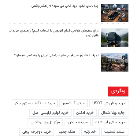
چرا باتری آیفون زود خالی می شود؟ ۹ راهکار واقعی
برای سفرهای طولانی کدام اتوبوس را انتخاب کنیم؟ راهنمای خرید در
فلای تودی
لو رفت! فضای سبز فیلم های سینمایی ایران را چه کسی میسازد؟
وبگردی
خرید و فروش USDT
موتور آسانسور
خرید دستگاه ماساژور بلکر
اجاره ویلا شمال
خرید ادکلن
خرید لوازم آرایشی اصل
خرید طلای آب شده
مزایده خودرو
مرکز تزریق بوتاکس
استند تسلیت
اخذ رتبه
آهنگ جدید
خرید دوچرخه برقی