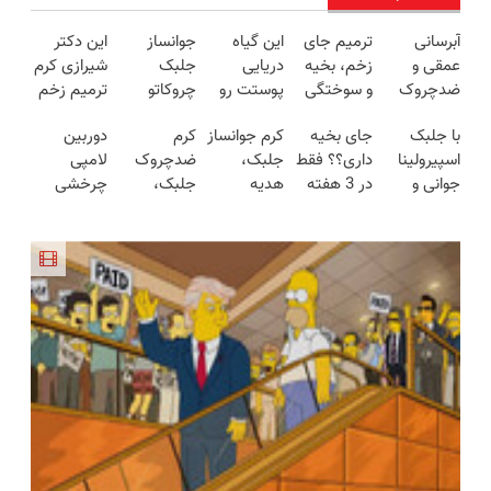
آبرسانی
ترمیم جای
این گیاه
جوانساز
این دکتر
عمقی و
زخم، بخیه
دریایی
جلبک
شیرازی کرم
ضدچروک
و سوختگی
پوستت رو
چروکاتو
ترمیم زخم
قوی❗
فقط در 3
طوری صاف
مثل اتو
ایرانی را
با جلبک
جای بخیه
کرم جوانساز
کرم
دوربین
(تخفیف تا
هفته!!😍
میکنه
صاف میکنه
ساخت!!!
اسپیرولینا
داری؟؟ فقط
جلبک،
ضدچروک
لامپی
امشب🔥)
انگار20سال
😍
جوانی و
در 3 هفته
هدیه
جلبک،
چرخشی
جوون شدی
شادابی
ترمیمش
طبیعت به
جوانسازی
360 درجه
🔥لینک
پوستت
کن!😍
شما(خرید با
طبیعی
فقط امروز
خرید
تضمینه50%تخفیف
تخفیف
پوست
حراج شد🔥
ویژه)
شما40%تخفیف
پرداخت
درب منزل