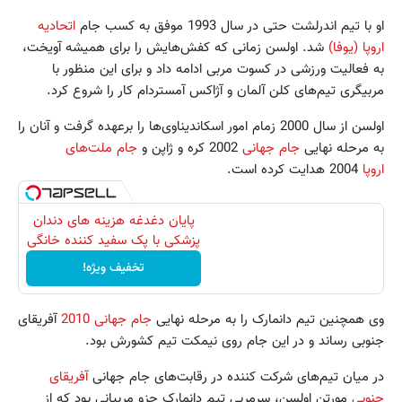
او با تیم اندرلشت حتی در سال 1993 موفق به کسب جام
اتحادیه
اروپا (یوفا)
شد. اولسن زمانی که کفش‌هایش را برای همیشه آویخت،
به فعالیت ورزشی در کسوت مربی ادامه داد و برای این منظور با
مربیگری تیم‌های کلن آلمان و آژاکس آمستردام کار را شروع کرد.
اولسن از سال 2000 زمام امور اسکاندیناوی‌ها را برعهده گرفت و آنان را
به مرحله نهایی
جام جهانی
2002 کره و ژاپن و
جام ملت‌های
اروپا
2004 هدایت کرده است.
پایان دغدغه هزینه های دندان
پزشکی با پک سفید کننده خانگی
تخفیف ویژه!
وی همچنین تیم دانمارک را به مرحله نهایی
جام جهانی 2010
آفریقای
جنوبی رساند و در این جام روی نیمکت تیم کشورش بود.
در میان تیم‌های شرکت کننده در رقابت‌های جام جهانی
آفریقای
جنوبی
مورتن اولسن، سرمربی تیم دانمارک جزو مربیانی بود که از