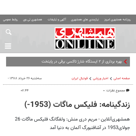
روزنامه همشهری امروز
نیازمندی های همشهری
آگهی و تبلیغات
همشهری تی وی
روابط عمومی ه
بهره برداری از ۲ ایستگاه شارژ تاکسی برقی در پایتخت
صفحه اصلی
اخبار ورزشی
فوتبال ايران
سه‌شنبه ۲۶ خرداد ۱۳۸۸ -
مجموع نظرات: ۰
۰۷:۴۴
زندگینامه: فلیکس ماگات (1953-)
همشهری‌آنلاین - مریم دری منش: ولفگانگ فلیکس ماگات 26
جولای1953 در آشافنبورگ آلمان به دنیا آمد