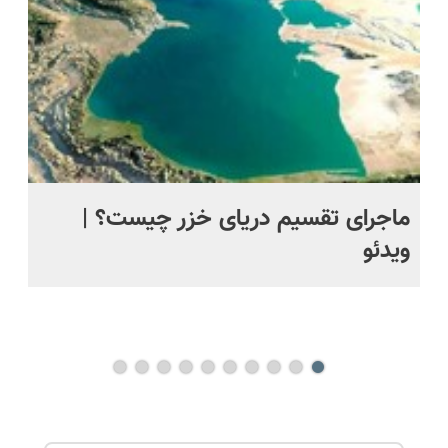
اقساطی😍
قسطی
ماجرای تقسیم دریای خزر چیست؟ |
ویدئو
سا
| 
جم