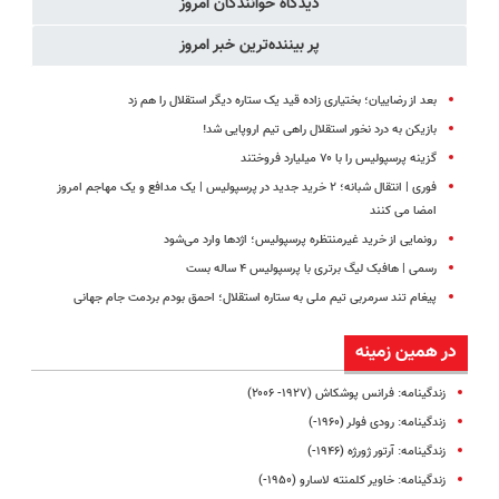
دیدگاه خوانندگان امروز
رو پر کن)
پر بیننده‌ترین خبر امروز
بعد از رضاییان؛ بختیاری زاده قید یک ستاره دیگر استقلال را هم زد
بازیکن به درد نخور استقلال راهی تیم اروپایی شد!
گزینه پرسپولیس را با ۷۰ میلیارد فروختند
فوری | انتقال شبانه؛ ۲ خرید جدید در پرسپولیس | یک مدافع و یک مهاجم امروز
امضا می کنند
رونمایی از خرید غیرمنتظره پرسپولیس؛ اژدها وارد می‌شود
رسمی | هافبک لیگ برتری با پرسپولیس ۴ ساله بست
پیغام تند سرمربی تیم ملی به ستاره استقلال؛ احمق بودم بردمت جام جهانی
در همین زمینه
زندگینامه: فرانس پوشکاش (۱۹۲۷- ۲۰۰۶)
زندگینامه: رودی فولر (۱۹۶۰-)
زندگینامه: آرتور ژورژه (۱۹۴۶-)
زندگینامه‌: خاویر کلمنته لاسارو (۱۹۵۰-)