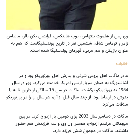
وی پس از هلموت بنتهاس، ‌یوپ هاینکس،‌ فرانتس بکن بائر،‌ ماتیاس
زامر و توماس شاف،‌ ششمین نفر در تاریخ بوندسلیگاست که هم به
عنوان بازیکن و هم مربی،‌ قهرمان بوندسلیگا شده است.
خانواده
مادر ماگات اهل پروس شرقی و پدرش اهل پورتوریکو بود و در
آشافنبورگ به عنوان سرباز ارتش آمریکا خدمت می‌کرد. وی در سال
1954 به پورتوریکو برگشت. ماگات در سن 15 سالگی از طریق نامه با
پدرش در ارتباط بود. از چند سال قبل از آن، هر سال او را در پورتوریکو
ملاقات می‌کرد.
ماگات در دسامبر سال 2003 برای دومین بار ازدواج کرد. در بین
میهمانان مراسم ازدواج،‌ همسر اول وی و سه فرزندش هم حضور
داشتند. ماگات در مجموع شش فرزند دارد.