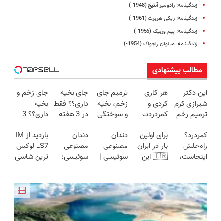
زندگینامه: رادومیر آنتیج (1948-)
زندگینامه: ریکی هربرت (1961-)
زندگینامه: پیم وربیک (1956-)
زندگینامه: میلوان راجواک (1954-)
مطالب پیشنهادی
این دکتر
هر کاری
ترمیم جای
جای بخیه
جای زخم و
شیرازی کرم
کردی و
زخم، بخیه
داری؟؟ فقط
بخیه
ترمیم زخم
کمردردت
و سوختگی
در 3 هفته
داری؟؟ 3
ایرانی را
درمان نشد؟
فقط در 3
ترمیمش
هفته‌ای
کمردرد؟
برای اولین
دندان
دندان
بازدید از IM
ساخت!!!
پر کردن
هفته!!😍
کن!😍
محوش کن!
راه‌حلش
بار در ایران
مصنوعی
مصنوعی
LS7 لوکس
پرسشنامه و
اینجاست،
🇮🇷 این
سوئیسی |
سوئیسی:
ترین شاسی
دریافت راه
نه توی
دکتر کرم
سبک،
جدیدترین
بلند برقی
حل
داروخونه
ترمیم کننده
مقاوم،
فناوری
ایران در
23 روزه
طبیعی!
اروپا، سبک
باشگاه
ساخت!
ویزیت
و مقاوم |
انقلاب
رایگان+پرداخت
پرداخت