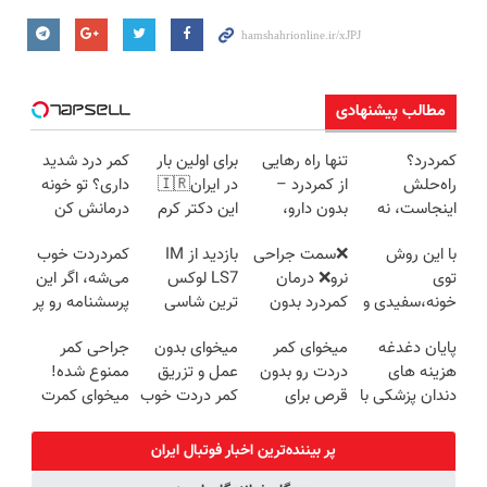
مطالب پیشنهادی
کمردرد؟
تنها راه رهایی
برای اولین بار
کمر درد شدید
راه‌حلش
از کمردرد –
در ایران🇮🇷
داری؟ تو خونه
اینجاست، نه
بدون دارو،
این دکتر کرم
درمانش کن
توی داروخونه
بدون جراحی!
ترمیم کننده 23
(◂پرسش‌نامه
با این روش
❌سمت جراحی
بازدید از IM
کمردردت خوب
«فرم پر کن»
روزه ساخت!
رو پرکن)
توی
نرو❌ درمان
LS7 لوکس
می‌شه، اگر این
خونه،سفیدی و
کمردرد بدون
ترین شاسی
پرسشنامه رو پر
زیبایی دندوناتو
قرص و دارو
بلند برقی ایران
کنی!!
پایان دغدغه
میخوای کمر
میخوای بدون
جراحی کمر
برگردون
در باشگاه
هزینه های
دردت رو بدون
عمل و تزریق
ممنوع شده!
(40%off)
انقلاب
دندان پزشکی با
قرص برای
کمر دردت خوب
میخوای کمرت
پک سفید
همیشه خوب
شه؟
رو در منزل
کننده خانگی
کنی؟
◂پرسش‌نامه رو
درمان کنی؟
پر بیننده‌ترین اخبار فوتبال ايران
(◂پرسش‌نامه
پرکن
((پرسش‌نامه))