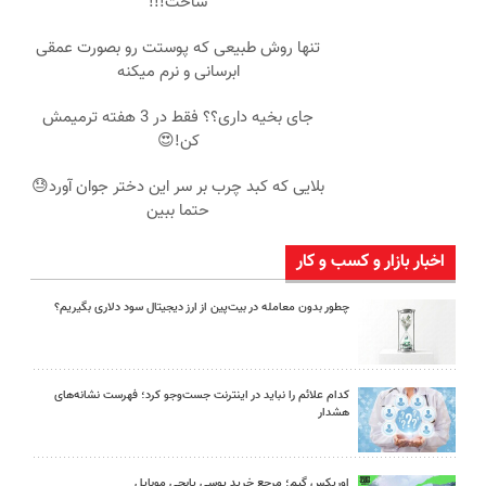
ساخت!!!
تنها روش طبیعی که پوستت رو بصورت عمقی
ابرسانی و نرم میکنه
جای بخیه داری؟؟ فقط در 3 هفته ترمیمش
کن!😍
بلایی که کبد چرب بر سر این دختر جوان آورد😓
حتما ببین
اخبار بازار و کسب و کار
چطور بدون معامله در بیت‌پین از ارز دیجیتال سود دلاری بگیریم؟
کدام علائم را نباید در اینترنت جست‌وجو کرد؛ فهرست نشانه‌های
هشدار
اوریکس گیم؛ مرجع خرید یوسی پابجی موبایل