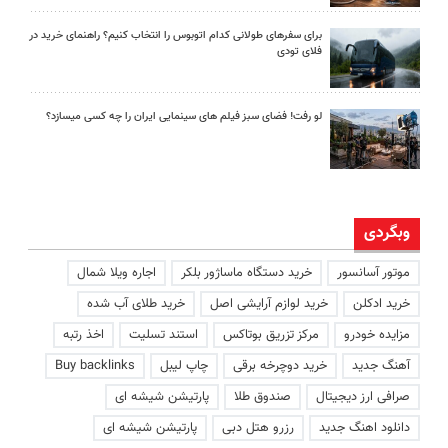
برای سفرهای طولانی کدام اتوبوس را انتخاب کنیم؟ راهنمای خرید در
فلای تودی
لو رفت! فضای سبز فیلم های سینمایی ایران را چه کسی میسازد؟
وبگردی
موتور آسانسور
خرید دستگاه ماساژور بلکر
اجاره ویلا شمال
خرید ادکلن
خرید لوازم آرایشی اصل
خرید طلای آب شده
مزایده خودرو
مرکز تزریق بوتاکس
استند تسلیت
اخذ رتبه
آهنگ جدید
خرید دوچرخه برقی
چاپ لیبل
Buy backlinks
صرافی ارز دیجیتال
صندوق طلا
پارتیشن شیشه ای
دانلود اهنگ جدید
رزرو هتل دبی
پارتیشن شیشه ای