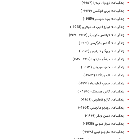
زندگینامه: ژوروان ویه‌را (۱۹۵۴-)
زندگینامه: برتی فوگتس (۱۹۴۶- )
زندگینامه: برند شوستر (1959-)
زندگینامه: لوئیز فلیپ اسکولاری (1948-)
زندگینامه: فرانتس بکن‌ بائر (۱۹۴۵- ۲۰۲۴)
زندگینامه: آلکس فرگوسن (۱۹۴۱-)
زندگینامه: یورگن کلینزمن (۱۹۶۴-)
زندگینامه: دیه‌گو مارادونا (۱۹۶۰ - ۲۰۲۰)
زندگینامه: خوزه مورینیو (۱۹۶۳-)
زندگینامه: نلو وینگادا (۱۹۵۳-)
زندگینامه: جوزپ گواردیولا (۱۹۷۱-)
زندگینامه: گاس هیدینک (1946 - )
زندگینامه: کارلو آنچلوتی (۱۹۵۹-)
زندگینامه: روبرتو مانچینی (1964-)
زندگینامه: آرسن ونگر (۱۹۴۹-)
زندگینامه: سزار منوتی (1938-)
زندگینامه: مارچلو لیپی (۱۹۴۸-)