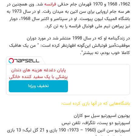
1962، 1968 و 1970 قهرمان جام حذفی
فرانسه
شد. وی همچنین در
هر سه جام اروپایی برای سن اتین به میدان رفت. او در سال 1973 به
باشگاه المپیک لیون پیوست. او در سپتامبر و اکتبر سال 1968، دوبار
نیز پیراهن تیم ملی فوتبال فرانسه را به تن کرد.
در زندگینامه او که در سال 1998 منتشر شد در مورد دوران
موفقیت‌آمیز فوتبالش این‌گونه اظهار‌نظر کرده است: " من یک هافبک
کاملا خوب بودم، نه بیشتر".
پایان دغدغه هزینه های دندان
پزشکی با پک سفید کننده خانگی
تخفیف ویژه!
باشگاه‌هایی که در آنها بازی کرده است:
یونیون اسپورتیو سیل سو کازان
اسپورتیو دو پست، تلگراف، تلفن نیس
اسپورتیو سن اتین (1960 – 1973؛ 190 بازی و 21 گل لیگ؛ 13 بازی