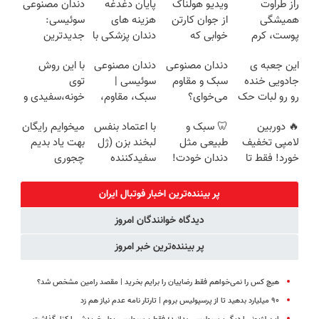
راز طراوت
ویدیو هولناک
پایان دغدغه
دندان مصنوعی
همیشگی
از جوان کارتن
هزینه های
سوئیسی:
پوست، کرم
خوابی که
دندان پزشکی با
جدیدترین
جوانساز جلبک
میلیاردر شد.
پک سفید
فناوری اروپا،
این جعبه ی
دندان مصنوعی
دندان مصنوعی
با این روش
با 45%تخفیف
آموزش رایگان
کننده خانگی
سبک و مقاوم |
جادویی خنده
سبک و مقاوم
سوئیسی |
توی
پرداخت قسطی
رو رو لبات حک
می‌خوای؟
سبک، مقاوم،
خونه،سفیدی و
میکنه
پرداخت
طبیعی! ویزیت
زیبایی دندوناتو
🔥 دوربین
🦷 سبک و
با اعتماد بنفس
میخوایم رایگان
خرید40%تخفیف
اقساطی هم
رایگان+پرداخت
برگردون
لامپی تخفیف
طبیعی مثل
لبخند بزن (ژل
بهت یاد بدیم
داریم!😍 | 📍
اقساطی😍
(40%off)
خورد! فقط تا
دندان خودت!
سفیدکننده
چجوری
تهران
آخر امروز 🔥
نصب آسان و
دندان40%تخفیف)
پولدارشی! باور
پرداخت
نداری امتحانش
پر بیننده‌ترین اخبار فوتبال ايران
اقساطی 💳 📍
مجانیه
دیدگاه خوانندگان امروز
تهران
پر بیننده‌ترین خبر امروز
هیچ کس را نمی‌خواهم فقط رضاییان را برایم بخرید | مقصد رامین مشخص شد؟
۹۰ میلیارد بدهید تا از پرسپولیس بروم | تارتار نامه عدم نیاز هم زد