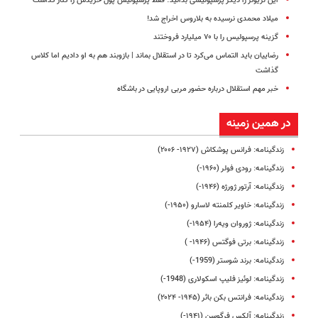
این لژیونر را دیگر پرسپولیسی بدانید؛ فقط پرسپولیس پول خریدش را کنار گذاشت
میلاد محمدی نرسیده به بلاروس اخراج شد!
گزینه پرسپولیس را با ۷۰ میلیارد فروختند
رضاییان باید التماس می‌کرد تا در استقلال بماند | بازوبند هم به او دادیم اما کلاس
گذاشت
خبر مهم استقلال درباره حضور مربی اروپایی در باشگاه
در همین زمینه
زندگینامه: فرانس پوشکاش (۱۹۲۷- ۲۰۰۶)
زندگینامه: رودی فولر (۱۹۶۰-)
زندگینامه: آرتور ژورژه (۱۹۴۶-)
زندگینامه‌: خاویر کلمنته لاسارو (۱۹۵۰-)
زندگینامه: ژوروان ویه‌را (۱۹۵۴-)
زندگینامه: برتی فوگتس (۱۹۴۶- )
زندگینامه: برند شوستر (1959-)
زندگینامه: لوئیز فلیپ اسکولاری (1948-)
زندگینامه: فرانتس بکن‌ بائر (۱۹۴۵- ۲۰۲۴)
زندگینامه: آلکس فرگوسن (۱۹۴۱-)