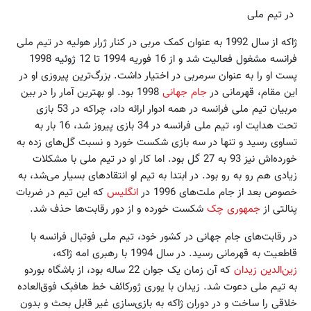
در تیم ملی
ژاکه از سال 1992 به عنوان کمک مربی در کنار ژرار هولیه در تیم ملی
فرانسه مشغول فعالیت شد و از 16 فوریه 1994 تا 12 ژوئیه 1998
پست او را به عنوان سرمربی در اختیار داشت. بزرگ‌ترین پیروزی او در
این مقام، قهرمانی در
جام جهانی
1998 بود. او بهترین آمار را در بین
مربیان تیم ملی فرانسه در همه ادوار ارائه داد، چراکه در 53 بازی
تحت هدایت او، تیم ملی فرانسه در 34 بازی پیروز شد، 16 بار به
تساوی رسید و تنها در سه بازی شکست خورد و نسبت گل‌های زده به
خورده‌اش نیز 93 به 27 گل بود. اما کار او در تیم ملی با مشکلات
زیادی هم رو به رو بود. در ابتدا به تیم او انتقادهای بسیار می‌شد، به
خصوص بعد از جام ملت‌های 1996 در
انگلیس
که این تیم در ضربات
پنالتی از
جمهوری چک
شکست خورده و از دور رقابت‌ها حذف شد.
در رقابت‌های جام جهانی در کشور خود، تیم ملی فوتبال فرانسه با
قاطعیت به قهرمانی رسید. در سال 1994 با رهبری امه ژاکه،
زین‌الدین زیدان
که آن زمان یک جوان 22 ساله بود، از باشگاه بوردو
به تیم ملی دعوت شد. زیدان با یوری ژورکائف خط هافبک فوق‌العاده
خلاقی را ساخت و در دوران ژاکه به بازی‌سازی غیر قابل بحث و بدون