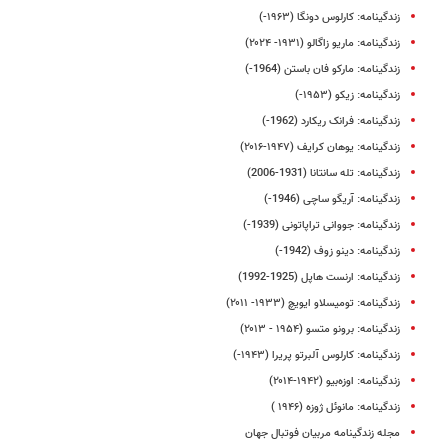
زندگینامه: کارلوس دونگا (۱۹۶۳-)
زندگینامه: ماریو زاگالو (۱۹۳۱- ۲۰۲۴)
زندگینامه: مارکو فان باستن (1964-)
زندگینامه: زیکو (۱۹۵۳-)
زندگینامه: فرانک ریکارد (1962-)
زندگینامه: یوهان کرایف (۱۹۴۷-۲۰۱۶)
زندگینامه: تله سانتانا (1931-2006)
زندگینامه: آریگو ساچی (1946-)
زندگینامه: جووانی تراپاتونی (1939-)
زندگینامه: دینو زوف (1942-)
‌زندگینامه: ارنست هاپل (1925-1992)
زندگینامه: تومیسلاو ایویچ (۱۹۳۳- ۲۰۱۱)
زندگینامه: برونو متسو (۱۹۵۴ - ۲۰۱۳)
زندگینامه: کارلوس آلبرتو پریرا (۱۹۴۳-)
زندگینامه: اوزه‌بیو (۱۹۴۲-۲۰۱۴)
زندگینامه: مانوئل ژوزه (۱۹۴۶ )
مجله زندگینامه مربیان فوتبال جهان