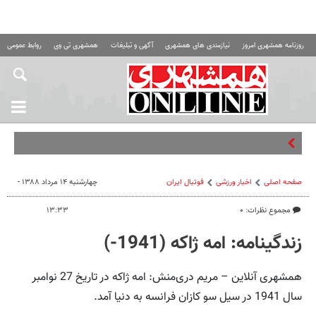
روزنامه همشهری امروز
نیازمندی های همشهری
آگهی و تبلیغات
همشهری تی وی
روابط عمومی ه
ادعای وزیر
صفحه اصلی
اخبار ورزشی
فوتبال ايران
چهارشنبه ۱۴ مرداد ۱۳۸۸ -
مجموع نظرات: ۰
۱۳:۳۳
زندگینامه: امه ژاکه (1941-)
همشهری آنلاین – مریم دری‌منش: امه ژاکه در تاریخ 27 نوامبر
سال 1941 در سیل سو کازان فرانسه به دنیا آمد.