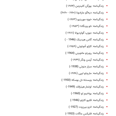
زندگینامه: یورگن کلینزمن (۱۹۶۴-)
زندگینامه: دیه‌گو مارادونا (۱۹۶۰ - ۲۰۲۰)
زندگینامه: خوزه مورینیو (۱۹۶۳-)
زندگینامه: نلو وینگادا (۱۹۵۳-)
زندگینامه: جوزپ گواردیولا (۱۹۷۱-)
زندگینامه: گاس هیدینک (1946 - )
زندگینامه: کارلو آنچلوتی (۱۹۵۹-)
زندگینامه: روبرتو مانچینی (1964-)
زندگینامه: آرسن ونگر (۱۹۴۹-)
زندگینامه: سزار منوتی (1938-)
زندگینامه: مارچلو لیپی (۱۹۴۸-)
زندگینامه: ویسنته دل بوسکه (1950-)
زندگینامه: اوتمار هیتزفلد (1949-)
زندگینامه: یواخیم لو (1960-)
زندگینامه: فابیو کاپلو (1946-)
زندگینامه: انزو بیرزوت (1927-)
زندگینامه: فلیکس ماگات (1953-)