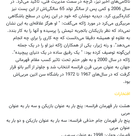
ناکامی‌های اخیر نیز، گرچه در سمت مدیریت فنی، تاکید می‌کرد. در
سال 2006 و کمی پس از سالگر تولد 65 سالگی‌اش از این پست نیز
کناره‌گیری کرد. دیدیه دوشان که خود در این زمان در سطح باشگاهی
مربیگری می‌کرد در مورد ژاکه می‌گفت: " او هرگز علاقه‌ای به این نشان
نمی‌داد که نظر بازیکنان باتجربه تیمش را پرسیده و آنها را به کار بندد.
به علاوه او همیشه دقیقا می‌دانست که چه کاری را برای چه انجام
می‌دهد". و رنه ژیرار، یکی از همکاران ژاکه نیز او را در یک جمله
این‌گونه توصیف کرده بود: " یک رفیق ساده در یک دنیای پیچیده".
ژاکه در سال 2000 و به طور حتم تحت تاثیر کسب مقام قهرمانی
جهان به عنوان مربی قرن فرانسه انتخاب شد و جلوتر از آلبر باتو قرار
گرفت که در سال‌های 1967 تا 1972 در باشگاه سن اتین مربی‌اش
بود.
افتخارات
هشت بار قهرمان فرانسه: پنج بار به عنوان بازیکن و سه بار به عنوان
مربی
پنج بار قهرمان جام حذفی فرانسه: سه بار به عنوان بازیکن و دو بار به
عنوان مربی
قهرمان جهان: 1998 به عنوان سرمربی