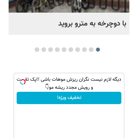
با دوچرخه به مترو بروید
بو
بک!
دیگه لازم نیست نگران ریزش موهات باشی !!پک تقویت
و رویش مجدد ریشه مو👇
تخفیف ویژه!