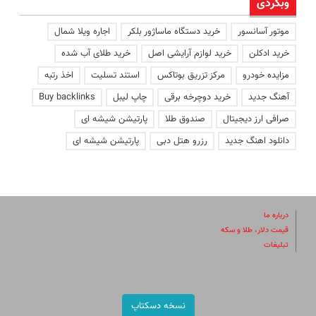
وبگردی
موتور آسانسور
خرید دستگاه ماساژور بلکر
اجاره ویلا شمال
خرید ادکلن
خرید لوازم آرایشی اصل
خرید طلای آب شده
مزایده خودرو
مرکز تزریق بوتاکس
استند تسلیت
اخذ رتبه
آهنگ جدید
خرید دوچرخه برقی
چاپ لیبل
Buy backlinks
صرافی ارز دیجیتال
صندوق طلا
پارتیشن شیشه ای
دانلود اهنگ جدید
رزرو هتل دبی
پارتیشن شیشه ای
درباره ما
قیمت دلار، طلا و سکه
تبلیغات
نسخه دسکتاپ